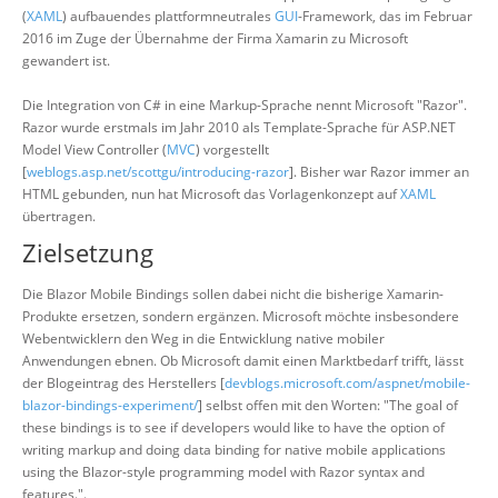
(
XAML
) aufbauendes plattformneutrales
GUI
-Framework, das im Februar
2016 im Zuge der Übernahme der Firma Xamarin zu Microsoft
gewandert ist.
Die Integration von C# in eine Markup-Sprache nennt Microsoft "Razor".
Razor wurde erstmals im Jahr 2010 als Template-Sprache für ASP.NET
Model View Controller (
MVC
) vorgestellt
[
weblogs.asp.net/scottgu/introducing-razor
]. Bisher war Razor immer an
HTML gebunden, nun hat Microsoft das Vorlagenkonzept auf
XAML
übertragen.
Zielsetzung
Die Blazor Mobile Bindings sollen dabei nicht die bisherige Xamarin-
Produkte ersetzen, sondern ergänzen. Microsoft möchte insbesondere
Webentwicklern den Weg in die Entwicklung native mobiler
Anwendungen ebnen. Ob Microsoft damit einen Marktbedarf trifft, lässt
der Blogeintrag des Herstellers [
devblogs.microsoft.com/aspnet/mobile-
blazor-bindings-experiment/
] selbst offen mit den Worten: "The goal of
these bindings is to see if developers would like to have the option of
writing markup and doing data binding for native mobile applications
using the Blazor-style programming model with Razor syntax and
features.".