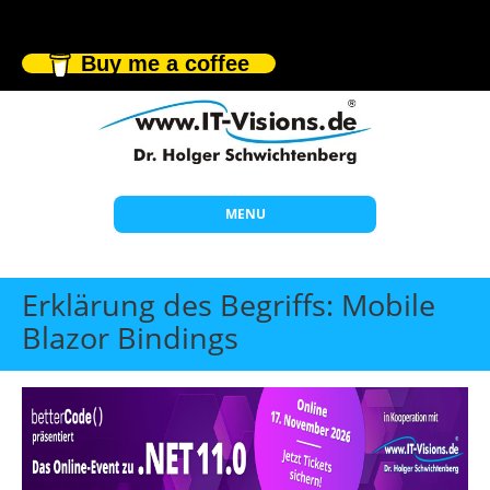
Buy me a coffee
MENU
Start
Erklärung des Begriffs: Mobile
Themen
Blazor Bindings
Beratung
Individuelle Schulungen
Offene Seminare
Wissen