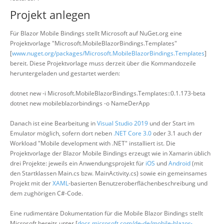
Projekt anlegen
Für Blazor Mobile Bindings stellt Microsoft auf NuGet.org eine
Projektvorlage "Microsoft.MobileBlazorBindings.Templates"
[
www.nuget.org/packages/Microsoft.MobileBlazorBindings.Templates
]
bereit. Diese Projektvorlage muss derzeit über die Kommandozeile
heruntergeladen und gestartet werden:
dotnet new -i Microsoft.MobileBlazorBindings.Templates::0.1.173-beta
dotnet new mobileblazorbindings -o NameDerApp
Danach ist eine Bearbeitung in
Visual Studio 2019
und der Start im
Emulator möglich, sofern dort neben
.NET Core 3.0
oder 3.1 auch der
Workload "Mobile development with .NET" installiert ist. Die
Projektvorlage der Blazor Mobile Bindings erzeugt wie in Xamarin üblich
drei Projekte: jeweils ein Anwendungsprojekt für
iOS
und
Android
(mit
den Startklassen Main.cs bzw. MainActivity.cs) sowie ein gemeinsames
Projekt mit der
XAML
-basierten Benutzeroberflächenbeschreibung und
dem zughörigen C#-Code.
Eine rudimentäre Dokumentation für die Mobile Blazor Bindings stellt
Microsoft bereits unter [
docs.microsoft.com/de-de/mobile-blazor-