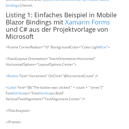
bindings/
] bereit.
Listing 1: Einfaches Beispiel in Mobile
Blazor Bindings mit
Xamarin Forms
und C# aus der Projektvorlage von
Microsoft
<Frame CornerRadius="10" BackgroundColor="Color.Light
Blue
">
<StackLayout Orientation="StackOrientation.Horizontal"
HorizontalOptions="LayoutOptions.Center">
<
Button
Text="Increment" OnClick="@IncrementCount" />
<
Label
Text="@("The button was clicked " + count + " times")"
Font
Attribut
es="Font
Attribut
es.Bold"
VerticalTextAlignment="TextAlignment.Center" />
</StackLayout>
</Frame>