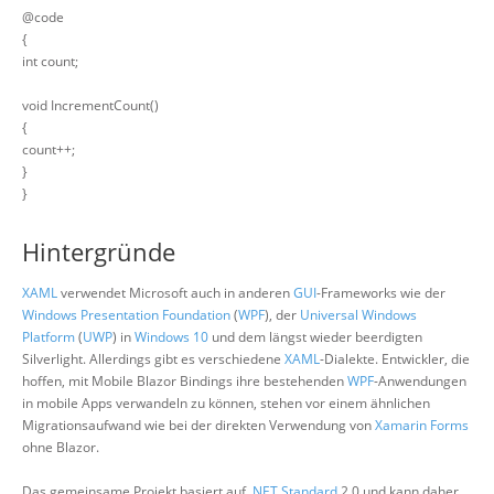
@code
{
int count;
void IncrementCount()
{
count++;
}
}
Hintergründe
XAML
verwendet Microsoft auch in anderen
GUI
-Frameworks wie der
Windows Presentation Foundation
(
WPF
), der
Universal Windows
Platform
(
UWP
) in
Windows 10
und dem längst wieder beerdigten
Silverlight. Allerdings gibt es verschiedene
XAML
-Dialekte. Entwickler, die
hoffen, mit Mobile Blazor Bindings ihre bestehenden
WPF
-Anwendungen
in mobile Apps verwandeln zu können, stehen vor einem ähnlichen
Migrationsaufwand wie bei der direkten Verwendung von
Xamarin Forms
ohne Blazor.
Das gemeinsame Projekt basiert auf
.NET Standard
2.0 und kann daher