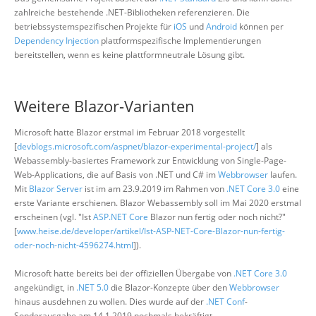
zahlreiche bestehende .NET-Bibliotheken referenzieren. Die
betriebssystemspezifischen Projekte für
iOS
und
Android
können per
Dependency Injection
plattformspezifische Implementierungen
bereitstellen, wenn es keine plattformneutrale Lösung gibt.
Weitere Blazor-Varianten
Microsoft hatte Blazor erstmal im Februar 2018 vorgestellt
[
devblogs.microsoft.com/aspnet/blazor-experimental-project/
] als
Webassembly-basiertes Framework zur Entwicklung von Single-Page-
Web-Applications, die auf Basis von .NET und C# im
Webbrowser
laufen.
Mit
Blazor Server
ist im am 23.9.2019 im Rahmen von
.NET Core 3.0
eine
erste Variante erschienen. Blazor Webassembly soll im Mai 2020 erstmal
erscheinen (vgl. "Ist
ASP.NET Core
Blazor nun fertig oder noch nicht?"
[
www.heise.de/developer/artikel/Ist-ASP-NET-Core-Blazor-nun-fertig-
oder-noch-nicht-4596274.html
]).
Microsoft hatte bereits bei der offiziellen Übergabe von
.NET Core 3.0
angekündigt, in
.NET 5.0
die Blazor-Konzepte über den
Webbrowser
hinaus ausdehnen zu wollen. Dies wurde auf der
.NET Conf
-
Sonderausgabe am 14.1.2019 nochmals bekräftigt.