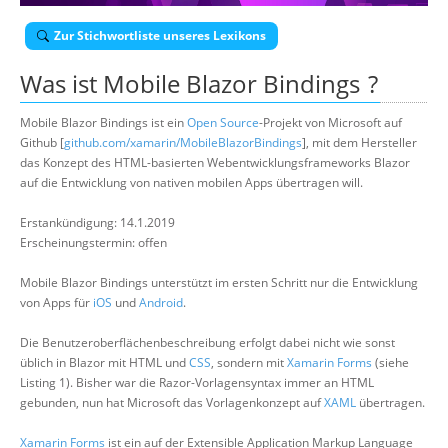
Über uns
Zur Stichwortliste unseres Lexikons
Suche
Was ist
Mobile Blazor Bindings
?
Mobile Blazor Bindings ist ein
Open Source
-Projekt von Microsoft auf
Github [
github.com/xamarin/MobileBlazorBindings
], mit dem Hersteller
das Konzept des HTML-basierten Webentwicklungsframeworks Blazor
auf die Entwicklung von nativen mobilen Apps übertragen will.
Erstankündigung: 14.1.2019
Erscheinungstermin: offen
Mobile Blazor Bindings unterstützt im ersten Schritt nur die Entwicklung
von Apps für
iOS
und
Android
.
Die Benutzeroberflächenbeschreibung erfolgt dabei nicht wie sonst
üblich in Blazor mit HTML und
CSS
, sondern mit
Xamarin Forms
(siehe
Listing 1). Bisher war die Razor-Vorlagensyntax immer an HTML
gebunden, nun hat Microsoft das Vorlagenkonzept auf
XAML
übertragen.
Xamarin Forms
ist ein auf der Extensible Application Markup Language