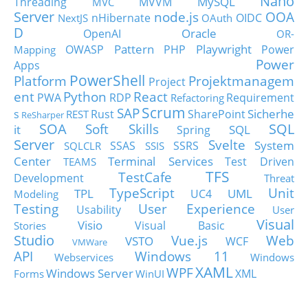
Nano
MySQL
Threading
MVVM
MVC
Server
node.js
OOA
nHibernate
OIDC
NextJS
OAuth
D
Oracle
OpenAI
OR-
Pattern
Playwright
OWASP
PHP
Power
Mapping
Power
Apps
PowerShell
Platform
Projektmanagem
Project
ent
Python
React
PWA
RDP
Requirement
Refactoring
Scrum
SAP
Sicherhe
s
Rust
SharePoint
REST
ReSharper
SOA
SQL
Soft Skills
it
SQL
Spring
Server
Svelte
System
SSAS
SSRS
SQLCLR
SSIS
Center
Terminal Services
Test Driven
TEAMS
TFS
TestCafe
Development
Threat
TypeScript
Unit
TPL
UML
UC4
Modeling
Testing
User Experience
Usability
User
Visual
Visio
Visual Basic
Stories
Studio
Vue.js
Web
VSTO
WCF
VMWare
API
Windows 11
Webservices
Windows
XAML
WPF
Windows Server
XML
Forms
WinUI