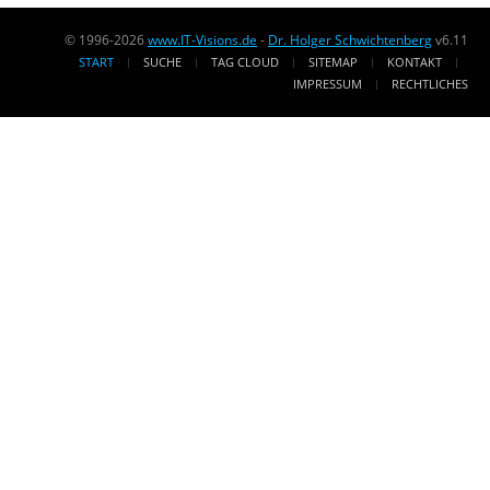
© 1996-2026
www.IT-Visions.de
-
Dr. Holger Schwichtenberg
v6.11
START
SUCHE
TAG CLOUD
SITEMAP
KONTAKT
IMPRESSUM
RECHTLICHES