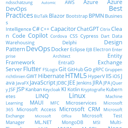
Azure
Azure
AWS
ndsschätzung
Automic
Best
DevOps
Practices
Blazor
BPMN
Busines
Bootstrap
BizTalk
s
C#
Capacitor
ChatGPT
Clea
Intelligence
C++
Citrix
Copilot
n Code
Cypress
CSS
Data
Cordova
Dart
Design
Delphi
Warehousing
DevOps
Pattern
Docker
Eclipse
Electron
EJB
Enter
Entity
prise Architect
Framework
Exchange
EntraID
Flutter
Git
Go
Server
GitHub
gRPC
FSLogix
Gruppen
HTML5
Hibernate
IIS
J
GWT
HyperV
iOS
richtlinien
JavaScript
ava
JEE
JIRA
JDBC
Jenkins
JPA
JavaFX
jQuer
JSP
KI
JSF
Kanban
Kotlin
Kubern
y
Keycloak
Kryptografie
Linux
LINQ
etes
Machine
MAUI
Microservices
Learning
MFC
Microsoft
Microsoft CRM
Microsoft Access
365
Microsoft
Microsoft Test
Exchange
Microsoft Office
ML.NET
Manager
MongoDB
Multi-
MSI