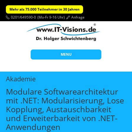
Mehr als 75.000 Teilnehmer in 30 Jahren
0201/649590-0
(Mo-Fr 9-16 Uhr)
Anfrage
MENU
Start
Akademie
Themen
Modulare Softwarearchitektur
Beratung
mit .NET: Modularisierung, Lose
Individuelle Schulungen
Kopplung, Austauschbarkeit
Offene Seminare
und Erweiterbarkeit von .NET-
Anwendungen
Wissen