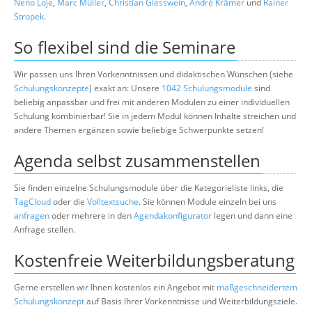
Neno Loje
,
Marc Müller
,
Christian Giesswein
,
André Krämer
und
Rainer
Stropek
.
So flexibel sind die Seminare
Wir passen uns Ihren Vorkenntnissen und didaktischen Wünschen (siehe
Schulungskonzepte
) exakt an: Unsere
1042 Schulungsmodule
sind
beliebig anpassbar und frei mit anderen Modulen zu einer individuellen
Schulung kombinierbar! Sie in jedem Modul können Inhalte streichen und
andere Themen ergänzen sowie beliebige Schwerpunkte setzen!
Agenda selbst zusammenstellen
Sie finden einzelne Schulungsmodule über die Kategorieliste links, die
TagCloud
oder die
Volltextsuche
. Sie können Module einzeln bei uns
anfragen
oder mehrere in den
Agendakonfigurator
legen und dann eine
Anfrage stellen.
Kostenfreie Weiterbildungsberatung
Gerne erstellen wir Ihnen kostenlos ein Angebot mit
maßgeschneidertem
Schulungskonzept
auf Basis Ihrer Vorkenntnisse und Weiterbildungsziele.