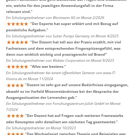
ein, welche für den jeweiligen Anwendungsfall in der Firma
relevant sind.
"
Ein Schulungsteilnehmer von Wortmann AG im Monat 2/2026
"
Der Experte hat super erklärt und mit Bezug auf
persönliche Aufgaben.
"
Ein Schulungsteilnehmer von Sulzer Pumps Germany im Monat 4/2025
"
Der Dozent hat toll aus der Praxis erzählt, mit viel
Fachwissen und dem entsprechenden Fingerspitzengefühl, was
denn nun wirklich wichtig und praxisgerecht ist! Bravo!
"
Ein Schulungsteilnehmer von Wabtec Corporation im Monat 9/2025
"
Alles war bestens.
"
Ein Schulungsteilnehmer bei einem öffentlichen Seminar von www.IT-
Visions.de im Monat 11/2024
"
Dozent ist sehr gut auf unsere Bedürfnisse eingegangen,
obwohl es im Vorfeld Missverständnisse bei der Absprache der
Ausgangssituation der Lernenden gab.
"
Ein Schulungsteilnehmer von Forschungszentrum Jülich GmbH im Monat
7/2024
"
Der Dozent hat auf Fragen nach weiteren Frameworks
oder Konzepten sehr detailiert am nächsten Tag geantwortet.
"
Ein Schulungsteilnehmer im Monat 10/2023
"
Das Wechselspiel zwischen Theorie und Beispielen war