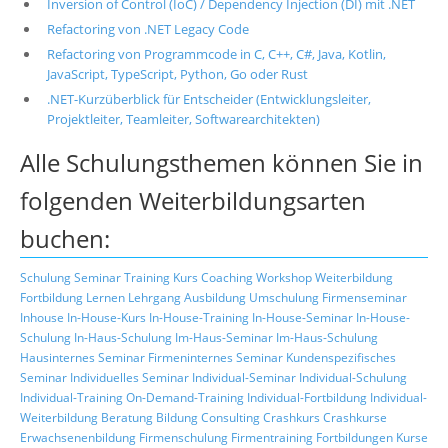
Inversion of Control (IoC) / Dependency Injection (DI) mit .NET
Refactoring von .NET Legacy Code
Refactoring von Programmcode in C, C++, C#, Java, Kotlin,
JavaScript, TypeScript, Python, Go oder Rust
.NET-Kurzüberblick für Entscheider (Entwicklungsleiter,
Projektleiter, Teamleiter, Softwarearchitekten)
Alle Schulungsthemen können Sie in
folgenden Weiterbildungsarten
buchen:
Schulung
Seminar
Training
Kurs
Coaching
Workshop
Weiterbildung
Fortbildung
Lernen
Lehrgang
Ausbildung
Umschulung
Firmenseminar
Inhouse
In-House-Kurs
In-House-Training
In-House-Seminar
In-House-
Schulung
In-Haus-Schulung
Im-Haus-Seminar
Im-Haus-Schulung
Hausinternes Seminar
Firmeninternes Seminar
Kundenspezifisches
Seminar
Individuelles Seminar
Individual-Seminar
Individual-Schulung
Individual-Training
On-Demand-Training
Individual-Fortbildung
Individual-
Weiterbildung
Beratung
Bildung
Consulting
Crashkurs
Crashkurse
Erwachsenenbildung
Firmenschulung
Firmentraining
Fortbildungen
Kurse