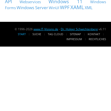
API
Windows 11
Webservices
Windows
XAML
WPF
Windows Server
XML
Forms
WinUI
© 1996-2026
www.IT-Visions.de
-
Dr. Holger Schwichtenberg
v6.11
START
SUCHE
TAG CLOUD
SITEMAP
KONTAKT
IMPRESSUM
RECHTLICHES