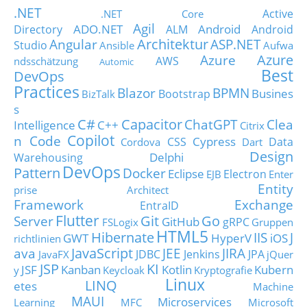
.NET
Active
.NET Core
Agil
ADO.NET
Android
Directory
ALM
Android
Architektur
Angular
ASP.NET
Studio
Ansible
Aufwa
Azure
Azure
AWS
ndsschätzung
Automic
Best
DevOps
Practices
Blazor
BPMN
Busines
Bootstrap
BizTalk
s
C#
Capacitor
ChatGPT
Clea
Intelligence
C++
Citrix
Copilot
n Code
Cypress
CSS
Data
Cordova
Dart
Design
Delphi
Warehousing
DevOps
Pattern
Docker
Eclipse
Electron
EJB
Enter
Entity
prise Architect
Framework
Exchange
EntraID
Flutter
Git
Go
Server
GitHub
gRPC
FSLogix
Gruppen
HTML5
Hibernate
IIS
J
GWT
HyperV
iOS
richtlinien
JavaScript
ava
JEE
JIRA
JDBC
Jenkins
JPA
JavaFX
jQuer
JSP
KI
JSF
Kanban
Kotlin
Kubern
y
Keycloak
Kryptografie
Linux
LINQ
etes
Machine
MAUI
Microservices
Learning
MFC
Microsoft