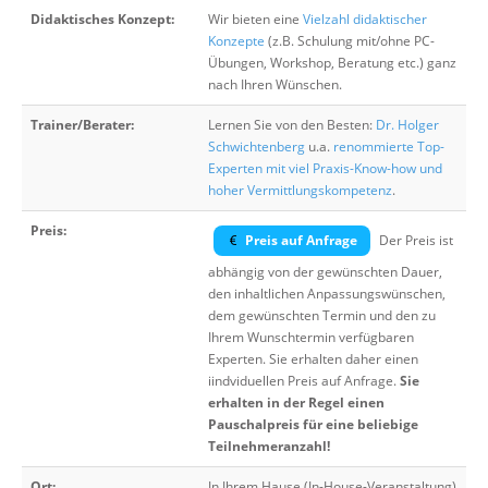
Didaktisches Konzept:
Wir bieten eine
Vielzahl didaktischer
Konzepte
(z.B. Schulung mit/ohne PC-
Übungen, Workshop, Beratung etc.) ganz
nach Ihren Wünschen.
Trainer/Berater:
Lernen Sie von den Besten:
Dr. Holger
Schwichtenberg
u.a.
renommierte Top-
Experten mit viel Praxis-Know-how und
hoher Vermittlungskompetenz
.
Preis:
Preis auf Anfrage
Der Preis ist
abhängig von der gewünschten Dauer,
den inhaltlichen Anpassungswünschen,
dem gewünschten Termin und den zu
Ihrem Wunschtermin verfügbaren
Experten. Sie erhalten daher einen
iindviduellen Preis auf Anfrage.
Sie
erhalten in der Regel einen
Pauschalpreis für eine beliebige
Teilnehmeranzahl!
Ort:
In Ihrem Hause (In-House-Veranstaltung)