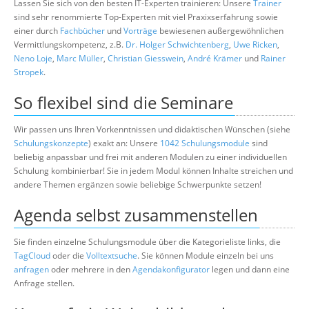
Lassen Sie sich von den besten IT-Experten trainieren: Unsere
Trainer
sind sehr renommierte Top-Experten mit viel Praxixserfahrung sowie
einer durch
Fachbücher
und
Vorträge
bewiesenen außergewöhnlichen
Vermittlungskompetenz, z.B.
Dr. Holger Schwichtenberg
,
Uwe Ricken
,
Neno Loje
,
Marc Müller
,
Christian Giesswein
,
André Krämer
und
Rainer
Stropek
.
So flexibel sind die Seminare
Wir passen uns Ihren Vorkenntnissen und didaktischen Wünschen (siehe
Schulungskonzepte
) exakt an: Unsere
1042 Schulungsmodule
sind
beliebig anpassbar und frei mit anderen Modulen zu einer individuellen
Schulung kombinierbar! Sie in jedem Modul können Inhalte streichen und
andere Themen ergänzen sowie beliebige Schwerpunkte setzen!
Agenda selbst zusammenstellen
Sie finden einzelne Schulungsmodule über die Kategorieliste links, die
TagCloud
oder die
Volltextsuche
. Sie können Module einzeln bei uns
anfragen
oder mehrere in den
Agendakonfigurator
legen und dann eine
Anfrage stellen.