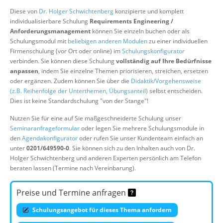
Über uns
Diese von
Dr. Holger Schwichtenberg
konzipierte und komplett
individualisierbare Schulung
Requirements Engineering /
Suche
Anforderungsmanagement
können Sie einzeln buchen oder als
Schulungsmodul mit
beliebigen anderen Modulen
zu einer individuellen
Firmenschulung (vor Ort oder online) im
Schulungskonfigurator
verbinden. Sie können diese Schulung
vollständig auf Ihre Bedürfnisse
anpassen
, indem Sie einzelne Themen priorisieren, streichen, ersetzen
oder ergänzen. Zudem können Sie über die
Didaktik/Vorgehensweise
(z.B. Reihenfolge der Unterthemen, Übungsanteil)
selbst entscheiden.
Dies ist keine Standardschulung "von der Stange"!
Nutzen Sie für eine auf Sie maßgeschneiderte Schulung unser
Seminaranfrageformular
oder legen Sie mehrere Schulungsmodule in
den
Agendakonfigurator
oder rufen Sie unser Kundenteam einfach an
unter
0201/649590-0
. Sie können sich zu den Inhalten auch von Dr.
Holger Schwichtenberg und anderen Experten persönlich am Telefon
beraten lassen (Termine nach Vereinbarung).
Preise und Termine anfragen
Schulungsangebot für dieses Thema anfordern