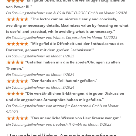
"
Ein guter Überblick über die vielfältigen Möglichkeiten
von Power BI.
"
Ein Schulungsteilnehmer von ALPS ALPINE EUROPE GmbH im Monat 2/2026
"
The lector communicates clearly and concisely,
avoiding unnecessary details. Maximizes value by focusing on what
is useful and practical, while avoiding what is unnecessary.
"
Ein Schulungsteilnehmer von Wabtec Corporation im Monat 12/2025
"
Mir gefiel die Offenheit und der Enthusiasmus des
Dozenten, gepaart mit dem großen Fachwissen!
"
Ein Schulungsteilnehmer im Monat 1/2025
"
Gefallen haben mir die Beispiele/Übungen zu allen
Themen.
"
Ein Schulungsteilnehmer im Monat 4/2024
"
Der Hands-on-Teil hat mir gefallen.
"
Ein Schulungsteilnehmer im Monat 9/2024
"
Die verständlichen Erklärungen, die guten Diskussion
und die angenehme Atmosphäre haben mir gefallen.
"
Ein Schulungsteilnehmer von Institut für Bahntechnik GmbH im Monat
9/2023
"
Das unendliche Wissen von Herr Krause war gut.
"
Ein Schulungsteilnehmer von treubuch IT GmbH im Monat 8/2023