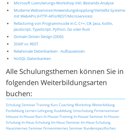
Microsoft Lizenzierungs-Workshop inkl. Bestands-Analyse
Moderne Webservices/Anwendungskopplung/Verteilte Systeme
mit WebAPIs (HTTP-APIs/REST/Microservices)
Refactoring von Programmcode in C, C++, C#, Java, Kotlin,
JavaScript, TypeScript, Python, Go oder Rust
Domain Driven Design (DDD)
SOAP vs. REST
Relationale Datenbanken - Aufbauwissen
NoSQL-Datenbanken
Alle Schulungsthemen können Sie in
folgenden Weiterbildungsarten
buchen:
Schulung
Seminar
Training
Kurs
Coaching
Workshop
Weiterbildung
Fortbildung
Lernen
Lehrgang
Ausbildung
Umschulung
Firmenseminar
Inhouse
In-House-Kurs
In-House-Training
In-House-Seminar
In-House-
Schulung
In-Haus-Schulung
Im-Haus-Seminar
Im-Haus-Schulung
Hausinternes Seminar
Firmeninternes Seminar
Kundenspezifisches