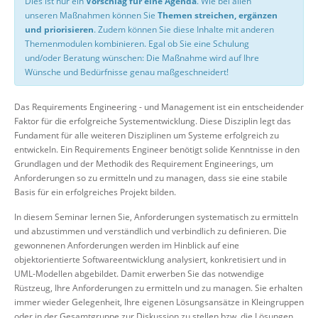
Dies ist nur ein
Vorschlag für eine Agenda
. Wie bei allen
unseren Maßnahmen können Sie
Themen streichen, ergänzen
und priorisieren
. Zudem können Sie diese Inhalte mit anderen
Themenmodulen kombinieren. Egal ob Sie eine Schulung
und/oder Beratung wünschen: Die Maßnahme wird auf Ihre
Wünsche und Bedürfnisse genau maßgeschneidert!
Das Requirements Engineering - und Management ist ein entscheidender
Faktor für die erfolgreiche Systementwicklung. Diese Disziplin legt das
Fundament für alle weiteren Disziplinen um Systeme erfolgreich zu
entwickeln. Ein Requirements Engineer benötigt solide Kenntnisse in den
Grundlagen und der Methodik des Requirement Engineerings, um
Anforderungen so zu ermitteln und zu managen, dass sie eine stabile
Basis für ein erfolgreiches Projekt bilden.
In diesem Seminar lernen Sie, Anforderungen systematisch zu ermitteln
und abzustimmen und verständlich und verbindlich zu definieren. Die
gewonnenen Anforderungen werden im Hinblick auf eine
objektorientierte Softwareentwicklung analysiert, konkretisiert und in
UML-Modellen abgebildet. Damit erwerben Sie das notwendige
Rüstzeug, Ihre Anforderungen zu ermitteln und zu managen. Sie erhalten
immer wieder Gelegenheit, Ihre eigenen Lösungsansätze in Kleingruppen
oder in der Gesamtgruppe zur Diskussion zu stellen bzw. die Lösungen