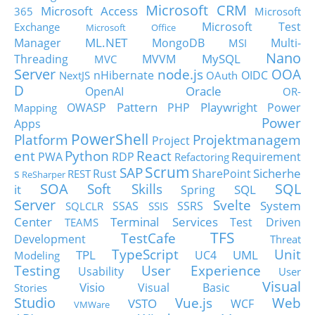
Microsoft CRM
Microsoft Access
365
Microsoft
Microsoft Test
Exchange
Microsoft Office
ML.NET
Manager
MongoDB
Multi-
MSI
Nano
MySQL
Threading
MVVM
MVC
Server
node.js
OOA
nHibernate
OIDC
NextJS
OAuth
D
Oracle
OpenAI
OR-
Pattern
Playwright
OWASP
PHP
Power
Mapping
Power
Apps
PowerShell
Platform
Projektmanagem
Project
ent
Python
React
PWA
RDP
Requirement
Refactoring
Scrum
SAP
Sicherhe
s
Rust
SharePoint
REST
ReSharper
SOA
SQL
Soft Skills
it
SQL
Spring
Server
Svelte
System
SSAS
SSRS
SQLCLR
SSIS
Center
Terminal Services
Test Driven
TEAMS
TFS
TestCafe
Development
Threat
TypeScript
Unit
TPL
UML
UC4
Modeling
Testing
User Experience
Usability
User
Visual
Visio
Visual Basic
Stories
Studio
Vue.js
Web
VSTO
WCF
VMWare