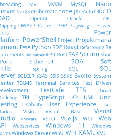
Nano
MySQL
hreading
MVVM
MVC
Server
node.js
O
nHibernate
OIDC
NextJS
OAuth
OAD
Oracle
OpenAI
OR-
Pattern
Playwright
OWASP
PHP
Power
apping
Power
Apps
PowerShell
Platform
Projektmana
Project
gement
Python
React
PWA
RDP
Re
Refactoring
Scrum
SAP
uirements
Rust
Shar
REST
ReSharper
SOA
Soft
Sicherheit
Point
SQL
kills
SQL
Spring
Server
Svelte
System
SSAS
SSRS
SQLCLR
SSIS
enter
Terminal Services
Test Driven
TEAMS
TFS
TestCafe
Development
Threat
TypeScript
Unit
TPL
UML
UC4
odeling
Testing
User Experience
Usability
User
Visual
Visio
Visual Basic
tories
Studio
Vue.js
Web
VSTO
WCF
VMWare
API
Windows 11
Webservices
Windows
XAML
WPF
Windows Server
XML
orms
WinUI