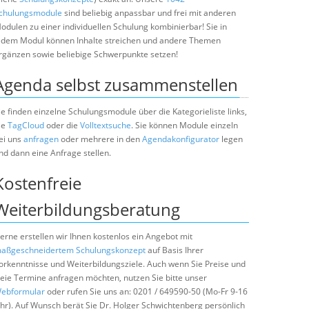
chulungsmodule
sind beliebig anpassbar und frei mit anderen
odulen zu einer individuellen Schulung kombinierbar! Sie in
edem Modul können Inhalte streichen und andere Themen
rgänzen sowie beliebige Schwerpunkte setzen!
Agenda selbst zusammenstellen
ie finden einzelne Schulungsmodule über die Kategorieliste links,
ie
TagCloud
oder die
Volltextsuche
. Sie können Module einzeln
ei uns
anfragen
oder mehrere in den
Agendakonfigurator
legen
nd dann eine Anfrage stellen.
Kostenfreie
Weiterbildungsberatung
erne erstellen wir Ihnen kostenlos ein Angebot mit
aßgeschneidertem Schulungskonzept
auf Basis Ihrer
orkenntnisse und Weiterbildungsziele. Auch wenn Sie Preise und
reie Termine anfragen möchten, nutzen Sie bitte unser
ebformular
oder rufen Sie uns an: 0201 / 649590-50 (Mo-Fr 9-16
hr). Auf Wunsch berät Sie Dr. Holger Schwichtenberg persönlich