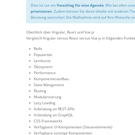
Dies ist nur ein
Vorschlag für eine Agenda
. Wie bei allen u
priorisieren
. Zudem können Sie diese Inhalte mit anderen T
Beratung wünschen: Die Maßnahme wird auf Ihre Wünsche un
Überblick über Angular, React und Vue.js
Vergleich Angular versus React versus Vue.js in folgenden Punkte
Reife
Popularität
Lernkurve
Ökosystem
Performance
Komponentenaufbau
State Mangement
Routing
Modularisierung
Lazy Loading
Anbindung an REST-APIs
Anbindung an GraphQL
CSS-Frameworks
Verfügbare UI-Komponenten (Steuerelemente)
Verfügbare sonstige Komponenten