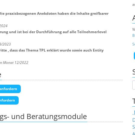
a
 Die praxisbezogenen Anekdoten haben die Inhalte greifbarer
/2024
W
hrung und ist bei der Durchführung auf alle Teilnehmerlevel
B
S
 8/2023
itte , dass das Thema TPL erklärt wurde sowie auch Entity
 im Monat 12/2022
e
anfordern
nfordern
ngs- und Beratungsmodule
D
S
A