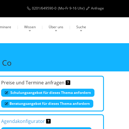
0201/649590-0
(Mo-Fr 9-16 Uhr)
Anfrage
eminare
Wissen
Über uns
Suche
& Co
Preise und Termine anfragen
Schulungsangebot für dieses Thema anfordern
Beratungsangebot für dieses Thema anfordern
Agendakonfigurator