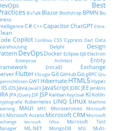
Best
DevOps
Practices
Blazor
BPMN
Bu
Bootstrap
BizTalk
iness
C#
Capacitor
ChatGPT
ntelligence
C++
Citrix
Clean
Copilot
Code
Cypress
CSS
Data
Cordova
Dart
Design
Delphi
Warehousing
DevOps
Pattern
Docker
Eclipse
Electron
EJB
Entity
Enterprise Architect
Framework
Exchange
EntraID
Flutter
Git
Go
Server
GitHub
gRPC
FSLogix
Gru
HTML5
Hibernate
GWT
Hyper
penrichtlinien
JavaScript
IIS
Java
JEE
V
iOS
JDBC
Jenkins
JavaFX
JSP
KI
JIRA
JSF
Kanban
Kotlin
JPA
jQuery
Keycloak
Linux
LINQ
Kubernetes
ryptografie
Machine
MAUI
Microservices
earning
MFC
Microsoft
Microsoft CRM
Microsoft Access
65
Microsoft
Microsoft Test
xchange
Microsoft Office
ML.NET
Manager
MongoDB
Multi-
MSI