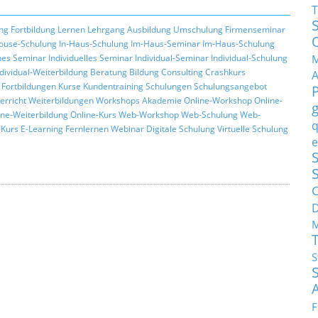
T
ng
Fortbildung
Lernen
Lehrgang
Ausbildung
Umschulung
Firmenseminar
ouse-Schulung
In-Haus-Schulung
Im-Haus-Seminar
Im-Haus-Schulung
M
hes Seminar
Individuelles Seminar
Individual-Seminar
Individual-Schulung
ndividual-Weiterbildung
Beratung
Bildung
Consulting
Crashkurs
Fortbildungen
Kurse
Kundentraining
Schulungen
Schulungsangebot
erricht
Weiterbildungen
Workshops
Akademie
Online-Workshop
Online-
ine-Weiterbildung
Online-Kurs
Web-Workshop
Web-Schulung
Web-
q
Kurs
E-Learning
Fernlernen
Webinar
Digitale Schulung
Virtuelle Schulung
e
S
C
M
S
F