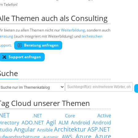
m Telefon!
Alle Themen auch als Consulting
ir bieten zu allen Themen nicht nur
Weiterbildung
, sondern auch
eratung
(auch integriert mit Weiterbildung) und
technischen
upport
.
Beratung anfragen
Support anfragen
Suche
Tag Cloud unserer Themen
.NET
Active
.NET Core
Agil
ADO.NET
Android
irectory
ALM
Android
Architektur
Angular
ASP.NET
tudio
Ansible
Azure
Azure
AWS
ufwandsschätzung
Automic