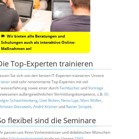
Wir bieten alle Beratungen und
Schulungen auch als interaktive Online-
Maßnahmen an!
Die Top-Experten trainieren
assen Sie sich von den besten IT-Experten trainieren: Unsere
rainer
sind sehr renommierte Top-Experten mit viel
raxixserfahrung sowie einer durch
Fachbücher
und
Vorträge
ewiesenen außergewöhnlichen Vermittlungskompetenz, z.B.
Dr.
olger Schwichtenberg
,
Uwe Ricken
,
Neno Loje
,
Marc Müller
,
hristian Giesswein
,
André Krämer
und
Rainer Stropek
.
So flexibel sind die Seminare
ir passen uns Ihren Vorkenntnissen und didaktischen Wünschen
siehe
Schulungskonzepte
) exakt an: Unsere
1042