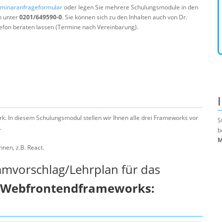
minaranfrageformular
oder legen Sie mehrere Schulungsmodule in den
n unter
0201/649590-0
. Sie können sich zu den Inhalten auch von Dr.
efon beraten lassen (Termine nach Vereinbarung).
k. In diesem Schulungsmodul stellen wir Ihnen alle drei Frameworks vor
S
.
b
M
nen, z.B. React.
mmvorschlag/Lehrplan für das
n Webfrontendframeworks: