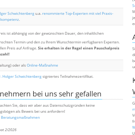
S
M
lger Schwichtenberg
u.a.
renommierte Top-Experten mit viel Praxis-
j
skompetenz
.
e
eis ist abhängig von der gewünschten Dauer, den inhaltlichen
chten Termin und den zu Ihrem Wunschtermin verfügbaren Experten.
llen Preis auf Anfrage.
Sie erhalten in der Regel einen Pauschalpreis
S
nzahl!
d
b
altung) oder als
Online-Maßnahme
u
. Holger Schwichtenberg
signiertes Teilnahmezertifikat.
lnehmern bei uns sehr gefallen
G
e beachten Sie, dass wir aber aus Datenschutzgründen keine
m
sbögen als Beweis bei uns anfordern!
V
nd Beratungsmaßnahmen
f
W
nat 2/2026
U