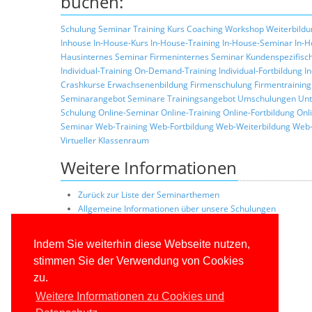
buchen:
Schulung
Seminar
Training
Kurs
Coaching
Workshop
Weiterbildu
Inhouse
In-House-Kurs
In-House-Training
In-House-Seminar
In-H
Hausinternes Seminar
Firmeninternes Seminar
Kundenspezifisc
Individual-Training
On-Demand-Training
Individual-Fortbildung
I
Crashkurse
Erwachsenenbildung
Firmenschulung
Firmentraining
Seminarangebot
Seminare
Trainingsangebot
Umschulungen
Unt
Schulung
Online-Seminar
Online-Training
Online-Fortbildung
Onl
Seminar
Web-Training
Web-Fortbildung
Web-Weiterbildung
Web-
Virtueller Klassenraum
Weitere Informationen
Zurück zur Liste der Seminarthemen
Allgemeine Informationen über unsere Schulungen
Schulungskonzepte
Konditionen
Indem Sie weiterhin diese Webseite nutzen,
Trainerprofile
stimmen Sie der Verwendung von Cookies
Referenzkunden
zu.
Weitere Informationen zu Cookies und