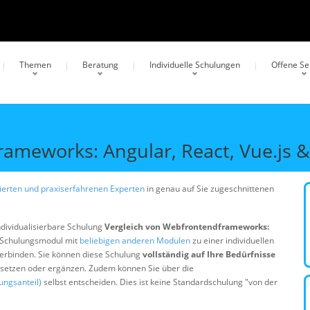
Themen
Beratung
Individuelle Schulungen
Offene S
ameworks: Angular, React, Vue.js 
erten und praxiserfahrenen Experten
in genau auf Sie zugeschnittenen
ndividualisierbare Schulung
Vergleich von Webfrontendframeworks:
s Schulungsmodul mit
beliebigen anderen Modulen
zu einer individuellen
erbinden. Sie können diese Schulung
vollständig auf Ihre Bedürfnisse
ersetzen oder ergänzen. Zudem können Sie über die
ungsanteil)
selbst entscheiden. Dies ist keine Standardschulung "von der