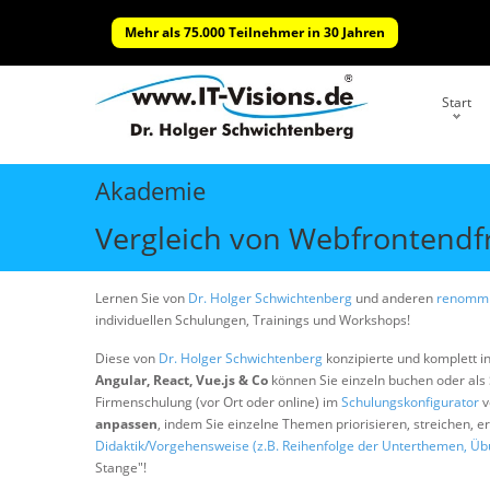
Mehr als 75.000 Teilnehmer in 30 Jahren
Start
Akademie
Vergleich von Webfrontendfr
Lernen Sie von
Dr. Holger Schwichtenberg
und anderen
renommi
individuellen Schulungen, Trainings und Workshops!
Diese von
Dr. Holger Schwichtenberg
konzipierte und komplett i
Angular, React, Vue.js & Co
können Sie einzeln buchen oder al
Firmenschulung (vor Ort oder online) im
Schulungskonfigurator
v
anpassen
, indem Sie einzelne Themen priorisieren, streichen, 
Didaktik/Vorgehensweise (z.B. Reihenfolge der Unterthemen, Üb
Stange"!