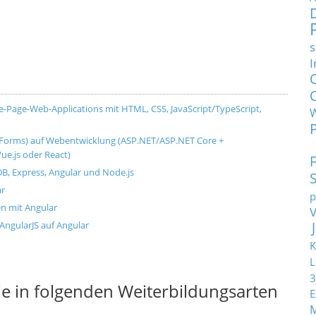
s
I
Page-Web-Applications mit HTML, CSS, JavaScript/TypeScript,
Forms) auf Webentwicklung (ASP.NET/ASP.NET Core +
ue.js oder React)
 Express, Angular und Node.js
ar
p
en mit Angular
 AngularJS auf Angular
K
L
3
e in folgenden Weiterbildungsarten
E