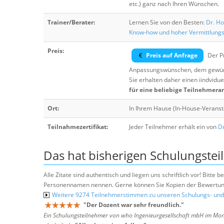
etc.) ganz nach Ihren Wünschen.
Trainer/Berater:
Lernen Sie von den Besten:
Dr. Ho
Know-how und hoher Vermittlung
Preis:
Preis auf Anfrage
Der Pr
Anpassungswünschen, dem gewüns
Sie erhalten daher einen iindvidue
für eine beliebige Teilnehmera
Ort:
In Ihrem Hause (In-House-Veranst
Teilnahmezertifikat:
Jeder Teilnehmer erhält ein von
Dr
Das hat bisherigen Schulungstei
Alle Zitate sind authentisch und liegen uns schriftlich vor! Bitt
Personennamen nennen. Gerne können Sie Kopien der Bewertung
Weitere 9274 Teilnehmerstimmen zu unseren Schulungs- u
"
Der Dozent war sehr freundlich.
"
Ein Schulungsteilnehmer von who Ingenieurgesellschaft mbH im Mo