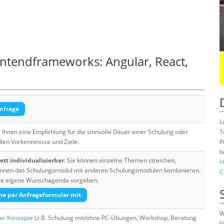
ntendframeworks: Angular, React,
nfrage
L
Ihnen eine Empfehlung für die sinnvolle Dauer einer Schulung oder
T
llen Vorkenntnisse und Ziele.
P
b
tt individualisierbar
: Sie können einzelne Themen streichen,
H
 können das Schulungsmodul mit anderen Schulungsmodulen kombinieren.
C
Ihre eigene Wunschagenda vorgeben.
he per Anfrageformular mit
W
her Konzepte
(z.B. Schulung mit/ohne PC-Übungen, Workshop, Beratung
(