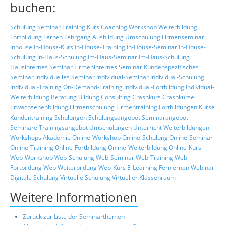
buchen:
Schulung
Seminar
Training
Kurs
Coaching
Workshop
Weiterbildung
Fortbildung
Lernen
Lehrgang
Ausbildung
Umschulung
Firmenseminar
Inhouse
In-House-Kurs
In-House-Training
In-House-Seminar
In-House-
Schulung
In-Haus-Schulung
Im-Haus-Seminar
Im-Haus-Schulung
Hausinternes Seminar
Firmeninternes Seminar
Kundenspezifisches
Seminar
Individuelles Seminar
Individual-Seminar
Individual-Schulung
Individual-Training
On-Demand-Training
Individual-Fortbildung
Individual-
Weiterbildung
Beratung
Bildung
Consulting
Crashkurs
Crashkurse
Erwachsenenbildung
Firmenschulung
Firmentraining
Fortbildungen
Kurse
Kundentraining
Schulungen
Schulungsangebot
Seminarangebot
Seminare
Trainingsangebot
Umschulungen
Unterricht
Weiterbildungen
Workshops
Akademie
Online-Workshop
Online-Schulung
Online-Seminar
Online-Training
Online-Fortbildung
Online-Weiterbildung
Online-Kurs
Web-Workshop
Web-Schulung
Web-Seminar
Web-Training
Web-
Fortbildung
Web-Weiterbildung
Web-Kurs
E-Learning
Fernlernen
Webinar
Digitale Schulung
Virtuelle Schulung
Virtueller Klassenraum
Weitere Informationen
Zurück zur Liste der Seminarthemen