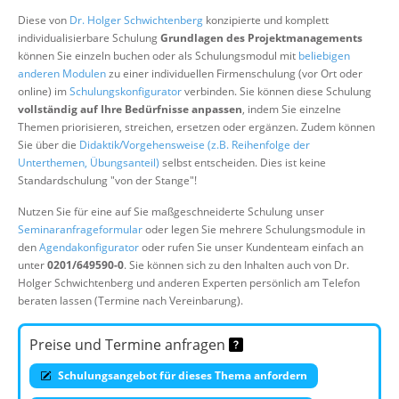
Über uns
Diese von
Dr. Holger Schwichtenberg
konzipierte und komplett
individualisierbare Schulung
Grundlagen des Projektmanagements
Suche
können Sie einzeln buchen oder als Schulungsmodul mit
beliebigen
anderen Modulen
zu einer individuellen Firmenschulung (vor Ort oder
online) im
Schulungskonfigurator
verbinden. Sie können diese Schulung
vollständig auf Ihre Bedürfnisse anpassen
, indem Sie einzelne
Themen priorisieren, streichen, ersetzen oder ergänzen. Zudem können
Sie über die
Didaktik/Vorgehensweise (z.B. Reihenfolge der
Unterthemen, Übungsanteil)
selbst entscheiden. Dies ist keine
Standardschulung "von der Stange"!
Nutzen Sie für eine auf Sie maßgeschneiderte Schulung unser
Seminaranfrageformular
oder legen Sie mehrere Schulungsmodule in
den
Agendakonfigurator
oder rufen Sie unser Kundenteam einfach an
unter
0201/649590-0
. Sie können sich zu den Inhalten auch von Dr.
Holger Schwichtenberg und anderen Experten persönlich am Telefon
beraten lassen (Termine nach Vereinbarung).
Preise und Termine anfragen
Schulungsangebot für dieses Thema anfordern