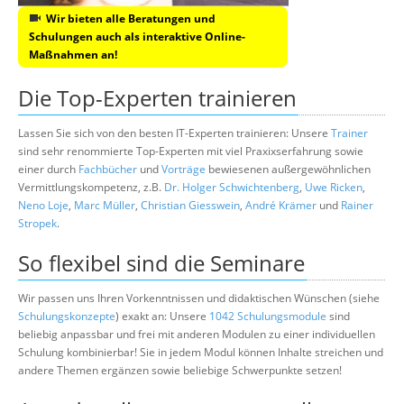
Wir bieten alle Beratungen und
Schulungen auch als interaktive Online-
Maßnahmen an!
Die Top-Experten trainieren
Lassen Sie sich von den besten IT-Experten trainieren: Unsere
Trainer
sind sehr renommierte Top-Experten mit viel Praxixserfahrung sowie
einer durch
Fachbücher
und
Vorträge
bewiesenen außergewöhnlichen
Vermittlungskompetenz, z.B.
Dr. Holger Schwichtenberg
,
Uwe Ricken
,
Neno Loje
,
Marc Müller
,
Christian Giesswein
,
André Krämer
und
Rainer
Stropek
.
So flexibel sind die Seminare
Wir passen uns Ihren Vorkenntnissen und didaktischen Wünschen (siehe
Schulungskonzepte
) exakt an: Unsere
1042 Schulungsmodule
sind
beliebig anpassbar und frei mit anderen Modulen zu einer individuellen
Schulung kombinierbar! Sie in jedem Modul können Inhalte streichen und
andere Themen ergänzen sowie beliebige Schwerpunkte setzen!