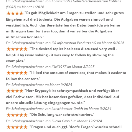
Ein Schulungsteilnehmer von Kommunales Gebietsrechenzentrum Koblenz
(KGRZ) im Monat 1/2026
"
Es gab Möglichkeit um Fragen zu stellen und sehr gutes
Eingehen auf die Students. Die Aufgaben waren sinnvoll und
verständlich. Auch das Bereitstellen der Datenbank (da wir keine
mitbringen konnten) war top, damit wir selber die Aufgaben
mitmachen konnten.
"
Ein Schulungsteilnehmer von ISR Information Products AG im Monat 6/2026
"
The desired topics has been discussed very well -
helpful by issue solving - it was easy to follow by showing the
examples.
"
Ein Schulungsteilnehmer von IONOS SE im Monat 8/2025
"
I liked the amount of exercises, that makes it easier to
follow the content.
"
Ein Schulungsteilnehmer im Monat 9/2025
"
Herr Krypczyk ist sehr sympathisch und verfügt über
viel Fachwissen. Mir hat besonders gefallen, dass individuell auf
unsere aktuelle Lösung eingegangen wurde.
"
Ein Schulungsteilnehmer von Latschbacher GmbH im Monat 5/2024
"
Die Schulung war sehr strukturiert.
"
Ein Schulungsteilnehmer von Eucon GmbH im Monat 12/2024
"
Fragen und auch ggf. 'doofe Fragen' wurden schnell