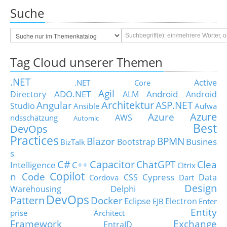
Suche
Tag Cloud unserer Themen
.NET
Active
.NET Core
Agil
ADO.NET
Android
Directory
ALM
Android
Architektur
Angular
ASP.NET
Studio
Ansible
Aufwa
Azure
Azure
AWS
ndsschätzung
Automic
Best
DevOps
Practices
Blazor
BPMN
Busines
Bootstrap
BizTalk
s
C#
Capacitor
ChatGPT
Clea
Intelligence
C++
Citrix
Copilot
n Code
Cypress
CSS
Data
Cordova
Dart
Design
Delphi
Warehousing
DevOps
Pattern
Docker
Eclipse
Electron
EJB
Enter
Entity
prise Architect
Framework
Exchange
EntraID