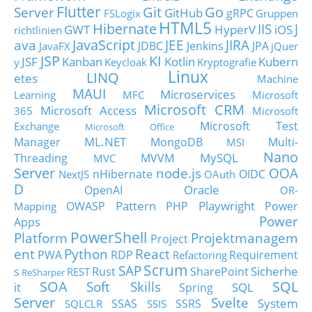
Flutter
Git
Go
Server
GitHub
gRPC
FSLogix
Gruppen
HTML5
Hibernate
IIS
J
GWT
HyperV
iOS
richtlinien
JavaScript
ava
JEE
JIRA
JDBC
Jenkins
JPA
JavaFX
jQuer
JSP
KI
JSF
Kanban
Kotlin
Kubern
y
Keycloak
Kryptografie
Linux
LINQ
etes
Machine
MAUI
Microservices
Learning
MFC
Microsoft
Microsoft CRM
Microsoft Access
365
Microsoft
Microsoft Test
Exchange
Microsoft Office
ML.NET
Manager
MongoDB
Multi-
MSI
Nano
MySQL
Threading
MVVM
MVC
Server
node.js
OOA
nHibernate
OIDC
NextJS
OAuth
D
Oracle
OpenAI
OR-
Pattern
Playwright
OWASP
PHP
Power
Mapping
Power
Apps
PowerShell
Platform
Projektmanagem
Project
ent
Python
React
PWA
RDP
Requirement
Refactoring
Scrum
SAP
Sicherhe
s
Rust
SharePoint
REST
ReSharper
SOA
SQL
Soft Skills
it
SQL
Spring
Server
Svelte
System
SSAS
SSRS
SQLCLR
SSIS