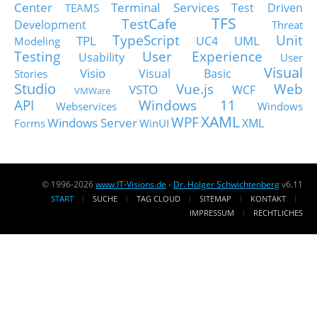
Center
Terminal Services
Test Driven
TEAMS
TFS
TestCafe
Development
Threat
TypeScript
Unit
TPL
UML
UC4
Modeling
Testing
User Experience
Usability
User
Visual
Visio
Visual Basic
Stories
Studio
Vue.js
Web
VSTO
WCF
VMWare
API
Windows 11
Webservices
Windows
XAML
WPF
Windows Server
XML
Forms
WinUI
© 1996-2026
www.IT-Visions.de
-
Dr. Holger Schwichtenberg
v6.11
START
SUCHE
TAG CLOUD
SITEMAP
KONTAKT
IMPRESSUM
RECHTLICHES