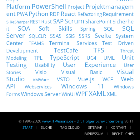
PowerShell
Platform
Projektmanagem
Project
ent
Python
React
PWA
RDP
Requirement
Refactoring
Scrum
SAP
Sicherhe
s
Rust
SharePoint
REST
ReSharper
SOA
SQL
Soft Skills
it
SQL
Spring
Server
Svelte
System
SSAS
SSRS
SQLCLR
SSIS
Center
Terminal Services
Test Driven
TEAMS
TFS
TestCafe
Development
Threat
TypeScript
Unit
TPL
UML
UC4
Modeling
Testing
User Experience
Usability
User
Visual
Visio
Visual Basic
Stories
Studio
Vue.js
Web
VSTO
WCF
VMWare
API
Windows 11
Webservices
Windows
XAML
WPF
Windows Server
XML
Forms
WinUI
© 1996-2026
www.IT-Visions.de
-
Dr. Holger Schwichtenberg
v6.11
START
SUCHE
TAG CLOUD
SITEMAP
KONTAKT
IMPRESSUM
RECHTLICHES