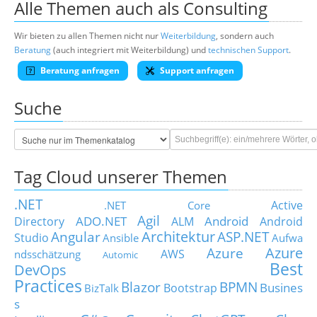
Alle Themen auch als Consulting
Wir bieten zu allen Themen nicht nur
Weiterbildung
, sondern auch
Beratung
(auch integriert mit Weiterbildung) und
technischen Support
.
Beratung anfragen
Support anfragen
Suche
Tag Cloud unserer Themen
.NET
Active
.NET Core
Agil
ADO.NET
Android
Directory
ALM
Android
Architektur
Angular
ASP.NET
Studio
Ansible
Aufwa
Azure
Azure
AWS
ndsschätzung
Automic
Best
DevOps
Practices
Blazor
BPMN
Busines
Bootstrap
BizTalk
s