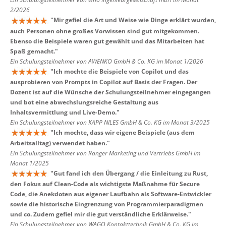
2/2026
"
Mir gefiel die Art und Weise wie Dinge erklärt wurden,
auch Personen ohne großes Vorwissen sind gut mitgekommen.
Ebenso die Beispiele waren gut gewählt und das Mitarbeiten hat
Spaß gemacht.
"
Ein Schulungsteilnehmer von AWENKO GmbH & Co. KG im Monat 1/2026
"
Ich mochte die Beispiele von Copilot und das
ausprobieren von Prompts in Copilot auf Basis der Fragen. Der
Dozent ist auf die Wünsche der Schulungsteilnehmer eingegangen
und bot eine abwechslungsreiche Gestaltung aus
Inhaltsvermittlung und Live-Demo.
"
Ein Schulungsteilnehmer von KAPP NILES GmbH & Co. KG im Monat 3/2025
"
Ich mochte, dass wir eigene Beispiele (aus dem
Arbeitsalltag) verwendet haben.
"
Ein Schulungsteilnehmer von Ranger Marketing und Vertriebs GmbH im
Monat 1/2025
"
Gut fand ich den Übergang / die Einleitung zu Rust,
den Fokus auf Clean-Code als wichtigste Maßnahme für Secure
Code, die Anekdoten aus eigener Laufbahn als Software-Entwickler
sowie die historische Eingrenzung von Programmierparadigmen
und co. Zudem gefiel mir die gut verständliche Erklärweise.
"
Ein Schulungsteilnehmer von WAGO Kontakttechnik GmbH & Co. KG im