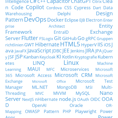
C#
Capacitor
ChatGPT
Clea
Intelligence
C++
Citrix
Copilot
n Code
Cypress
CSS
Data
Cordova
Dart
Design
Delphi
Warehousing
DevOps
Pattern
Docker
Eclipse
Electron
EJB
Enter
Entity
prise Architect
Framework
Exchange
EntraID
Flutter
Git
Go
Server
GitHub
gRPC
FSLogix
Gruppen
HTML5
Hibernate
IIS
J
GWT
HyperV
iOS
richtlinien
JavaScript
ava
JEE
JIRA
JDBC
Jenkins
JPA
JavaFX
jQuer
JSP
KI
JSF
Kanban
Kotlin
Kubern
y
Keycloak
Kryptografie
Linux
LINQ
etes
Machine
MAUI
Microservices
Learning
MFC
Microsoft
Microsoft CRM
Microsoft Access
365
Microsoft
Microsoft Test
Exchange
Microsoft Office
ML.NET
Manager
MongoDB
Multi-
MSI
Nano
MySQL
Threading
MVVM
MVC
Server
node.js
OOA
nHibernate
OIDC
NextJS
OAuth
D
Oracle
OpenAI
OR-
Pattern
Playwright
OWASP
PHP
Power
Mapping
Power
Apps