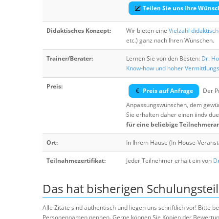
Teilen Sie uns Ihre Wünsc
Didaktisches Konzept:
Wir bieten eine
Vielzahl didaktisc
etc.) ganz nach Ihren Wünschen.
Trainer/Berater:
Lernen Sie von den Besten:
Dr. Ho
Know-how und hoher Vermittlung
Preis:
Preis auf Anfrage
Der Pr
Anpassungswünschen, dem gewüns
Sie erhalten daher einen iindvidue
für eine beliebige Teilnehmera
Ort:
In Ihrem Hause (In-House-Veranst
Teilnahmezertifikat:
Jeder Teilnehmer erhält ein von
Dr
Das hat bisherigen Schulungstei
Alle Zitate sind authentisch und liegen uns schriftlich vor! Bitt
Personennamen nennen. Gerne können Sie Kopien der Bewertung