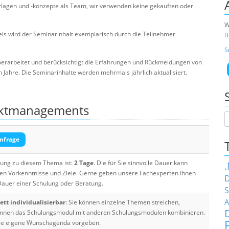
rlagen und -konzepte als Team, wir verwenden keine gekauften oder
W
s wird der Seminarinhalt exemplarisch durch die Teilnehmer
B
S
berarbeitet und berücksichtigt die Erfahrungen und Rückmeldungen von
ahre. Die Seminarinhalte werden mehrmals jährlich aktualisiert.
ektmanagements
nfrage
ulung zu diesem Thema ist:
2 Tage
. Die für Sie sinnvolle Dauer kann
ten Vorkenntnisse und Ziele. Gerne geben unsere Fachexperten Ihnen
D
 Dauer einer Schulung oder Beratung.
S
A
tt individualisierbar
: Sie können einzelne Themen streichen,
 können das Schulungsmodul mit anderen Schulungsmodulen kombinieren.
Ihre eigene Wunschagenda vorgeben.