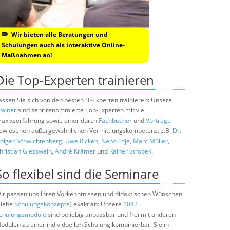
Wir bieten alle Beratungen und
Schulungen auch als interaktive Online-
Maßnahmen an!
Die Top-Experten trainieren
assen Sie sich von den besten IT-Experten trainieren: Unsere
rainer
sind sehr renommierte Top-Experten mit viel
raxixserfahrung sowie einer durch
Fachbücher
und
Vorträge
ewiesenen außergewöhnlichen Vermittlungskompetenz, z.B.
Dr.
olger Schwichtenberg
,
Uwe Ricken
,
Neno Loje
,
Marc Müller
,
hristian Giesswein
,
André Krämer
und
Rainer Stropek
.
So flexibel sind die Seminare
ir passen uns Ihren Vorkenntnissen und didaktischen Wünschen
siehe
Schulungskonzepte
) exakt an: Unsere
1042
chulungsmodule
sind beliebig anpassbar und frei mit anderen
odulen zu einer individuellen Schulung kombinierbar! Sie in