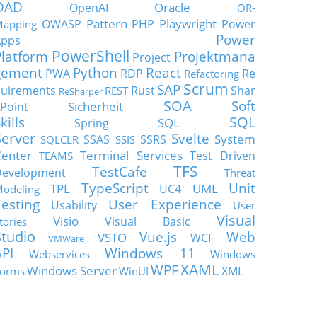
OAD
Oracle
OpenAI
OR-
Pattern
Playwright
OWASP
PHP
Power
apping
Power
Apps
PowerShell
Platform
Projektmana
Project
gement
Python
React
PWA
RDP
Re
Refactoring
Scrum
SAP
uirements
Rust
Shar
REST
ReSharper
SOA
Soft
Sicherheit
Point
SQL
kills
SQL
Spring
Server
Svelte
System
SSAS
SSRS
SQLCLR
SSIS
enter
Terminal Services
Test Driven
TEAMS
TFS
TestCafe
Development
Threat
TypeScript
Unit
TPL
UML
UC4
odeling
Testing
User Experience
Usability
User
Visual
Visio
Visual Basic
tories
Studio
Vue.js
Web
VSTO
WCF
VMWare
API
Windows 11
Webservices
Windows
XAML
WPF
Windows Server
XML
orms
WinUI