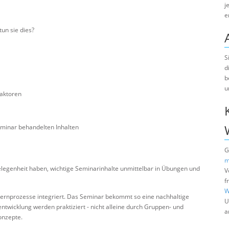
j
e
un sie dies?
S
d
b
u
faktoren
eminar behandelten Inhalten
G
m
elegenheit haben, wichtige Seminarinhalte unmittelbar in Übungen und
V
f
W
Lernprozesse integriert. Das Seminar bekommt so eine nachhaltige
U
twicklung werden praktiziert - nicht alleine durch Gruppen- und
a
onzepte.