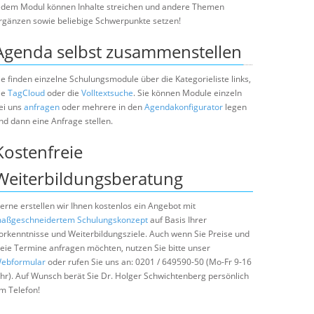
edem Modul können Inhalte streichen und andere Themen
rgänzen sowie beliebige Schwerpunkte setzen!
Agenda selbst zusammenstellen
ie finden einzelne Schulungsmodule über die Kategorieliste links,
ie
TagCloud
oder die
Volltextsuche
. Sie können Module einzeln
ei uns
anfragen
oder mehrere in den
Agendakonfigurator
legen
nd dann eine Anfrage stellen.
Kostenfreie
Weiterbildungsberatung
erne erstellen wir Ihnen kostenlos ein Angebot mit
aßgeschneidertem Schulungskonzept
auf Basis Ihrer
orkenntnisse und Weiterbildungsziele. Auch wenn Sie Preise und
reie Termine anfragen möchten, nutzen Sie bitte unser
ebformular
oder rufen Sie uns an: 0201 / 649590-50 (Mo-Fr 9-16
hr). Auf Wunsch berät Sie Dr. Holger Schwichtenberg persönlich
m Telefon!