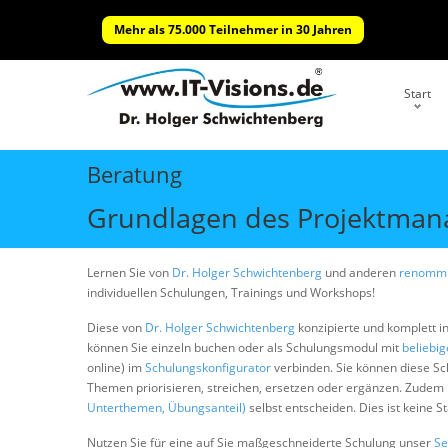
Mehr als 75.000 Teilnehmer in 30 Jahren
Start
Beratung
Grundlagen des Projektma
Lernen Sie von
Dr. Holger Schwichtenberg
und anderen
renommi
individuellen Schulungen, Trainings und Workshops!
Diese von
Dr. Holger Schwichtenberg
konzipierte und komplett i
können Sie einzeln buchen oder als Schulungsmodul mit
beliebi
online) im
Schulungskonfigurator
verbinden. Sie können diese S
Themen priorisieren, streichen, ersetzen oder ergänzen. Zudem
Unterthemen, Übungsanteil)
selbst entscheiden. Dies ist keine 
Nutzen Sie für eine auf Sie maßgeschneiderte Schulung unser
Se