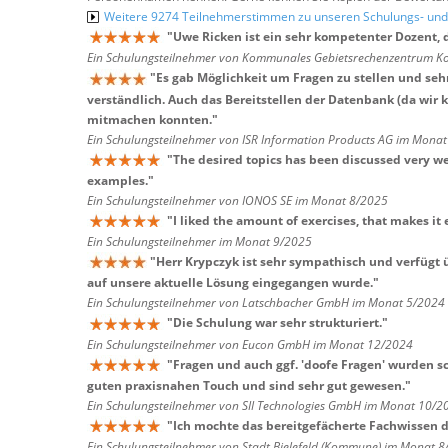
Weitere 9274 Teilnehmerstimmen zu unseren Schulungs- u
"
Uwe Ricken ist ein sehr kompetenter Dozent, 
Ein Schulungsteilnehmer von Kommunales Gebietsrechenzentrum Ko
"
Es gab Möglichkeit um Fragen zu stellen und seh
verständlich. Auch das Bereitstellen der Datenbank (da wir 
mitmachen konnten.
"
Ein Schulungsteilnehmer von ISR Information Products AG im Mona
"
The desired topics has been discussed very well
examples.
"
Ein Schulungsteilnehmer von IONOS SE im Monat 8/2025
"
I liked the amount of exercises, that makes it 
Ein Schulungsteilnehmer im Monat 9/2025
"
Herr Krypczyk ist sehr sympathisch und verfügt ü
auf unsere aktuelle Lösung eingegangen wurde.
"
Ein Schulungsteilnehmer von Latschbacher GmbH im Monat 5/2024
"
Die Schulung war sehr strukturiert.
"
Ein Schulungsteilnehmer von Eucon GmbH im Monat 12/2024
"
Fragen und auch ggf. 'doofe Fragen' wurden s
guten praxisnahen Touch und sind sehr gut gewesen.
"
Ein Schulungsteilnehmer von SII Technologies GmbH im Monat 10/2
"
Ich mochte das bereitgefächerte Fachwissen de
Ein Schulungsteilnehmer von Stadt Bielefeld (Kommune) im Monat 