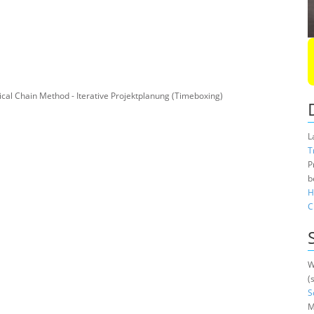
tical Chain Method - Iterative Projektplanung (Timeboxing)
L
T
P
b
H
C
W
(
S
M