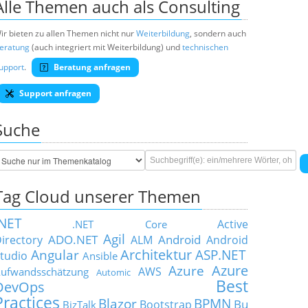
Alle Themen auch als Consulting
ir bieten zu allen Themen nicht nur
Weiterbildung
, sondern auch
eratung
(auch integriert mit Weiterbildung) und
technischen
upport
.
Beratung anfragen
Support anfragen
Suche
Tag Cloud unserer Themen
.NET
Active
.NET Core
Agil
ADO.NET
Android
irectory
ALM
Android
Architektur
Angular
ASP.NET
tudio
Ansible
Azure
Azure
AWS
ufwandsschätzung
Automic
Best
DevOps
Practices
Blazor
BPMN
Bu
Bootstrap
BizTalk