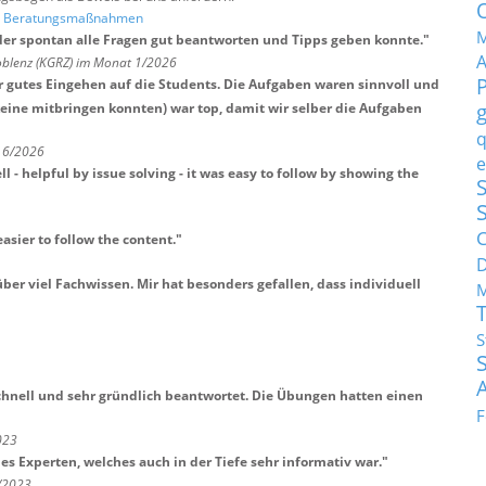
nd Beratungsmaßnahmen
M
der spontan alle Fragen gut beantworten und Tipps geben konnte.
"
blenz (KGRZ) im Monat 1/2026
r gutes Eingehen auf die Students. Die Aufgaben waren sinnvoll und
keine mitbringen konnten) war top, damit wir selber die Aufgaben
q
t 6/2026
e
 - helpful by issue solving - it was easy to follow by showing the
S
C
easier to follow the content.
"
ber viel Fachwissen. Mir hat besonders gefallen, dass individuell
M
S
chnell und sehr gründlich beantwortet. Die Übungen hatten einen
F
023
s Experten, welches auch in der Tiefe sehr informativ war.
"
8/2023