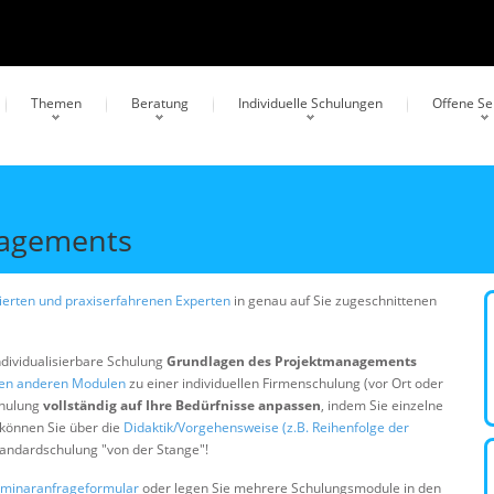
Themen
Beratung
Individuelle Schulungen
Offene S
nagements
erten und praxiserfahrenen Experten
in genau auf Sie zugeschnittenen
ndividualisierbare Schulung
Grundlagen des Projektmanagements
gen anderen Modulen
zu einer individuellen Firmenschulung (vor Ort oder
chulung
vollständig auf Ihre Bedürfnisse anpassen
, indem Sie einzelne
 können Sie über die
Didaktik/Vorgehensweise (z.B. Reihenfolge der
Standardschulung "von der Stange"!
minaranfrageformular
oder legen Sie mehrere Schulungsmodule in den