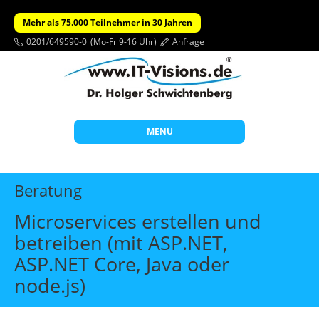
Mehr als 75.000 Teilnehmer in 30 Jahren
0201/649590-0
(Mo-Fr 9-16 Uhr)
Anfrage
MENU
Start
Beratung
Themen
Microservices erstellen und
Beratung
betreiben (mit ASP.NET,
Individuelle Schulungen
ASP.NET Core, Java oder
Offene Seminare
node.js)
Wissen