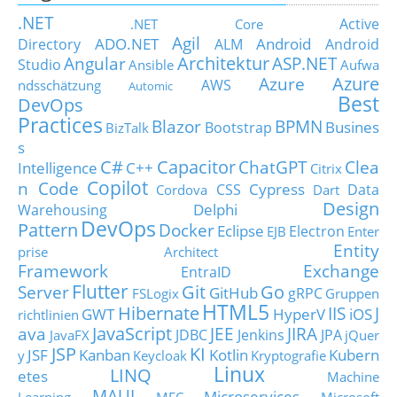
.NET
Active
.NET Core
Agil
ADO.NET
Android
Directory
ALM
Android
Architektur
Angular
ASP.NET
Studio
Ansible
Aufwa
Azure
Azure
AWS
ndsschätzung
Automic
Best
DevOps
Practices
Blazor
BPMN
Busines
Bootstrap
BizTalk
s
C#
Capacitor
ChatGPT
Clea
Intelligence
C++
Citrix
Copilot
n Code
Cypress
CSS
Data
Cordova
Dart
Design
Delphi
Warehousing
DevOps
Pattern
Docker
Eclipse
Electron
EJB
Enter
Entity
prise Architect
Framework
Exchange
EntraID
Flutter
Git
Go
Server
GitHub
gRPC
FSLogix
Gruppen
HTML5
Hibernate
IIS
J
GWT
HyperV
iOS
richtlinien
JavaScript
ava
JEE
JIRA
JDBC
Jenkins
JPA
JavaFX
jQuer
JSP
KI
JSF
Kanban
Kotlin
Kubern
y
Keycloak
Kryptografie
Linux
LINQ
etes
Machine
MAUI
Microservices