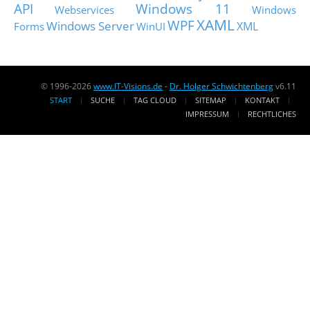
API
Windows 11
Webservices
Windows
XAML
WPF
Windows Server
XML
Forms
WinUI
© 1996-2026
www.IT-Visions.de
-
Dr. Holger Schwichtenberg
v6.11
START
SUCHE
TAG CLOUD
SITEMAP
KONTAKT
IMPRESSUM
RECHTLICHES