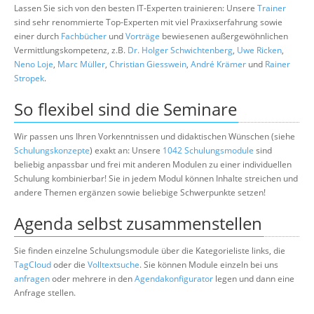
Lassen Sie sich von den besten IT-Experten trainieren: Unsere
Trainer
sind sehr renommierte Top-Experten mit viel Praxixserfahrung sowie
einer durch
Fachbücher
und
Vorträge
bewiesenen außergewöhnlichen
Vermittlungskompetenz, z.B.
Dr. Holger Schwichtenberg
,
Uwe Ricken
,
Neno Loje
,
Marc Müller
,
Christian Giesswein
,
André Krämer
und
Rainer
Stropek
.
So flexibel sind die Seminare
Wir passen uns Ihren Vorkenntnissen und didaktischen Wünschen (siehe
Schulungskonzepte
) exakt an: Unsere
1042 Schulungsmodule
sind
beliebig anpassbar und frei mit anderen Modulen zu einer individuellen
Schulung kombinierbar! Sie in jedem Modul können Inhalte streichen und
andere Themen ergänzen sowie beliebige Schwerpunkte setzen!
Agenda selbst zusammenstellen
Sie finden einzelne Schulungsmodule über die Kategorieliste links, die
TagCloud
oder die
Volltextsuche
. Sie können Module einzeln bei uns
anfragen
oder mehrere in den
Agendakonfigurator
legen und dann eine
Anfrage stellen.