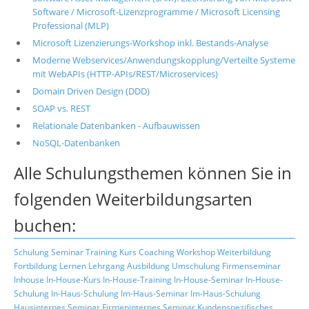
Software / Microsoft-Lizenzprogramme / Microsoft Licensing
Professional (MLP)
Microsoft Lizenzierungs-Workshop inkl. Bestands-Analyse
Moderne Webservices/Anwendungskopplung/Verteilte Systeme
mit WebAPIs (HTTP-APIs/REST/Microservices)
Domain Driven Design (DDD)
SOAP vs. REST
Relationale Datenbanken - Aufbauwissen
NoSQL-Datenbanken
Alle Schulungsthemen können Sie in
folgenden Weiterbildungsarten
buchen:
Schulung
Seminar
Training
Kurs
Coaching
Workshop
Weiterbildung
Fortbildung
Lernen
Lehrgang
Ausbildung
Umschulung
Firmenseminar
Inhouse
In-House-Kurs
In-House-Training
In-House-Seminar
In-House-
Schulung
In-Haus-Schulung
Im-Haus-Seminar
Im-Haus-Schulung
Hausinternes Seminar
Firmeninternes Seminar
Kundenspezifisches