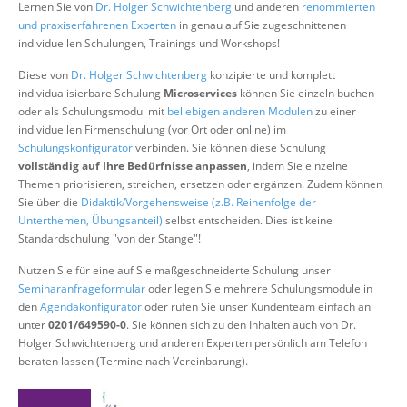
Lernen Sie von
Dr. Holger Schwichtenberg
und anderen
renommierten
Über uns
und praxiserfahrenen Experten
in genau auf Sie zugeschnittenen
individuellen Schulungen, Trainings und Workshops!
Suche
Diese von
Dr. Holger Schwichtenberg
konzipierte und komplett
individualisierbare Schulung
Microservices
können Sie einzeln buchen
oder als Schulungsmodul mit
beliebigen anderen Modulen
zu einer
individuellen Firmenschulung (vor Ort oder online) im
Schulungskonfigurator
verbinden. Sie können diese Schulung
vollständig auf Ihre Bedürfnisse anpassen
, indem Sie einzelne
Themen priorisieren, streichen, ersetzen oder ergänzen. Zudem können
Sie über die
Didaktik/Vorgehensweise (z.B. Reihenfolge der
Unterthemen, Übungsanteil)
selbst entscheiden. Dies ist keine
Standardschulung "von der Stange"!
Nutzen Sie für eine auf Sie maßgeschneiderte Schulung unser
Seminaranfrageformular
oder legen Sie mehrere Schulungsmodule in
den
Agendakonfigurator
oder rufen Sie unser Kundenteam einfach an
unter
0201/649590-0
. Sie können sich zu den Inhalten auch von Dr.
Holger Schwichtenberg und anderen Experten persönlich am Telefon
beraten lassen (Termine nach Vereinbarung).