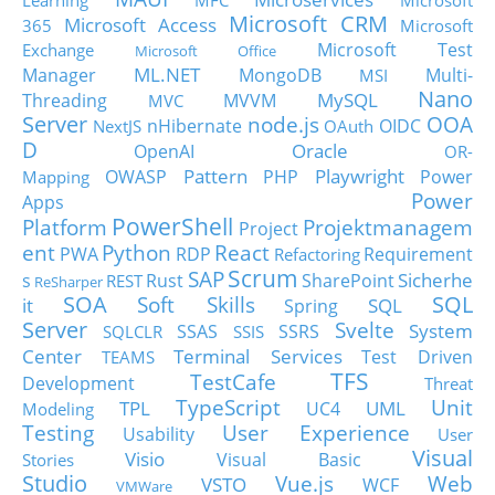
Learning
MFC
Microsoft
Microsoft CRM
Microsoft Access
365
Microsoft
Microsoft Test
Exchange
Microsoft Office
ML.NET
Manager
MongoDB
Multi-
MSI
Nano
MySQL
Threading
MVVM
MVC
Server
node.js
OOA
nHibernate
OIDC
NextJS
OAuth
D
Oracle
OpenAI
OR-
Pattern
Playwright
OWASP
PHP
Power
Mapping
Power
Apps
PowerShell
Platform
Projektmanagem
Project
ent
Python
React
PWA
RDP
Requirement
Refactoring
Scrum
SAP
Sicherhe
s
Rust
SharePoint
REST
ReSharper
SOA
SQL
Soft Skills
it
SQL
Spring
Server
Svelte
System
SSAS
SSRS
SQLCLR
SSIS
Center
Terminal Services
Test Driven
TEAMS
TFS
TestCafe
Development
Threat
TypeScript
Unit
TPL
UML
UC4
Modeling
Testing
User Experience
Usability
User
Visual
Visio
Visual Basic
Stories
Studio
Vue.js
Web
VSTO
WCF
VMWare