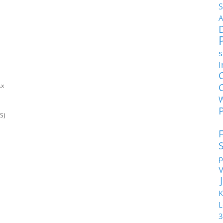
S
A
s
I
.x
S)
p
K
L
3