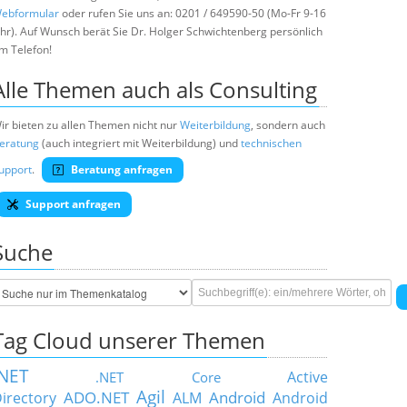
ebformular
oder rufen Sie uns an: 0201 / 649590-50 (Mo-Fr 9-16
hr). Auf Wunsch berät Sie Dr. Holger Schwichtenberg persönlich
m Telefon!
Alle Themen auch als Consulting
ir bieten zu allen Themen nicht nur
Weiterbildung
, sondern auch
eratung
(auch integriert mit Weiterbildung) und
technischen
upport
.
Beratung anfragen
Support anfragen
Suche
Tag Cloud unserer Themen
.NET
Active
.NET Core
Agil
ADO.NET
Android
irectory
ALM
Android