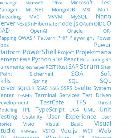
Microsoft Test
xchange
Microsoft Office
ML.NET
Manager
MongoDB
Multi-
MSI
Nano
MySQL
hreading
MVVM
MVC
Server
node.js
O
nHibernate
OIDC
NextJS
OAuth
OAD
Oracle
OpenAI
OR-
Pattern
Playwright
OWASP
PHP
Power
apping
Power
Apps
PowerShell
Platform
Projektmana
Project
gement
Python
React
PWA
RDP
Re
Refactoring
Scrum
SAP
uirements
Rust
Shar
REST
ReSharper
SOA
Soft
Sicherheit
Point
SQL
kills
SQL
Spring
Server
Svelte
System
SSAS
SSRS
SQLCLR
SSIS
enter
Terminal Services
Test Driven
TEAMS
TFS
TestCafe
Development
Threat
TypeScript
Unit
TPL
UML
UC4
odeling
Testing
User Experience
Usability
User
Visual
Visio
Visual Basic
tories
Studio
Vue.js
Web
VSTO
WCF
VMWare
API
Windows 11