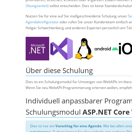
Übungsanteil)
selbst entscheiden. Dies ist keine Standardschulu
Nutzen Sie für eine auf Sie maßgeschneiderte Schulung unser
Se
Agendakonfigurator
oder rufen Sie unser Kundenteam einfach a
Holger Schwichtenberg und anderen Experten persönlich am Tel
Über diese Schulung
Dies ist ein Schulungsmodul für Umsteiger von WebAPIs im klas
Wenn Sie neu WebAPI-Programmierung erlernen wollen, empfeh
Individuell anpassbarer Progra
Schulungsmodul
ASP.NET Core
Dies ist nur ein
Vorschlag für eine Agenda
. Wie bei allen u
priorisieren
. Zudem können Sie diese Inhalte mit anderen T