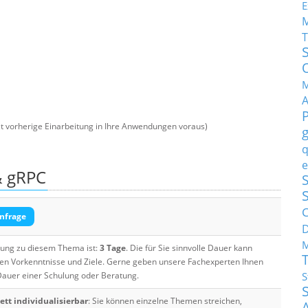
E
T
M
t vorherige Einarbeitung in Ihre Anwendungen voraus)
q
e
& gRPC
S
C
nfrage
M
ulung zu diesem Thema ist:
3 Tage
. Die für Sie sinnvolle Dauer kann
ten Vorkenntnisse und Ziele. Gerne geben unsere Fachexperten Ihnen
 Dauer einer Schulung oder Beratung.
S
tt individualisierbar
: Sie können einzelne Themen streichen,