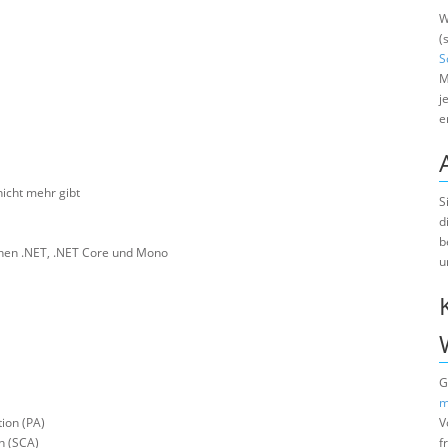
W
(
S
M
j
e
icht mehr gibt
S
d
b
chen .NET, .NET Core und Mono
u
G
m
ion (PA)
V
n (SCA)
f