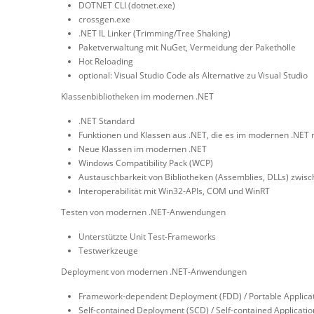
DOTNET CLI (dotnet.exe)
crossgen.exe
.NET IL Linker (Trimming/Tree Shaking)
Paketverwaltung mit NuGet, Vermeidung der Pakethölle
Hot Reloading
optional: Visual Studio Code als Alternative zu Visual Studio
Klassenbibliotheken im modernen .NET
.NET Standard
Funktionen und Klassen aus .NET, die es im modernen .NET n
Neue Klassen im modernen .NET
Windows Compatibility Pack (WCP)
Austauschbarkeit von Bibliotheken (Assemblies, DLLs) zwis
Interoperabilität mit Win32-APIs, COM und WinRT
Testen von modernen .NET-Anwendungen
Unterstützte Unit Test-Frameworks
Testwerkzeuge
Deployment von modernen .NET-Anwendungen
Framework-dependent Deployment (FDD) / Portable Applicat
Self-contained Deployment (SCD) / Self-contained Applicatio