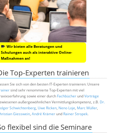
Wir bieten alle Beratungen und
Schulungen auch als interaktive Online-
Maßnahmen an!
Die Top-Experten trainieren
assen Sie sich von den besten IT-Experten trainieren: Unsere
rainer
sind sehr renommierte Top-Experten mit viel
raxixserfahrung sowie einer durch
Fachbücher
und
Vorträge
ewiesenen außergewöhnlichen Vermittlungskompetenz, z.B.
Dr.
olger Schwichtenberg
,
Uwe Ricken
,
Neno Loje
,
Marc Müller
,
hristian Giesswein
,
André Krämer
und
Rainer Stropek
.
So flexibel sind die Seminare