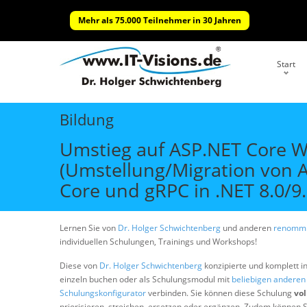
Mehr als 75.000 Teilnehmer in 30 Jahren
Start
Bildung
Umstieg auf ASP.NET Core We
(Umstellung/Migration von 
Core und gRPC in .NET 8.0/9.
Lernen Sie von
Dr. Holger Schwichtenberg
und anderen
renommi
individuellen Schulungen, Trainings und Workshops!
Diese von
Dr. Holger Schwichtenberg
konzipierte und komplett i
einzeln buchen oder als Schulungsmodul mit
beliebigen andere
Schulungskonfigurator
verbinden. Sie können diese Schulung
vol
priorisieren, streichen, ersetzen oder ergänzen. Zudem können S