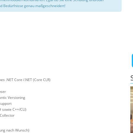
d Bedürfnisse genau maßgeschneidert!
es .NET Core /.NET (Core CLR)
wser
ntic Versioning
Support
# sowie C++/CLI)
Collector
fung nach Wunsch)