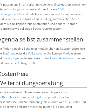
ir passen uns Ihren Vorkenntnissen und didaktischen Wünschen
siehe
Schulungskonzepte
) exakt an: Unsere
1042
chulungsmodule
sind beliebig anpassbar und frei mit anderen
odulen zu einer individuellen Schulung kombinierbar! Sie in
edem Modul können Inhalte streichen und andere Themen
rgänzen sowie beliebige Schwerpunkte setzen!
Agenda selbst zusammenstellen
ie finden einzelne Schulungsmodule über die Kategorieliste links,
ie
TagCloud
oder die
Volltextsuche
. Sie können Module einzeln
ei uns
anfragen
oder mehrere in den
Agendakonfigurator
legen
nd dann eine Anfrage stellen.
Kostenfreie
Weiterbildungsberatung
erne erstellen wir Ihnen kostenlos ein Angebot mit
aßgeschneidertem Schulungskonzept
auf Basis Ihrer
orkenntnisse und Weiterbildungsziele. Auch wenn Sie Preise und
reie Termine anfragen möchten, nutzen Sie bitte unser