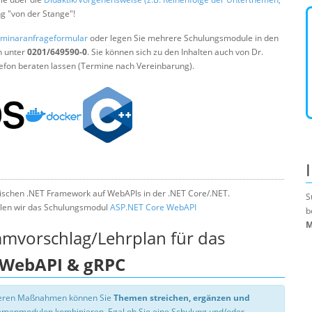
ng "von der Stange"!
minaranfrageformular
oder legen Sie mehrere Schulungsmodule in den
n unter
0201/649590-0
. Sie können sich zu den Inhalten auch von Dr.
efon beraten lassen (Termine nach Vereinbarung).
sischen .NET Framework auf WebAPIs in der .NET Core/.NET.
S
len wir das Schulungsmodul
ASP.NET Core WebAPI
b
M
mmvorschlag/Lehrplan für das
 WebAPI & gRPC
nseren Maßnahmen können Sie
Themen streichen, ergänzen und
hemenmodulen kombinieren. Egal ob Sie eine Schulung und/oder