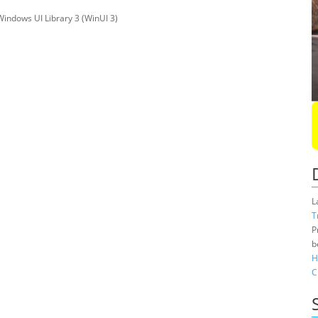
ndows UI Library 3 (WinUI 3)
L
T
P
b
H
C