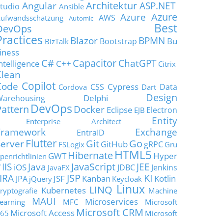
Architektur
Angular
ASP.NET
tudio
Ansible
Azure
Azure
AWS
ufwandsschätzung
Automic
Best
DevOps
Practices
Blazor
BPMN
Bu
Bootstrap
BizTalk
iness
C#
Capacitor
ChatGPT
ntelligence
C++
Citrix
Clean
Copilot
Code
Cypress
CSS
Data
Cordova
Dart
Design
Delphi
Warehousing
DevOps
Pattern
Docker
Eclipse
Electron
EJB
Entity
Enterprise Architect
Framework
Exchange
EntraID
Flutter
Git
Go
Server
GitHub
gRPC
FSLogix
Gru
HTML5
Hibernate
GWT
Hyper
penrichtlinien
JavaScript
IIS
Java
JEE
V
iOS
JDBC
Jenkins
JavaFX
JSP
KI
JIRA
JSF
Kanban
Kotlin
JPA
jQuery
Keycloak
Linux
LINQ
Kubernetes
ryptografie
Machine
MAUI
Microservices
earning
MFC
Microsoft
Microsoft CRM
Microsoft Access
65
Microsoft