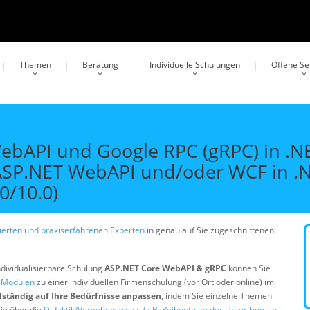
Themen
Beratung
Individuelle Schulungen
Offene S
bAPI und Google RPC (gRPC) in .NE
ASP.NET WebAPI und/oder WCF in .
0/10.0)
erten und praxiserfahrenen Experten
in genau auf Sie zugeschnittenen
ndividualisierbare Schulung
ASP.NET Core WebAPI & gRPC
können Sie
n Modulen
zu einer individuellen Firmenschulung (vor Ort oder online) im
lständig auf Ihre Bedürfnisse anpassen
, indem Sie einzelne Themen
ie über die
Didaktik/Vorgehensweise (z.B. Reihenfolge der Unterthemen,