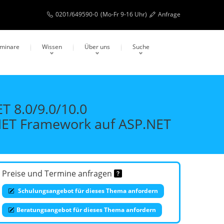
0201/649590-0
(Mo-Fr 9-16 Uhr)
Anfrage
eminare
Wissen
Über uns
Suche
T 8.0/9.0/10.0
NET Framework auf ASP.NET
Preise und Termine anfragen
Schulungsangebot für dieses Thema anfordern
Beratungsangebot für dieses Thema anfordern