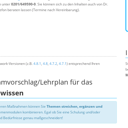
n unter
0201/649590-0
. Sie können sich zu den Inhalten auch von Dr.
efon beraten lassen (Termine nach Vereinbarung).
work-Versionen (z.B.
4.8.1
,
4.8
,
4.7.2
,
4.7.1
) entsprechend Ihren
S
b
M
mmvorschlag/Lehrplan für das
swissen
nseren Maßnahmen können Sie
Themen streichen, ergänzen und
hemenmodulen kombinieren. Egal ob Sie eine Schulung und/oder
d Bedürfnisse genau maßgeschneidert!