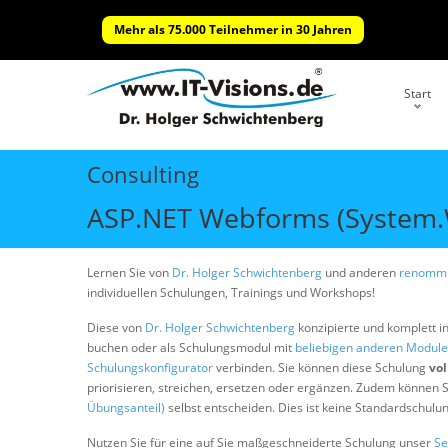
Mehr als 75.000 Teilnehmer in 30 Jahren
Start
Consulting
ASP.NET Webforms (System.W
Lernen Sie von
Dr. Holger Schwichtenberg
und anderen
renommi
individuellen Schulungen, Trainings und Workshops!
Diese von
Dr. Holger Schwichtenberg
konzipierte und komplett i
buchen oder als Schulungsmodul mit
beliebigen anderen Modul
Schulungskonfigurator
verbinden. Sie können diese Schulung
vol
priorisieren, streichen, ersetzen oder ergänzen. Zudem können S
Übungsanteil)
selbst entscheiden. Dies ist keine Standardschulu
Nutzen Sie für eine auf Sie maßgeschneiderte Schulung unser
Se