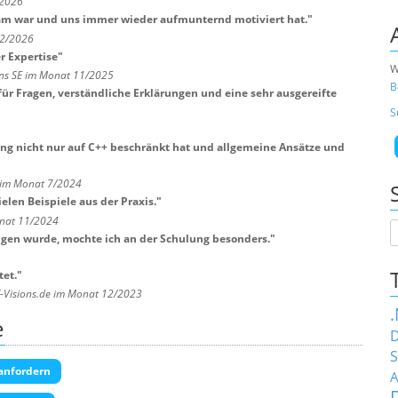
/2026
ksam war und uns immer wieder aufmunternd motiviert hat.
"
 2/2026
r Expertise
"
W
ns SE im Monat 11/2025
B
ür Fragen, verständliche Erklärungen und eine sehr ausgereifte
S
ing nicht nur auf C++ beschränkt hat und allgemeine Ansätze und
 im Monat 7/2024
elen Beispiele aus der Praxis.
"
nat 11/2024
gen wurde, mochte ich an der Schulung besonders.
"
et.
"
T-Visions.de im Monat 12/2023
e
D
S
anfordern
A