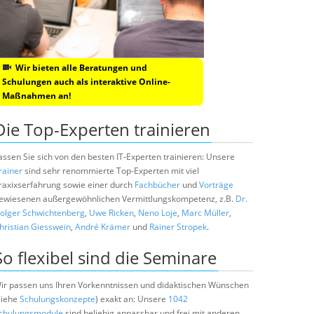
Wir bieten alle Beratungen und
Schulungen auch als interaktive Online-
Maßnahmen an!
Die Top-Experten trainieren
assen Sie sich von den besten IT-Experten trainieren: Unsere
rainer
sind sehr renommierte Top-Experten mit viel
raxixserfahrung sowie einer durch
Fachbücher
und
Vorträge
ewiesenen außergewöhnlichen Vermittlungskompetenz, z.B.
Dr.
olger Schwichtenberg
,
Uwe Ricken
,
Neno Loje
,
Marc Müller
,
hristian Giesswein
,
André Krämer
und
Rainer Stropek
.
So flexibel sind die Seminare
ir passen uns Ihren Vorkenntnissen und didaktischen Wünschen
siehe
Schulungskonzepte
) exakt an: Unsere
1042
chulungsmodule
sind beliebig anpassbar und frei mit anderen