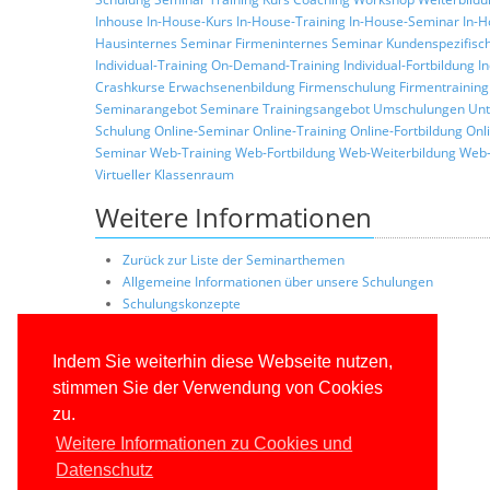
Inhouse
In-House-Kurs
In-House-Training
In-House-Seminar
In-H
Hausinternes Seminar
Firmeninternes Seminar
Kundenspezifisc
Individual-Training
On-Demand-Training
Individual-Fortbildung
I
Crashkurse
Erwachsenenbildung
Firmenschulung
Firmentraining
Seminarangebot
Seminare
Trainingsangebot
Umschulungen
Unt
Schulung
Online-Seminar
Online-Training
Online-Fortbildung
Onl
Seminar
Web-Training
Web-Fortbildung
Web-Weiterbildung
Web-
Virtueller Klassenraum
Weitere Informationen
Zurück zur Liste der Seminarthemen
Allgemeine Informationen über unsere Schulungen
Schulungskonzepte
Konditionen
Trainerprofile
Indem Sie weiterhin diese Webseite nutzen,
Referenzkunden
stimmen Sie der Verwendung von Cookies
zu.
Weitere Informationen zu Cookies und
Datenschutz