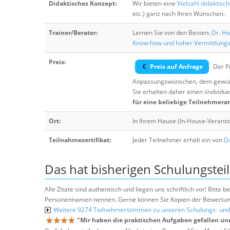
Didaktisches Konzept:
Wir bieten eine
Vielzahl didaktisc
etc.) ganz nach Ihren Wünschen.
Trainer/Berater:
Lernen Sie von den Besten:
Dr. Ho
Know-how und hoher Vermittlung
Preis:
Preis auf Anfrage
Der Pr
Anpassungswünschen, dem gewüns
Sie erhalten daher einen iindvidue
für eine beliebige Teilnehmera
Ort:
In Ihrem Hause (In-House-Veranst
Teilnahmezertifikat:
Jeder Teilnehmer erhält ein von
Dr
Das hat bisherigen Schulungstei
Alle Zitate sind authentisch und liegen uns schriftlich vor! Bitt
Personennamen nennen. Gerne können Sie Kopien der Bewertung
Weitere 9274 Teilnehmerstimmen zu unseren Schulungs- u
"
Mir haben die praktischen Aufgaben gefallen un