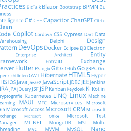
Practices
Blazor
BPMN
Bu
Bootstrap
BizTalk
iness
C#
Capacitor
ChatGPT
ntelligence
C++
Citrix
Clean
Copilot
Code
Cypress
CSS
Data
Cordova
Dart
Design
Delphi
Warehousing
DevOps
Pattern
Docker
Eclipse
Electron
EJB
Entity
Enterprise Architect
Framework
Exchange
EntraID
Flutter
Git
Go
Server
GitHub
gRPC
FSLogix
Gru
HTML5
Hibernate
GWT
Hyper
penrichtlinien
JavaScript
IIS
Java
JEE
V
iOS
JDBC
Jenkins
JavaFX
JSP
KI
JIRA
JSF
Kanban
Kotlin
JPA
jQuery
Keycloak
Linux
LINQ
Kubernetes
ryptografie
Machine
MAUI
Microservices
earning
MFC
Microsoft
Microsoft CRM
Microsoft Access
65
Microsoft
Microsoft Test
xchange
Microsoft Office
ML.NET
Manager
MongoDB
Multi-
MSI
Nano
MySQL
hreading
MVVM
MVC