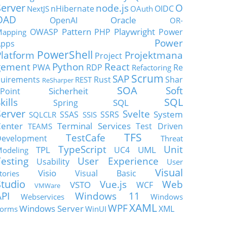
Server
node.js
O
nHibernate
OIDC
NextJS
OAuth
OAD
Oracle
OpenAI
OR-
Pattern
Playwright
OWASP
PHP
Power
apping
Power
Apps
PowerShell
Platform
Projektmana
Project
gement
Python
React
PWA
RDP
Re
Refactoring
Scrum
SAP
uirements
Rust
Shar
REST
ReSharper
SOA
Soft
Sicherheit
Point
SQL
kills
SQL
Spring
Server
Svelte
System
SSAS
SSRS
SQLCLR
SSIS
enter
Terminal Services
Test Driven
TEAMS
TFS
TestCafe
Development
Threat
TypeScript
Unit
TPL
UML
UC4
odeling
Testing
User Experience
Usability
User
Visual
Visio
Visual Basic
tories
Studio
Vue.js
Web
VSTO
WCF
VMWare
API
Windows 11
Webservices
Windows
XAML
WPF
Windows Server
XML
orms
WinUI