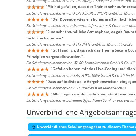
Ein Schulungsteilnehmer von Alte Leipziger Bauspar AG im Monat 5
"
Mir hat gefallen, dass der Trainer sehr aufmer
Ein Schulungsteilnehmer von ALPS ALPINE EUROPE GmbH im Monat
"
Der Dozent erwies ein hohes maß an fachliche
Ein Schulungsteilnehmer von Materna Information & Communicatio
"
Eine sehr freundliche Atmosphäre, es gab Raum f
fachliche Expertise.
"
Ein Schulungsteilnehmer von ASTRUM IT GmbH im Monat 11/2025
"
Gut fand ich, dass sich das Thema Secure Cod
Prinzipien vorgestellt wurden.
"
Ein Schulungsteilnehmer von WAGO Kontakttechnik GmbH & Co. KG
"
Gefallen haben mir das Live-Coding und die vi
Ein Schulungsteilnehmer von SEW-EURODRIVE GmbH & Co KG im Mo
"
Dass auf individuelle Vorgehensweisen eingegan
Ein Schulungsteilnehmer von AOK NordWest im Monat 4/2023
"
Alle Fragen wurden sehr kompetent beantwort
Ein Schulungsteilnehmer bei einem öffentlichen Seminar von www.I
Unverbindliche Angebotsanfrag
Unverbindliches Schulungsangebot zu diesem Thema 