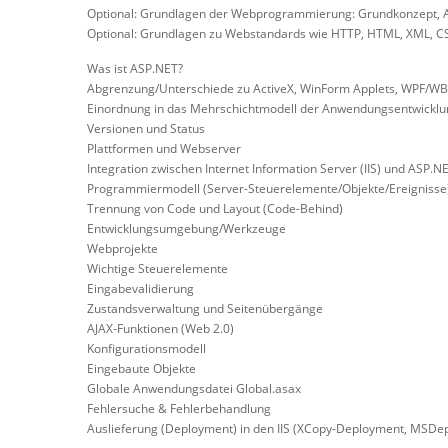
Optional: Grundlagen der Webprogrammierung: Grundkonzept,
Optional: Grundlagen zu Webstandards wie HTTP, HTML, XML, CS
Was ist ASP.NET?
Abgrenzung/Unterschiede zu ActiveX, WinForm Applets, WPF/WBA,
Einordnung in das Mehrschichtmodell der Anwendungsentwicklu
Versionen und Status
Plattformen und Webserver
Integration zwischen Internet Information Server (IIS) und ASP.N
Programmiermodell (Server-Steuerelemente/Objekte/Ereignisse
Trennung von Code und Layout (Code-Behind)
Entwicklungsumgebung/Werkzeuge
Webprojekte
Wichtige Steuerelemente
Eingabevalidierung
Zustandsverwaltung und Seitenübergänge
AJAX-Funktionen (Web 2.0)
Konfigurationsmodell
Eingebaute Objekte
Globale Anwendungsdatei Global.asax
Fehlersuche & Fehlerbehandlung
Auslieferung (Deployment) in den IIS (XCopy-Deployment, MSDep