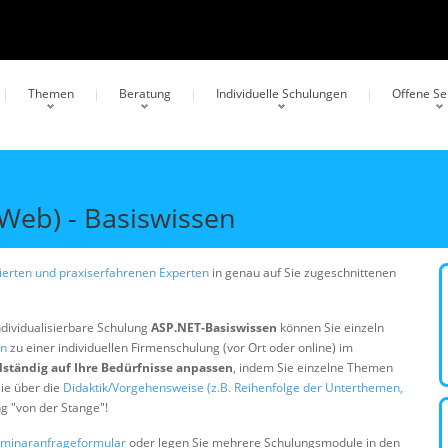
Themen
Beratung
Individuelle Schulungen
Offene S
eb) - Basiswissen
erten und praxiserfahrenen Experten
in genau auf Sie zugeschnittenen
ndividualisierbare Schulung
ASP.NET-Basiswissen
können Sie einzeln
en
zu einer individuellen Firmenschulung (vor Ort oder online) im
lständig auf Ihre Bedürfnisse anpassen
, indem Sie einzelne Themen
ie über die
Didaktik/Vorgehensweise (z.B. Reihenfolge der Unterthemen,
ng "von der Stange"!
minaranfrageformular
oder legen Sie mehrere Schulungsmodule in den