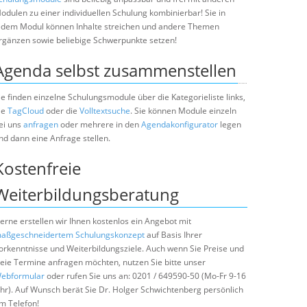
odulen zu einer individuellen Schulung kombinierbar! Sie in
edem Modul können Inhalte streichen und andere Themen
rgänzen sowie beliebige Schwerpunkte setzen!
Agenda selbst zusammenstellen
ie finden einzelne Schulungsmodule über die Kategorieliste links,
ie
TagCloud
oder die
Volltextsuche
. Sie können Module einzeln
ei uns
anfragen
oder mehrere in den
Agendakonfigurator
legen
nd dann eine Anfrage stellen.
Kostenfreie
Weiterbildungsberatung
erne erstellen wir Ihnen kostenlos ein Angebot mit
aßgeschneidertem Schulungskonzept
auf Basis Ihrer
orkenntnisse und Weiterbildungsziele. Auch wenn Sie Preise und
reie Termine anfragen möchten, nutzen Sie bitte unser
ebformular
oder rufen Sie uns an: 0201 / 649590-50 (Mo-Fr 9-16
hr). Auf Wunsch berät Sie Dr. Holger Schwichtenberg persönlich
m Telefon!