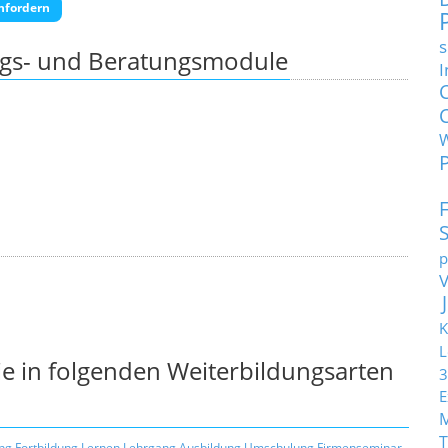
nfordern
s
ngs- und Beratungsmodule
I
p
K
L
e in folgenden Weiterbildungsarten
3
E
T
ng
Fortbildung
Lernen
Lehrgang
Ausbildung
Umschulung
Firmenseminar