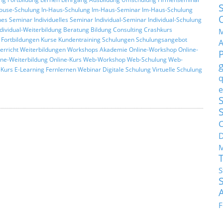
ouse-Schulung
In-Haus-Schulung
Im-Haus-Seminar
Im-Haus-Schulung
hes Seminar
Individuelles Seminar
Individual-Seminar
Individual-Schulung
ndividual-Weiterbildung
Beratung
Bildung
Consulting
Crashkurs
M
Fortbildungen
Kurse
Kundentraining
Schulungen
Schulungsangebot
erricht
Weiterbildungen
Workshops
Akademie
Online-Workshop
Online-
ine-Weiterbildung
Online-Kurs
Web-Workshop
Web-Schulung
Web-
Kurs
E-Learning
Fernlernen
Webinar
Digitale Schulung
Virtuelle Schulung
q
e
S
C
M
S
F