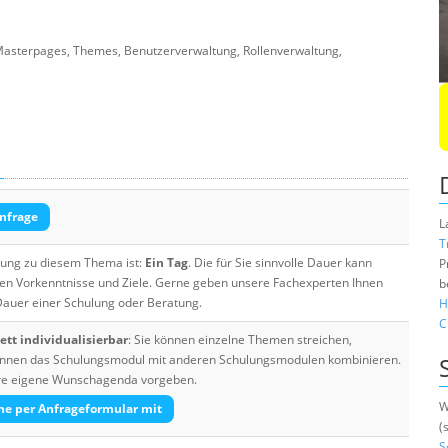
. Masterpages, Themes, Benutzerverwaltung, Rollenverwaltung,
n
nfrage
L
T
ulung zu diesem Thema ist:
Ein Tag
. Die für Sie sinnvolle Dauer kann
P
ten Vorkenntnisse und Ziele. Gerne geben unsere Fachexperten Ihnen
b
 Dauer einer Schulung oder Beratung.
H
C
tt individualisierbar
: Sie können einzelne Themen streichen,
 können das Schulungsmodul mit anderen Schulungsmodulen kombinieren.
Ihre eigene Wunschagenda vorgeben.
W
he per Anfrageformular mit
(
S