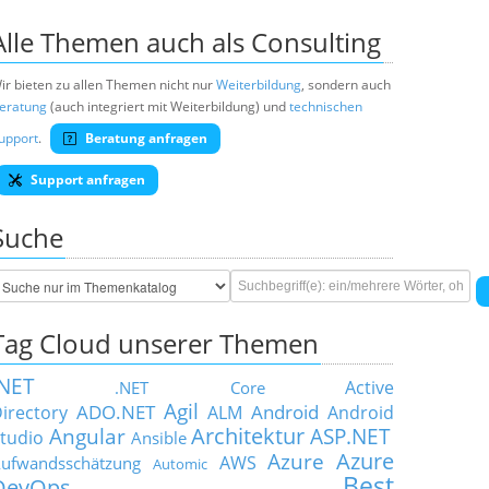
Alle Themen auch als Consulting
ir bieten zu allen Themen nicht nur
Weiterbildung
, sondern auch
eratung
(auch integriert mit Weiterbildung) und
technischen
upport
.
Beratung anfragen
Support anfragen
Suche
Tag Cloud unserer Themen
.NET
Active
.NET Core
Agil
ADO.NET
Android
irectory
ALM
Android
Architektur
Angular
ASP.NET
tudio
Ansible
Azure
Azure
AWS
ufwandsschätzung
Automic
Best
DevOps