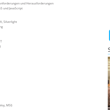
 Anforderungen und Herausforderungen
S und JavaScript
 Silverlight
ng
ET
)
loy, MSI)