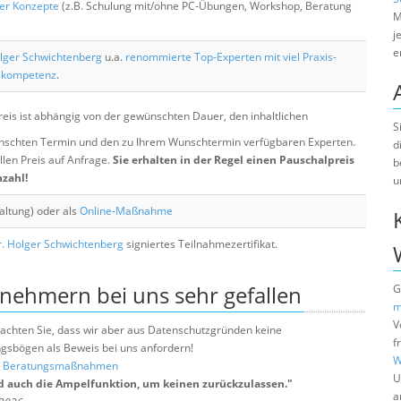
her Konzepte
(z.B. Schulung mit/ohne PC-Übungen, Workshop, Beratung
M
j
e
lger Schwichtenberg
u.a.
renommierte Top-Experten mit viel Praxis-
skompetenz
.
eis ist abhängig von der gewünschten Dauer, den inhaltlichen
S
chten Termin und den zu Ihrem Wunschtermin verfügbaren Experten.
d
llen Preis auf Anfrage.
Sie erhalten in der Regel einen Pauschalpreis
b
nzahl!
u
altung) oder als
Online-Maßnahme
. Holger Schwichtenberg
signiertes Teilnahmezertifikat.
lnehmern bei uns sehr gefallen
G
m
V
e beachten Sie, dass wir aber aus Datenschutzgründen keine
f
sbögen als Beweis bei uns anfordern!
W
nd Beratungsmaßnahmen
U
d auch die Ampelfunktion, um keinen zurückzulassen.
"
a