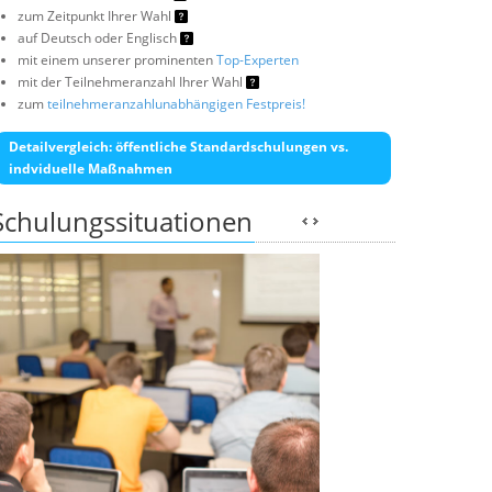
zum Zeitpunkt Ihrer Wahl
auf Deutsch oder Englisch
mit einem unserer prominenten
Top-Experten
mit der Teilnehmeranzahl Ihrer Wahl
zum
teilnehmeranzahlunabhängigen Festpreis!
Detailvergleich: öffentliche Standardschulungen vs.
indviduelle Maßnahmen
Schulungssituationen