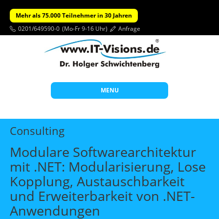
Mehr als 75.000 Teilnehmer in 30 Jahren
0201/649590-0
(Mo-Fr 9-16 Uhr)
Anfrage
MENU
Start
Consulting
Themen
Modulare Softwarearchitektur
Beratung
mit .NET: Modularisierung, Lose
Individuelle Schulungen
Kopplung, Austauschbarkeit
Offene Seminare
und Erweiterbarkeit von .NET-
Anwendungen
Wissen