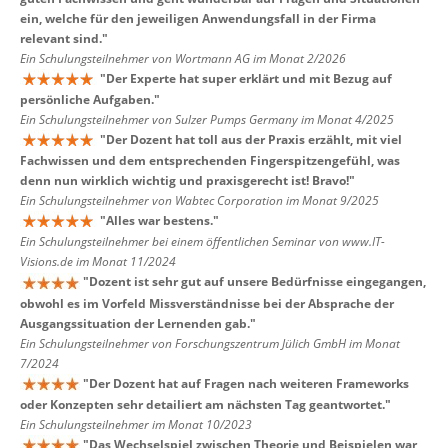
ein, welche für den jeweiligen Anwendungsfall in der Firma
relevant sind.
"
Ein Schulungsteilnehmer von Wortmann AG im Monat 2/2026
"
Der Experte hat super erklärt und mit Bezug auf
persönliche Aufgaben.
"
Ein Schulungsteilnehmer von Sulzer Pumps Germany im Monat 4/2025
"
Der Dozent hat toll aus der Praxis erzählt, mit viel
Fachwissen und dem entsprechenden Fingerspitzengefühl, was
denn nun wirklich wichtig und praxisgerecht ist! Bravo!
"
Ein Schulungsteilnehmer von Wabtec Corporation im Monat 9/2025
"
Alles war bestens.
"
Ein Schulungsteilnehmer bei einem öffentlichen Seminar von www.IT-
Visions.de im Monat 11/2024
"
Dozent ist sehr gut auf unsere Bedürfnisse eingegangen,
obwohl es im Vorfeld Missverständnisse bei der Absprache der
Ausgangssituation der Lernenden gab.
"
Ein Schulungsteilnehmer von Forschungszentrum Jülich GmbH im Monat
7/2024
"
Der Dozent hat auf Fragen nach weiteren Frameworks
oder Konzepten sehr detailiert am nächsten Tag geantwortet.
"
Ein Schulungsteilnehmer im Monat 10/2023
"
Das Wechselspiel zwischen Theorie und Beispielen war