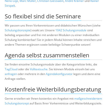
Neno Loje
,
Marc Müller
,
Christian Giesswein
,
André Krämer
und
Rainer
Stropek
.
So flexibel sind die Seminare
Wir passen uns Ihren Vorkenntnissen und didaktischen Wünschen (siehe
Schulungskonzepte
) exakt an: Unsere
1042 Schulungsmodule
sind
beliebig anpassbar und frei mit anderen Modulen zu einer individuellen
Schulung kombinierbar! Sie in jedem Modul können Inhalte streichen und
andere Themen ergänzen sowie beliebige Schwerpunkte setzen!
Agenda selbst zusammenstellen
Sie finden einzelne Schulungsmodule über die Kategorieliste links, die
TagCloud
oder die
Volltextsuche
. Sie können Module einzeln bei uns
anfragen
oder mehrere in den
Agendakonfigurator
legen und dann eine
Anfrage stellen.
Kostenfreie Weiterbildungsberatung
Gerne erstellen wir Ihnen kostenlos ein Angebot mit
maßgeschneidertem
Schulungskonzept
auf Basis Ihrer Vorkenntnisse und Weiterbildungsziele.