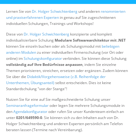
Über uns
Lernen Sie von
Dr. Holger Schwichtenberg
und anderen
renommierten
Suche
und praxiserfahrenen Experten
in genau auf Sie zugeschnittenen
individuellen Schulungen, Trainings und Workshops!
Diese von
Dr. Holger Schwichtenberg
konzipierte und komplett
individualisierbare Schulung
Modulare Softwarearchitektur mit .NET
können Sie einzeln buchen oder als Schulungsmodul mit
beliebigen
anderen Modulen
zu einer individuellen Firmenschulung (vor Ort oder
online) im
Schulungskonfigurator
verbinden. Sie können diese Schulung
vollständig auf Ihre Bedürfnisse anpassen
, indem Sie einzelne
Themen priorisieren, streichen, ersetzen oder ergänzen. Zudem können
Sie über die
Didaktik/Vorgehensweise (z.B. Reihenfolge der
Unterthemen, Übungsanteil)
selbst entscheiden. Dies ist keine
Standardschulung "von der Stange"!
Nutzen Sie für eine auf Sie maßgeschneiderte Schulung unser
Seminaranfrageformular
oder legen Sie mehrere Schulungsmodule in
den
Agendakonfigurator
oder rufen Sie unser Kundenteam einfach an
unter
0201/649590-0
. Sie können sich zu den Inhalten auch von Dr.
Holger Schwichtenberg und anderen Experten persönlich am Telefon
beraten lassen (Termine nach Vereinbarung).