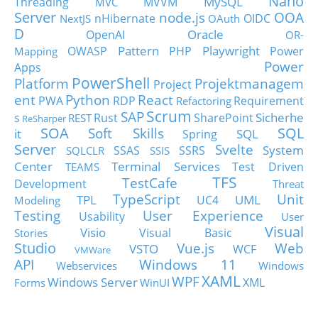
Nano
MySQL
Threading
MVVM
MVC
Server
node.js
OOA
nHibernate
OIDC
NextJS
OAuth
D
Oracle
OpenAI
OR-
Pattern
Playwright
OWASP
PHP
Power
Mapping
Power
Apps
PowerShell
Platform
Projektmanagem
Project
ent
Python
React
PWA
RDP
Requirement
Refactoring
Scrum
SAP
Sicherhe
s
Rust
SharePoint
REST
ReSharper
SOA
SQL
Soft Skills
it
SQL
Spring
Server
Svelte
System
SSAS
SSRS
SQLCLR
SSIS
Center
Terminal Services
Test Driven
TEAMS
TFS
TestCafe
Development
Threat
TypeScript
Unit
TPL
UML
UC4
Modeling
Testing
User Experience
Usability
User
Visual
Visio
Visual Basic
Stories
Studio
Vue.js
Web
VSTO
WCF
VMWare
API
Windows 11
Webservices
Windows
XAML
WPF
Windows Server
XML
Forms
WinUI