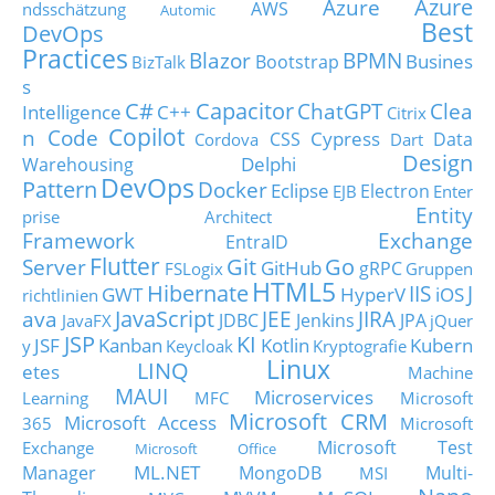
Azure
Azure
AWS
ndsschätzung
Automic
Best
DevOps
Practices
Blazor
BPMN
Busines
Bootstrap
BizTalk
s
C#
Capacitor
ChatGPT
Clea
Intelligence
C++
Citrix
Copilot
n Code
Cypress
CSS
Data
Cordova
Dart
Design
Delphi
Warehousing
DevOps
Pattern
Docker
Eclipse
Electron
EJB
Enter
Entity
prise Architect
Framework
Exchange
EntraID
Flutter
Git
Go
Server
GitHub
gRPC
FSLogix
Gruppen
HTML5
Hibernate
IIS
J
GWT
HyperV
iOS
richtlinien
JavaScript
ava
JEE
JIRA
JDBC
Jenkins
JPA
JavaFX
jQuer
JSP
KI
JSF
Kanban
Kotlin
Kubern
y
Keycloak
Kryptografie
Linux
LINQ
etes
Machine
MAUI
Microservices
Learning
MFC
Microsoft
Microsoft CRM
Microsoft Access
365
Microsoft
Microsoft Test
Exchange
Microsoft Office
ML.NET
Manager
MongoDB
Multi-
MSI