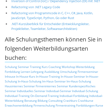
Inversion of Control (IoC) / Dependency Injection (DI) mit .NET
Refactoring von .NET Legacy Code
Refactoring von Programmcode in C, C++, C#, Java, Kotlin,
JavaScript, TypeScript, Python, Go oder Rust
.NET-Kurzüberblick für Entscheider (Entwicklungsleiter,
Projektleiter, Teamleiter, Softwarearchitekten)
Alle Schulungsthemen können Sie in
folgenden Weiterbildungsarten
buchen:
Schulung
Seminar
Training
Kurs
Coaching
Workshop
Weiterbildung
Fortbildung
Lernen
Lehrgang
Ausbildung
Umschulung
Firmenseminar
Inhouse
In-House-Kurs
In-House-Training
In-House-Seminar
In-House-
Schulung
In-Haus-Schulung
Im-Haus-Seminar
Im-Haus-Schulung
Hausinternes Seminar
Firmeninternes Seminar
Kundenspezifisches
Seminar
Individuelles Seminar
Individual-Seminar
Individual-Schulung
Individual-Training
On-Demand-Training
Individual-Fortbildung
Individual-
Weiterbildung
Beratung
Bildung
Consulting
Crashkurs
Crashkurse
Erwachsenenbildung
Firmenschulung
Firmentraining
Fortbildungen
Kurse