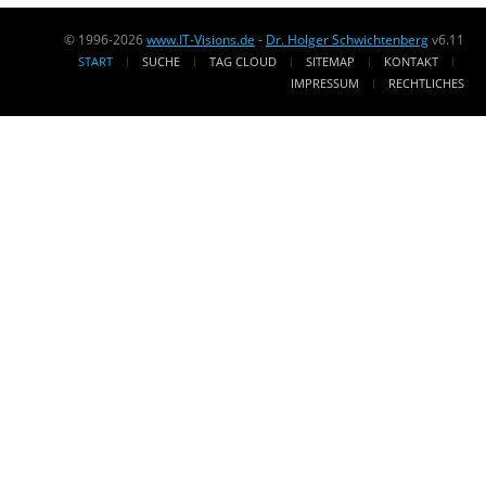
© 1996-2026
www.IT-Visions.de
-
Dr. Holger Schwichtenberg
v6.11
START
SUCHE
TAG CLOUD
SITEMAP
KONTAKT
IMPRESSUM
RECHTLICHES