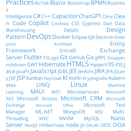
Practices
Blazor
BPMN
Busines
Bootstrap
BizTalk
s
C#
Capacitor
ChatGPT
Clea
Intelligence
C++
Citrix
Copilot
n Code
Cypress
CSS
Data
Cordova
Dart
Design
Delphi
Warehousing
DevOps
Pattern
Docker
Eclipse
Electron
EJB
Enter
Entity
prise Architect
Framework
Exchange
EntraID
Flutter
Git
Go
Server
GitHub
gRPC
FSLogix
Gruppen
HTML5
Hibernate
IIS
J
GWT
HyperV
iOS
richtlinien
JavaScript
ava
JEE
JIRA
JDBC
Jenkins
JPA
JavaFX
jQuer
JSP
KI
JSF
Kanban
Kotlin
Kubern
y
Keycloak
Kryptografie
Linux
LINQ
etes
Machine
MAUI
Microservices
Learning
MFC
Microsoft
Microsoft CRM
Microsoft Access
365
Microsoft
Microsoft Test
Exchange
Microsoft Office
ML.NET
Manager
MongoDB
Multi-
MSI
Nano
MySQL
Threading
MVVM
MVC
Server
node.js
OOA
nHibernate
OIDC
NextJS
OAuth