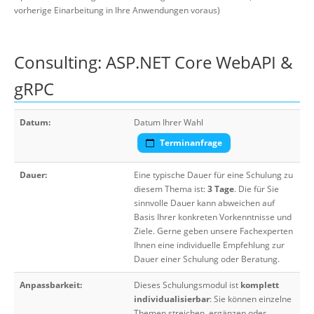
vorherige Einarbeitung in Ihre Anwendungen voraus)
Consulting: ASP.NET Core WebAPI &
gRPC
Datum:
Datum Ihrer Wahl
Terminanfrage
Dauer:
Eine typische Dauer für eine Schulung zu
diesem Thema ist:
3 Tage
. Die für Sie
sinnvolle Dauer kann abweichen auf
Basis Ihrer konkreten Vorkenntnisse und
Ziele. Gerne geben unsere Fachexperten
Ihnen eine individuelle Empfehlung zur
Dauer einer Schulung oder Beratung.
Anpassbarkeit:
Dieses Schulungsmodul ist
komplett
individualisierbar
: Sie können einzelne
Themen streichen, ergänzen oder