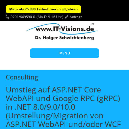
Mehr als 75.000 Teilnehmer in 30 Jahren
0201/649590-0
(Mo-Fr 9-16 Uhr)
Anfrage
MENU
Start
Consulting
Themen
Umstieg auf ASP.NET Core
Beratung
WebAPI und Google RPC (gRPC)
Individuelle Schulungen
in .NET 8.0/9.0/10.0
Offene Seminare
(Umstellung/Migration von
ASP.NET WebAPI und/oder WCF
Wissen