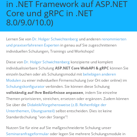
in .NET Framework auf ASP.NET
Über uns
Core und gRPC in .NET
Suche
8.0/9.0/10.0)
Lernen Sie von
Dr. Holger Schwichtenberg
und anderen
renommierten
und praxiserfahrenen Experten
in genau auf Sie zugeschnittenen
individuellen Schulungen, Trainings und Workshops!
Diese von
Dr. Holger Schwichtenberg
konzipierte und komplett
individualisierbare Schulung
ASP.NET Core WebAPI & gRPC
können Sie
einzeln buchen oder als Schulungsmodul mit
beliebigen anderen
Modulen
zu einer individuellen Firmenschulung (vor Ort oder online) im
Schulungskonfigurator
verbinden. Sie können diese Schulung
vollständig auf Ihre Bedürfnisse anpassen
, indem Sie einzelne
Themen priorisieren, streichen, ersetzen oder ergänzen. Zudem können
Sie über die
Didaktik/Vorgehensweise (z.B. Reihenfolge der
Unterthemen, Übungsanteil)
selbst entscheiden. Dies ist keine
Standardschulung "von der Stange"!
Nutzen Sie für eine auf Sie maßgeschneiderte Schulung unser
Seminaranfrageformular
oder legen Sie mehrere Schulungsmodule in