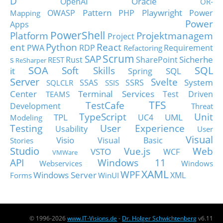
D
Oracle
OpenAI
OR-
Pattern
Playwright
OWASP
PHP
Power
Mapping
Power
Apps
PowerShell
Platform
Projektmanagem
Project
ent
Python
React
PWA
RDP
Requirement
Refactoring
Scrum
SAP
Sicherhe
s
Rust
SharePoint
REST
ReSharper
SOA
SQL
Soft Skills
it
SQL
Spring
Server
Svelte
System
SSAS
SSRS
SQLCLR
SSIS
Center
Terminal Services
Test Driven
TEAMS
TFS
TestCafe
Development
Threat
TypeScript
Unit
TPL
UML
UC4
Modeling
Testing
User Experience
Usability
User
Visual
Visio
Visual Basic
Stories
Studio
Vue.js
Web
VSTO
WCF
VMWare
API
Windows 11
Webservices
Windows
XAML
WPF
Windows Server
XML
Forms
WinUI
© 1996-2026
www.IT-Visions.de
-
Dr. Holger Schwichtenberg
v6.11