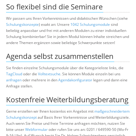
So flexibel sind die Seminare
Wir passen uns Ihren Vorkenntnissen und didaktischen Wünschen (siehe
Schulungskonzepte
) exakt an: Unsere
1042 Schulungsmodule
sind
beliebig anpassbar und frei mit anderen Modulen zu einer individuellen
Schulung kombinierbar! Sie in jedem Modul können Inhalte streichen und
andere Themen ergänzen sowie beliebige Schwerpunkte setzen!
Agenda selbst zusammenstellen
Sie finden einzelne Schulungsmodule über die Kategorieliste links, die
TagCloud
oder die
Volltextsuche
. Sie können Module einzeln bei uns
anfragen
oder mehrere in den
Agendakonfigurator
legen und dann eine
Anfrage stellen.
Kostenfreie Weiterbildungsberatung
Gerne erstellen wir Ihnen kostenlos ein Angebot mit
maßgeschneidertem
Schulungskonzept
auf Basis Ihrer Vorkenntnisse und Weiterbildungsziele.
Auch wenn Sie Preise und freie Termine anfragen möchten, nutzen Sie
bitte unser
Webformular
oder rufen Sie uns an: 0201 / 649590-50 (Mo-Fr
9-16 Uhr). Auf Wunsch berät Sie Dr. Holger Schwichtenberg persönlich