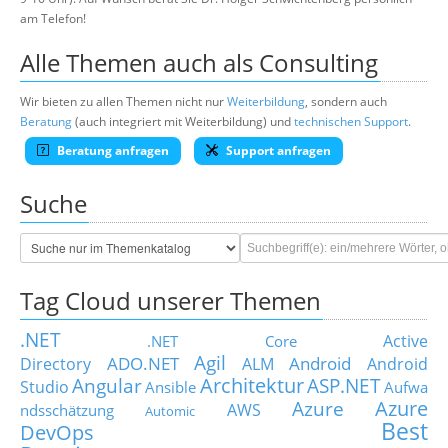
am Telefon!
Alle Themen auch als Consulting
Wir bieten zu allen Themen nicht nur
Weiterbildung
, sondern auch
Beratung
(auch integriert mit Weiterbildung) und
technischen Support
.
Beratung anfragen
Support anfragen
Suche
Tag Cloud unserer Themen
.NET
Active
.NET Core
Agil
ADO.NET
Android
Directory
ALM
Android
Architektur
Angular
ASP.NET
Studio
Ansible
Aufwa
Azure
Azure
AWS
ndsschätzung
Automic
Best
DevOps