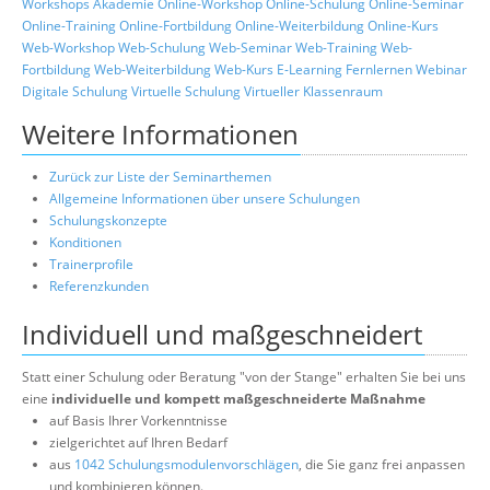
Workshops
Akademie
Online-Workshop
Online-Schulung
Online-Seminar
Online-Training
Online-Fortbildung
Online-Weiterbildung
Online-Kurs
Web-Workshop
Web-Schulung
Web-Seminar
Web-Training
Web-
Fortbildung
Web-Weiterbildung
Web-Kurs
E-Learning
Fernlernen
Webinar
Digitale Schulung
Virtuelle Schulung
Virtueller Klassenraum
Weitere Informationen
Zurück zur Liste der Seminarthemen
Allgemeine Informationen über unsere Schulungen
Schulungskonzepte
Konditionen
Trainerprofile
Referenzkunden
Individuell und maßgeschneidert
Statt einer Schulung oder Beratung "von der Stange" erhalten Sie bei uns
eine
individuelle und kompett maßgeschneiderte Maßnahme
auf Basis Ihrer Vorkenntnisse
zielgerichtet auf Ihren Bedarf
aus
1042 Schulungsmodulenvorschlägen
, die Sie ganz frei anpassen
und kombinieren können.