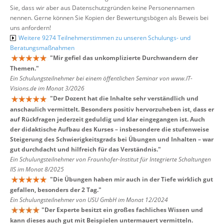
Sie, dass wir aber aus Datenschutzgründen keine Personennamen
nennen. Gerne können Sie Kopien der Bewertungsbögen als Beweis bei
uns anfordern!
Weitere 9274 Teilnehmerstimmen zu unseren Schulungs- und
Beratungsmaßnahmen
"
Mir gefiel das unkomplizierte Durchwandern der
Themen.
"
Ein Schulungsteilnehmer bei einem öffentlichen Seminar von www.IT-
Visions.de im Monat 3/2026
"
Der Dozent hat die Inhalte sehr verständlich und
anschaulich vermittelt. Besonders positiv hervorzuheben ist, dass er
auf Rückfragen jederzeit geduldig und klar eingegangen ist. Auch
der didaktische Aufbau des Kurses – insbesondere die stufenweise
Steigerung des Schwierigkeitsgrads bei Übungen und Inhalten – war
gut durchdacht und hilfreich für das Verständnis.
"
Ein Schulungsteilnehmer von Fraunhofer-Institut für Integrierte Schaltungen
IIS im Monat 8/2025
"
Die Übungen haben mir auch in der Tiefe wirklich gut
gefallen, besonders der 2 Tag.
"
Ein Schulungsteilnehmer von USU GmbH im Monat 12/2024
"
Der Experte besitzt ein großes fachliches Wissen und
kann dieses auch gut mit Beispielen untermauert vermitteln.