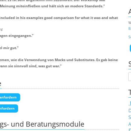
e Meinung miteinfließen und hält sich an modere Standards.
"
d included in his examples good comparison for what it was and what
W
B
24
ragen eingegangen.
"
S
l mir gut.
"
emen, wie die Verwendung von Mocks und Substitutes. Es gab keine
nn sie sinnvoll sind, was gut war.
"
e
anfordern
nfordern
D
S
ngs- und Beratungsmodule
A