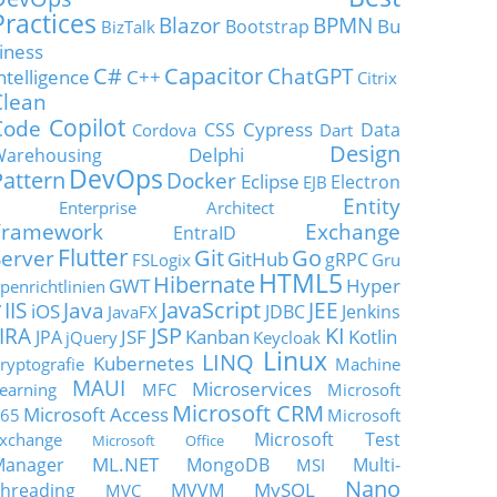
Practices
Blazor
BPMN
Bu
Bootstrap
BizTalk
iness
C#
Capacitor
ChatGPT
ntelligence
C++
Citrix
Clean
Copilot
Code
Cypress
CSS
Data
Cordova
Dart
Design
Delphi
Warehousing
DevOps
Pattern
Docker
Eclipse
Electron
EJB
Entity
Enterprise Architect
Framework
Exchange
EntraID
Flutter
Git
Go
Server
GitHub
gRPC
FSLogix
Gru
HTML5
Hibernate
GWT
Hyper
penrichtlinien
JavaScript
IIS
Java
JEE
V
iOS
JDBC
Jenkins
JavaFX
JSP
KI
JIRA
JSF
Kanban
Kotlin
JPA
jQuery
Keycloak
Linux
LINQ
Kubernetes
ryptografie
Machine
MAUI
Microservices
earning
MFC
Microsoft
Microsoft CRM
Microsoft Access
65
Microsoft
Microsoft Test
xchange
Microsoft Office
ML.NET
Manager
MongoDB
Multi-
MSI
Nano
MySQL
hreading
MVVM
MVC