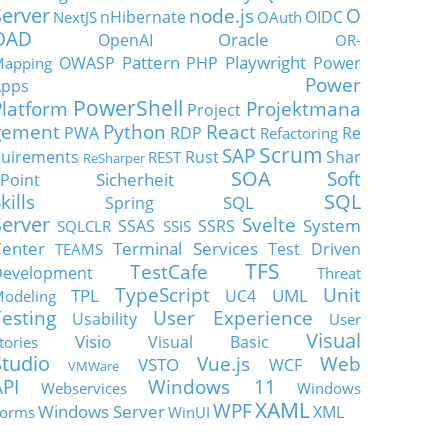
Server
node.js
O
nHibernate
OIDC
NextJS
OAuth
OAD
Oracle
OpenAI
OR-
Pattern
Playwright
OWASP
PHP
Power
apping
Power
Apps
PowerShell
Platform
Projektmana
Project
gement
Python
React
PWA
RDP
Re
Refactoring
Scrum
SAP
uirements
Rust
Shar
REST
ReSharper
SOA
Soft
Sicherheit
Point
SQL
kills
SQL
Spring
Server
Svelte
System
SSAS
SSRS
SQLCLR
SSIS
enter
Terminal Services
Test Driven
TEAMS
TFS
TestCafe
Development
Threat
TypeScript
Unit
TPL
UML
UC4
odeling
Testing
User Experience
Usability
User
Visual
Visio
Visual Basic
tories
Studio
Vue.js
Web
VSTO
WCF
VMWare
API
Windows 11
Webservices
Windows
XAML
WPF
Windows Server
XML
orms
WinUI