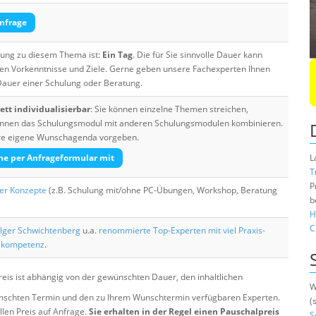
nfrage
ulung zu diesem Thema ist:
Ein Tag
. Die für Sie sinnvolle Dauer kann
ten Vorkenntnisse und Ziele. Gerne geben unsere Fachexperten Ihnen
 Dauer einer Schulung oder Beratung.
tt individualisierbar
: Sie können einzelne Themen streichen,
 können das Schulungsmodul mit anderen Schulungsmodulen kombinieren.
Ihre eigene Wunschagenda vorgeben.
he per Anfrageformular mit
L
T
P
her Konzepte
(z.B. Schulung mit/ohne PC-Übungen, Workshop, Beratung
b
H
C
lger Schwichtenberg
u.a.
renommierte Top-Experten mit viel Praxis-
skompetenz
.
eis ist abhängig von der gewünschten Dauer, den inhaltlichen
W
chten Termin und den zu Ihrem Wunschtermin verfügbaren Experten.
(
llen Preis auf Anfrage.
Sie erhalten in der Regel einen Pauschalpreis
S