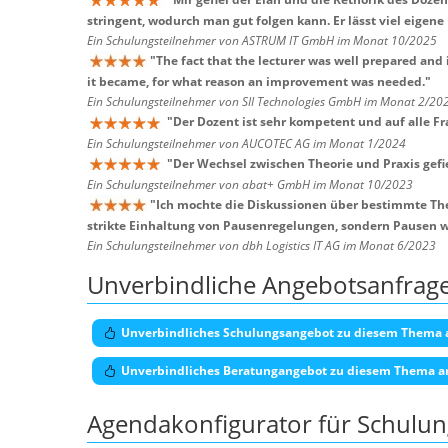
stringent, wodurch man gut folgen kann. Er lässt viel eigen
Ein Schulungsteilnehmer von ASTRUM IT GmbH im Monat 10/2025
"
The fact that the lecturer was well prepared an
it became, for what reason an improvement was needed.
"
Ein Schulungsteilnehmer von SII Technologies GmbH im Monat 2/20
"
Der Dozent ist sehr kompetent und auf alle F
Ein Schulungsteilnehmer von AUCOTEC AG im Monat 1/2024
"
Der Wechsel zwischen Theorie und Praxis gefie
Ein Schulungsteilnehmer von abat+ GmbH im Monat 10/2023
"
Ich mochte die Diskussionen über bestimmte Th
strikte Einhaltung von Pausenregelungen, sondern Pausen wa
Ein Schulungsteilnehmer von dbh Logistics IT AG im Monat 6/2023
Unverbindliche Angebotsanfrag
Unverbindliches Schulungsangebot zu diesem Thema 
Unverbindliches Beratungangebot zu diesem Thema a
Agendakonfigurator für Schulu