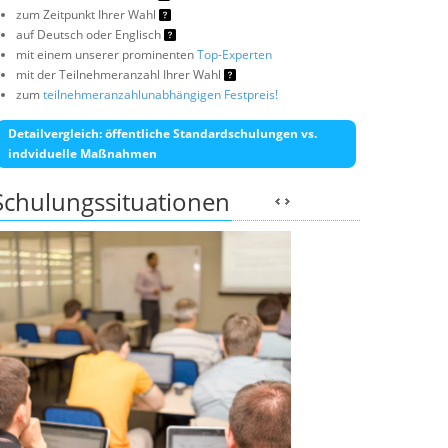
zum Zeitpunkt Ihrer Wahl
auf Deutsch oder Englisch
mit einem unserer prominenten
Top-Experten
mit der Teilnehmeranzahl Ihrer Wahl
zum
teilnehmeranzahlunabhängigen Festpreis!
Detailvergleich: öffentliche Standardschulungen vs.
indviduelle Maßnahmen
Schulungssituationen