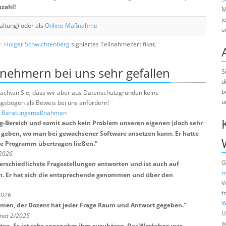
nzahl!
M
j
altung) oder als
Online-Maßnahme
e
. Holger Schwichtenberg
signiertes Teilnahmezertifikat.
lnehmern bei uns sehr gefallen
S
d
b
e beachten Sie, dass wir aber aus Datenschutzgründen keine
u
sbögen als Beweis bei uns anfordern!
nd Beratungsmaßnahmen
ng-Bereich und somit auch kein Problem unseren eigenen (doch sehr
 geben, wo man bei gewachsener Software ansetzen kann. Er hatte
gene Programm übertragen ließen.
"
/2026
G
erschiedlichste Fragestellungen antworten und ist auch auf
m
n. Er hat sich die entsprechende genommen und über den
V
f
2026
W
en, der Dozent hat jeder Frage Raum und Antwort gegeben.
"
U
onat 2/2025
a
enten. Es ist sehr angenehm ihm zuzuhören. Der Workshop war