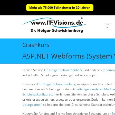
Mehr als 75.000 Teilnehmer in 30 Jahren
Start
Crashkurs
ASP.NET Webforms (System.
Lernen Sie von
Dr. Holger Schwichtenberg
und anderen
renommi
individuellen Schulungen, Trainings und Workshops!
Diese von
Dr. Holger Schwichtenberg
konzipierte und komplett i
buchen oder als Schulungsmodul mit
beliebigen anderen Modul
Schulungskonfigurator
verbinden. Sie können diese Schulung
vol
priorisieren, streichen, ersetzen oder ergänzen. Zudem können S
Übungsanteil)
selbst entscheiden. Dies ist keine Standardschulu
Nutzen Sie für eine auf Sie maßgeschneiderte Schulung unser
Se