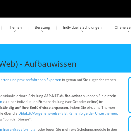
Themen
Beratung
Individuelle Schulungen
Offene S
Web) - Aufbauwissen
erten und praxiserfahrenen Experten
in genau auf Sie zugeschnittenen
ndividualisierbare Schulung
ASP.NET-Aufbauwissen
können Sie einzeln
en
zu einer individuellen Firmenschulung (vor Ort oder online) im
lständig auf Ihre Bedürfnisse anpassen
, indem Sie einzelne Themen
ie über die
Didaktik/Vorgehensweise (z.B. Reihenfolge der Unterthemen,
ng "von der Stange"!
minaranfrageformular
oder legen Sie mehrere Schulungsmodule in den