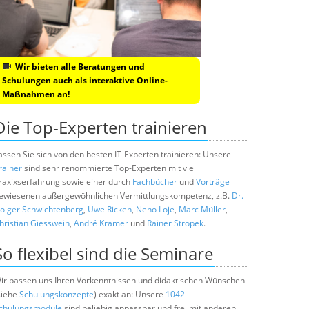
Wir bieten alle Beratungen und
Schulungen auch als interaktive Online-
Maßnahmen an!
Die Top-Experten trainieren
assen Sie sich von den besten IT-Experten trainieren: Unsere
rainer
sind sehr renommierte Top-Experten mit viel
raxixserfahrung sowie einer durch
Fachbücher
und
Vorträge
ewiesenen außergewöhnlichen Vermittlungskompetenz, z.B.
Dr.
olger Schwichtenberg
,
Uwe Ricken
,
Neno Loje
,
Marc Müller
,
hristian Giesswein
,
André Krämer
und
Rainer Stropek
.
So flexibel sind die Seminare
ir passen uns Ihren Vorkenntnissen und didaktischen Wünschen
siehe
Schulungskonzepte
) exakt an: Unsere
1042
chulungsmodule
sind beliebig anpassbar und frei mit anderen