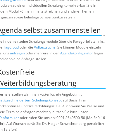
odulen zu einer individuellen Schulung kombinierbar! Sie in
edem Modul können Inhalte streichen und andere Themen
rgänzen sowie beliebige Schwerpunkte setzen!
Agenda selbst zusammenstellen
ie finden einzelne Schulungsmodule über die Kategorieliste links,
ie
TagCloud
oder die
Volltextsuche
. Sie können Module einzeln
ei uns
anfragen
oder mehrere in den
Agendakonfigurator
legen
nd dann eine Anfrage stellen.
Kostenfreie
Weiterbildungsberatung
erne erstellen wir Ihnen kostenlos ein Angebot mit
aßgeschneidertem Schulungskonzept
auf Basis Ihrer
orkenntnisse und Weiterbildungsziele. Auch wenn Sie Preise und
reie Termine anfragen möchten, nutzen Sie bitte unser
ebformular
oder rufen Sie uns an: 0201 / 649590-50 (Mo-Fr 9-16
hr). Auf Wunsch berät Sie Dr. Holger Schwichtenberg persönlich
m Telefon!