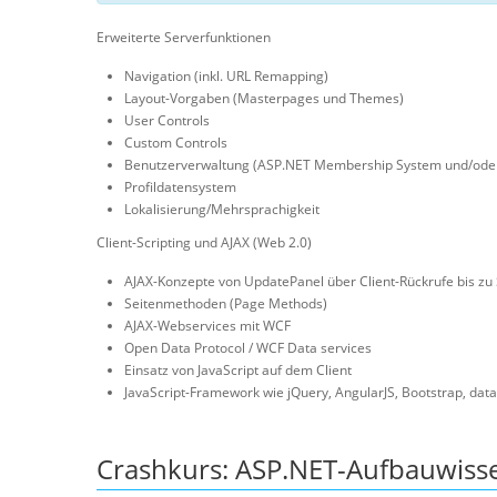
Erweiterte Serverfunktionen
Navigation (inkl. URL Remapping)
Layout-Vorgaben (Masterpages und Themes)
User Controls
Custom Controls
Benutzerverwaltung (ASP.NET Membership System und/oder 
Profildatensystem
Lokalisierung/Mehrsprachigkeit
Client-Scripting und AJAX (Web 2.0)
AJAX-Konzepte von UpdatePanel über Client-Rückrufe bis zu 
Seitenmethoden (Page Methods)
AJAX-Webservices mit WCF
Open Data Protocol / WCF Data services
Einsatz von JavaScript auf dem Client
JavaScript-Framework wie jQuery, AngularJS, Bootstrap, data.j
Crashkurs: ASP.NET-Aufbauwiss