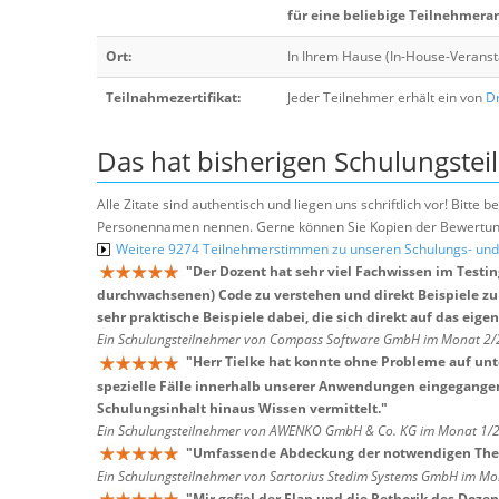
für eine beliebige Teilnehmera
Ort:
In Ihrem Hause (In-House-Veranst
Teilnahmezertifikat:
Jeder Teilnehmer erhält ein von
Dr
Das hat bisherigen Schulungstei
Alle Zitate sind authentisch und liegen uns schriftlich vor! Bitt
Personennamen nennen. Gerne können Sie Kopien der Bewertung
Weitere 9274 Teilnehmerstimmen zu unseren Schulungs- u
"
Der Dozent hat sehr viel Fachwissen im Testi
durchwachsenen) Code zu verstehen und direkt Beispiele zu
sehr praktische Beispiele dabei, die sich direkt auf das ei
Ein Schulungsteilnehmer von Compass Software GmbH im Monat 2
"
Herr Tielke hat konnte ohne Probleme auf unt
spezielle Fälle innerhalb unserer Anwendungen eingegange
Schulungsinhalt hinaus Wissen vermittelt.
"
Ein Schulungsteilnehmer von AWENKO GmbH & Co. KG im Monat 1/
"
Umfassende Abdeckung der notwendigen Them
Ein Schulungsteilnehmer von Sartorius Stedim Systems GmbH im M
"
Mir gefiel der Elan und die Rethorik des Doz