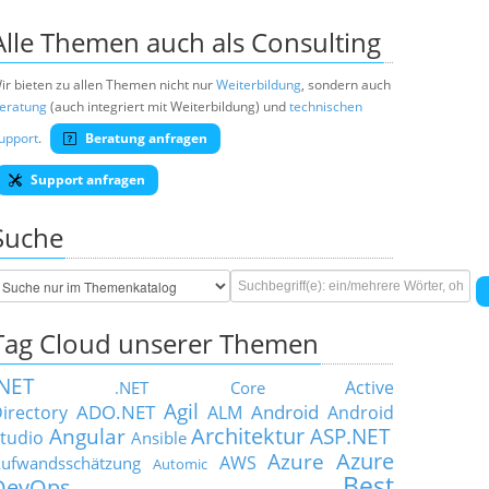
Alle Themen auch als Consulting
ir bieten zu allen Themen nicht nur
Weiterbildung
, sondern auch
eratung
(auch integriert mit Weiterbildung) und
technischen
upport
.
Beratung anfragen
Support anfragen
Suche
Tag Cloud unserer Themen
.NET
Active
.NET Core
Agil
ADO.NET
Android
irectory
ALM
Android
Architektur
Angular
ASP.NET
tudio
Ansible
Azure
Azure
AWS
ufwandsschätzung
Automic
Best
DevOps