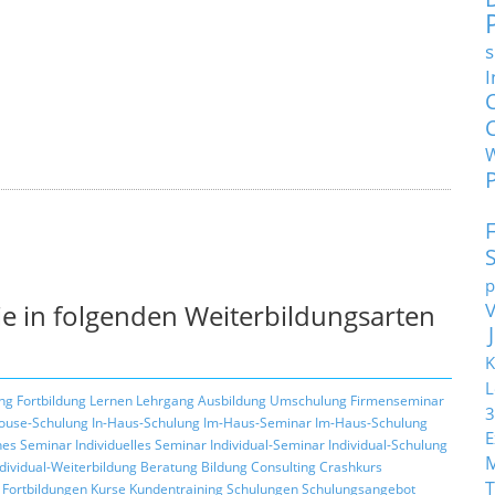
s
I
p
e in folgenden Weiterbildungsarten
K
L
ng
Fortbildung
Lernen
Lehrgang
Ausbildung
Umschulung
Firmenseminar
3
ouse-Schulung
In-Haus-Schulung
Im-Haus-Seminar
Im-Haus-Schulung
E
hes Seminar
Individuelles Seminar
Individual-Seminar
Individual-Schulung
ndividual-Weiterbildung
Beratung
Bildung
Consulting
Crashkurs
T
Fortbildungen
Kurse
Kundentraining
Schulungen
Schulungsangebot