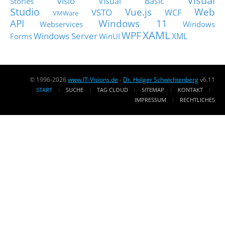
Visual
Visio
Visual Basic
Stories
Studio
Vue.js
Web
VSTO
WCF
VMWare
API
Windows 11
Webservices
Windows
XAML
WPF
Windows Server
XML
Forms
WinUI
© 1996-2026
www.IT-Visions.de
-
Dr. Holger Schwichtenberg
v6.11
START
SUCHE
TAG CLOUD
SITEMAP
KONTAKT
IMPRESSUM
RECHTLICHES