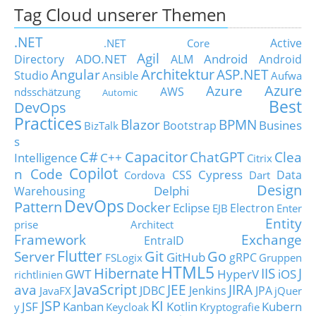
Tag Cloud unserer Themen
.NET
Active
.NET Core
Agil
ADO.NET
Android
Directory
ALM
Android
Architektur
Angular
ASP.NET
Studio
Ansible
Aufwa
Azure
Azure
AWS
ndsschätzung
Automic
Best
DevOps
Practices
Blazor
BPMN
Busines
Bootstrap
BizTalk
s
C#
Capacitor
ChatGPT
Clea
Intelligence
C++
Citrix
Copilot
n Code
Cypress
CSS
Data
Cordova
Dart
Design
Delphi
Warehousing
DevOps
Pattern
Docker
Eclipse
Electron
EJB
Enter
Entity
prise Architect
Framework
Exchange
EntraID
Flutter
Git
Go
Server
GitHub
gRPC
FSLogix
Gruppen
HTML5
Hibernate
IIS
J
GWT
HyperV
iOS
richtlinien
JavaScript
ava
JEE
JIRA
JDBC
Jenkins
JPA
JavaFX
jQuer
JSP
KI
JSF
Kanban
Kotlin
Kubern
y
Keycloak
Kryptografie