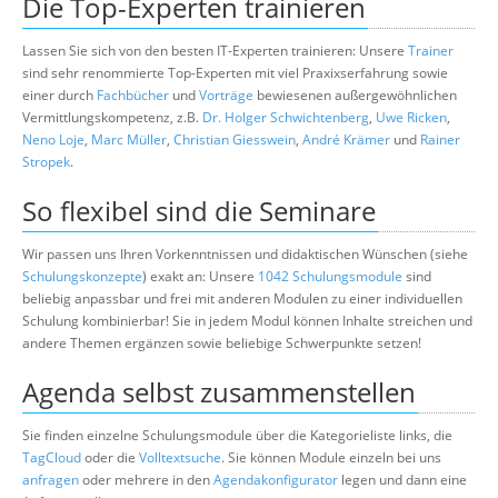
Die Top-Experten trainieren
Lassen Sie sich von den besten IT-Experten trainieren: Unsere
Trainer
sind sehr renommierte Top-Experten mit viel Praxixserfahrung sowie
einer durch
Fachbücher
und
Vorträge
bewiesenen außergewöhnlichen
Vermittlungskompetenz, z.B.
Dr. Holger Schwichtenberg
,
Uwe Ricken
,
Neno Loje
,
Marc Müller
,
Christian Giesswein
,
André Krämer
und
Rainer
Stropek
.
So flexibel sind die Seminare
Wir passen uns Ihren Vorkenntnissen und didaktischen Wünschen (siehe
Schulungskonzepte
) exakt an: Unsere
1042 Schulungsmodule
sind
beliebig anpassbar und frei mit anderen Modulen zu einer individuellen
Schulung kombinierbar! Sie in jedem Modul können Inhalte streichen und
andere Themen ergänzen sowie beliebige Schwerpunkte setzen!
Agenda selbst zusammenstellen
Sie finden einzelne Schulungsmodule über die Kategorieliste links, die
TagCloud
oder die
Volltextsuche
. Sie können Module einzeln bei uns
anfragen
oder mehrere in den
Agendakonfigurator
legen und dann eine