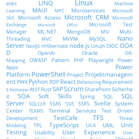
Linux
LINQ
etes
Machine
MAUI
Microservices
Learning
MFC
Microsoft
Microsoft CRM
Microsoft Access
365
Microsoft
Microsoft Test
Exchange
Microsoft Office
ML.NET
Manager
MongoDB
Multi-
MSI
Nano
MySQL
Threading
MVVM
MVC
Server
node.js
OOA
nHibernate
OIDC
NextJS
OAuth
D
Oracle
OpenAI
OR-
Pattern
Playwright
OWASP
PHP
Power
Mapping
Power
Apps
PowerShell
Platform
Projektmanagem
Project
ent
Python
React
PWA
RDP
Requirement
Refactoring
Scrum
SAP
Sicherhe
s
Rust
SharePoint
REST
ReSharper
SOA
SQL
Soft Skills
it
SQL
Spring
Server
Svelte
System
SSAS
SSRS
SQLCLR
SSIS
Center
Terminal Services
Test Driven
TEAMS
TFS
TestCafe
Development
Threat
TypeScript
Unit
TPL
UML
UC4
Modeling
Testing
User Experience
Usability
User