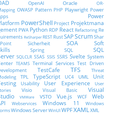
OAD
Oracle
OpenAI
OR-
Pattern
Playwright
OWASP
PHP
Power
apping
Power
Apps
PowerShell
Platform
Projektmana
Project
gement
Python
React
PWA
RDP
Re
Refactoring
Scrum
SAP
uirements
Rust
Shar
REST
ReSharper
SOA
Soft
Sicherheit
Point
SQL
kills
SQL
Spring
Server
Svelte
System
SSAS
SSRS
SQLCLR
SSIS
enter
Terminal Services
Test Driven
TEAMS
TFS
TestCafe
Development
Threat
TypeScript
Unit
TPL
UML
UC4
odeling
Testing
User Experience
Usability
User
Visual
Visio
Visual Basic
tories
Studio
Vue.js
Web
VSTO
WCF
VMWare
API
Windows 11
Webservices
Windows
XAML
WPF
Windows Server
XML
orms
WinUI