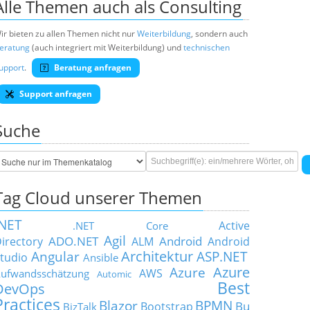
Alle Themen auch als Consulting
ir bieten zu allen Themen nicht nur
Weiterbildung
, sondern auch
eratung
(auch integriert mit Weiterbildung) und
technischen
upport
.
Beratung anfragen
Support anfragen
Suche
Tag Cloud unserer Themen
.NET
Active
.NET Core
Agil
ADO.NET
Android
irectory
ALM
Android
Architektur
Angular
ASP.NET
tudio
Ansible
Azure
Azure
AWS
ufwandsschätzung
Automic
Best
DevOps
Practices
Blazor
BPMN
Bu
Bootstrap
BizTalk