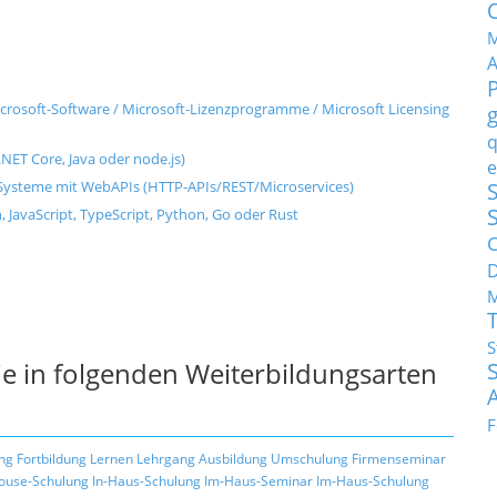
M
rosoft-Software / Microsoft-Lizenzprogramme / Microsoft Licensing
q
NET Core, Java oder node.js)
e
ysteme mit WebAPIs (HTTP-APIs/REST/Microservices)
S
, JavaScript, TypeScript, Python, Go oder Rust
C
M
S
e in folgenden Weiterbildungsarten
F
ng
Fortbildung
Lernen
Lehrgang
Ausbildung
Umschulung
Firmenseminar
ouse-Schulung
In-Haus-Schulung
Im-Haus-Seminar
Im-Haus-Schulung