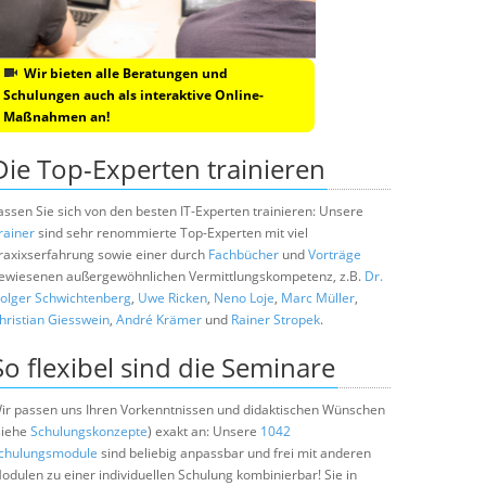
Wir bieten alle Beratungen und
Schulungen auch als interaktive Online-
Maßnahmen an!
Die Top-Experten trainieren
assen Sie sich von den besten IT-Experten trainieren: Unsere
rainer
sind sehr renommierte Top-Experten mit viel
raxixserfahrung sowie einer durch
Fachbücher
und
Vorträge
ewiesenen außergewöhnlichen Vermittlungskompetenz, z.B.
Dr.
olger Schwichtenberg
,
Uwe Ricken
,
Neno Loje
,
Marc Müller
,
hristian Giesswein
,
André Krämer
und
Rainer Stropek
.
So flexibel sind die Seminare
ir passen uns Ihren Vorkenntnissen und didaktischen Wünschen
siehe
Schulungskonzepte
) exakt an: Unsere
1042
chulungsmodule
sind beliebig anpassbar und frei mit anderen
odulen zu einer individuellen Schulung kombinierbar! Sie in