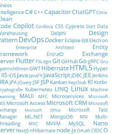
iness
C#
Capacitor
ChatGPT
ntelligence
C++
Citrix
Clean
Copilot
Code
Cypress
CSS
Data
Cordova
Dart
Design
Delphi
Warehousing
DevOps
Pattern
Docker
Eclipse
Electron
EJB
Entity
Enterprise Architect
Framework
Exchange
EntraID
Flutter
Git
Go
Server
GitHub
gRPC
FSLogix
Gru
HTML5
Hibernate
GWT
Hyper
penrichtlinien
JavaScript
IIS
Java
JEE
V
iOS
JDBC
Jenkins
JavaFX
JSP
KI
JIRA
JSF
Kanban
Kotlin
JPA
jQuery
Keycloak
Linux
LINQ
Kubernetes
ryptografie
Machine
MAUI
Microservices
earning
MFC
Microsoft
Microsoft CRM
Microsoft Access
65
Microsoft
Microsoft Test
xchange
Microsoft Office
ML.NET
Manager
MongoDB
Multi-
MSI
Nano
MySQL
hreading
MVVM
MVC
Server
node.js
O
nHibernate
OIDC
NextJS
OAuth