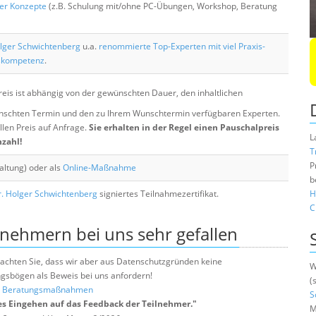
her Konzepte
(z.B. Schulung mit/ohne PC-Übungen, Workshop, Beratung
lger Schwichtenberg
u.a.
renommierte Top-Experten mit viel Praxis-
skompetenz
.
eis ist abhängig von der gewünschten Dauer, den inhaltlichen
chten Termin und den zu Ihrem Wunschtermin verfügbaren Experten.
llen Preis auf Anfrage.
Sie erhalten in der Regel einen Pauschalpreis
L
nzahl!
T
P
altung) oder als
Online-Maßnahme
b
. Holger Schwichtenberg
signiertes Teilnahmezertifikat.
H
C
lnehmern bei uns sehr gefallen
e beachten Sie, dass wir aber aus Datenschutzgründen keine
W
sbögen als Beweis bei uns anfordern!
(
nd Beratungsmaßnahmen
S
es Eingehen auf das Feedback der Teilnehmer.
"
M