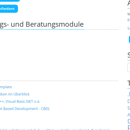
nfordern
W
B
ngs- und Beratungsmodule
S
emplate
ken im Überblick
D
+, Visual Basic.NET o.ä.
S
t Based Development - CBD)
A