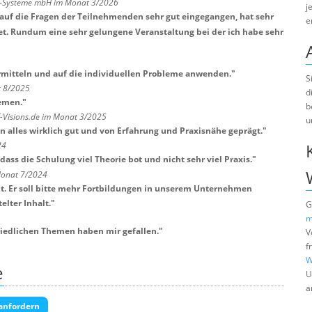
ts-Systeme mbH im Monat 3/2026
j
st auf die Fragen der Teilnehmenden sehr gut eingegangen, hat sehr
e
et. Rundum eine sehr gelungene Veranstaltung bei der ich habe sehr
ermitteln und auf die individuellen Probleme anwenden.
"
S
t 8/2025
d
hemen.
"
b
T-Visions.de im Monat 3/2025
u
 alles wirklich gut und von Erfahrung und Praxisnähe geprägt.
"
24
dass die Schulung viel Theorie bot und nicht sehr viel Praxis.
"
 Monat 7/2024
. Er soll bitte mehr Fortbildungen in unserem Unternehmen
lter Inhalt.
"
G
m
hiedlichen Themen haben mir gefallen.
"
V
f
W
e
U
a
anfordern