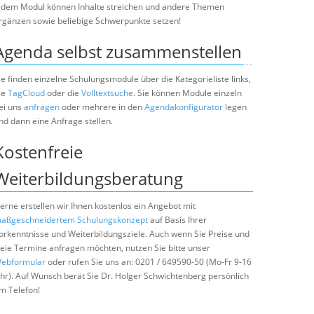
edem Modul können Inhalte streichen und andere Themen
rgänzen sowie beliebige Schwerpunkte setzen!
Agenda selbst zusammenstellen
ie finden einzelne Schulungsmodule über die Kategorieliste links,
ie
TagCloud
oder die
Volltextsuche
. Sie können Module einzeln
ei uns
anfragen
oder mehrere in den
Agendakonfigurator
legen
nd dann eine Anfrage stellen.
Kostenfreie
Weiterbildungsberatung
erne erstellen wir Ihnen kostenlos ein Angebot mit
aßgeschneidertem Schulungskonzept
auf Basis Ihrer
orkenntnisse und Weiterbildungsziele. Auch wenn Sie Preise und
reie Termine anfragen möchten, nutzen Sie bitte unser
ebformular
oder rufen Sie uns an: 0201 / 649590-50 (Mo-Fr 9-16
hr). Auf Wunsch berät Sie Dr. Holger Schwichtenberg persönlich
m Telefon!