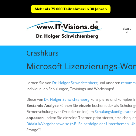
Mehr als 75.000 Teilnehmer in 30 Jahren
Start
Crashkurs
Microsoft Lizenzierungs-Wor
Lernen Sie von
Dr. Holger Schwichtenberg
und anderen
renommi
individuellen Schulungen, Trainings und Workshops!
Diese von
Dr. Holger Schwichtenberg
konzipierte und komplett i
Bestands-Analyse
können Sie einzeln buchen oder als Schulun
Firmenschulung (vor Ort oder online) im
Schulungskonfigurator
v
anpassen
, indem Sie einzelne Themen priorisieren, streichen, 
Didaktik/Vorgehensweise (z.B. Reihenfolge der Unterthemen, Üb
Stange"!