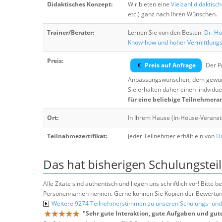
Didaktisches Konzept:
Wir bieten eine
Vielzahl didaktisc
etc.) ganz nach Ihren Wünschen.
Trainer/Berater:
Lernen Sie von den Besten:
Dr. Ho
Know-how und hoher Vermittlung
Preis:
Preis auf Anfrage
Der Pr
Anpassungswünschen, dem gewüns
Sie erhalten daher einen iindvidue
für eine beliebige Teilnehmera
Ort:
In Ihrem Hause (In-House-Veranst
Teilnahmezertifikat:
Jeder Teilnehmer erhält ein von
Dr
Das hat bisherigen Schulungstei
Alle Zitate sind authentisch und liegen uns schriftlich vor! Bitt
Personennamen nennen. Gerne können Sie Kopien der Bewertung
Weitere 9274 Teilnehmerstimmen zu unseren Schulungs- u
"
Sehr gute Interaktion, gute Aufgaben und gut