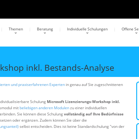
Themen
Beratung
Individuelle Schulungen
Offene S
kshop inkl. Bestands-Analyse
erten und praxiserfahrenen Experten
in genau auf Sie zugeschnittenen
ndividualisierbare Schulung
Microsoft Lizenzierungs-Workshop inkl.
gsmodul mit
beliebigen anderen Modulen
zu einer individuellen
erbinden. Sie können diese Schulung
vollständig auf Ihre Bedürfnisse
ersetzen oder ergänzen. Zudem können Sie über die
ungsanteil)
selbst entscheiden. Dies ist keine Standardschulung "von der