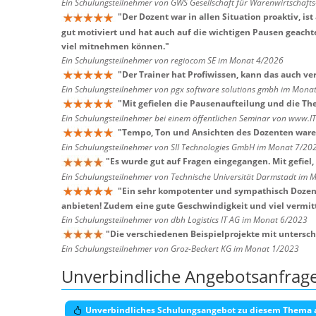
Ein Schulungsteilnehmer von GWS Gesellschaft für Warenwirtschaf
"
Der Dozent war in allen Situation proaktiv, i
gut motiviert und hat auch auf die wichtigen Pausen geacht
viel mitnehmen können.
"
Ein Schulungsteilnehmer von regiocom SE im Monat 4/2026
"
Der Trainer hat Profiwissen, kann das auch v
Ein Schulungsteilnehmer von pgx software solutions gmbh im Mona
"
Mit gefielen die Pausenaufteilung und die T
Ein Schulungsteilnehmer bei einem öffentlichen Seminar von www.I
"
Tempo, Ton und Ansichten des Dozenten waren
Ein Schulungsteilnehmer von SII Technologies GmbH im Monat 7/20
"
Es wurde gut auf Fragen eingegangen. Mit gefiel, 
Ein Schulungsteilnehmer von Technische Universität Darmstadt im
"
Ein sehr kompotenter und sympathisch Dozent
anbieten! Zudem eine gute Geschwindigkeit und viel vermitte
Ein Schulungsteilnehmer von dbh Logistics IT AG im Monat 6/2023
"
Die verschiedenen Beispielprojekte mit untersc
Ein Schulungsteilnehmer von Groz-Beckert KG im Monat 1/2023
Unverbindliche Angebotsanfrag
Unverbindliches Schulungsangebot zu diesem Thema 