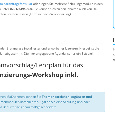
minaranfrageformular
oder legen Sie mehrere Schulungsmodule in den
n unter
0201/649590-0
. Sie können sich zu den Inhalten auch von Dr.
efon beraten lassen (Termine nach Vereinbarung).
der Erstanalyse installierter und erworbener Lizenzen. Hierbei ist die
S
nden abgestimmt. Die hier angegebene Agenda ist nur ein Beispiel.
b
M
mmvorschlag/Lehrplan für das
enzierungs-Workshop inkl.
nseren Maßnahmen können Sie
Themen streichen, ergänzen und
hemenmodulen kombinieren. Egal ob Sie eine Schulung und/oder
d Bedürfnisse genau maßgeschneidert!