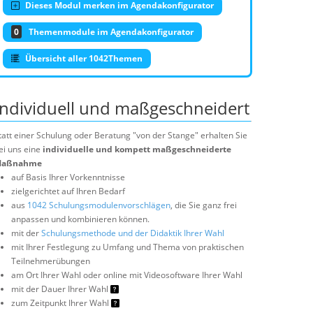
Dieses Modul merken im Agendakonfigurator
0
Themenmodule im Agendakonfigurator
Übersicht aller 1042Themen
Individuell und maßgeschneidert
tatt einer Schulung oder Beratung "von der Stange" erhalten Sie
ei uns eine
individuelle und kompett maßgeschneiderte
aßnahme
auf Basis Ihrer Vorkenntnisse
zielgerichtet auf Ihren Bedarf
aus
1042 Schulungsmodulenvorschlägen
, die Sie ganz frei
anpassen und kombinieren können.
mit der
Schulungsmethode und der Didaktik Ihrer Wahl
mit Ihrer Festlegung zu Umfang und Thema von praktischen
Teilnehmerübungen
am Ort Ihrer Wahl oder online mit Videosoftware Ihrer Wahl
mit der Dauer Ihrer Wahl
zum Zeitpunkt Ihrer Wahl