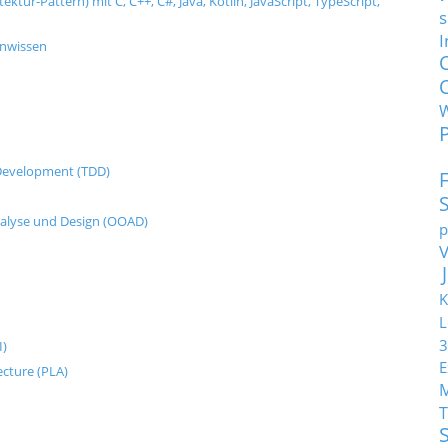
tur-Pattern) mit C, C++, C#, Java, Kotlin, JavaScript, TypeScript,
s
I
enwissen
n Development (TDD)
nalyse und Design (OOAD)
p
K
L
3
I)
E
ecture (PLA)
T