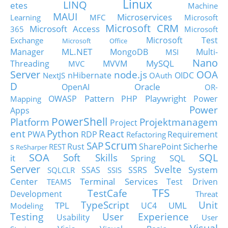
Linux
LINQ
etes
Machine
MAUI
Microservices
Learning
MFC
Microsoft
Microsoft CRM
Microsoft Access
365
Microsoft
Microsoft Test
Exchange
Microsoft Office
ML.NET
Manager
MongoDB
Multi-
MSI
Nano
MySQL
Threading
MVVM
MVC
Server
node.js
OOA
nHibernate
OIDC
NextJS
OAuth
D
Oracle
OpenAI
OR-
Pattern
Playwright
OWASP
PHP
Power
Mapping
Power
Apps
PowerShell
Platform
Projektmanagem
Project
ent
Python
React
PWA
RDP
Requirement
Refactoring
Scrum
SAP
Sicherhe
s
Rust
SharePoint
REST
ReSharper
SOA
SQL
Soft Skills
it
SQL
Spring
Server
Svelte
System
SSAS
SSRS
SQLCLR
SSIS
Center
Terminal Services
Test Driven
TEAMS
TFS
TestCafe
Development
Threat
TypeScript
Unit
TPL
UML
UC4
Modeling
Testing
User Experience
Usability
User