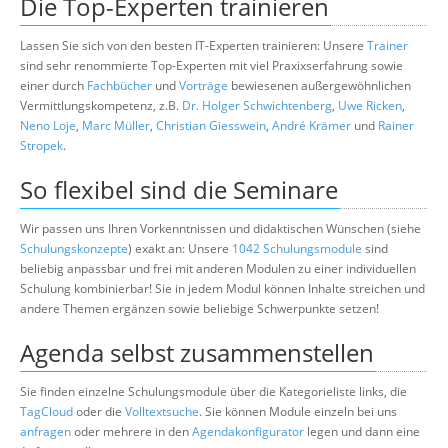
Die Top-Experten trainieren
Lassen Sie sich von den besten IT-Experten trainieren: Unsere
Trainer
sind sehr renommierte Top-Experten mit viel Praxixserfahrung sowie
einer durch
Fachbücher
und
Vorträge
bewiesenen außergewöhnlichen
Vermittlungskompetenz, z.B.
Dr. Holger Schwichtenberg
,
Uwe Ricken
,
Neno Loje
,
Marc Müller
,
Christian Giesswein
,
André Krämer
und
Rainer
Stropek
.
So flexibel sind die Seminare
Wir passen uns Ihren Vorkenntnissen und didaktischen Wünschen (siehe
Schulungskonzepte
) exakt an: Unsere
1042 Schulungsmodule
sind
beliebig anpassbar und frei mit anderen Modulen zu einer individuellen
Schulung kombinierbar! Sie in jedem Modul können Inhalte streichen und
andere Themen ergänzen sowie beliebige Schwerpunkte setzen!
Agenda selbst zusammenstellen
Sie finden einzelne Schulungsmodule über die Kategorieliste links, die
TagCloud
oder die
Volltextsuche
. Sie können Module einzeln bei uns
anfragen
oder mehrere in den
Agendakonfigurator
legen und dann eine