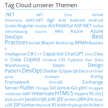
Tag Cloud unserer Themen
.NET
Active
.NET Core
Agil
ADO.NET
Android
Directory
ALM
Android
Architektur
Angular
ASP.NET
Studio
Ansible
Aufwa
Azure
Azure
AWS
ndsschätzung
Automic
Best
DevOps
Practices
Blazor
BPMN
Busines
Bootstrap
BizTalk
s
C#
Capacitor
ChatGPT
Clea
Intelligence
C++
Citrix
Copilot
n Code
Cypress
CSS
Data
Cordova
Dart
Design
Delphi
Warehousing
DevOps
Pattern
Docker
Eclipse
Electron
EJB
Enter
Entity
prise Architect
Framework
Exchange
EntraID
Flutter
Git
Go
Server
GitHub
gRPC
FSLogix
Gruppen
HTML5
Hibernate
IIS
J
GWT
HyperV
iOS
richtlinien
JavaScript
ava
JEE
JIRA
JDBC
Jenkins
JPA
JavaFX
jQuer
JSP
KI
JSF
Kanban
Kotlin
Kubern
y
Keycloak
Kryptografie