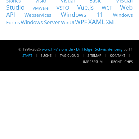
Visual
Visio
Visual Basic
Stories
Studio
Vue.js
Web
VSTO
WCF
VMWare
API
Windows 11
Webservices
Windows
XAML
WPF
Windows Server
XML
Forms
WinUI
© 1996-2026
www.IT-Visions.de
-
Dr. Holger Schwichtenberg
v6.11
START
SUCHE
TAG CLOUD
SITEMAP
KONTAKT
IMPRESSUM
RECHTLICHES