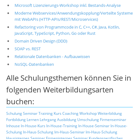
Microsoft Lizenzierungs-Workshop inkl. Bestands-Analyse
Moderne Webservices/Anwendungskopplung/Verteilte Systeme
mit WebAPIs (HTTP-APIs/REST/Microservices)
Refactoring von Programmcode in C, C++, C#, Java, Kotlin,
JavaScript, TypeScript, Python, Go oder Rust
Domain Driven Design (DDD)
SOAP vs. REST
Relationale Datenbanken - Aufbauwissen
NoSQL-Datenbanken
Alle Schulungsthemen können Sie in
folgenden Weiterbildungsarten
buchen:
Schulung
Seminar
Training
Kurs
Coaching
Workshop
Weiterbildung
Fortbildung
Lernen
Lehrgang
Ausbildung
Umschulung
Firmenseminar
Inhouse
In-House-Kurs
In-House-Training
In-House-Seminar
In-House-
Schulung
In-Haus-Schulung
Im-Haus-Seminar
Im-Haus-Schulung
Hausinternes Seminar
Firmeninternes Seminar
Kundenspezifisches