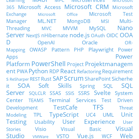
Learning
MFC
Microsoft
Microsoft CRM
Microsoft Access
365
Microsoft
Microsoft Test
Exchange
Microsoft Office
ML.NET
Manager
MongoDB
Multi-
MSI
Nano
MySQL
Threading
MVVM
MVC
Server
node.js
OOA
nHibernate
OIDC
NextJS
OAuth
D
Oracle
OpenAI
OR-
Pattern
Playwright
OWASP
PHP
Power
Mapping
Power
Apps
PowerShell
Platform
Projektmanagem
Project
ent
Python
React
PWA
RDP
Requirement
Refactoring
Scrum
SAP
Sicherhe
s
Rust
SharePoint
REST
ReSharper
SOA
SQL
Soft Skills
it
SQL
Spring
Server
Svelte
System
SSAS
SSRS
SQLCLR
SSIS
Center
Terminal Services
Test Driven
TEAMS
TFS
TestCafe
Development
Threat
TypeScript
Unit
TPL
UML
UC4
Modeling
Testing
User Experience
Usability
User
Visual
Visio
Visual Basic
Stories
Studio
Vue.js
Web
VSTO
WCF
VMWare