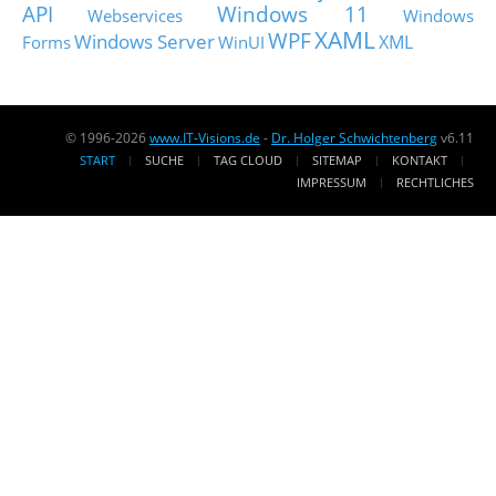
API
Windows 11
Webservices
Windows
XAML
WPF
Windows Server
XML
Forms
WinUI
© 1996-2026
www.IT-Visions.de
-
Dr. Holger Schwichtenberg
v6.11
START
SUCHE
TAG CLOUD
SITEMAP
KONTAKT
IMPRESSUM
RECHTLICHES