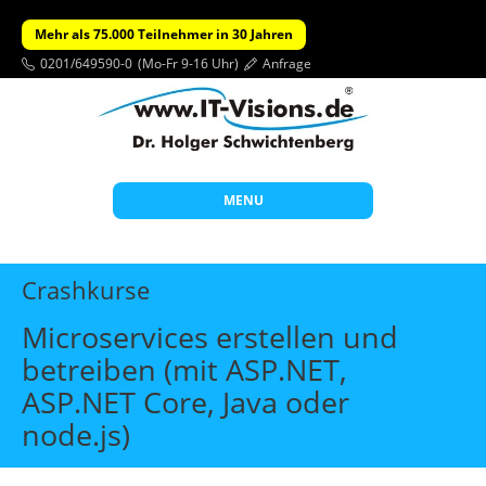
Mehr als 75.000 Teilnehmer in 30 Jahren
0201/649590-0
(Mo-Fr 9-16 Uhr)
Anfrage
MENU
Start
Crashkurse
Themen
Microservices erstellen und
Beratung
betreiben (mit ASP.NET,
Individuelle Schulungen
ASP.NET Core, Java oder
Offene Seminare
node.js)
Wissen