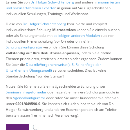
Lernen Sie von
Dr. Holger Schwichtenberg
und anderen
renommierten
Über uns
und praxiserfahrenen Experten
in genau auf Sie zugeschnittenen
individuellen Schulungen, Trainings und Workshops!
Suche
Diese von
Dr. Holger Schwichtenberg
konzipierte und komplett
individualisierbare Schulung
Microservices
können Sie einzeln buchen
oder als Schulungsmodul mit
beliebigen anderen Modulen
zu einer
individuellen Firmenschulung (vor Ort oder online) im
Schulungskonfigurator
verbinden. Sie können diese Schulung
vollständig auf Ihre Bedürfnisse anpassen
, indem Sie einzelne
Themen priorisieren, streichen, ersetzen oder ergänzen. Zudem können
Sie über die
Didaktik/Vorgehensweise (z.B. Reihenfolge der
Unterthemen, Übungsanteil)
selbst entscheiden. Dies ist keine
Standardschulung "von der Stange"!
Nutzen Sie für eine auf Sie maßgeschneiderte Schulung unser
Seminaranfrageformular
oder legen Sie mehrere Schulungsmodule in
den
Agendakonfigurator
oder rufen Sie unser Kundenteam einfach an
unter
0201/649590-0
. Sie können sich zu den Inhalten auch von Dr.
Holger Schwichtenberg und anderen Experten persönlich am Telefon
beraten lassen (Termine nach Vereinbarung).