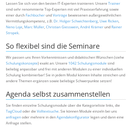
Lassen Sie sich von den besten IT-Experten trainieren: Unsere
Trainer
sind sehr renommierte Top-Experten mit viel Praxixserfahrung sowie
einer durch
Fachbücher
und
Vorträge
bewiesenen außergewöhnlichen
Vermittlungskompetenz, z.B.
Dr. Holger Schwichtenberg
,
Uwe Ricken
,
Neno Loje
,
Marc Müller
,
Christian Giesswein
,
André Krämer
und
Rainer
Stropek
.
So flexibel sind die Seminare
Wir passen uns Ihren Vorkenntnissen und didaktischen Wünschen (siehe
Schulungskonzepte
) exakt an: Unsere
1042 Schulungsmodule
sind
beliebig anpassbar und frei mit anderen Modulen zu einer individuellen
Schulung kombinierbar! Sie in jedem Modul können Inhalte streichen und
andere Themen ergänzen sowie beliebige Schwerpunkte setzen!
Agenda selbst zusammenstellen
Sie finden einzelne Schulungsmodule über die Kategorieliste links, die
TagCloud
oder die
Volltextsuche
. Sie können Module einzeln bei uns
anfragen
oder mehrere in den
Agendakonfigurator
legen und dann eine
Anfrage stellen.