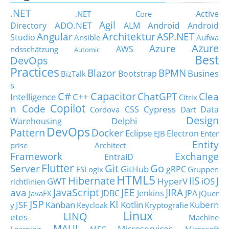
.NET
Active
.NET Core
Agil
ADO.NET
Android
Directory
ALM
Android
Architektur
Angular
ASP.NET
Studio
Ansible
Aufwa
Azure
Azure
AWS
ndsschätzung
Automic
Best
DevOps
Practices
Blazor
BPMN
Busines
Bootstrap
BizTalk
s
C#
Capacitor
ChatGPT
Clea
Intelligence
C++
Citrix
Copilot
n Code
Cypress
CSS
Data
Cordova
Dart
Design
Delphi
Warehousing
DevOps
Pattern
Docker
Eclipse
Electron
EJB
Enter
Entity
prise Architect
Framework
Exchange
EntraID
Flutter
Git
Go
Server
GitHub
gRPC
FSLogix
Gruppen
HTML5
Hibernate
IIS
J
GWT
HyperV
iOS
richtlinien
JavaScript
ava
JEE
JIRA
JDBC
Jenkins
JPA
JavaFX
jQuer
JSP
KI
JSF
Kanban
Kotlin
Kubern
y
Keycloak
Kryptografie
Linux
LINQ
etes
Machine
MAUI
Microservices