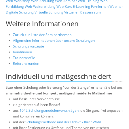
Web-Workshop
Web-Schulung
Web-Seminar
Web-Training
Web-
Fortbildung
Web-Weiterbildung
Web-Kurs
E-Learning
Fernlernen
Webinar
Digitale Schulung
Virtuelle Schulung
Virtueller Klassenraum
Weitere Informationen
Zurück zur Liste der Seminarthemen
Allgemeine Informationen über unsere Schulungen
Schulungskonzepte
Konditionen
Trainerprofile
Referenzkunden
Individuell und maßgeschneidert
Statt einer Schulung oder Beratung "von der Stange" erhalten Sie bei uns
eine
individuelle und kompett maßgeschneiderte Maßnahme
auf Basis Ihrer Vorkenntnisse
zielgerichtet auf Ihren Bedarf
aus
1042 Schulungsmodulenvorschlägen
, die Sie ganz frei anpassen
und kombinieren können.
mit der
Schulungsmethode und der Didaktik Ihrer Wahl
mit Ihrer Festlegung zu Umfang und Thema von praktischen