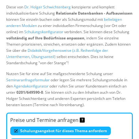
Über uns
Diese von
Dr. Holger Schwichtenberg
konzipierte und komplett
individualisierbare Schulung
Relationale Datenbanken - Aufbauwissen
Suche
können Sie einzeln buchen oder als Schulungsmodul mit
beliebigen
anderen Modulen
zu einer individuellen Firmenschulung (vor Ort oder
online) im
Schulungskonfigurator
verbinden. Sie können diese Schulung
vollständig auf Ihre Bedürfnisse anpassen
, indem Sie einzelne
Themen priorisieren, streichen, ersetzen oder ergänzen. Zudem können
Sie über die
Didaktik/Vorgehensweise (z.B. Reihenfolge der
Unterthemen, Übungsanteil)
selbst entscheiden. Dies ist keine
Standardschulung "von der Stange"!
Nutzen Sie für eine auf Sie maßgeschneiderte Schulung unser
Seminaranfrageformular
oder legen Sie mehrere Schulungsmodule in
den
Agendakonfigurator
oder rufen Sie unser Kundenteam einfach an
unter
0201/649590-0
. Sie können sich zu den Inhalten auch von Dr.
Holger Schwichtenberg und anderen Experten persönlich am Telefon
beraten lassen (Termine nach Vereinbarung).
Preise und Termine anfragen
Schulungsangebot für dieses Thema anfordern