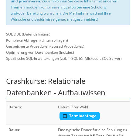
und priorisieren
. Zudem können Sie diese Inhalte mit anderen
Themenmodulen kombinieren. Egal ob Sie eine Schulung
und/oder Beratung wünschen: Die Maßnahme wird auf Ihre
Wünsche und Bedürfnisse genau maßgeschneidert!
SQL DDL (Datendefinition)
Komplexe Abfragen (Unterabfragen)
Gespeicherte Prozeduren (Stored Procedures)
Optimierung von Datenbanken (Indizies)
Spezifische SQL-Erweiterungen (z.B. T-SQL für Microsoft SQL Server)
Crashkurse: Relationale
Datenbanken - Aufbauwissen
Datum:
Datum Ihrer Wahl
Terminanfrage
Dauer:
Eine typische Dauer für eine Schulung zu
diesem Thema ist:
0,5 Tage
. Die für Sie