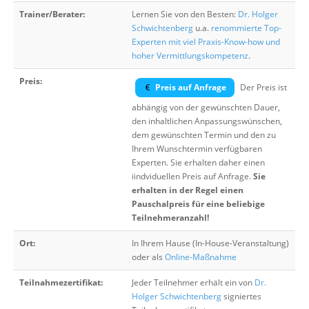
Trainer/Berater:
Lernen Sie von den Besten:
Dr. Holger
Schwichtenberg
u.a.
renommierte Top-
Experten mit viel Praxis-Know-how und
hoher Vermittlungskompetenz
.
Preis:
Preis auf Anfrage
Der Preis ist
abhängig von der gewünschten Dauer,
den inhaltlichen Anpassungswünschen,
dem gewünschten Termin und den zu
Ihrem Wunschtermin verfügbaren
Experten. Sie erhalten daher einen
iindviduellen Preis auf Anfrage.
Sie
erhalten in der Regel einen
Pauschalpreis für eine beliebige
Teilnehmeranzahl!
Ort:
In Ihrem Hause (In-House-Veranstaltung)
oder als
Online-Maßnahme
Teilnahmezertifikat:
Jeder Teilnehmer erhält ein von
Dr.
Holger Schwichtenberg
signiertes