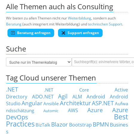
Alle Themen auch als Consulting
Wir bieten zu allen Themen nicht nur
Weiterbildung
, sondern auch
Beratung
(auch integriert mit Weiterbildung) und
technischen Support
.
Beratung anfragen
Support anfragen
Suche
Tag Cloud unserer Themen
.NET
Active
.NET Core
Agil
ADO.NET
Android
Directory
ALM
Android
Architektur
Angular
ASP.NET
Studio
Ansible
Aufwa
Azure
Azure
AWS
ndsschätzung
Automic
Best
DevOps
Practices
Blazor
BPMN
Busines
Bootstrap
BizTalk
s