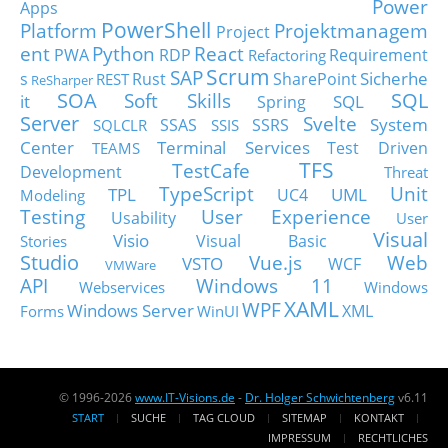
Power
Apps
PowerShell
Platform
Projektmanagem
Project
ent
Python
React
PWA
RDP
Requirement
Refactoring
Scrum
SAP
Sicherhe
s
Rust
SharePoint
REST
ReSharper
SOA
SQL
Soft Skills
it
SQL
Spring
Server
Svelte
System
SSAS
SSRS
SQLCLR
SSIS
Center
Terminal Services
Test Driven
TEAMS
TFS
TestCafe
Development
Threat
TypeScript
Unit
TPL
UML
UC4
Modeling
Testing
User Experience
Usability
User
Visual
Visio
Visual Basic
Stories
Studio
Vue.js
Web
VSTO
WCF
VMWare
API
Windows 11
Webservices
Windows
XAML
WPF
Windows Server
XML
Forms
WinUI
© 1996-2026
www.IT-Visions.de
-
Dr. Holger Schwichtenberg
v6.11
START
SUCHE
TAG CLOUD
SITEMAP
KONTAKT
IMPRESSUM
RECHTLICHES