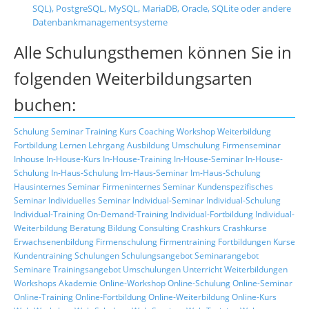
SQL), PostgreSQL, MySQL, MariaDB, Oracle, SQLite oder andere
Datenbankmanagementsysteme
Alle Schulungsthemen können Sie in
folgenden Weiterbildungsarten
buchen:
Schulung
Seminar
Training
Kurs
Coaching
Workshop
Weiterbildung
Fortbildung
Lernen
Lehrgang
Ausbildung
Umschulung
Firmenseminar
Inhouse
In-House-Kurs
In-House-Training
In-House-Seminar
In-House-
Schulung
In-Haus-Schulung
Im-Haus-Seminar
Im-Haus-Schulung
Hausinternes Seminar
Firmeninternes Seminar
Kundenspezifisches
Seminar
Individuelles Seminar
Individual-Seminar
Individual-Schulung
Individual-Training
On-Demand-Training
Individual-Fortbildung
Individual-
Weiterbildung
Beratung
Bildung
Consulting
Crashkurs
Crashkurse
Erwachsenenbildung
Firmenschulung
Firmentraining
Fortbildungen
Kurse
Kundentraining
Schulungen
Schulungsangebot
Seminarangebot
Seminare
Trainingsangebot
Umschulungen
Unterricht
Weiterbildungen
Workshops
Akademie
Online-Workshop
Online-Schulung
Online-Seminar
Online-Training
Online-Fortbildung
Online-Weiterbildung
Online-Kurs