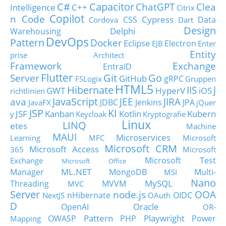
C#
Capacitor
ChatGPT
Clea
Intelligence
C++
Citrix
Copilot
n Code
Cypress
CSS
Data
Cordova
Dart
Design
Delphi
Warehousing
DevOps
Pattern
Docker
Eclipse
Electron
EJB
Enter
Entity
prise Architect
Framework
Exchange
EntraID
Flutter
Git
Go
Server
GitHub
gRPC
FSLogix
Gruppen
HTML5
Hibernate
IIS
J
GWT
HyperV
iOS
richtlinien
JavaScript
ava
JEE
JIRA
JDBC
Jenkins
JPA
JavaFX
jQuer
JSP
KI
JSF
Kanban
Kotlin
Kubern
y
Keycloak
Kryptografie
Linux
LINQ
etes
Machine
MAUI
Microservices
Learning
MFC
Microsoft
Microsoft CRM
Microsoft Access
365
Microsoft
Microsoft Test
Exchange
Microsoft Office
ML.NET
Manager
MongoDB
Multi-
MSI
Nano
MySQL
Threading
MVVM
MVC
Server
node.js
OOA
nHibernate
OIDC
NextJS
OAuth
D
Oracle
OpenAI
OR-
Pattern
Playwright
OWASP
PHP
Power
Mapping