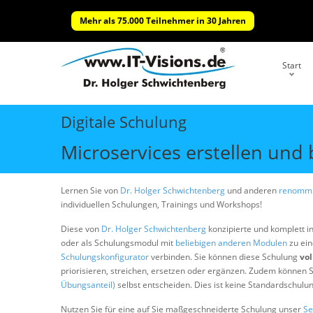
Mehr als 75.000 Teilnehmer in 30 Jahren
Start
Digitale Schulung
Microservices erstellen und 
Lernen Sie von
Dr. Holger Schwichtenberg
und anderen
renommi
individuellen Schulungen, Trainings und Workshops!
Diese von
Dr. Holger Schwichtenberg
konzipierte und komplett i
oder als Schulungsmodul mit
beliebigen anderen Modulen
zu ein
Schulungskonfigurator
verbinden. Sie können diese Schulung
vol
priorisieren, streichen, ersetzen oder ergänzen. Zudem können S
Übungsanteil)
selbst entscheiden. Dies ist keine Standardschulu
Nutzen Sie für eine auf Sie maßgeschneiderte Schulung unser
Se