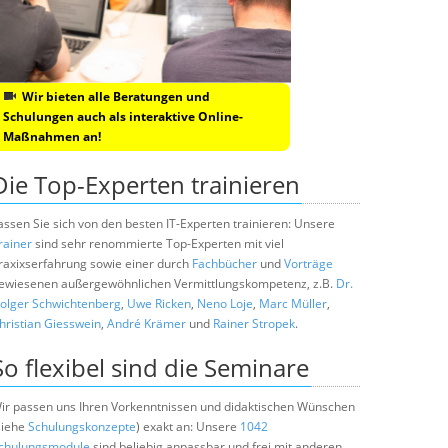
Wir bieten alle Beratungen und
Schulungen auch als interaktive Online-
Maßnahmen an!
Die Top-Experten trainieren
assen Sie sich von den besten IT-Experten trainieren: Unsere
rainer
sind sehr renommierte Top-Experten mit viel
raxixserfahrung sowie einer durch
Fachbücher
und
Vorträge
ewiesenen außergewöhnlichen Vermittlungskompetenz, z.B.
Dr.
olger Schwichtenberg
,
Uwe Ricken
,
Neno Loje
,
Marc Müller
,
hristian Giesswein
,
André Krämer
und
Rainer Stropek
.
So flexibel sind die Seminare
ir passen uns Ihren Vorkenntnissen und didaktischen Wünschen
siehe
Schulungskonzepte
) exakt an: Unsere
1042
chulungsmodule
sind beliebig anpassbar und frei mit anderen