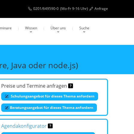
0201/649590-0
(Mo-Fr 9-16 Uhr)
Anfrage
eminare
Wissen
Über uns
Suche
e, Java oder node.js)
Preise und Termine anfragen
Schulungsangebot für dieses Thema anfordern
Beratungsangebot für dieses Thema anfordern
Agendakonfigurator