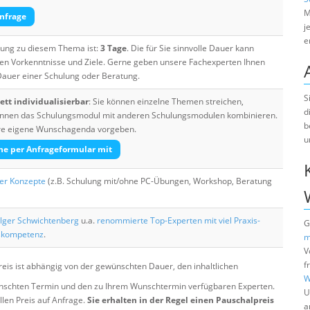
M
nfrage
j
e
ulung zu diesem Thema ist:
3 Tage
. Die für Sie sinnvolle Dauer kann
ten Vorkenntnisse und Ziele. Gerne geben unsere Fachexperten Ihnen
 Dauer einer Schulung oder Beratung.
S
tt individualisierbar
: Sie können einzelne Themen streichen,
d
 können das Schulungsmodul mit anderen Schulungsmodulen kombinieren.
b
Ihre eigene Wunschagenda vorgeben.
u
he per Anfrageformular mit
her Konzepte
(z.B. Schulung mit/ohne PC-Übungen, Workshop, Beratung
lger Schwichtenberg
u.a.
renommierte Top-Experten mit viel Praxis-
G
skompetenz
.
m
V
f
eis ist abhängig von der gewünschten Dauer, den inhaltlichen
W
chten Termin und den zu Ihrem Wunschtermin verfügbaren Experten.
U
llen Preis auf Anfrage.
Sie erhalten in der Regel einen Pauschalpreis
a