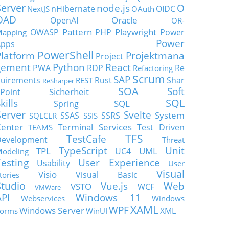
Server
node.js
O
nHibernate
OIDC
NextJS
OAuth
OAD
Oracle
OpenAI
OR-
Pattern
Playwright
OWASP
PHP
Power
apping
Power
Apps
PowerShell
Platform
Projektmana
Project
gement
Python
React
PWA
RDP
Re
Refactoring
Scrum
SAP
uirements
Rust
Shar
REST
ReSharper
SOA
Soft
Sicherheit
Point
SQL
kills
SQL
Spring
Server
Svelte
System
SSAS
SSRS
SQLCLR
SSIS
enter
Terminal Services
Test Driven
TEAMS
TFS
TestCafe
Development
Threat
TypeScript
Unit
TPL
UML
UC4
odeling
Testing
User Experience
Usability
User
Visual
Visio
Visual Basic
tories
Studio
Vue.js
Web
VSTO
WCF
VMWare
API
Windows 11
Webservices
Windows
XAML
WPF
Windows Server
XML
orms
WinUI