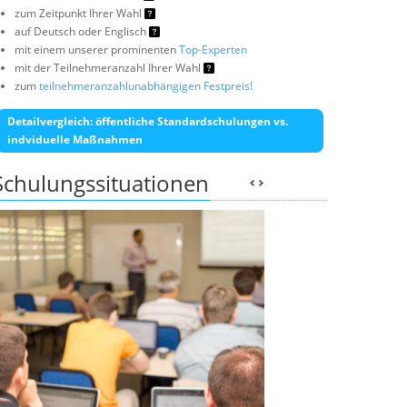
zum Zeitpunkt Ihrer Wahl
auf Deutsch oder Englisch
mit einem unserer prominenten
Top-Experten
mit der Teilnehmeranzahl Ihrer Wahl
zum
teilnehmeranzahlunabhängigen Festpreis!
Detailvergleich: öffentliche Standardschulungen vs.
indviduelle Maßnahmen
Schulungssituationen