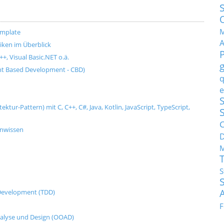
M
emplate
ken im Überblick
+, Visual Basic.NET o.ä.
t Based Development - CBD)
q
e
S
tur-Pattern) mit C, C++, C#, Java, Kotlin, JavaScript, TypeScript,
C
enwissen
M
S
n Development (TDD)
F
nalyse und Design (OOAD)