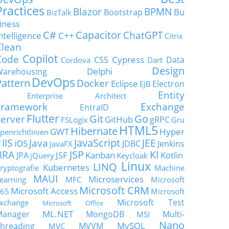
Practices
Blazor
BPMN
Bu
Bootstrap
BizTalk
iness
C#
Capacitor
ChatGPT
ntelligence
C++
Citrix
Clean
Copilot
Code
Cypress
CSS
Data
Cordova
Dart
Design
Delphi
Warehousing
DevOps
Pattern
Docker
Eclipse
Electron
EJB
Entity
Enterprise Architect
Framework
Exchange
EntraID
Flutter
Git
Go
Server
GitHub
gRPC
FSLogix
Gru
HTML5
Hibernate
GWT
Hyper
penrichtlinien
JavaScript
IIS
Java
JEE
V
iOS
JDBC
Jenkins
JavaFX
JSP
KI
JIRA
JSF
Kanban
Kotlin
JPA
jQuery
Keycloak
Linux
LINQ
Kubernetes
ryptografie
Machine
MAUI
Microservices
earning
MFC
Microsoft
Microsoft CRM
Microsoft Access
65
Microsoft
Microsoft Test
xchange
Microsoft Office
ML.NET
Manager
MongoDB
Multi-
MSI
Nano
MySQL
hreading
MVVM
MVC