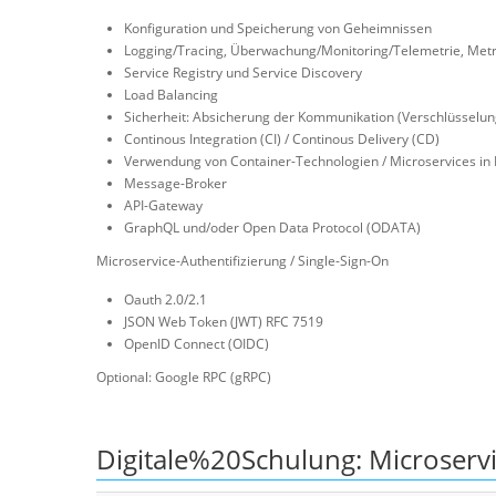
Konfiguration und Speicherung von Geheimnissen
Logging/Tracing, Überwachung/Monitoring/Telemetrie, Metr
Service Registry und Service Discovery
Load Balancing
Sicherheit: Absicherung der Kommunikation (Verschlüsselung
Continous Integration (CI) / Continous Delivery (CD)
Verwendung von Container-Technologien / Microservices in 
Message-Broker
API-Gateway
GraphQL und/oder Open Data Protocol (ODATA)
Microservice-Authentifizierung / Single-Sign-On
Oauth 2.0/2.1
JSON Web Token (JWT) RFC 7519
OpenID Connect (OIDC)
Optional: Google RPC (gRPC)
Digitale%20Schulung: Microserv