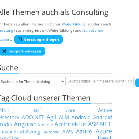
Alle Themen auch als Consulting
ir bieten zu allen Themen nicht nur
Weiterbildung
, sondern auch
eratung
(auch integriert mit Weiterbildung) und
technischen
upport
.
Beratung anfragen
Support anfragen
Suche
Tag Cloud unserer Themen
.NET
Active
.NET Core
Agil
ADO.NET
Android
irectory
ALM
Android
Architektur
Angular
ASP.NET
tudio
Ansible
Azure
Azure
AWS
ufwandsschätzung
Automic
Best
DevOps