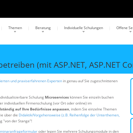
Themen
Beratung
Individuelle Schulungen
Offene S
betreiben (mit ASP.NET, ASP.NET Cor
erten und praxiserfahrenen Experten
in genau auf Sie zugeschnittenen
ndividualisierbare Schulung
Microservices
können Sie einzeln buchen
er individuellen Firmenschulung (vor Ort oder online) im
lständig auf Ihre Bedürfnisse anpassen
, indem Sie einzelne Themen
ie über die
Didaktik/Vorgehensweise (z.B. Reihenfolge der Unterthemen,
ng "von der Stange"!
minaranfrageformular
oder legen Sie mehrere Schulungsmodule in den