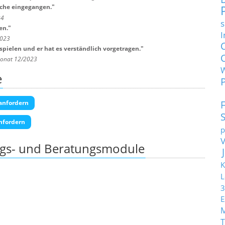
sche eingegangen.
"
24
s
en.
"
I
2023
spielen und er hat es verständlich vorgetragen.
"
Monat 12/2023
e
anfordern
nfordern
p
ngs- und Beratungsmodule
K
L
3
E
T