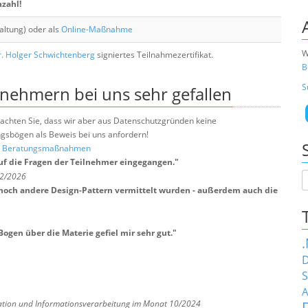
nzahl!
altung) oder als
Online-Maßnahme
W
. Holger Schwichtenberg
signiertes Teilnahmezertifikat.
B
S
lnehmern bei uns sehr gefallen
e beachten Sie, dass wir aber aus Datenschutzgründen keine
sbögen als Beweis bei uns anfordern!
nd Beratungsmaßnahmen
auf die Fragen der Teilnehmer eingegangen.
"
 2/2026
 noch andere Design-Pattern vermittelt wurden - außerdem auch die
gen über die Materie gefiel mir sehr gut.
"
D
S
A
ation und Informationsverarbeitung im Monat 10/2024