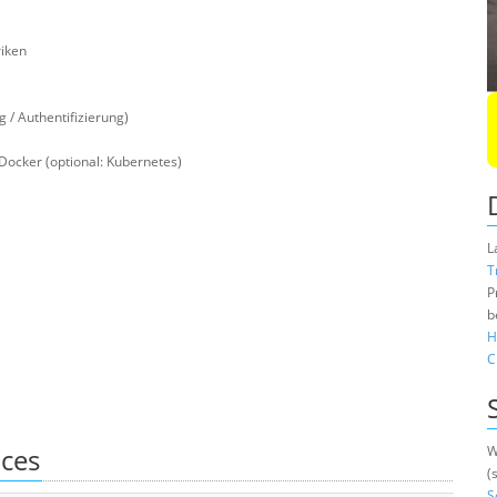
iken
 / Authentifizierung)
Docker (optional: Kubernetes)
L
T
P
b
H
C
ices
W
(
S