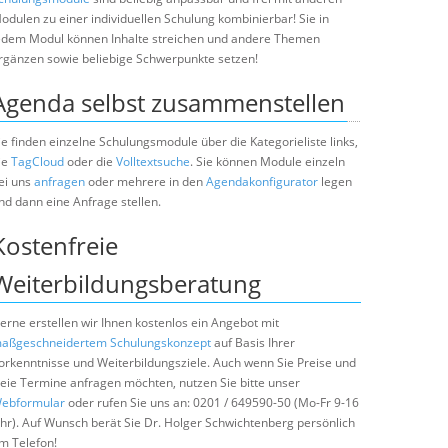
odulen zu einer individuellen Schulung kombinierbar! Sie in
edem Modul können Inhalte streichen und andere Themen
rgänzen sowie beliebige Schwerpunkte setzen!
Agenda selbst zusammenstellen
ie finden einzelne Schulungsmodule über die Kategorieliste links,
ie
TagCloud
oder die
Volltextsuche
. Sie können Module einzeln
ei uns
anfragen
oder mehrere in den
Agendakonfigurator
legen
nd dann eine Anfrage stellen.
Kostenfreie
Weiterbildungsberatung
erne erstellen wir Ihnen kostenlos ein Angebot mit
aßgeschneidertem Schulungskonzept
auf Basis Ihrer
orkenntnisse und Weiterbildungsziele. Auch wenn Sie Preise und
reie Termine anfragen möchten, nutzen Sie bitte unser
ebformular
oder rufen Sie uns an: 0201 / 649590-50 (Mo-Fr 9-16
hr). Auf Wunsch berät Sie Dr. Holger Schwichtenberg persönlich
m Telefon!