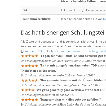
für eine beliebige Teilnehmera
Ort:
In Ihrem Hause (In-House-Veranst
Teilnahmezertifikat:
Jeder Teilnehmer erhält ein von
Dr
Das hat bisherigen Schulungstei
Alle Zitate sind authentisch und liegen uns schriftlich vor! Bitt
Personennamen nennen. Gerne können Sie Kopien der Bewertung
Weitere 9274 Teilnehmerstimmen zu unseren Schulungs- u
"
Es gab sehr viel Hands- on und es wurde gut 
Ein Schulungsteilnehmer von ALPS ALPINE EUROPE GmbH im Monat
"
Es hat mir gut gefallen, dass neben TDD auch
Anekdoten des Experten.
"
Ein Schulungsteilnehmer von Hako GmbH im Monat 1/2026
"
Das gesamte Seminar mit der Übersicht/dem Bo
Ein Schulungsteilnehmer von VertretungsNetz im Monat 5/2025
"
We got a generally good overview of the tool EA.
"
Ein Schulungsteilnehmer im Monat 5/2025
"
Insgesamt hat mir alles sehr gut gefallen!
"
Ein Schulungsteilnehmer von AGENA GmbH Gesellschaft für Organis