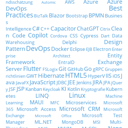
Azure
Azure
AWS
ndsschätzung
Automic
Best
DevOps
Practices
Blazor
BPMN
Busines
Bootstrap
BizTalk
s
C#
Capacitor
ChatGPT
Clea
Intelligence
C++
Citrix
Copilot
n Code
Cypress
CSS
Data
Cordova
Dart
Design
Delphi
Warehousing
DevOps
Pattern
Docker
Eclipse
Electron
EJB
Enter
Entity
prise Architect
Framework
Exchange
EntraID
Flutter
Git
Go
Server
GitHub
gRPC
FSLogix
Gruppen
HTML5
Hibernate
IIS
J
GWT
HyperV
iOS
richtlinien
JavaScript
ava
JEE
JIRA
JDBC
Jenkins
JPA
JavaFX
jQuer
JSP
KI
JSF
Kanban
Kotlin
Kubern
y
Keycloak
Kryptografie
Linux
LINQ
etes
Machine
MAUI
Microservices
Learning
MFC
Microsoft
Microsoft CRM
Microsoft Access
365
Microsoft
Microsoft Test
Exchange
Microsoft Office
ML.NET
Manager
MongoDB
Multi-
MSI