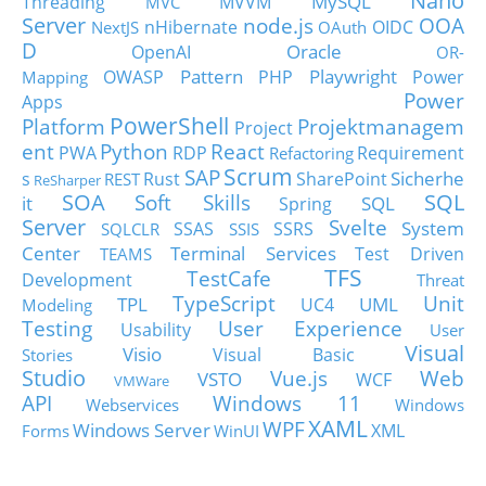
Nano
MySQL
Threading
MVVM
MVC
Server
node.js
OOA
nHibernate
OIDC
NextJS
OAuth
D
Oracle
OpenAI
OR-
Pattern
Playwright
OWASP
PHP
Power
Mapping
Power
Apps
PowerShell
Platform
Projektmanagem
Project
ent
Python
React
PWA
RDP
Requirement
Refactoring
Scrum
SAP
Sicherhe
s
Rust
SharePoint
REST
ReSharper
SOA
SQL
Soft Skills
it
SQL
Spring
Server
Svelte
System
SSAS
SSRS
SQLCLR
SSIS
Center
Terminal Services
Test Driven
TEAMS
TFS
TestCafe
Development
Threat
TypeScript
Unit
TPL
UML
UC4
Modeling
Testing
User Experience
Usability
User
Visual
Visio
Visual Basic
Stories
Studio
Vue.js
Web
VSTO
WCF
VMWare
API
Windows 11
Webservices
Windows
XAML
WPF
Windows Server
XML
Forms
WinUI