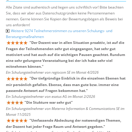
Alle Zitate sind authentisch und liegen uns schriftlich vor! Bitte beachten
Sie, dass wir aber aus Datenschutzgründen keine Personennamen
nennen. Gerne können Sie Kopien der Bewertungsbögen als Beweis bei
uns anfordern!
Weitere 9274 Teilnehmerstimmen zu unseren Schulungs- und
Beratungsmaßnahmen
"
Der Dozent war in allen Situation proaktiv, ist auf die
Fragen der Teilnehmenden sehr gut eingegangen, hat sehr gut
motiviert und hat auch auf die wichtigen Pausen geachtet. Rundum
eine sehr gelungene Veranstaltung bei der ich habe sehr viel
mitnehmen können.
"
Ein Schulungsteilnehmer von regiocom SE im Monat 4/2026
"
Der tiefgründige Einblick in die einzelnen Ebenen hat
mir persönlich gefallen. Ebenso, dass man gute bzw. immer eine
passende Antwort auf Fragen bekommen hat.
"
Ein Schulungsteilnehmer von esatus AG im Monat 2/2026
"
Die Stukture war sehr gut
"
Ein Schulungsteilnehmer von Materna Information & Communications SE im
Monat 11/2025
"
Umfassende Abdeckung der notwendigen Themen,
der Dozent hat jeder Frage Raum und Antwort gegeben.
"