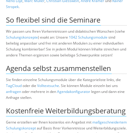
Neno Loje
,
Marc Müller
,
Christian Giesswein
,
André Krämer
und
Rainer
Stropek
.
So flexibel sind die Seminare
Wir passen uns Ihren Vorkenntnissen und didaktischen Wünschen (siehe
Schulungskonzepte
) exakt an: Unsere
1042 Schulungsmodule
sind
beliebig anpassbar und frei mit anderen Modulen zu einer individuellen
Schulung kombinierbar! Sie in jedem Modul können Inhalte streichen und
andere Themen ergänzen sowie beliebige Schwerpunkte setzen!
Agenda selbst zusammenstellen
Sie finden einzelne Schulungsmodule über die Kategorieliste links, die
TagCloud
oder die
Volltextsuche
. Sie können Module einzeln bei uns
anfragen
oder mehrere in den
Agendakonfigurator
legen und dann eine
Anfrage stellen.
Kostenfreie Weiterbildungsberatung
Gerne erstellen wir Ihnen kostenlos ein Angebot mit
maßgeschneidertem
Schulungskonzept
auf Basis Ihrer Vorkenntnisse und Weiterbildungsziele.