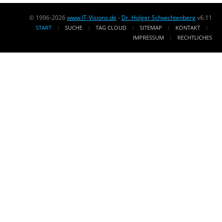
© 1996-2026
www.IT-Visions.de
-
Dr. Holger Schwichtenberg
v6.11
START
SUCHE
TAG CLOUD
SITEMAP
KONTAKT
IMPRESSUM
RECHTLICHES