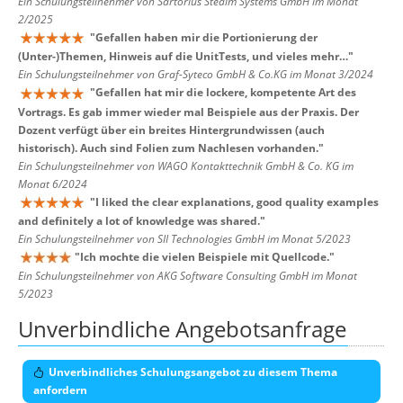
Ein Schulungsteilnehmer von Sartorius Stedim Systems GmbH im Monat
2/2025
"
Gefallen haben mir die Portionierung der
(Unter-)Themen, Hinweis auf die UnitTests, und vieles mehr…
"
Ein Schulungsteilnehmer von Graf-Syteco GmbH & Co.KG im Monat 3/2024
"
Gefallen hat mir die lockere, kompetente Art des
Vortrags. Es gab immer wieder mal Beispiele aus der Praxis. Der
Dozent verfügt über ein breites Hintergrundwissen (auch
historisch). Auch sind Folien zum Nachlesen vorhanden.
"
Ein Schulungsteilnehmer von WAGO Kontakttechnik GmbH & Co. KG im
Monat 6/2024
"
I liked the clear explanations, good quality examples
and definitely a lot of knowledge was shared.
"
Ein Schulungsteilnehmer von SII Technologies GmbH im Monat 5/2023
"
Ich mochte die vielen Beispiele mit Quellcode.
"
Ein Schulungsteilnehmer von AKG Software Consulting GmbH im Monat
5/2023
Unverbindliche Angebotsanfrage
Unverbindliches Schulungsangebot zu diesem Thema
anfordern