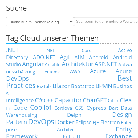
Suche
Tag Cloud unserer Themen
.NET
Active
.NET Core
Agil
ADO.NET
Android
Directory
ALM
Android
Architektur
Angular
ASP.NET
Studio
Ansible
Aufwa
Azure
Azure
AWS
ndsschätzung
Automic
Best
DevOps
Practices
Blazor
BPMN
Busines
Bootstrap
BizTalk
s
C#
Capacitor
ChatGPT
Clea
Intelligence
C++
Citrix
Copilot
n Code
Cypress
CSS
Data
Cordova
Dart
Design
Delphi
Warehousing
DevOps
Pattern
Docker
Eclipse
Electron
EJB
Enter
Entity
prise Architect
Framework
Exchange
EntraID