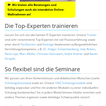
Wir bieten alle Beratungen und
Schulungen auch als interaktive Online-
Maßnahmen an!
Die Top-Experten trainieren
Lassen Sie sich von den besten IT-Experten trainieren: Unsere
Trainer
sind sehr renommierte Top-Experten mit viel Praxixserfahrung sowie
einer durch
Fachbücher
und
Vorträge
bewiesenen außergewöhnlichen
Vermittlungskompetenz, z.B.
Dr. Holger Schwichtenberg
,
Uwe Ricken
,
Neno Loje
,
Marc Müller
,
Christian Giesswein
,
André Krämer
und
Rainer
Stropek
.
So flexibel sind die Seminare
Wir passen uns Ihren Vorkenntnissen und didaktischen Wünschen (siehe
Schulungskonzepte
) exakt an: Unsere
1042 Schulungsmodule
sind
beliebig anpassbar und frei mit anderen Modulen zu einer individuellen
Schulung kombinierbar! Sie in jedem Modul können Inhalte streichen und
andere Themen ergänzen sowie beliebige Schwerpunkte setzen!