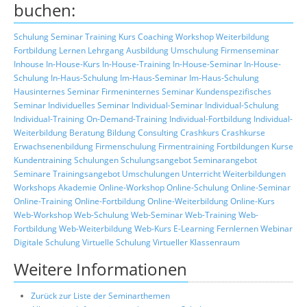
buchen:
Schulung
Seminar
Training
Kurs
Coaching
Workshop
Weiterbildung
Fortbildung
Lernen
Lehrgang
Ausbildung
Umschulung
Firmenseminar
Inhouse
In-House-Kurs
In-House-Training
In-House-Seminar
In-House-
Schulung
In-Haus-Schulung
Im-Haus-Seminar
Im-Haus-Schulung
Hausinternes Seminar
Firmeninternes Seminar
Kundenspezifisches
Seminar
Individuelles Seminar
Individual-Seminar
Individual-Schulung
Individual-Training
On-Demand-Training
Individual-Fortbildung
Individual-
Weiterbildung
Beratung
Bildung
Consulting
Crashkurs
Crashkurse
Erwachsenenbildung
Firmenschulung
Firmentraining
Fortbildungen
Kurse
Kundentraining
Schulungen
Schulungsangebot
Seminarangebot
Seminare
Trainingsangebot
Umschulungen
Unterricht
Weiterbildungen
Workshops
Akademie
Online-Workshop
Online-Schulung
Online-Seminar
Online-Training
Online-Fortbildung
Online-Weiterbildung
Online-Kurs
Web-Workshop
Web-Schulung
Web-Seminar
Web-Training
Web-
Fortbildung
Web-Weiterbildung
Web-Kurs
E-Learning
Fernlernen
Webinar
Digitale Schulung
Virtuelle Schulung
Virtueller Klassenraum
Weitere Informationen
Zurück zur Liste der Seminarthemen