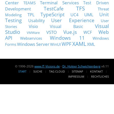
Center
Terminal Services
Test Driven
TEAMS
TFS
TestCafe
Development
Threat
TypeScript
Unit
TPL
UML
UC4
Modeling
Testing
User Experience
Usability
User
Visual
Visio
Visual Basic
Stories
Studio
Vue.js
Web
VSTO
WCF
VMWare
API
Windows 11
Webservices
Windows
XAML
WPF
Windows Server
XML
Forms
WinUI
© 1996-2026
www.IT-Visions.de
-
Dr. Holger Schwichtenberg
v6.11
START
SUCHE
TAG CLOUD
SITEMAP
KONTAKT
IMPRESSUM
RECHTLICHES