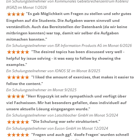
Ein Schulungsteilnehmer von Kommunales Gebietsrechenzentrum Koblenz
(KGRZ) im Monat 1/2026
"
Es gab Möglichkeit um Fragen zu stellen und sehr gutes
Eingehen auf die Students. Die Aufgaben waren sinnvoll und
verständlich. Auch das Bereitstellen der Datenbank (da wir keine
mitbringen konnten) war top, damit wir selber die Aufgaben
mitmachen konnten.
"
Ein Schulungsteilnehmer von ISR Information Products AG im Monat 6/2026
"
The desired topics has been discussed very well -
helpful by issue solving - it was easy to follow by showing the
examples.
"
Ein Schulungsteilnehmer von IONOS SE im Monat 8/2025
"
I liked the amount of exercises, that makes it easier to
follow the content.
"
Ein Schulungsteilnehmer im Monat 9/2025
"
Herr Krypczyk ist sehr sympathisch und verfügt über
viel Fachwissen. Mir hat besonders gefallen, dass individuell auf
unsere aktuelle Lösung eingegangen wurde.
"
Ein Schulungsteilnehmer von Latschbacher GmbH im Monat 5/2024
"
Die Schulung war sehr strukturiert.
"
Ein Schulungsteilnehmer von Eucon GmbH im Monat 12/2024
"
Fragen und auch ggf. 'doofe Fragen' wurden schnell