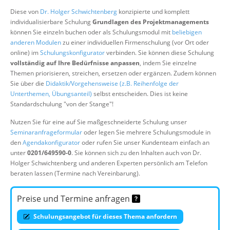
Über uns
Diese von
Dr. Holger Schwichtenberg
konzipierte und komplett
individualisierbare Schulung
Grundlagen des Projektmanagements
Suche
können Sie einzeln buchen oder als Schulungsmodul mit
beliebigen
anderen Modulen
zu einer individuellen Firmenschulung (vor Ort oder
online) im
Schulungskonfigurator
verbinden. Sie können diese Schulung
vollständig auf Ihre Bedürfnisse anpassen
, indem Sie einzelne
Themen priorisieren, streichen, ersetzen oder ergänzen. Zudem können
Sie über die
Didaktik/Vorgehensweise (z.B. Reihenfolge der
Unterthemen, Übungsanteil)
selbst entscheiden. Dies ist keine
Standardschulung "von der Stange"!
Nutzen Sie für eine auf Sie maßgeschneiderte Schulung unser
Seminaranfrageformular
oder legen Sie mehrere Schulungsmodule in
den
Agendakonfigurator
oder rufen Sie unser Kundenteam einfach an
unter
0201/649590-0
. Sie können sich zu den Inhalten auch von Dr.
Holger Schwichtenberg und anderen Experten persönlich am Telefon
beraten lassen (Termine nach Vereinbarung).
Preise und Termine anfragen
Schulungsangebot für dieses Thema anfordern