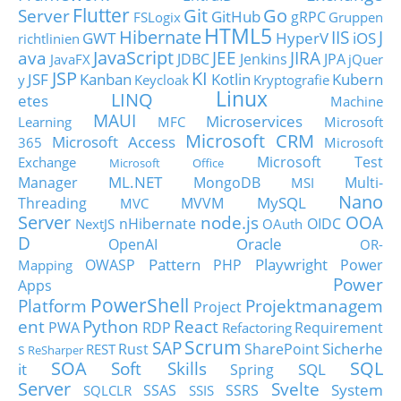
Flutter
Git
Go
Server
GitHub
gRPC
FSLogix
Gruppen
HTML5
Hibernate
IIS
J
GWT
HyperV
iOS
richtlinien
JavaScript
ava
JEE
JIRA
JDBC
Jenkins
JPA
JavaFX
jQuer
JSP
KI
JSF
Kanban
Kotlin
Kubern
y
Keycloak
Kryptografie
Linux
LINQ
etes
Machine
MAUI
Microservices
Learning
MFC
Microsoft
Microsoft CRM
Microsoft Access
365
Microsoft
Microsoft Test
Exchange
Microsoft Office
ML.NET
Manager
MongoDB
Multi-
MSI
Nano
MySQL
Threading
MVVM
MVC
Server
node.js
OOA
nHibernate
OIDC
NextJS
OAuth
D
Oracle
OpenAI
OR-
Pattern
Playwright
OWASP
PHP
Power
Mapping
Power
Apps
PowerShell
Platform
Projektmanagem
Project
ent
Python
React
PWA
RDP
Requirement
Refactoring
Scrum
SAP
Sicherhe
s
Rust
SharePoint
REST
ReSharper
SOA
SQL
Soft Skills
it
SQL
Spring
Server
Svelte
System
SSAS
SSRS
SQLCLR
SSIS