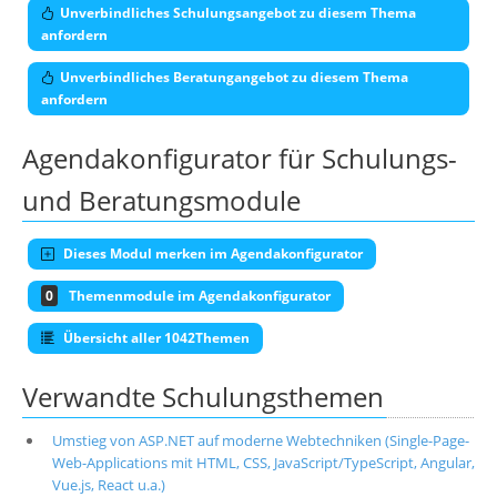
Unverbindliches Schulungsangebot zu diesem Thema
anfordern
Unverbindliches Beratungangebot zu diesem Thema
anfordern
Agendakonfigurator für Schulungs-
und Beratungsmodule
Dieses Modul merken im Agendakonfigurator
0
Themenmodule im Agendakonfigurator
Übersicht aller 1042Themen
Verwandte Schulungsthemen
Umstieg von ASP.NET auf moderne Webtechniken (Single-Page-
Web-Applications mit HTML, CSS, JavaScript/TypeScript, Angular,
Vue.js, React u.a.)