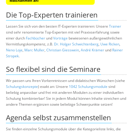
Maßnahmen an!
Die Top-Experten trainieren
Lassen Sie sich von den besten IT-Experten trainieren: Unsere
Trainer
sind sehr renommierte Top-Experten mit viel Praxixserfahrung sowie
einer durch
Fachbücher
und
Vorträge
bewiesenen außergewöhnlichen
Vermittlungskompetenz, z.B.
Dr. Holger Schwichtenberg
,
Uwe Ricken
,
Neno Loje
,
Marc Müller
,
Christian Giesswein
,
André Krämer
und
Rainer
Stropek
.
So flexibel sind die Seminare
Wir passen uns Ihren Vorkenntnissen und didaktischen Wünschen (siehe
Schulungskonzepte
) exakt an: Unsere
1042 Schulungsmodule
sind
beliebig anpassbar und frei mit anderen Modulen zu einer individuellen
Schulung kombinierbar! Sie in jedem Modul können Inhalte streichen und
andere Themen ergänzen sowie beliebige Schwerpunkte setzen!
Agenda selbst zusammenstellen
Sie finden einzelne Schulungsmodule über die Kategorieliste links, die