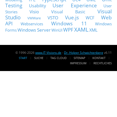
Testing
User Experience
Usability
User
Visual
Visio
Visual Basic
Stories
Studio
Vue.js
Web
VSTO
WCF
VMWare
API
Windows 11
Webservices
Windows
XAML
WPF
Windows Server
XML
Forms
WinUI
© 1996-2026
www.IT-Visions.de
-
Dr. Holger Schwichtenberg
v6.11
START
SUCHE
TAG CLOUD
SITEMAP
KONTAKT
IMPRESSUM
RECHTLICHES