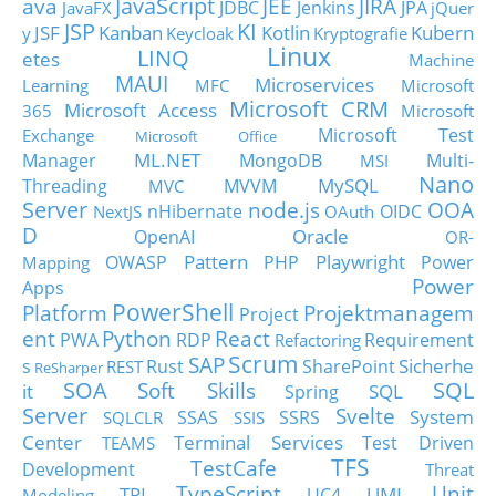
JavaScript
ava
JEE
JIRA
JDBC
Jenkins
JPA
JavaFX
jQuer
JSP
KI
JSF
Kanban
Kotlin
Kubern
y
Keycloak
Kryptografie
Linux
LINQ
etes
Machine
MAUI
Microservices
Learning
MFC
Microsoft
Microsoft CRM
Microsoft Access
365
Microsoft
Microsoft Test
Exchange
Microsoft Office
ML.NET
Manager
MongoDB
Multi-
MSI
Nano
MySQL
Threading
MVVM
MVC
Server
node.js
OOA
nHibernate
OIDC
NextJS
OAuth
D
Oracle
OpenAI
OR-
Pattern
Playwright
OWASP
PHP
Power
Mapping
Power
Apps
PowerShell
Platform
Projektmanagem
Project
ent
Python
React
PWA
RDP
Requirement
Refactoring
Scrum
SAP
Sicherhe
s
Rust
SharePoint
REST
ReSharper
SOA
SQL
Soft Skills
it
SQL
Spring
Server
Svelte
System
SSAS
SSRS
SQLCLR
SSIS
Center
Terminal Services
Test Driven
TEAMS
TFS
TestCafe
Development
Threat
TypeScript
Unit
TPL
UML
UC4
Modeling