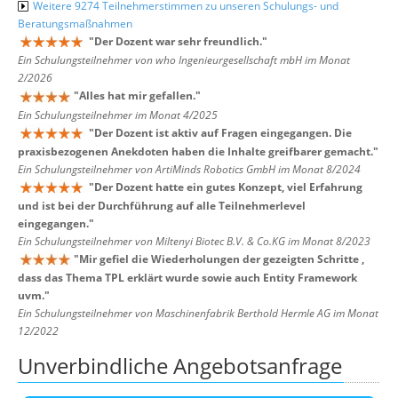
Weitere 9274 Teilnehmerstimmen zu unseren Schulungs- und
Beratungsmaßnahmen
"
Der Dozent war sehr freundlich.
"
Ein Schulungsteilnehmer von who Ingenieurgesellschaft mbH im Monat
2/2026
"
Alles hat mir gefallen.
"
Ein Schulungsteilnehmer im Monat 4/2025
"
Der Dozent ist aktiv auf Fragen eingegangen. Die
praxisbezogenen Anekdoten haben die Inhalte greifbarer gemacht.
"
Ein Schulungsteilnehmer von ArtiMinds Robotics GmbH im Monat 8/2024
"
Der Dozent hatte ein gutes Konzept, viel Erfahrung
und ist bei der Durchführung auf alle Teilnehmerlevel
eingegangen.
"
Ein Schulungsteilnehmer von Miltenyi Biotec B.V. & Co.KG im Monat 8/2023
"
Mir gefiel die Wiederholungen der gezeigten Schritte ,
dass das Thema TPL erklärt wurde sowie auch Entity Framework
uvm.
"
Ein Schulungsteilnehmer von Maschinenfabrik Berthold Hermle AG im Monat
12/2022
Unverbindliche Angebotsanfrage