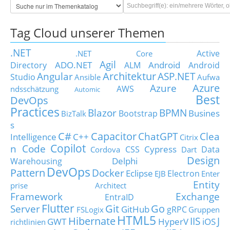
Tag Cloud unserer Themen
.NET
Active
.NET Core
Agil
ADO.NET
Android
Directory
ALM
Android
Architektur
Angular
ASP.NET
Studio
Ansible
Aufwa
Azure
Azure
AWS
ndsschätzung
Automic
Best
DevOps
Practices
Blazor
BPMN
Busines
Bootstrap
BizTalk
s
C#
Capacitor
ChatGPT
Clea
Intelligence
C++
Citrix
Copilot
n Code
Cypress
CSS
Data
Cordova
Dart
Design
Delphi
Warehousing
DevOps
Pattern
Docker
Eclipse
Electron
EJB
Enter
Entity
prise Architect
Framework
Exchange
EntraID
Flutter
Git
Go
Server
GitHub
gRPC
FSLogix
Gruppen
HTML5
Hibernate
IIS
J
GWT
HyperV
iOS
richtlinien