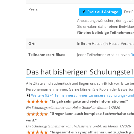
Preis:
Preis auf Anfrage
Der Pr
Anpassungswünschen, dem gewüns
Sie erhalten daher einen iindvidue
für eine beliebige Teilnehmera
Ort:
In Ihrem Hause (In-House-Veranst
Teilnahmezertifikat:
Jeder Teilnehmer erhält ein von
Dr
Das hat bisherigen Schulungstei
Alle Zitate sind authentisch und liegen uns schriftlich vor! Bitt
Personennamen nennen. Gerne können Sie Kopien der Bewertung
Weitere 9274 Teilnehmerstimmen zu unseren Schulungs- u
"
Es gab sehr gute und viele Informationen!
"
Ein Schulungsteilnehmer von Hako GmbH im Monat 1/2026
"
Gregor kann auch komplexe Sachverhalte seh
wird.
"
Ein Schulungsteilnehmer von IT-Designers GmbH im Monat 1/2026
"
Insgesamt ein sympathischer und zugleich gut