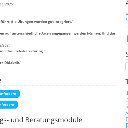
 11/2025
W
B
eführt, die Übungen wurden gut integriert.
"
S
ungen auf unterschiedliche Arten angegangen werden können. Und das
 2/2024
und das Code-Refectoring.
"
23
te Didaktik.
"
e
anfordern
D
nfordern
S
A
ngs- und Beratungsmodule