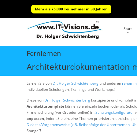
Mehr als 75.000 Teilnehmer in 30 Jahren
Start
Fernlernen
Architekturdokumentation m
Lernen Sie von
Dr. Holger Schwichtenberg
und anderen
renommi
individuellen Schulungen, Trainings und Workshops!
Diese von
Dr. Holger Schwichtenberg
konzipierte und komplett i
Architekturtemplate
können Sie einzeln buchen oder als Schu
Firmenschulung (vor Ort oder online) im
Schulungskonfigurator
v
anpassen
, indem Sie einzelne Themen priorisieren, streichen, 
Didaktik/Vorgehensweise (z.B. Reihenfolge der Unterthemen, Üb
Stange"!