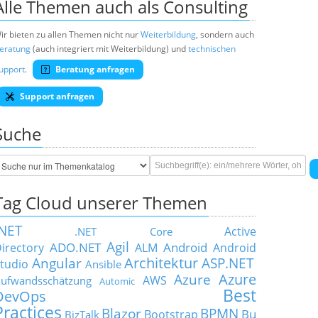
Alle Themen auch als Consulting
ir bieten zu allen Themen nicht nur
Weiterbildung
, sondern auch
eratung
(auch integriert mit Weiterbildung) und
technischen
upport
.
Beratung anfragen
Support anfragen
Suche
Tag Cloud unserer Themen
.NET
Active
.NET Core
Agil
ADO.NET
Android
irectory
ALM
Android
Architektur
Angular
ASP.NET
tudio
Ansible
Azure
Azure
AWS
ufwandsschätzung
Automic
Best
DevOps
Practices
Blazor
BPMN
Bu
Bootstrap
BizTalk