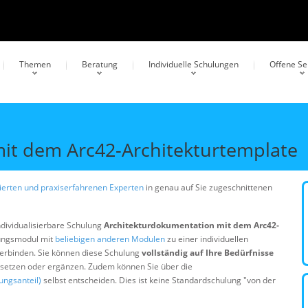
Themen
Beratung
Individuelle Schulungen
Offene S
it dem Arc42-Architekturtemplate
erten und praxiserfahrenen Experten
in genau auf Sie zugeschnittenen
ndividualisierbare Schulung
Architekturdokumentation mit dem Arc42-
lungsmodul mit
beliebigen anderen Modulen
zu einer individuellen
erbinden. Sie können diese Schulung
vollständig auf Ihre Bedürfnisse
ersetzen oder ergänzen. Zudem können Sie über die
ungsanteil)
selbst entscheiden. Dies ist keine Standardschulung "von der