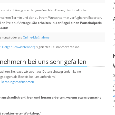
j
e
eis ist abhängig von der gewünschten Dauer, den inhaltlichen
chten Termin und den zu Ihrem Wunschtermin verfügbaren Experten.
llen Preis auf Anfrage.
Sie erhalten in der Regel einen Pauschalpreis
nzahl!
S
d
altung) oder als
Online-Maßnahme
b
u
. Holger Schwichtenberg
signiertes Teilnahmezertifikat.
lnehmern bei uns sehr gefallen
e beachten Sie, dass wir aber aus Datenschutzgründen keine
G
sbögen als Beweis bei uns anfordern!
m
nd Beratungsmaßnahmen
V
f
W
r anschaulich erklären und herausarbeiten, warum etwas gemacht
U
a
 strukturierter Workshop.
"