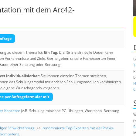
tation mit dem Arc42-
nfrage
ulung zu diesem Thema ist:
Ein Tag
. Die für Sie sinnvolle Dauer kann
ten Vorkenntnisse und Ziele. Gerne geben unsere Fachexperten Ihnen
L
 Dauer einer Schulung oder Beratung.
T
P
tt individualisierbar
: Sie können einzelne Themen streichen,
b
 können das Schulungsmodul mit anderen Schulungsmodulen kombinieren.
H
Ihre eigene Wunschagenda vorgeben.
C
he per Anfrageformular mit
her Konzepte
(z.B. Schulung mit/ohne PC-Übungen, Workshop, Beratung
W
(
S
lger Schwichtenberg
u.a.
renommierte Top-Experten mit viel Praxis-
M
skompetenz
.