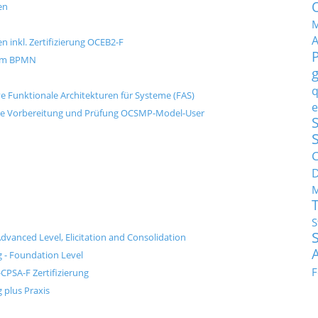
en
M
 inkl. Zertifizierung OCEB2-F
rem BPMN
q
e Funktionale Architekturen für Systeme (FAS)
e
ive Vorbereitung und Prüfung OCSMP-Model-User
S
C
M
S
dvanced Level, Elicitation and Consolidation
g - Foundation Level
F
CPSA-F Zertifizierung
 plus Praxis