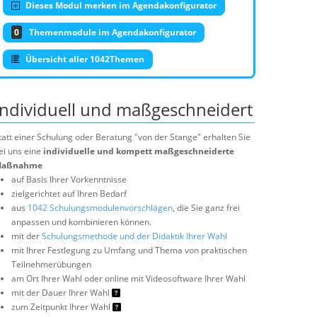
Dieses Modul merken im Agendakonfigurator
0
Themenmodule im Agendakonfigurator
Übersicht aller 1042Themen
Individuell und maßgeschneidert
tatt einer Schulung oder Beratung "von der Stange" erhalten Sie
ei uns eine
individuelle und kompett maßgeschneiderte
aßnahme
auf Basis Ihrer Vorkenntnisse
zielgerichtet auf Ihren Bedarf
aus
1042 Schulungsmodulenvorschlägen
, die Sie ganz frei
anpassen und kombinieren können.
mit der
Schulungsmethode und der Didaktik Ihrer Wahl
mit Ihrer Festlegung zu Umfang und Thema von praktischen
Teilnehmerübungen
am Ort Ihrer Wahl oder online mit Videosoftware Ihrer Wahl
mit der Dauer Ihrer Wahl
zum Zeitpunkt Ihrer Wahl