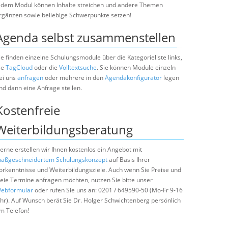
edem Modul können Inhalte streichen und andere Themen
rgänzen sowie beliebige Schwerpunkte setzen!
Agenda selbst zusammenstellen
ie finden einzelne Schulungsmodule über die Kategorieliste links,
ie
TagCloud
oder die
Volltextsuche
. Sie können Module einzeln
ei uns
anfragen
oder mehrere in den
Agendakonfigurator
legen
nd dann eine Anfrage stellen.
Kostenfreie
Weiterbildungsberatung
erne erstellen wir Ihnen kostenlos ein Angebot mit
aßgeschneidertem Schulungskonzept
auf Basis Ihrer
orkenntnisse und Weiterbildungsziele. Auch wenn Sie Preise und
reie Termine anfragen möchten, nutzen Sie bitte unser
ebformular
oder rufen Sie uns an: 0201 / 649590-50 (Mo-Fr 9-16
hr). Auf Wunsch berät Sie Dr. Holger Schwichtenberg persönlich
m Telefon!