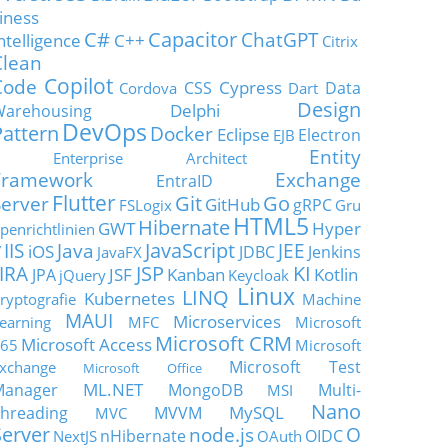
iness
C#
Capacitor
ChatGPT
ntelligence
C++
Citrix
Clean
Copilot
Code
Cypress
CSS
Data
Cordova
Dart
Design
Delphi
Warehousing
DevOps
Pattern
Docker
Eclipse
Electron
EJB
Entity
Enterprise Architect
Framework
Exchange
EntraID
Flutter
Git
Go
Server
GitHub
gRPC
FSLogix
Gru
HTML5
Hibernate
GWT
Hyper
penrichtlinien
JavaScript
IIS
Java
JEE
V
iOS
JDBC
Jenkins
JavaFX
JSP
KI
JIRA
JSF
Kanban
Kotlin
JPA
jQuery
Keycloak
Linux
LINQ
Kubernetes
ryptografie
Machine
MAUI
Microservices
earning
MFC
Microsoft
Microsoft CRM
Microsoft Access
65
Microsoft
Microsoft Test
xchange
Microsoft Office
ML.NET
Manager
MongoDB
Multi-
MSI
Nano
MySQL
hreading
MVVM
MVC
Server
node.js
O
nHibernate
OIDC
NextJS
OAuth