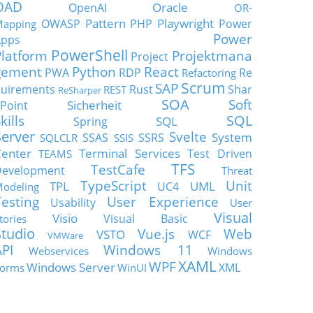
OAD
Oracle
OpenAI
OR-
Pattern
Playwright
OWASP
PHP
Power
apping
Power
Apps
PowerShell
Platform
Projektmana
Project
gement
Python
React
PWA
RDP
Re
Refactoring
Scrum
SAP
uirements
Rust
Shar
REST
ReSharper
SOA
Soft
Sicherheit
Point
SQL
kills
SQL
Spring
Server
Svelte
System
SSAS
SSRS
SQLCLR
SSIS
enter
Terminal Services
Test Driven
TEAMS
TFS
TestCafe
Development
Threat
TypeScript
Unit
TPL
UML
UC4
odeling
Testing
User Experience
Usability
User
Visual
Visio
Visual Basic
tories
Studio
Vue.js
Web
VSTO
WCF
VMWare
API
Windows 11
Webservices
Windows
XAML
WPF
Windows Server
XML
orms
WinUI