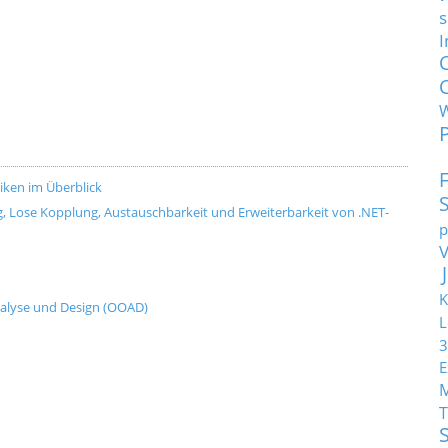
s
I
ken im Überblick
, Lose Kopplung, Austauschbarkeit und Erweiterbarkeit von .NET-
p
K
nalyse und Design (OOAD)
L
3
E
T