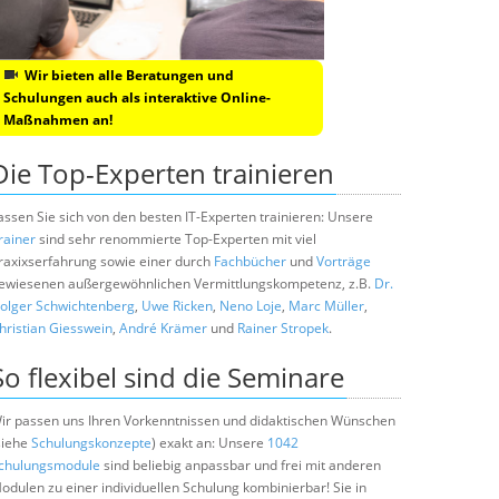
Wir bieten alle Beratungen und
Schulungen auch als interaktive Online-
Maßnahmen an!
Die Top-Experten trainieren
assen Sie sich von den besten IT-Experten trainieren: Unsere
rainer
sind sehr renommierte Top-Experten mit viel
raxixserfahrung sowie einer durch
Fachbücher
und
Vorträge
ewiesenen außergewöhnlichen Vermittlungskompetenz, z.B.
Dr.
olger Schwichtenberg
,
Uwe Ricken
,
Neno Loje
,
Marc Müller
,
hristian Giesswein
,
André Krämer
und
Rainer Stropek
.
So flexibel sind die Seminare
ir passen uns Ihren Vorkenntnissen und didaktischen Wünschen
siehe
Schulungskonzepte
) exakt an: Unsere
1042
chulungsmodule
sind beliebig anpassbar und frei mit anderen
odulen zu einer individuellen Schulung kombinierbar! Sie in