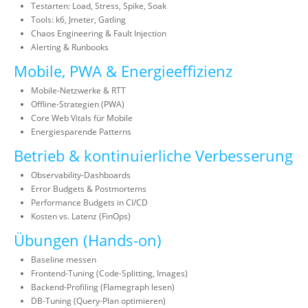
Testarten: Load, Stress, Spike, Soak
Tools: k6, Jmeter, Gatling
Chaos Engineering & Fault Injection
Alerting & Runbooks
Mobile, PWA & Energieeffizienz
Mobile-Netzwerke & RTT
Offline-Strategien (PWA)
Core Web Vitals für Mobile
Energiesparende Patterns
Betrieb & kontinuierliche Verbesserung
Observability-Dashboards
Error Budgets & Postmortems
Performance Budgets in CI/CD
Kosten vs. Latenz (FinOps)
Übungen (Hands-on)
Baseline messen
Frontend-Tuning (Code-Splitting, Images)
Backend-Profiling (Flamegraph lesen)
DB-Tuning (Query-Plan optimieren)