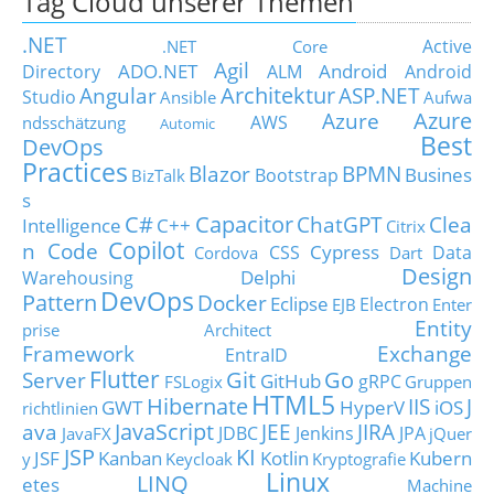
Tag Cloud unserer Themen
.NET
Active
.NET Core
Agil
ADO.NET
Android
Directory
ALM
Android
Architektur
Angular
ASP.NET
Studio
Ansible
Aufwa
Azure
Azure
AWS
ndsschätzung
Automic
Best
DevOps
Practices
Blazor
BPMN
Busines
Bootstrap
BizTalk
s
C#
Capacitor
ChatGPT
Clea
Intelligence
C++
Citrix
Copilot
n Code
Cypress
CSS
Data
Cordova
Dart
Design
Delphi
Warehousing
DevOps
Pattern
Docker
Eclipse
Electron
EJB
Enter
Entity
prise Architect
Framework
Exchange
EntraID
Flutter
Git
Go
Server
GitHub
gRPC
FSLogix
Gruppen
HTML5
Hibernate
IIS
J
GWT
HyperV
iOS
richtlinien
JavaScript
ava
JEE
JIRA
JDBC
Jenkins
JPA
JavaFX
jQuer
JSP
KI
JSF
Kanban
Kotlin
Kubern
y
Keycloak
Kryptografie
Linux
LINQ
etes
Machine