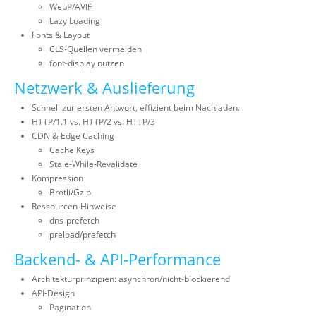
WebP/AVIF
Lazy Loading
Fonts & Layout
CLS-Quellen vermeiden
font-display nutzen
Netzwerk & Auslieferung
Schnell zur ersten Antwort, effizient beim Nachladen.
HTTP/1.1 vs. HTTP/2 vs. HTTP/3
CDN & Edge Caching
Cache Keys
Stale-While-Revalidate
Kompression
Brotli/Gzip
Ressourcen-Hinweise
dns-prefetch
preload/prefetch
Backend- & API-Performance
Architekturprinzipien: asynchron/nicht-blockierend
API-Design
Pagination