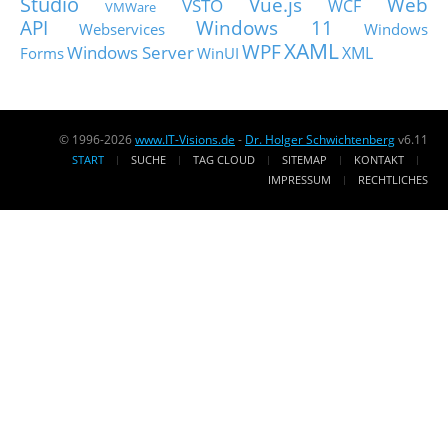
Studio
Vue.js
Web
VSTO
WCF
VMWare
API
Windows 11
Webservices
Windows
XAML
WPF
Windows Server
XML
Forms
WinUI
© 1996-2026
www.IT-Visions.de
-
Dr. Holger Schwichtenberg
v6.11
START
SUCHE
TAG CLOUD
SITEMAP
KONTAKT
IMPRESSUM
RECHTLICHES