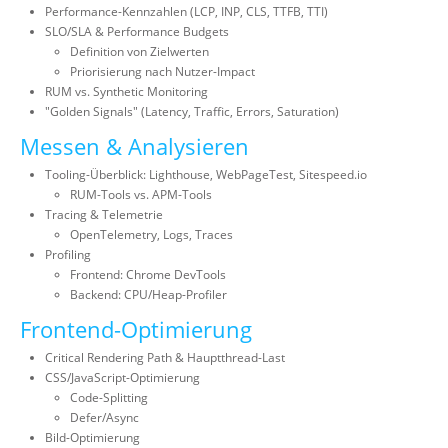
Performance-Kennzahlen (LCP, INP, CLS, TTFB, TTI)
SLO/SLA & Performance Budgets
Definition von Zielwerten
Priorisierung nach Nutzer-Impact
RUM vs. Synthetic Monitoring
"Golden Signals" (Latency, Traffic, Errors, Saturation)
Messen & Analysieren
Tooling-Überblick: Lighthouse, WebPageTest, Sitespeed.io
RUM-Tools vs. APM-Tools
Tracing & Telemetrie
OpenTelemetry, Logs, Traces
Profiling
Frontend: Chrome DevTools
Backend: CPU/Heap-Profiler
Frontend-Optimierung
Critical Rendering Path & Hauptthread-Last
CSS/JavaScript-Optimierung
Code-Splitting
Defer/Async
Bild-Optimierung