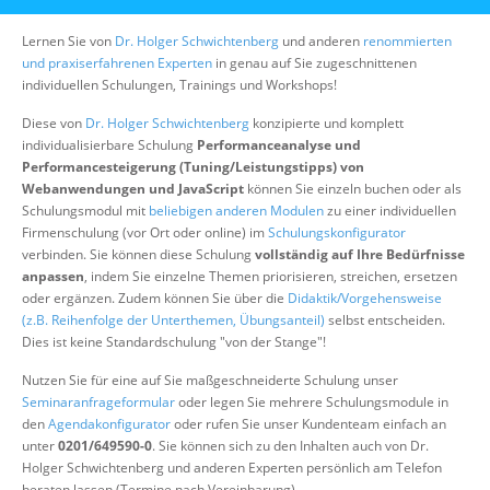
Über uns
Lernen Sie von
Dr. Holger Schwichtenberg
und anderen
renommierten
Suche
und praxiserfahrenen Experten
in genau auf Sie zugeschnittenen
individuellen Schulungen, Trainings und Workshops!
Diese von
Dr. Holger Schwichtenberg
konzipierte und komplett
individualisierbare Schulung
Performanceanalyse und
Performancesteigerung (Tuning/Leistungstipps) von
Webanwendungen und JavaScript
können Sie einzeln buchen oder als
Schulungsmodul mit
beliebigen anderen Modulen
zu einer individuellen
Firmenschulung (vor Ort oder online) im
Schulungskonfigurator
verbinden. Sie können diese Schulung
vollständig auf Ihre Bedürfnisse
anpassen
, indem Sie einzelne Themen priorisieren, streichen, ersetzen
oder ergänzen. Zudem können Sie über die
Didaktik/Vorgehensweise
(z.B. Reihenfolge der Unterthemen, Übungsanteil)
selbst entscheiden.
Dies ist keine Standardschulung "von der Stange"!
Nutzen Sie für eine auf Sie maßgeschneiderte Schulung unser
Seminaranfrageformular
oder legen Sie mehrere Schulungsmodule in
den
Agendakonfigurator
oder rufen Sie unser Kundenteam einfach an
unter
0201/649590-0
. Sie können sich zu den Inhalten auch von Dr.
Holger Schwichtenberg und anderen Experten persönlich am Telefon
beraten lassen (Termine nach Vereinbarung).