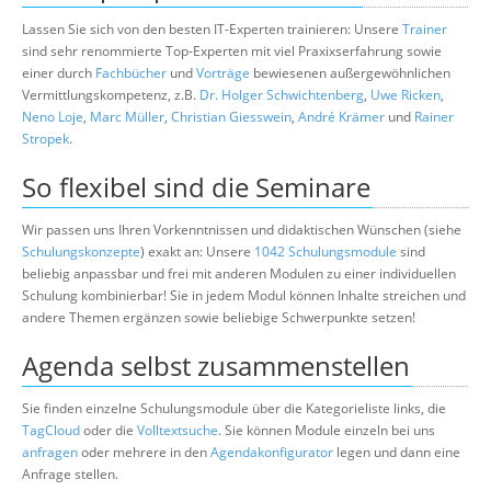
Lassen Sie sich von den besten IT-Experten trainieren: Unsere
Trainer
sind sehr renommierte Top-Experten mit viel Praxixserfahrung sowie
einer durch
Fachbücher
und
Vorträge
bewiesenen außergewöhnlichen
Vermittlungskompetenz, z.B.
Dr. Holger Schwichtenberg
,
Uwe Ricken
,
Neno Loje
,
Marc Müller
,
Christian Giesswein
,
André Krämer
und
Rainer
Stropek
.
So flexibel sind die Seminare
Wir passen uns Ihren Vorkenntnissen und didaktischen Wünschen (siehe
Schulungskonzepte
) exakt an: Unsere
1042 Schulungsmodule
sind
beliebig anpassbar und frei mit anderen Modulen zu einer individuellen
Schulung kombinierbar! Sie in jedem Modul können Inhalte streichen und
andere Themen ergänzen sowie beliebige Schwerpunkte setzen!
Agenda selbst zusammenstellen
Sie finden einzelne Schulungsmodule über die Kategorieliste links, die
TagCloud
oder die
Volltextsuche
. Sie können Module einzeln bei uns
anfragen
oder mehrere in den
Agendakonfigurator
legen und dann eine
Anfrage stellen.