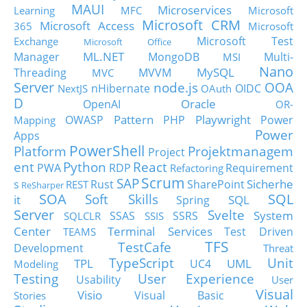
MAUI
Microservices
Learning
MFC
Microsoft
Microsoft CRM
Microsoft Access
365
Microsoft
Microsoft Test
Exchange
Microsoft Office
ML.NET
Manager
MongoDB
Multi-
MSI
Nano
MySQL
Threading
MVVM
MVC
Server
node.js
OOA
nHibernate
OIDC
NextJS
OAuth
D
Oracle
OpenAI
OR-
Pattern
Playwright
OWASP
PHP
Power
Mapping
Power
Apps
PowerShell
Platform
Projektmanagem
Project
ent
Python
React
PWA
RDP
Requirement
Refactoring
Scrum
SAP
Sicherhe
s
Rust
SharePoint
REST
ReSharper
SOA
SQL
Soft Skills
it
SQL
Spring
Server
Svelte
System
SSAS
SSRS
SQLCLR
SSIS
Center
Terminal Services
Test Driven
TEAMS
TFS
TestCafe
Development
Threat
TypeScript
Unit
TPL
UML
UC4
Modeling
Testing
User Experience
Usability
User
Visual
Visio
Visual Basic
Stories