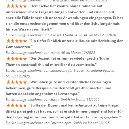
Ein Schulungsteilnehmer von IT-Designers GmbH im Monat 1/2026
"
Herr Tielke hat konnte ohne Probleme auf
unterschiedlichste Fragestellungen antworten und ist auch auf
spezielle Fälle innerhalb unserer Anwendungen eingegangen. Er hat
sich die entsprechende genommen und über den Schulungsinhalt
hinaus Wissen vermittelt.
"
Ein Schulungsteilnehmer von AWENKO GmbH & Co. KG im Monat 1/2026
"
Ein tiefer Einblick unter die Haube mit Herleitung der
Componenten.
"
Ein Schulungsteilnehmer von esatus AG im Monat 12/2025
"
Der Dozent hat es immer wieder geschafft die
Themen anschaulich und mitreißend zu vermitteln.
"
Ein Schulungsteilnehmer von Landesamt für Steuern Rheinland-Pfalz im
Monat 12/2025
"
Wir haben gute und verständliche Erklärungen
bekommen, gute Beispiele die den Stoff greifbar machen und
hatten dabei ein angenehmes Lerntempo.
"
Ein Schulungsteilnehmer von Eucon GmbH im Monat 11/2025
"
Sollte der Dozent mal keine Antwort auf eine Frage
direkt parat gehabt haben, so hat er sich immer umgehend (oder für
den Folgetag) informiert und eine gute Antwort / Lösung gegeben.
"
Ein Schulungsteilnehmer von Emerson epro GmbH im Monat 9/2025