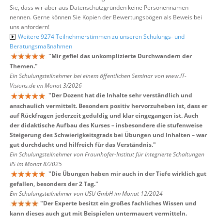
Sie, dass wir aber aus Datenschutzgründen keine Personennamen
nennen. Gerne können Sie Kopien der Bewertungsbögen als Beweis bei
uns anfordern!
Weitere 9274 Teilnehmerstimmen zu unseren Schulungs- und
Beratungsmaßnahmen
"
Mir gefiel das unkomplizierte Durchwandern der
Themen.
"
Ein Schulungsteilnehmer bei einem öffentlichen Seminar von www.IT-
Visions.de im Monat 3/2026
"
Der Dozent hat die Inhalte sehr verständlich und
anschaulich vermittelt. Besonders positiv hervorzuheben ist, dass er
auf Rückfragen jederzeit geduldig und klar eingegangen ist. Auch
der didaktische Aufbau des Kurses – insbesondere die stufenweise
Steigerung des Schwierigkeitsgrads bei Übungen und Inhalten – war
gut durchdacht und hilfreich für das Verständnis.
"
Ein Schulungsteilnehmer von Fraunhofer-Institut für Integrierte Schaltungen
IIS im Monat 8/2025
"
Die Übungen haben mir auch in der Tiefe wirklich gut
gefallen, besonders der 2 Tag.
"
Ein Schulungsteilnehmer von USU GmbH im Monat 12/2024
"
Der Experte besitzt ein großes fachliches Wissen und
kann dieses auch gut mit Beispielen untermauert vermitteln.