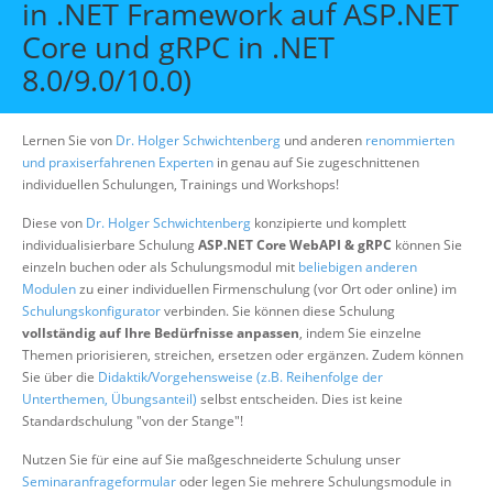
in .NET Framework auf ASP.NET
Über uns
Core und gRPC in .NET
Suche
8.0/9.0/10.0)
Lernen Sie von
Dr. Holger Schwichtenberg
und anderen
renommierten
und praxiserfahrenen Experten
in genau auf Sie zugeschnittenen
individuellen Schulungen, Trainings und Workshops!
Diese von
Dr. Holger Schwichtenberg
konzipierte und komplett
individualisierbare Schulung
ASP.NET Core WebAPI & gRPC
können Sie
einzeln buchen oder als Schulungsmodul mit
beliebigen anderen
Modulen
zu einer individuellen Firmenschulung (vor Ort oder online) im
Schulungskonfigurator
verbinden. Sie können diese Schulung
vollständig auf Ihre Bedürfnisse anpassen
, indem Sie einzelne
Themen priorisieren, streichen, ersetzen oder ergänzen. Zudem können
Sie über die
Didaktik/Vorgehensweise (z.B. Reihenfolge der
Unterthemen, Übungsanteil)
selbst entscheiden. Dies ist keine
Standardschulung "von der Stange"!
Nutzen Sie für eine auf Sie maßgeschneiderte Schulung unser
Seminaranfrageformular
oder legen Sie mehrere Schulungsmodule in