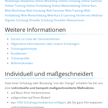
Workshops
Akademie
Online-Workshop
Online-Schulung
Online-Seminar
Online-Training
Online-Fortbildung
Online-Weiterbildung
Online-Kurs
Web-Workshop
Web-Schulung
Web-Seminar
Web-Training
Web-
Fortbildung
Web-Weiterbildung
Web-Kurs
E-Learning
Fernlernen
Webinar
Digitale Schulung
Virtuelle Schulung
Virtueller Klassenraum
Weitere Informationen
Zurück zur Liste der Seminarthemen
Allgemeine Informationen über unsere Schulungen
Schulungskonzepte
Konditionen
Trainerprofile
Referenzkunden
Individuell und maßgeschneidert
Statt einer Schulung oder Beratung "von der Stange" erhalten Sie bei uns
eine
individuelle und kompett maßgeschneiderte Maßnahme
auf Basis Ihrer Vorkenntnisse
zielgerichtet auf Ihren Bedarf
aus
1042 Schulungsmodulenvorschlägen
, die Sie ganz frei anpassen
und kombinieren können.