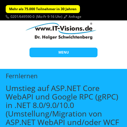
Mehr als 75.000 Teilnehmer in 30 Jahren
0201/649590-0
(Mo-Fr 9-16 Uhr)
Anfrage
MENU
Start
Fernlernen
Themen
Umstieg auf ASP.NET Core
Beratung
WebAPI und Google RPC (gRPC)
Individuelle Schulungen
in .NET 8.0/9.0/10.0
Offene Seminare
(Umstellung/Migration von
ASP.NET WebAPI und/oder WCF
Wissen