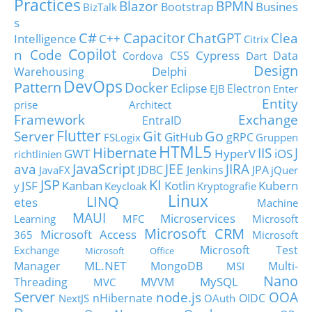
Practices
Blazor
BPMN
Busines
Bootstrap
BizTalk
s
C#
Capacitor
ChatGPT
Clea
Intelligence
C++
Citrix
Copilot
n Code
Cypress
CSS
Data
Cordova
Dart
Design
Delphi
Warehousing
DevOps
Pattern
Docker
Eclipse
Electron
EJB
Enter
Entity
prise Architect
Framework
Exchange
EntraID
Flutter
Git
Go
Server
GitHub
gRPC
FSLogix
Gruppen
HTML5
Hibernate
IIS
J
GWT
HyperV
iOS
richtlinien
JavaScript
ava
JEE
JIRA
JDBC
Jenkins
JPA
JavaFX
jQuer
JSP
KI
JSF
Kanban
Kotlin
Kubern
y
Keycloak
Kryptografie
Linux
LINQ
etes
Machine
MAUI
Microservices
Learning
MFC
Microsoft
Microsoft CRM
Microsoft Access
365
Microsoft
Microsoft Test
Exchange
Microsoft Office
ML.NET
Manager
MongoDB
Multi-
MSI
Nano
MySQL
Threading
MVVM
MVC
Server
node.js
OOA
nHibernate
OIDC
NextJS
OAuth