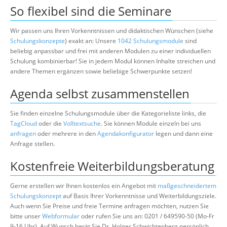
So flexibel sind die Seminare
Wir passen uns Ihren Vorkenntnissen und didaktischen Wünschen (siehe
Schulungskonzepte
) exakt an: Unsere
1042 Schulungsmodule
sind
beliebig anpassbar und frei mit anderen Modulen zu einer individuellen
Schulung kombinierbar! Sie in jedem Modul können Inhalte streichen und
andere Themen ergänzen sowie beliebige Schwerpunkte setzen!
Agenda selbst zusammenstellen
Sie finden einzelne Schulungsmodule über die Kategorieliste links, die
TagCloud
oder die
Volltextsuche
. Sie können Module einzeln bei uns
anfragen
oder mehrere in den
Agendakonfigurator
legen und dann eine
Anfrage stellen.
Kostenfreie Weiterbildungsberatung
Gerne erstellen wir Ihnen kostenlos ein Angebot mit
maßgeschneidertem
Schulungskonzept
auf Basis Ihrer Vorkenntnisse und Weiterbildungsziele.
Auch wenn Sie Preise und freie Termine anfragen möchten, nutzen Sie
bitte unser
Webformular
oder rufen Sie uns an: 0201 / 649590-50 (Mo-Fr
9-16 Uhr). Auf Wunsch berät Sie Dr. Holger Schwichtenberg persönlich