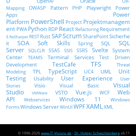
D
Oracle
OpenAI
OR-
Pattern
Playwright
OWASP
PHP
Power
Mapping
Power
Apps
PowerShell
Platform
Projektmanagem
Project
ent
Python
React
PWA
RDP
Requirement
Refactoring
Scrum
SAP
Sicherhe
s
Rust
SharePoint
REST
ReSharper
SOA
SQL
Soft Skills
it
SQL
Spring
Server
Svelte
System
SSAS
SSRS
SQLCLR
SSIS
Center
Terminal Services
Test Driven
TEAMS
TFS
TestCafe
Development
Threat
TypeScript
Unit
TPL
UML
UC4
Modeling
Testing
User Experience
Usability
User
Visual
Visio
Visual Basic
Stories
Studio
Vue.js
Web
VSTO
WCF
VMWare
API
Windows 11
Webservices
Windows
XAML
WPF
Windows Server
XML
Forms
WinUI
© 1996-2026
www.IT-Visions.de
-
Dr. Holger Schwichtenberg
v6.11