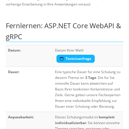
vorherige Einarbeitung in Ihre Anwendungen voraus)
Fernlernen: ASP.NET Core WebAPI &
gRPC
Datum:
Datum Ihrer Wahl
Terminanfrage
Dauer:
Eine typische Dauer für eine Schulung zu
diesem Thema ist:
3 Tage
. Die für Sie
sinnvolle Dauer kann abweichen auf
Basis Ihrer konkreten Vorkenntnisse und
Ziele. Gerne geben unsere Fachexperten
Ihnen eine individuelle Empfehlung zur
Dauer einer Schulung oder Beratung.
Anpassbarkeit:
Dieses Schulungsmodul ist
komplett
individualisierbar
: Sie können einzelne
Themen streichen, ergänzen oder