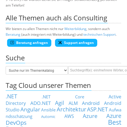
am Telefon!
Alle Themen auch als Consulting
Wir bieten zu allen Themen nicht nur
Weiterbildung
, sondern auch
Beratung
(auch integriert mit Weiterbildung) und
technischen Support
.
Beratung anfragen
Support anfragen
Suche
Tag Cloud unserer Themen
.NET
Active
.NET Core
Agil
ADO.NET
Android
Directory
ALM
Android
Architektur
Angular
ASP.NET
Studio
Ansible
Aufwa
Azure
Azure
AWS
ndsschätzung
Automic
Best
DevOps