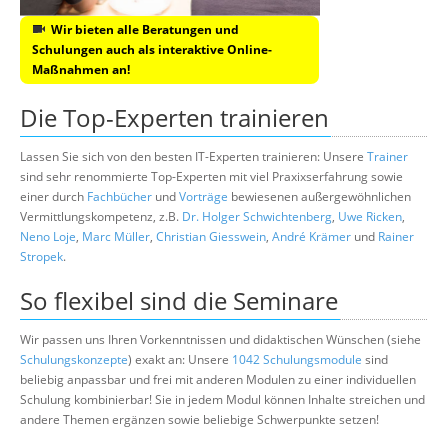
Wir bieten alle Beratungen und
Schulungen auch als interaktive Online-
Maßnahmen an!
Die Top-Experten trainieren
Lassen Sie sich von den besten IT-Experten trainieren: Unsere
Trainer
sind sehr renommierte Top-Experten mit viel Praxixserfahrung sowie
einer durch
Fachbücher
und
Vorträge
bewiesenen außergewöhnlichen
Vermittlungskompetenz, z.B.
Dr. Holger Schwichtenberg
,
Uwe Ricken
,
Neno Loje
,
Marc Müller
,
Christian Giesswein
,
André Krämer
und
Rainer
Stropek
.
So flexibel sind die Seminare
Wir passen uns Ihren Vorkenntnissen und didaktischen Wünschen (siehe
Schulungskonzepte
) exakt an: Unsere
1042 Schulungsmodule
sind
beliebig anpassbar und frei mit anderen Modulen zu einer individuellen
Schulung kombinierbar! Sie in jedem Modul können Inhalte streichen und
andere Themen ergänzen sowie beliebige Schwerpunkte setzen!