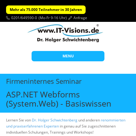
Mehr als 75.000 Teilnehmer in 30 Jahren
0201/649590-0
(Mo-Fr 9-16 Uhr)
Anfrage
MENU
Start
Firmeninternes Seminar
Themen
ASP.NET Webforms
Beratung
(System.Web) - Basiswissen
Individuelle Schulungen
Offene Seminare
Lernen Sie von
Dr. Holger Schwichtenberg
und anderen
renommierten
und praxiserfahrenen Experten
in genau auf Sie zugeschnittenen
Wissen
individuellen Schulungen, Trainings und Workshops!