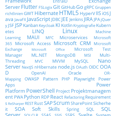
Framework
Exchange
EntraID
Flutter
Git
Go
Server
GitHub
gRPC
FSLogix
Gruppen
HTML5
Hibernate
IIS
J
GWT
HyperV
iOS
richtlinien
JavaScript
ava
JEE
JIRA
JDBC
Jenkins
JPA
JavaFX
jQuer
JSP
KI
JSF
Kanban
Kotlin
Kubern
y
Keycloak
Kryptografie
Linux
LINQ
etes
Machine
MAUI
Microservices
Learning
MFC
Microsoft
Microsoft CRM
Microsoft Access
365
Microsoft
Microsoft Test
Exchange
Microsoft Office
ML.NET
Manager
MongoDB
Multi-
MSI
Nano
MySQL
Threading
MVVM
MVC
Server
node.js
OOA
nHibernate
OIDC
NextJS
OAuth
D
Oracle
OpenAI
OR-
Pattern
Playwright
OWASP
PHP
Power
Mapping
Power
Apps
PowerShell
Platform
Projektmanagem
Project
ent
Python
React
PWA
RDP
Requirement
Refactoring
Scrum
SAP
Sicherhe
s
Rust
SharePoint
REST
ReSharper
SOA
SQL
Soft Skills
it
SQL
Spring
Server
Svelte
System
SSAS
SSRS
SQLCLR
SSIS