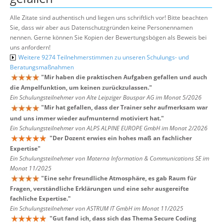
Alle Zitate sind authentisch und liegen uns schriftlich vor! Bitte beachten
Sie, dass wir aber aus Datenschutzgründen keine Personennamen
nennen. Gerne können Sie Kopien der Bewertungsbögen als Beweis bei
uns anfordern!
Weitere 9274 Teilnehmerstimmen zu unseren Schulungs- und
Beratungsmaßnahmen
"
Mir haben die praktischen Aufgaben gefallen und auch
die Ampelfunktion, um keinen zurückzulassen.
"
Ein Schulungsteilnehmer von Alte Leipziger Bauspar AG im Monat 5/2026
"
Mir hat gefallen, dass der Trainer sehr aufmerksam war
und uns immer wieder aufmunternd motiviert hat.
"
Ein Schulungsteilnehmer von ALPS ALPINE EUROPE GmbH im Monat 2/2026
"
Der Dozent erwies ein hohes maß an fachlicher
Expertise
"
Ein Schulungsteilnehmer von Materna Information & Communications SE im
Monat 11/2025
"
Eine sehr freundliche Atmosphäre, es gab Raum für
Fragen, verständliche Erklärungen und eine sehr ausgereifte
fachliche Expertise.
"
Ein Schulungsteilnehmer von ASTRUM IT GmbH im Monat 11/2025
"
Gut fand ich, dass sich das Thema Secure Coding