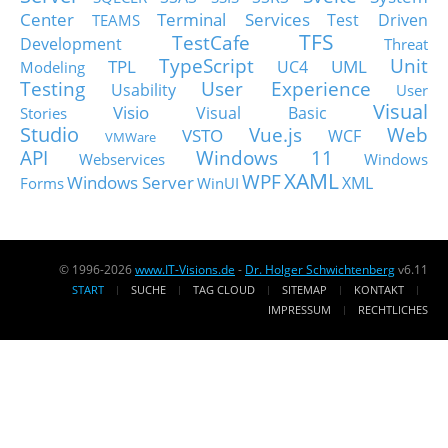
Center
Terminal Services
Test Driven
TEAMS
TFS
TestCafe
Development
Threat
TypeScript
Unit
TPL
UML
UC4
Modeling
Testing
User Experience
Usability
User
Visual
Visio
Visual Basic
Stories
Studio
Vue.js
Web
VSTO
WCF
VMWare
API
Windows 11
Webservices
Windows
XAML
WPF
Windows Server
XML
Forms
WinUI
© 1996-2026
www.IT-Visions.de
-
Dr. Holger Schwichtenberg
v6.11
START
SUCHE
TAG CLOUD
SITEMAP
KONTAKT
IMPRESSUM
RECHTLICHES