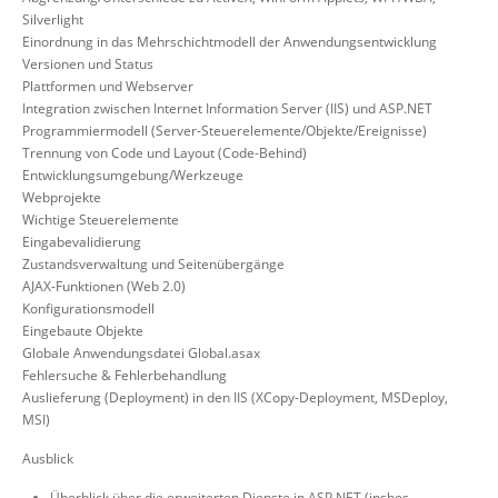
Silverlight
Einordnung in das Mehrschichtmodell der Anwendungsentwicklung
Versionen und Status
Plattformen und Webserver
Integration zwischen Internet Information Server (IIS) und ASP.NET
Programmiermodell (Server-Steuerelemente/Objekte/Ereignisse)
Trennung von Code und Layout (Code-Behind)
Entwicklungsumgebung/Werkzeuge
Webprojekte
Wichtige Steuerelemente
Eingabevalidierung
Zustandsverwaltung und Seitenübergänge
AJAX-Funktionen (Web 2.0)
Konfigurationsmodell
Eingebaute Objekte
Globale Anwendungsdatei Global.asax
Fehlersuche & Fehlerbehandlung
Auslieferung (Deployment) in den IIS (XCopy-Deployment, MSDeploy,
MSI)
Ausblick
Überblick über die erweiterten Dienste in ASP.NET (insbes.