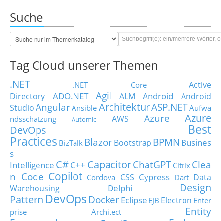
Suche
Tag Cloud unserer Themen
.NET
Active
.NET Core
Agil
ADO.NET
Android
Directory
ALM
Android
Architektur
Angular
ASP.NET
Studio
Ansible
Aufwa
Azure
Azure
AWS
ndsschätzung
Automic
Best
DevOps
Practices
Blazor
BPMN
Busines
Bootstrap
BizTalk
s
C#
Capacitor
ChatGPT
Clea
Intelligence
C++
Citrix
Copilot
n Code
Cypress
CSS
Data
Cordova
Dart
Design
Delphi
Warehousing
DevOps
Pattern
Docker
Eclipse
Electron
EJB
Enter
Entity
prise Architect