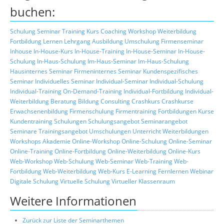
buchen:
Schulung
Seminar
Training
Kurs
Coaching
Workshop
Weiterbildung
Fortbildung
Lernen
Lehrgang
Ausbildung
Umschulung
Firmenseminar
Inhouse
In-House-Kurs
In-House-Training
In-House-Seminar
In-House-
Schulung
In-Haus-Schulung
Im-Haus-Seminar
Im-Haus-Schulung
Hausinternes Seminar
Firmeninternes Seminar
Kundenspezifisches
Seminar
Individuelles Seminar
Individual-Seminar
Individual-Schulung
Individual-Training
On-Demand-Training
Individual-Fortbildung
Individual-
Weiterbildung
Beratung
Bildung
Consulting
Crashkurs
Crashkurse
Erwachsenenbildung
Firmenschulung
Firmentraining
Fortbildungen
Kurse
Kundentraining
Schulungen
Schulungsangebot
Seminarangebot
Seminare
Trainingsangebot
Umschulungen
Unterricht
Weiterbildungen
Workshops
Akademie
Online-Workshop
Online-Schulung
Online-Seminar
Online-Training
Online-Fortbildung
Online-Weiterbildung
Online-Kurs
Web-Workshop
Web-Schulung
Web-Seminar
Web-Training
Web-
Fortbildung
Web-Weiterbildung
Web-Kurs
E-Learning
Fernlernen
Webinar
Digitale Schulung
Virtuelle Schulung
Virtueller Klassenraum
Weitere Informationen
Zurück zur Liste der Seminarthemen