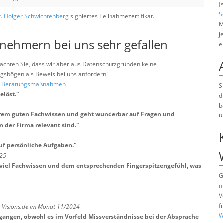
(
S
. Holger Schwichtenberg
signiertes Teilnahmezertifikat.
M
j
lnehmern bei uns sehr gefallen
e
e beachten Sie, dass wir aber aus Datenschutzgründen keine
sbögen als Beweis bei uns anfordern!
nd Beratungsmaßnahmen
S
elöst.
"
d
b
xtrem guten Fachwissen und geht wunderbar auf Fragen und
u
n der Firma relevant sind.
"
auf persönliche Aufgaben.
"
025
mit viel Fachwissen und dem entsprechenden Fingerspitzengefühl, was
G
m
V
f
T-Visions.de im Monat 11/2024
W
egangen, obwohl es im Vorfeld Missverständnisse bei der Absprache