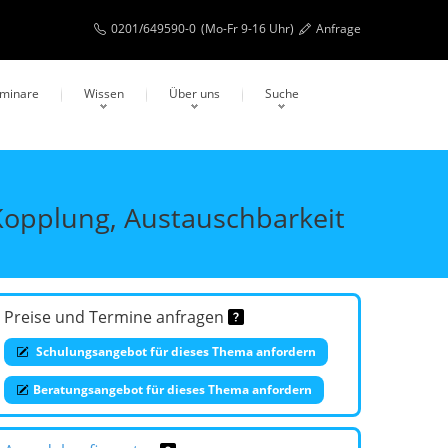
0201/649590-0
(Mo-Fr 9-16 Uhr)
Anfrage
eminare
Wissen
Über uns
Suche
 Kopplung, Austauschbarkeit
Preise und Termine anfragen
Schulungsangebot für dieses Thema anfordern
Beratungsangebot für dieses Thema anfordern