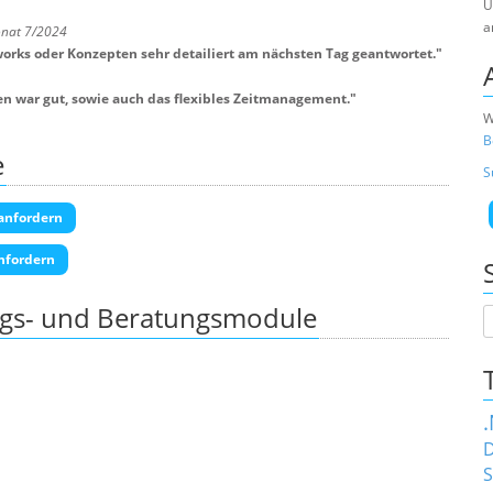
U
a
onat 7/2024
orks oder Konzepten sehr detailiert am nächsten Tag geantwortet.
"
en war gut, sowie auch das flexibles Zeitmanagement.
"
W
B
e
S
anfordern
nfordern
ngs- und Beratungsmodule
D
S