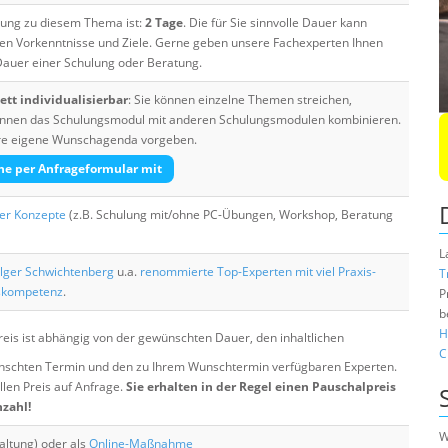
ulung zu diesem Thema ist:
2 Tage
. Die für Sie sinnvolle Dauer kann
ten Vorkenntnisse und Ziele. Gerne geben unsere Fachexperten Ihnen
 Dauer einer Schulung oder Beratung.
tt individualisierbar
: Sie können einzelne Themen streichen,
 können das Schulungsmodul mit anderen Schulungsmodulen kombinieren.
Ihre eigene Wunschagenda vorgeben.
he per Anfrageformular mit
her Konzepte
(z.B. Schulung mit/ohne PC-Übungen, Workshop, Beratung
L
lger Schwichtenberg
u.a.
renommierte Top-Experten mit viel Praxis-
T
skompetenz
.
P
b
H
eis ist abhängig von der gewünschten Dauer, den inhaltlichen
C
chten Termin und den zu Ihrem Wunschtermin verfügbaren Experten.
llen Preis auf Anfrage.
Sie erhalten in der Regel einen Pauschalpreis
nzahl!
W
altung) oder als
Online-Maßnahme