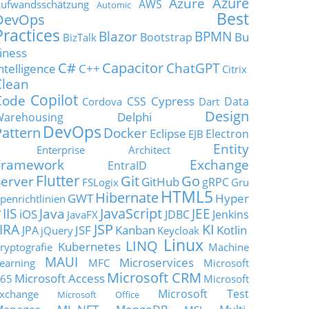
Azure
Azure
AWS
ufwandsschätzung
Automic
Best
DevOps
Practices
Blazor
BPMN
Bu
Bootstrap
BizTalk
iness
C#
Capacitor
ChatGPT
ntelligence
C++
Citrix
Clean
Copilot
Code
Cypress
CSS
Data
Cordova
Dart
Design
Delphi
Warehousing
DevOps
Pattern
Docker
Eclipse
Electron
EJB
Entity
Enterprise Architect
Framework
Exchange
EntraID
Flutter
Git
Go
Server
GitHub
gRPC
FSLogix
Gru
HTML5
Hibernate
GWT
Hyper
penrichtlinien
JavaScript
IIS
Java
JEE
V
iOS
JDBC
Jenkins
JavaFX
JSP
KI
JIRA
JSF
Kanban
Kotlin
JPA
jQuery
Keycloak
Linux
LINQ
Kubernetes
ryptografie
Machine
MAUI
Microservices
earning
MFC
Microsoft
Microsoft CRM
Microsoft Access
65
Microsoft
Microsoft Test
xchange
Microsoft Office