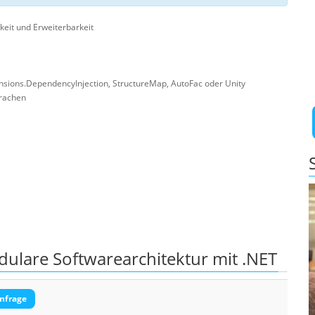
eit und Erweiterbarkeit
nsions.DependencyInjection, StructureMap, AutoFac oder Unity
prachen
lare Softwarearchitektur mit .NET
nfrage