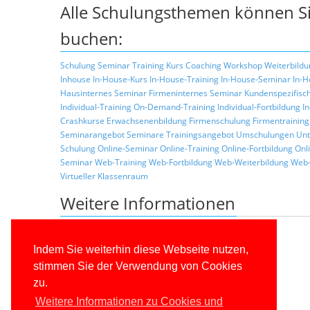
Alle Schulungsthemen können Si
buchen:
Schulung
Seminar
Training
Kurs
Coaching
Workshop
Weiterbildu
Inhouse
In-House-Kurs
In-House-Training
In-House-Seminar
In-H
Hausinternes Seminar
Firmeninternes Seminar
Kundenspezifisc
Individual-Training
On-Demand-Training
Individual-Fortbildung
I
Crashkurse
Erwachsenenbildung
Firmenschulung
Firmentraining
Seminarangebot
Seminare
Trainingsangebot
Umschulungen
Unt
Schulung
Online-Seminar
Online-Training
Online-Fortbildung
Onl
Seminar
Web-Training
Web-Fortbildung
Web-Weiterbildung
Web-
Virtueller Klassenraum
Weitere Informationen
Zurück zur Liste der Seminarthemen
Allgemeine Informationen über unsere Schulungen
Indem Sie weiterhin diese Webseite nutzen,
Schulungskonzepte
stimmen Sie der Verwendung von Cookies
Konditionen
zu.
Trainerprofile
Referenzkunden
Weitere Informationen zu Cookies und