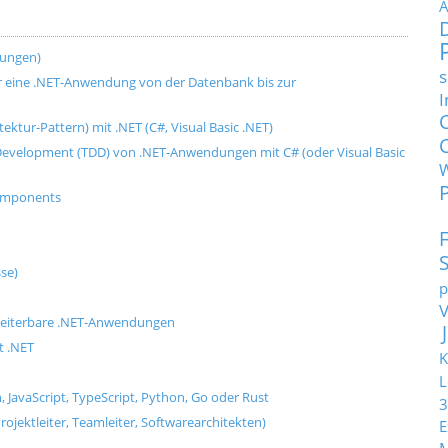
A
dungen)
s
für eine .NET-Anwendung von der Datenbank bis zur
I
ktur-Pattern) mit .NET (C#, Visual Basic .NET)
n Development (TDD) von .NET-Anwendungen mit C# (oder Visual Basic
Components
se)
p
weiterbare .NET-Anwendungen
t .NET
K
L
, JavaScript, TypeScript, Python, Go oder Rust
3
rojektleiter, Teamleiter, Softwarearchitekten)
E