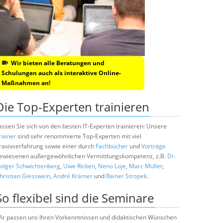
Wir bieten alle Beratungen und
Schulungen auch als interaktive Online-
Maßnahmen an!
Die Top-Experten trainieren
assen Sie sich von den besten IT-Experten trainieren: Unsere
rainer
sind sehr renommierte Top-Experten mit viel
raxixserfahrung sowie einer durch
Fachbücher
und
Vorträge
ewiesenen außergewöhnlichen Vermittlungskompetenz, z.B.
Dr.
olger Schwichtenberg
,
Uwe Ricken
,
Neno Loje
,
Marc Müller
,
hristian Giesswein
,
André Krämer
und
Rainer Stropek
.
So flexibel sind die Seminare
ir passen uns Ihren Vorkenntnissen und didaktischen Wünschen