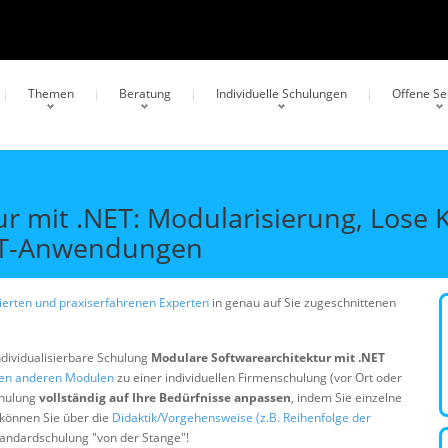
Themen
Beratung
Individuelle Schulungen
Offene S
r mit .NET: Modularisierung, Lose
NET-Anwendungen
erten und praxiserfahrenen Experten
in genau auf Sie zugeschnittenen
ndividualisierbare Schulung
Modulare Softwarearchitektur mit .NET
gen anderen Modulen
zu einer individuellen Firmenschulung (vor Ort oder
chulung
vollständig auf Ihre Bedürfnisse anpassen
, indem Sie einzelne
 können Sie über die
Didaktik/Vorgehensweise (z.B. Reihenfolge der
Standardschulung "von der Stange"!