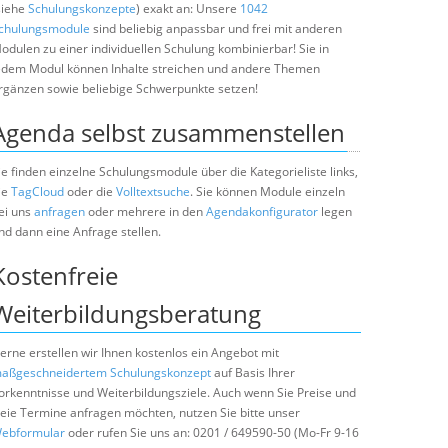
siehe
Schulungskonzepte
) exakt an: Unsere
1042
chulungsmodule
sind beliebig anpassbar und frei mit anderen
odulen zu einer individuellen Schulung kombinierbar! Sie in
edem Modul können Inhalte streichen und andere Themen
rgänzen sowie beliebige Schwerpunkte setzen!
Agenda selbst zusammenstellen
ie finden einzelne Schulungsmodule über die Kategorieliste links,
ie
TagCloud
oder die
Volltextsuche
. Sie können Module einzeln
ei uns
anfragen
oder mehrere in den
Agendakonfigurator
legen
nd dann eine Anfrage stellen.
Kostenfreie
Weiterbildungsberatung
erne erstellen wir Ihnen kostenlos ein Angebot mit
aßgeschneidertem Schulungskonzept
auf Basis Ihrer
orkenntnisse und Weiterbildungsziele. Auch wenn Sie Preise und
reie Termine anfragen möchten, nutzen Sie bitte unser
ebformular
oder rufen Sie uns an: 0201 / 649590-50 (Mo-Fr 9-16