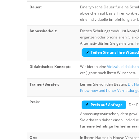
Dauer:
Eine typische Dauer für eine Sch
abweichen auf Basis Ihrer konkre
eine individuelle Empfehlung zur
Anpassbarkeit:
Dieses Schulungsmodul ist
komple
ergänzen oder priorisieren. Sie
Alternativ dürfen Sie gerne uns 
Teilen Sie uns Ihre Wünsc
Didaktisches Konzept:
Wir bieten eine
Vielzahl didaktisc
etc.) ganz nach Ihren Wünschen.
Trainer/Berater:
Lernen Sie von den Besten:
Dr. Ho
Know-how und hoher Vermittlung
Preis:
Preis auf Anfrage
Der Pr
Anpassungswünschen, dem gewüns
Sie erhalten daher einen iindvidue
für eine beliebige Teilnehmera
Ort:
In Ihrem Hause (In-House-Veranst