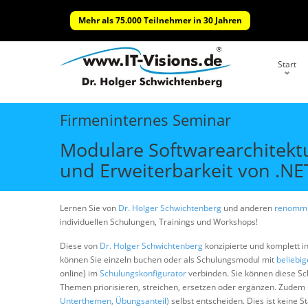
Mehr als 75.000 Teilnehmer in 30 Jahren
Start
Firmeninternes Seminar
Modulare Softwarearchitektu
und Erweiterbarkeit von .
Lernen Sie von
Dr. Holger Schwichtenberg
und anderen
renommi
individuellen Schulungen, Trainings und Workshops!
Diese von
Dr. Holger Schwichtenberg
konzipierte und komplett i
können Sie einzeln buchen oder als Schulungsmodul mit
beliebi
online) im
Schulungskonfigurator
verbinden. Sie können diese S
Themen priorisieren, streichen, ersetzen oder ergänzen. Zudem
Unterthemen, Übungsanteil)
selbst entscheiden. Dies ist keine 