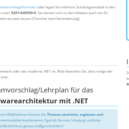
minaranfrageformular
oder legen Sie mehrere Schulungsmodule in den
n unter
0201/649590-0
. Sie können sich zu den Inhalten auch von Dr.
efon beraten lassen (Termine nach Vereinbarung).
amework oder das moderne .NET an. Bitte beachten Sie, dass einige der
S
sind.
b
M
mmvorschlag/Lehrplan für das
warearchitektur mit .NET
nseren Maßnahmen können Sie
Themen streichen, ergänzen und
hemenmodulen kombinieren. Egal ob Sie eine Schulung und/oder
d Bedürfnisse genau maßgeschneidert!