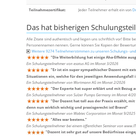
Teilnahmezertifikat:
Jeder Teilnehmer erhält ein von
Dr
Das hat bisherigen Schulungstei
Alle Zitate sind authentisch und liegen uns schriftlich vor! Bitt
Personennamen nennen. Gerne können Sie Kopien der Bewertung
Weitere 9274 Teilnehmerstimmen zu unseren Schulungs- u
"
Die Weiterbildung hat einige Aha-Effekte ausg
Ein Schulungsteilnehmer von esatus AG im Monat 3/2026
"
Er ist ein super sympathischer Dozent mit e
Situationen ein, welche für den jeweiligen Anwendungsfall i
Ein Schulungsteilnehmer von Wortmann AG im Monat 2/2026
"
Der Experte hat super erklärt und mit Bezug 
Ein Schulungsteilnehmer von Sulzer Pumps Germany im Monat 4/2
"
Der Dozent hat toll aus der Praxis erzählt, 
denn nun wirklich wichtig und praxisgerecht ist! Bravo!
"
Ein Schulungsteilnehmer von Wabtec Corporation im Monat 9/2025
"
Alles war bestens.
"
Ein Schulungsteilnehmer bei einem öffentlichen Seminar von www.I
"
Dozent ist sehr gut auf unsere Bedürfnisse eing