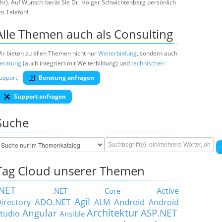
hr). Auf Wunsch berät Sie Dr. Holger Schwichtenberg persönlich
m Telefon!
Alle Themen auch als Consulting
ir bieten zu allen Themen nicht nur
Weiterbildung
, sondern auch
eratung
(auch integriert mit Weiterbildung) und
technischen
upport
.
Beratung anfragen
Support anfragen
Suche
Tag Cloud unserer Themen
.NET
Active
.NET Core
Agil
ADO.NET
Android
irectory
ALM
Android
Architektur
Angular
ASP.NET
tudio
Ansible