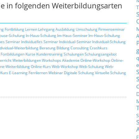
e in folgenden Weiterbildungsarten
T
M
ng
Fortbildung
Lernen
Lehrgang
Ausbildung
Umschulung
Firmenseminar
ouse-Schulung
In-Haus-Schulung
Im-Haus-Seminar
Im-Haus-Schulung
hes Seminar
Individuelles Seminar
Individual-Seminar
Individual-Schulung
ndividual-Weiterbildung
Beratung
Bildung
Consulting
Crashkurs
Fortbildungen
Kurse
Kundentraining
Schulungen
Schulungsangebot
q
erricht
Weiterbildungen
Workshops
Akademie
Online-Workshop
Online-
e
ine-Weiterbildung
Online-Kurs
Web-Workshop
Web-Schulung
Web-
S
Kurs
E-Learning
Fernlernen
Webinar
Digitale Schulung
Virtuelle Schulung
C
M
S
F