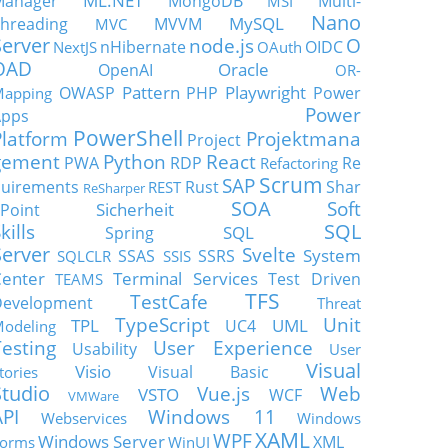
ML.NET
Manager
MongoDB
Multi-
MSI
Nano
MySQL
hreading
MVVM
MVC
Server
node.js
O
nHibernate
OIDC
NextJS
OAuth
OAD
Oracle
OpenAI
OR-
Pattern
Playwright
OWASP
PHP
Power
apping
Power
Apps
PowerShell
Platform
Projektmana
Project
gement
Python
React
PWA
RDP
Re
Refactoring
Scrum
SAP
uirements
Rust
Shar
REST
ReSharper
SOA
Soft
Sicherheit
Point
SQL
kills
SQL
Spring
Server
Svelte
System
SSAS
SSRS
SQLCLR
SSIS
enter
Terminal Services
Test Driven
TEAMS
TFS
TestCafe
Development
Threat
TypeScript
Unit
TPL
UML
UC4
odeling
Testing
User Experience
Usability
User
Visual
Visio
Visual Basic
tories
Studio
Vue.js
Web
VSTO
WCF
VMWare
API
Windows 11
Webservices
Windows
XAML
WPF
Windows Server
XML
orms
WinUI