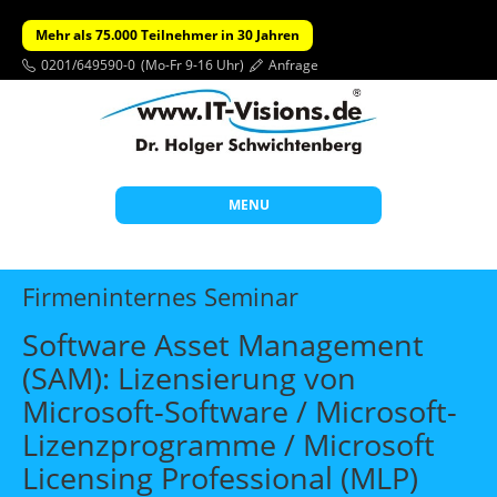
Mehr als 75.000 Teilnehmer in 30 Jahren
0201/649590-0
(Mo-Fr 9-16 Uhr)
Anfrage
MENU
Start
Firmeninternes Seminar
Themen
Software Asset Management
Beratung
(SAM): Lizensierung von
Individuelle Schulungen
Microsoft-Software / Microsoft-
Offene Seminare
Lizenzprogramme / Microsoft
Licensing Professional (MLP)
Wissen