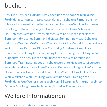
buchen:
Schulung
Seminar
Training
Kurs
Coaching
Workshop
Weiterbildung
Fortbildung
Lernen
Lehrgang
Ausbildung
Umschulung
Firmenseminar
Inhouse
In-House-Kurs
In-House-Training
In-House-Seminar
In-House-
Schulung
In-Haus-Schulung
Im-Haus-Seminar
Im-Haus-Schulung
Hausinternes Seminar
Firmeninternes Seminar
Kundenspezifisches
Seminar
Individuelles Seminar
Individual-Seminar
Individual-Schulung
Individual-Training
On-Demand-Training
Individual-Fortbildung
Individual-
Weiterbildung
Beratung
Bildung
Consulting
Crashkurs
Crashkurse
Erwachsenenbildung
Firmenschulung
Firmentraining
Fortbildungen
Kurse
Kundentraining
Schulungen
Schulungsangebot
Seminarangebot
Seminare
Trainingsangebot
Umschulungen
Unterricht
Weiterbildungen
Workshops
Akademie
Online-Workshop
Online-Schulung
Online-Seminar
Online-Training
Online-Fortbildung
Online-Weiterbildung
Online-Kurs
Web-Workshop
Web-Schulung
Web-Seminar
Web-Training
Web-
Fortbildung
Web-Weiterbildung
Web-Kurs
E-Learning
Fernlernen
Webinar
Digitale Schulung
Virtuelle Schulung
Virtueller Klassenraum
Weitere Informationen
Zurück zur Liste der Seminarthemen