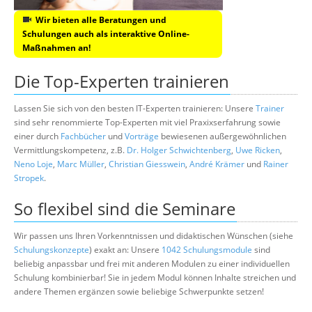
Wir bieten alle Beratungen und
Schulungen auch als interaktive Online-
Maßnahmen an!
Die Top-Experten trainieren
Lassen Sie sich von den besten IT-Experten trainieren: Unsere
Trainer
sind sehr renommierte Top-Experten mit viel Praxixserfahrung sowie
einer durch
Fachbücher
und
Vorträge
bewiesenen außergewöhnlichen
Vermittlungskompetenz, z.B.
Dr. Holger Schwichtenberg
,
Uwe Ricken
,
Neno Loje
,
Marc Müller
,
Christian Giesswein
,
André Krämer
und
Rainer
Stropek
.
So flexibel sind die Seminare
Wir passen uns Ihren Vorkenntnissen und didaktischen Wünschen (siehe
Schulungskonzepte
) exakt an: Unsere
1042 Schulungsmodule
sind
beliebig anpassbar und frei mit anderen Modulen zu einer individuellen
Schulung kombinierbar! Sie in jedem Modul können Inhalte streichen und
andere Themen ergänzen sowie beliebige Schwerpunkte setzen!