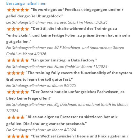
Beratungsmaßnahmen
"
Es wurde gut auf Feedback eingegangen und mir
gefiel der große Übungsblock!
"
Ein Schulungsteilnehmer von Iteratec GmbH im Monat 3/2026
"
Der Stil, die Inhalte während des Trainings zu
"entwickeln", und keine fertige Folien zu präsentieren hat mir sehr
gut gefallen.
"
Ein Schulungsteilnehmer von MAE Maschinen- und Apparatebau Götzen
GmbH im Monat 4/2026
"
Ein guter Einstieg in Data Factory.
"
Ein Schulungsteilnehmer von Eucon GmbH im Monat 11/2025
"
The training fully covers the functionalitiy of the system
& allows to learn the toll quite fast.
"
Ein Schulungsteilnehmer im Monat 9/2025
"
Der Dozent hat ein umfangreiches Fachwissen, es
blieb keine Frage offen!
"
Ein Schulungsteilnehmer von Big Dutchman International GmbH im Monat
7/2024
"
Alles am eigenen Prozessor zu skizzieren hat mir
gefallen. Die Schulung war sehr praxisnah.
"
Ein Schulungsteilnehmer im Monat 4/2024
"
Der Wechsel zwischen Theorie und Praxis gefiel mir