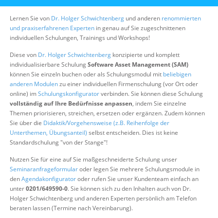
Über uns
Lernen Sie von
Dr. Holger Schwichtenberg
und anderen
renommierten
Suche
und praxiserfahrenen Experten
in genau auf Sie zugeschnittenen
individuellen Schulungen, Trainings und Workshops!
Diese von
Dr. Holger Schwichtenberg
konzipierte und komplett
individualisierbare Schulung
Software Asset Management (SAM)
können Sie einzeln buchen oder als Schulungsmodul mit
beliebigen
anderen Modulen
zu einer individuellen Firmenschulung (vor Ort oder
online) im
Schulungskonfigurator
verbinden. Sie können diese Schulung
vollständig auf Ihre Bedürfnisse anpassen
, indem Sie einzelne
Themen priorisieren, streichen, ersetzen oder ergänzen. Zudem können
Sie über die
Didaktik/Vorgehensweise (z.B. Reihenfolge der
Unterthemen, Übungsanteil)
selbst entscheiden. Dies ist keine
Standardschulung "von der Stange"!
Nutzen Sie für eine auf Sie maßgeschneiderte Schulung unser
Seminaranfrageformular
oder legen Sie mehrere Schulungsmodule in
den
Agendakonfigurator
oder rufen Sie unser Kundenteam einfach an
unter
0201/649590-0
. Sie können sich zu den Inhalten auch von Dr.
Holger Schwichtenberg und anderen Experten persönlich am Telefon
beraten lassen (Termine nach Vereinbarung).