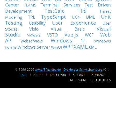
Center
Terminal Services
Test Driven
TEAMS
TFS
TestCafe
Development
Threat
TypeScript
Unit
TPL
UML
UC4
Modeling
Testing
User Experience
Usability
User
Visual
Visio
Visual Basic
Stories
Studio
Vue.js
Web
VSTO
WCF
VMWare
API
Windows 11
Webservices
Windows
XAML
WPF
Windows Server
XML
Forms
WinUI
© 1996-2026
www.IT-Visions.de
-
Dr. Holger Schwichtenberg
v6.11
START
SUCHE
TAG CLOUD
SITEMAP
KONTAKT
IMPRESSUM
RECHTLICHES