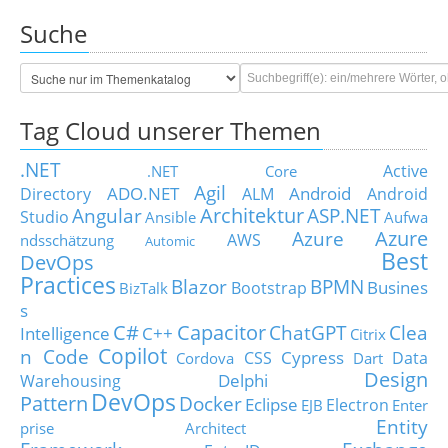
Suche
Tag Cloud unserer Themen
.NET
Active
.NET Core
Agil
ADO.NET
Android
Directory
ALM
Android
Architektur
Angular
ASP.NET
Studio
Ansible
Aufwa
Azure
Azure
AWS
ndsschätzung
Automic
Best
DevOps
Practices
Blazor
BPMN
Busines
Bootstrap
BizTalk
s
C#
Capacitor
ChatGPT
Clea
Intelligence
C++
Citrix
Copilot
n Code
Cypress
CSS
Data
Cordova
Dart
Design
Delphi
Warehousing
DevOps
Pattern
Docker
Eclipse
Electron
EJB
Enter
Entity
prise Architect