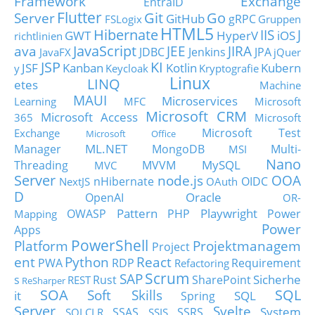
Framework
Exchange
EntraID
Flutter
Git
Go
Server
GitHub
gRPC
FSLogix
Gruppen
HTML5
Hibernate
IIS
J
GWT
HyperV
iOS
richtlinien
JavaScript
ava
JEE
JIRA
JDBC
Jenkins
JPA
JavaFX
jQuer
JSP
KI
JSF
Kanban
Kotlin
Kubern
y
Keycloak
Kryptografie
Linux
LINQ
etes
Machine
MAUI
Microservices
Learning
MFC
Microsoft
Microsoft CRM
Microsoft Access
365
Microsoft
Microsoft Test
Exchange
Microsoft Office
ML.NET
Manager
MongoDB
Multi-
MSI
Nano
MySQL
Threading
MVVM
MVC
Server
node.js
OOA
nHibernate
OIDC
NextJS
OAuth
D
Oracle
OpenAI
OR-
Pattern
Playwright
OWASP
PHP
Power
Mapping
Power
Apps
PowerShell
Platform
Projektmanagem
Project
ent
Python
React
PWA
RDP
Requirement
Refactoring
Scrum
SAP
Sicherhe
s
Rust
SharePoint
REST
ReSharper
SOA
SQL
Soft Skills
it
SQL
Spring
Server
Svelte
System
SSAS
SSRS
SQLCLR
SSIS