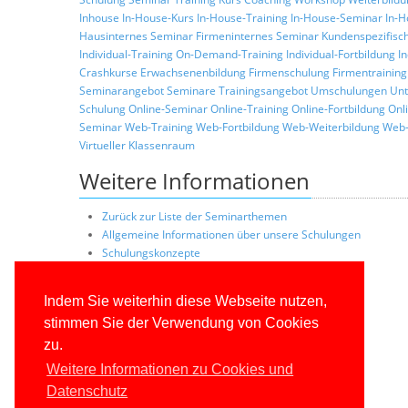
Inhouse
In-House-Kurs
In-House-Training
In-House-Seminar
In-H
Hausinternes Seminar
Firmeninternes Seminar
Kundenspezifisc
Individual-Training
On-Demand-Training
Individual-Fortbildung
I
Crashkurse
Erwachsenenbildung
Firmenschulung
Firmentraining
Seminarangebot
Seminare
Trainingsangebot
Umschulungen
Unt
Schulung
Online-Seminar
Online-Training
Online-Fortbildung
Onl
Seminar
Web-Training
Web-Fortbildung
Web-Weiterbildung
Web-
Virtueller Klassenraum
Weitere Informationen
Zurück zur Liste der Seminarthemen
Allgemeine Informationen über unsere Schulungen
Schulungskonzepte
Konditionen
Trainerprofile
Indem Sie weiterhin diese Webseite nutzen,
Referenzkunden
stimmen Sie der Verwendung von Cookies
zu.
Weitere Informationen zu Cookies und
Datenschutz