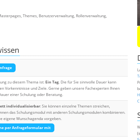
. Masterpages, Themes, Benutzerverwaltung, Rollenverwaltung,
wissen
nfrage
L
T
ulung zu diesem Thema ist:
Ein Tag
. Die für Sie sinnvolle Dauer kann
P
ten Vorkenntnisse und Ziele. Gerne geben unsere Fachexperten Ihnen
b
 Dauer einer Schulung oder Beratung.
H
C
tt individualisierbar
: Sie können einzelne Themen streichen,
 können das Schulungsmodul mit anderen Schulungsmodulen kombinieren.
Ihre eigene Wunschagenda vorgeben.
W
he per Anfrageformular mit
(
S