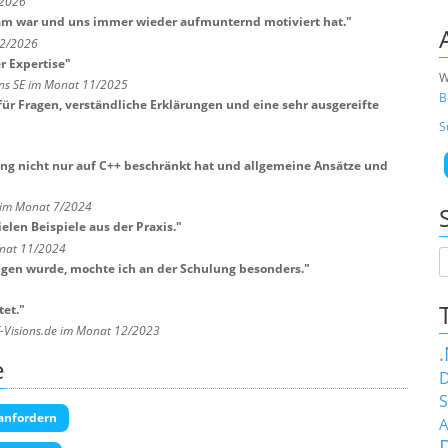
/2026
ksam war und uns immer wieder aufmunternd motiviert hat.
"
 2/2026
r Expertise
"
W
ns SE im Monat 11/2025
B
ür Fragen, verständliche Erklärungen und eine sehr ausgereifte
S
ing nicht nur auf C++ beschränkt hat und allgemeine Ansätze und
 im Monat 7/2024
elen Beispiele aus der Praxis.
"
nat 11/2024
gen wurde, mochte ich an der Schulung besonders.
"
et.
"
T-Visions.de im Monat 12/2023
e
D
S
anfordern
A