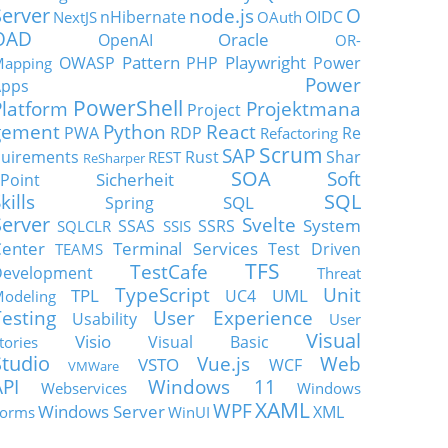
Server
node.js
O
nHibernate
OIDC
NextJS
OAuth
OAD
Oracle
OpenAI
OR-
Pattern
Playwright
OWASP
PHP
Power
apping
Power
Apps
PowerShell
Platform
Projektmana
Project
gement
Python
React
PWA
RDP
Re
Refactoring
Scrum
SAP
uirements
Rust
Shar
REST
ReSharper
SOA
Soft
Sicherheit
Point
SQL
kills
SQL
Spring
Server
Svelte
System
SSAS
SSRS
SQLCLR
SSIS
enter
Terminal Services
Test Driven
TEAMS
TFS
TestCafe
Development
Threat
TypeScript
Unit
TPL
UML
UC4
odeling
Testing
User Experience
Usability
User
Visual
Visio
Visual Basic
tories
Studio
Vue.js
Web
VSTO
WCF
VMWare
API
Windows 11
Webservices
Windows
XAML
WPF
Windows Server
XML
orms
WinUI