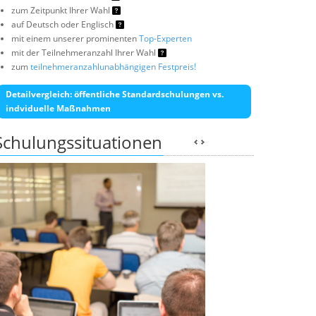
zum Zeitpunkt Ihrer Wahl
auf Deutsch oder Englisch
mit einem unserer prominenten
Top-Experten
mit der Teilnehmeranzahl Ihrer Wahl
zum
teilnehmeranzahlunabhängigen Festpreis!
Detailvergleich: öffentliche Standardschulungen vs.
indviduelle Maßnahmen
Schulungssituationen