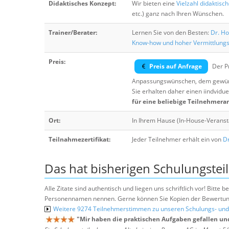
Didaktisches Konzept:
Wir bieten eine
Vielzahl didaktisc
etc.) ganz nach Ihren Wünschen.
Trainer/Berater:
Lernen Sie von den Besten:
Dr. Ho
Know-how und hoher Vermittlung
Preis:
Preis auf Anfrage
Der Pr
Anpassungswünschen, dem gewüns
Sie erhalten daher einen iindvidue
für eine beliebige Teilnehmera
Ort:
In Ihrem Hause (In-House-Veranst
Teilnahmezertifikat:
Jeder Teilnehmer erhält ein von
Dr
Das hat bisherigen Schulungstei
Alle Zitate sind authentisch und liegen uns schriftlich vor! Bitt
Personennamen nennen. Gerne können Sie Kopien der Bewertung
Weitere 9274 Teilnehmerstimmen zu unseren Schulungs- u
"
Mir haben die praktischen Aufgaben gefallen un