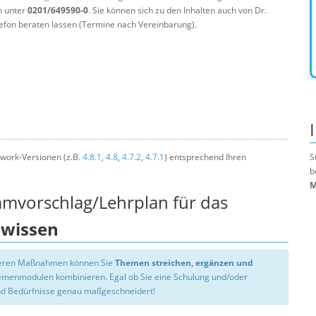
n unter
0201/649590-0
. Sie können sich zu den Inhalten auch von Dr.
efon beraten lassen (Termine nach Vereinbarung).
work-Versionen (z.B.
4.8.1
,
4.8
,
4.7.2
,
4.7.1
) entsprechend Ihren
S
b
M
mmvorschlag/Lehrplan für das
swissen
nseren Maßnahmen können Sie
Themen streichen, ergänzen und
hemenmodulen kombinieren. Egal ob Sie eine Schulung und/oder
d Bedürfnisse genau maßgeschneidert!