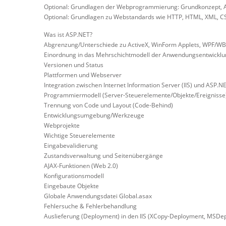
Optional: Grundlagen der Webprogrammierung: Grundkonzept,
Optional: Grundlagen zu Webstandards wie HTTP, HTML, XML, CS
Was ist ASP.NET?
Abgrenzung/Unterschiede zu ActiveX, WinForm Applets, WPF/WBA,
Einordnung in das Mehrschichtmodell der Anwendungsentwicklu
Versionen und Status
Plattformen und Webserver
Integration zwischen Internet Information Server (IIS) und ASP.N
Programmiermodell (Server-Steuerelemente/Objekte/Ereignisse
Trennung von Code und Layout (Code-Behind)
Entwicklungsumgebung/Werkzeuge
Webprojekte
Wichtige Steuerelemente
Eingabevalidierung
Zustandsverwaltung und Seitenübergänge
AJAX-Funktionen (Web 2.0)
Konfigurationsmodell
Eingebaute Objekte
Globale Anwendungsdatei Global.asax
Fehlersuche & Fehlerbehandlung
Auslieferung (Deployment) in den IIS (XCopy-Deployment, MSDep