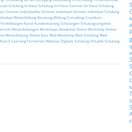
ouse-Schulung
In-Haus-Schulung
Im-Haus-Seminar
Im-Haus-Schulung
hes Seminar
Individuelles Seminar
Individual-Seminar
Individual-Schulung
ndividual-Weiterbildung
Beratung
Bildung
Consulting
Crashkurs
M
Fortbildungen
Kurse
Kundentraining
Schulungen
Schulungsangebot
erricht
Weiterbildungen
Workshops
Akademie
Online-Workshop
Online-
ine-Weiterbildung
Online-Kurs
Web-Workshop
Web-Schulung
Web-
Kurs
E-Learning
Fernlernen
Webinar
Digitale Schulung
Virtuelle Schulung
q
e
S
C
M
S
F