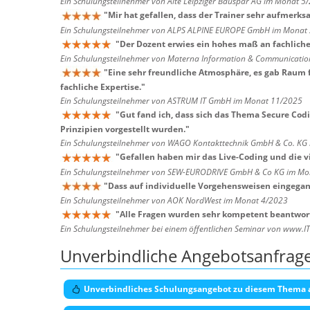
Ein Schulungsteilnehmer von Alte Leipziger Bauspar AG im Monat 5
"
Mir hat gefallen, dass der Trainer sehr aufmer
Ein Schulungsteilnehmer von ALPS ALPINE EUROPE GmbH im Monat
"
Der Dozent erwies ein hohes maß an fachliche
Ein Schulungsteilnehmer von Materna Information & Communicatio
"
Eine sehr freundliche Atmosphäre, es gab Raum f
fachliche Expertise.
"
Ein Schulungsteilnehmer von ASTRUM IT GmbH im Monat 11/2025
"
Gut fand ich, dass sich das Thema Secure Cod
Prinzipien vorgestellt wurden.
"
Ein Schulungsteilnehmer von WAGO Kontakttechnik GmbH & Co. KG
"
Gefallen haben mir das Live-Coding und die vi
Ein Schulungsteilnehmer von SEW-EURODRIVE GmbH & Co KG im Mo
"
Dass auf individuelle Vorgehensweisen eingegan
Ein Schulungsteilnehmer von AOK NordWest im Monat 4/2023
"
Alle Fragen wurden sehr kompetent beantwort
Ein Schulungsteilnehmer bei einem öffentlichen Seminar von www.I
Unverbindliche Angebotsanfrag
Unverbindliches Schulungsangebot zu diesem Thema 