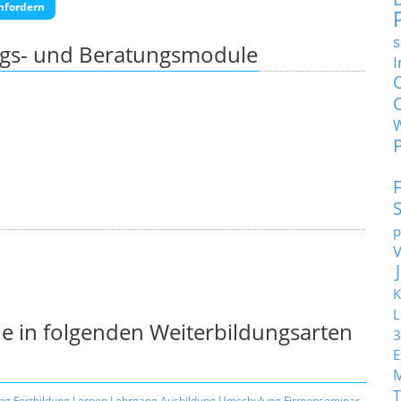
nfordern
s
ngs- und Beratungsmodule
I
p
K
L
e in folgenden Weiterbildungsarten
3
E
T
ng
Fortbildung
Lernen
Lehrgang
Ausbildung
Umschulung
Firmenseminar