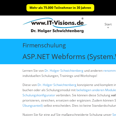
Mehr als 75.000 Teilnehmer in 30 Jahren
Start
Firmenschulung
ASP.NET Webforms (System.W
Lernen Sie von
Dr. Holger Schwichtenberg
und anderen
renommi
individuellen Schulungen, Trainings und Workshops!
Diese von
Dr. Holger Schwichtenberg
konzipierte und komplett i
buchen oder als Schulungsmodul mit
beliebigen anderen Modul
Schulungskonfigurator
verbinden. Sie können diese Schulung
vol
priorisieren, streichen, ersetzen oder ergänzen. Zudem können S
Übungsanteil)
selbst entscheiden. Dies ist keine Standardschulu
Nutzen Sie für eine auf Sie maßgeschneiderte Schulung unser
Se