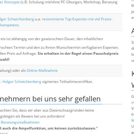
her Konzepte
(z.B. Schulung mit/ohne PC-Übungen, Workshop, Beratung
M
j
e
lger Schwichtenberg
u.a.
renommierte Top-Experten mit viel Praxis-
skompetenz
.
eis ist abhängig von der gewünschten Dauer, den inhaltlichen
S
chten Termin und den zu Ihrem Wunschtermin verfügbaren Experten.
d
llen Preis auf Anfrage.
Sie erhalten in der Regel einen Pauschalpreis
b
nzahl!
u
altung) oder als
Online-Maßnahme
. Holger Schwichtenberg
signiertes Teilnahmezertifikat.
lnehmern bei uns sehr gefallen
G
m
V
e beachten Sie, dass wir aber aus Datenschutzgründen keine
f
sbögen als Beweis bei uns anfordern!
W
nd Beratungsmaßnahmen
U
d auch die Ampelfunktion, um keinen zurückzulassen.
"
a