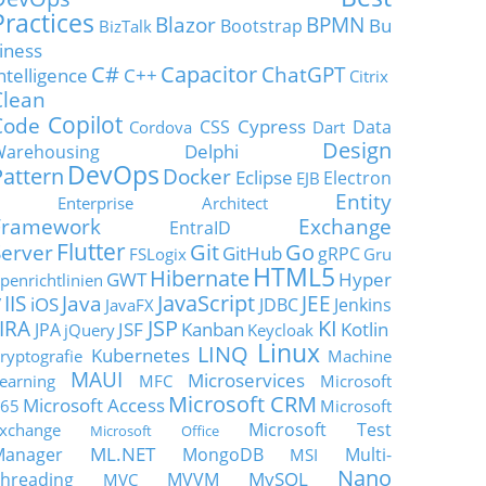
Practices
Blazor
BPMN
Bu
Bootstrap
BizTalk
iness
C#
Capacitor
ChatGPT
ntelligence
C++
Citrix
Clean
Copilot
Code
Cypress
CSS
Data
Cordova
Dart
Design
Delphi
Warehousing
DevOps
Pattern
Docker
Eclipse
Electron
EJB
Entity
Enterprise Architect
Framework
Exchange
EntraID
Flutter
Git
Go
Server
GitHub
gRPC
FSLogix
Gru
HTML5
Hibernate
GWT
Hyper
penrichtlinien
JavaScript
IIS
Java
JEE
V
iOS
JDBC
Jenkins
JavaFX
JSP
KI
JIRA
JSF
Kanban
Kotlin
JPA
jQuery
Keycloak
Linux
LINQ
Kubernetes
ryptografie
Machine
MAUI
Microservices
earning
MFC
Microsoft
Microsoft CRM
Microsoft Access
65
Microsoft
Microsoft Test
xchange
Microsoft Office
ML.NET
Manager
MongoDB
Multi-
MSI
Nano
MySQL
hreading
MVVM
MVC