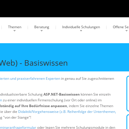
Themen
Beratung
Individuelle Schulungen
Offene S
eb) - Basiswissen
erten und praxiserfahrenen Experten
in genau auf Sie zugeschnittenen
ndividualisierbare Schulung
ASP.NET-Basiswissen
können Sie einzeln
en
zu einer individuellen Firmenschulung (vor Ort oder online) im
lständig auf Ihre Bedürfnisse anpassen
, indem Sie einzelne Themen
ie über die
Didaktik/Vorgehensweise (z.B. Reihenfolge der Unterthemen,
ng "von der Stange"!
minaranfrageformular
oder legen Sie mehrere Schulungsmodule in den