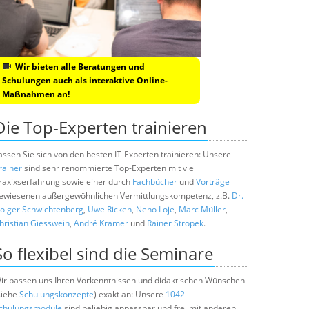
Wir bieten alle Beratungen und
Schulungen auch als interaktive Online-
Maßnahmen an!
Die Top-Experten trainieren
assen Sie sich von den besten IT-Experten trainieren: Unsere
rainer
sind sehr renommierte Top-Experten mit viel
raxixserfahrung sowie einer durch
Fachbücher
und
Vorträge
ewiesenen außergewöhnlichen Vermittlungskompetenz, z.B.
Dr.
olger Schwichtenberg
,
Uwe Ricken
,
Neno Loje
,
Marc Müller
,
hristian Giesswein
,
André Krämer
und
Rainer Stropek
.
So flexibel sind die Seminare
ir passen uns Ihren Vorkenntnissen und didaktischen Wünschen
siehe
Schulungskonzepte
) exakt an: Unsere
1042
chulungsmodule
sind beliebig anpassbar und frei mit anderen