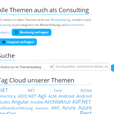
Alle Themen auch als Consulting
ir bieten zu allen Themen nicht nur
Weiterbildung
, sondern auch
eratung
(auch integriert mit Weiterbildung) und
technischen
upport
.
Beratung anfragen
Support anfragen
Suche
Tag Cloud unserer Themen
.NET
Active
.NET Core
Agil
ADO.NET
Android
irectory
ALM
Android
Architektur
Angular
ASP.NET
tudio
Ansible
Azure
Azure
AWS
ufwandsschätzung
Automic
Best
DevOps