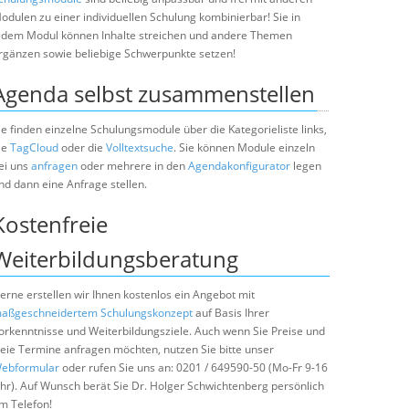
odulen zu einer individuellen Schulung kombinierbar! Sie in
edem Modul können Inhalte streichen und andere Themen
rgänzen sowie beliebige Schwerpunkte setzen!
Agenda selbst zusammenstellen
ie finden einzelne Schulungsmodule über die Kategorieliste links,
ie
TagCloud
oder die
Volltextsuche
. Sie können Module einzeln
ei uns
anfragen
oder mehrere in den
Agendakonfigurator
legen
nd dann eine Anfrage stellen.
Kostenfreie
Weiterbildungsberatung
erne erstellen wir Ihnen kostenlos ein Angebot mit
aßgeschneidertem Schulungskonzept
auf Basis Ihrer
orkenntnisse und Weiterbildungsziele. Auch wenn Sie Preise und
reie Termine anfragen möchten, nutzen Sie bitte unser
ebformular
oder rufen Sie uns an: 0201 / 649590-50 (Mo-Fr 9-16
hr). Auf Wunsch berät Sie Dr. Holger Schwichtenberg persönlich
m Telefon!