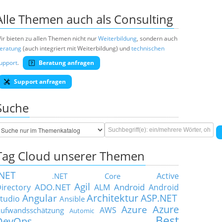
Alle Themen auch als Consulting
ir bieten zu allen Themen nicht nur
Weiterbildung
, sondern auch
eratung
(auch integriert mit Weiterbildung) und
technischen
upport
.
Beratung anfragen
Support anfragen
Suche
Tag Cloud unserer Themen
.NET
Active
.NET Core
Agil
ADO.NET
Android
irectory
ALM
Android
Architektur
Angular
ASP.NET
tudio
Ansible
Azure
Azure
AWS
ufwandsschätzung
Automic
Best
DevOps