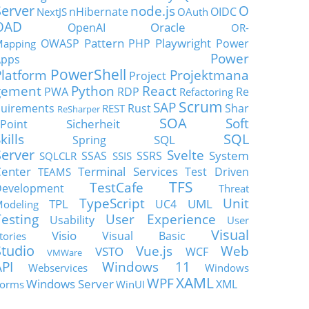
Server
node.js
O
nHibernate
OIDC
NextJS
OAuth
OAD
Oracle
OpenAI
OR-
Pattern
Playwright
OWASP
PHP
Power
apping
Power
Apps
PowerShell
Platform
Projektmana
Project
gement
Python
React
PWA
RDP
Re
Refactoring
Scrum
SAP
uirements
Rust
Shar
REST
ReSharper
SOA
Soft
Sicherheit
Point
SQL
kills
SQL
Spring
Server
Svelte
System
SSAS
SSRS
SQLCLR
SSIS
enter
Terminal Services
Test Driven
TEAMS
TFS
TestCafe
Development
Threat
TypeScript
Unit
TPL
UML
UC4
odeling
Testing
User Experience
Usability
User
Visual
Visio
Visual Basic
tories
Studio
Vue.js
Web
VSTO
WCF
VMWare
API
Windows 11
Webservices
Windows
XAML
WPF
Windows Server
XML
orms
WinUI