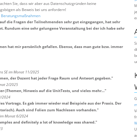
e beachten Sie, dass wir aber aus Datenschutzgründen keine
M
sbögen als Beweis bei uns anfordern!
j
nd Beratungsmaßnahmen
e
st auf die Fragen der Teilnehmenden sehr gut eingegangen, hat sehr
et. Rundum eine sehr gelungene Veranstaltung bei der ich habe sehr
S
enen hat mir persönlich gefallen. Ebenso, dass man gute bzw. immer
d
b
u
ns SE im Monat 11/2025
en, der Dozent hat jeder Frage Raum und Antwort gegeben.
"
onat 2/2025
ter-)Themen, Hinweis auf die UnitTests, und vieles mehr…
"
3/2024
G
des Vortrags. Es gab immer wieder mal Beispiele aus der Praxis. Der
m
storisch). Auch sind Folien zum Nachlesen vorhanden.
"
V
 im Monat 6/2024
f
xamples and definitely a lot of knowledge was shared.
"
W
23
U
a