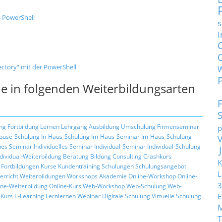
s PowerShell
s
I
ctory“ mit der PowerShell
e in folgenden Weiterbildungsarten
ng
Fortbildung
Lernen
Lehrgang
Ausbildung
Umschulung
Firmenseminar
p
ouse-Schulung
In-Haus-Schulung
Im-Haus-Seminar
Im-Haus-Schulung
hes Seminar
Individuelles Seminar
Individual-Seminar
Individual-Schulung
ndividual-Weiterbildung
Beratung
Bildung
Consulting
Crashkurs
K
Fortbildungen
Kurse
Kundentraining
Schulungen
Schulungsangebot
L
erricht
Weiterbildungen
Workshops
Akademie
Online-Workshop
Online-
3
ine-Weiterbildung
Online-Kurs
Web-Workshop
Web-Schulung
Web-
E
Kurs
E-Learning
Fernlernen
Webinar
Digitale Schulung
Virtuelle Schulung
T