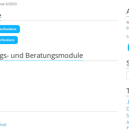
nat 5/2023
e
W
B
anfordern
S
nfordern
ngs- und Beratungsmodule
D
S
A
hell