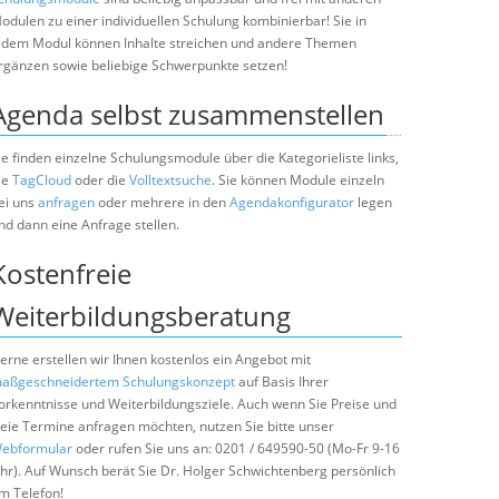
odulen zu einer individuellen Schulung kombinierbar! Sie in
edem Modul können Inhalte streichen und andere Themen
rgänzen sowie beliebige Schwerpunkte setzen!
Agenda selbst zusammenstellen
ie finden einzelne Schulungsmodule über die Kategorieliste links,
ie
TagCloud
oder die
Volltextsuche
. Sie können Module einzeln
ei uns
anfragen
oder mehrere in den
Agendakonfigurator
legen
nd dann eine Anfrage stellen.
Kostenfreie
Weiterbildungsberatung
erne erstellen wir Ihnen kostenlos ein Angebot mit
aßgeschneidertem Schulungskonzept
auf Basis Ihrer
orkenntnisse und Weiterbildungsziele. Auch wenn Sie Preise und
reie Termine anfragen möchten, nutzen Sie bitte unser
ebformular
oder rufen Sie uns an: 0201 / 649590-50 (Mo-Fr 9-16
hr). Auf Wunsch berät Sie Dr. Holger Schwichtenberg persönlich
m Telefon!