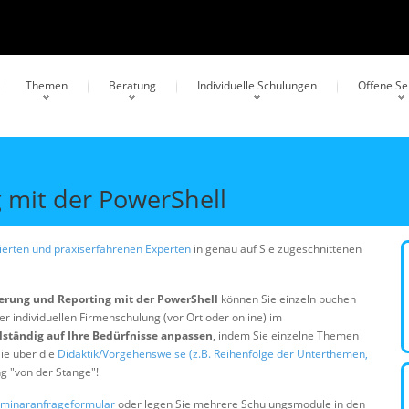
Themen
Beratung
Individuelle Schulungen
Offene S
 mit der PowerShell
erten und praxiserfahrenen Experten
in genau auf Sie zugeschnittenen
erung und Reporting mit der PowerShell
können Sie einzeln buchen
er individuellen Firmenschulung (vor Ort oder online) im
lständig auf Ihre Bedürfnisse anpassen
, indem Sie einzelne Themen
ie über die
Didaktik/Vorgehensweise (z.B. Reihenfolge der Unterthemen,
ng "von der Stange"!
minaranfrageformular
oder legen Sie mehrere Schulungsmodule in den