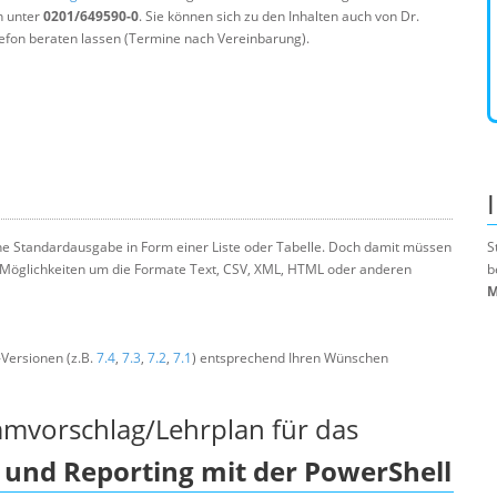
n unter
0201/649590-0
. Sie können sich zu den Inhalten auch von Dr.
efon beraten lassen (Termine nach Vereinbarung).
ine Standardausgabe in Form einer Liste oder Tabelle. Doch damit müssen
S
on Möglichkeiten um die Formate Text, CSV, XML, HTML oder anderen
b
M
-Versionen (z.B.
7.4
,
7.3
,
7.2
,
7.1
) entsprechend Ihren Wünschen
mmvorschlag/Lehrplan für das
und Reporting mit der PowerShell