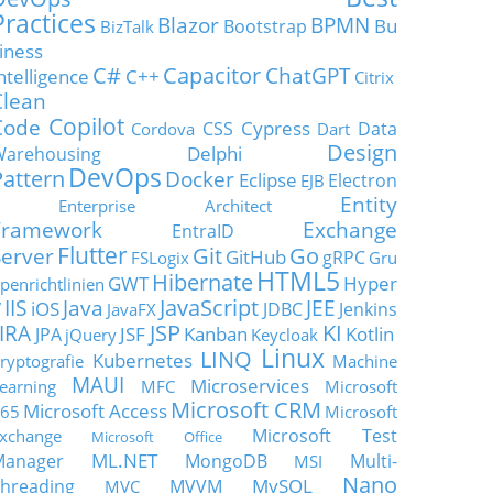
Practices
Blazor
BPMN
Bu
Bootstrap
BizTalk
iness
C#
Capacitor
ChatGPT
ntelligence
C++
Citrix
Clean
Copilot
Code
Cypress
CSS
Data
Cordova
Dart
Design
Delphi
Warehousing
DevOps
Pattern
Docker
Eclipse
Electron
EJB
Entity
Enterprise Architect
Framework
Exchange
EntraID
Flutter
Git
Go
Server
GitHub
gRPC
FSLogix
Gru
HTML5
Hibernate
GWT
Hyper
penrichtlinien
JavaScript
IIS
Java
JEE
V
iOS
JDBC
Jenkins
JavaFX
JSP
KI
JIRA
JSF
Kanban
Kotlin
JPA
jQuery
Keycloak
Linux
LINQ
Kubernetes
ryptografie
Machine
MAUI
Microservices
earning
MFC
Microsoft
Microsoft CRM
Microsoft Access
65
Microsoft
Microsoft Test
xchange
Microsoft Office
ML.NET
Manager
MongoDB
Multi-
MSI
Nano
MySQL
hreading
MVVM
MVC