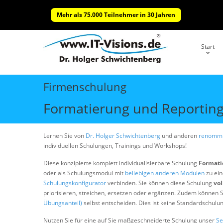
Mehr als 75.000 Teilnehmer in 30 Jahren
Start
Firmenschulung
Formatierung und Reporting
Lernen Sie von
Dr. Holger Schwichtenberg
und anderen
renommi
individuellen Schulungen, Trainings und Workshops!
Diese konzipierte komplett individualisierbare Schulung
Formati
oder als Schulungsmodul mit
beliebigen anderen Modulen
zu ein
Schulungskonfigurator
verbinden. Sie können diese Schulung
vol
priorisieren, streichen, ersetzen oder ergänzen. Zudem können S
Übungsanteil)
selbst entscheiden. Dies ist keine Standardschulu
Nutzen Sie für eine auf Sie maßgeschneiderte Schulung unser
Se