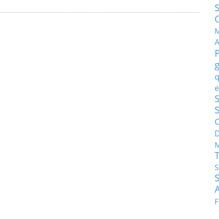
M
q
e
S
C
M
S
F