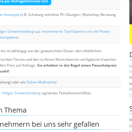
he per Anfrageformular mit
her Konzepte
(z.B. Schulung mit/ohne PC-Übungen, Workshop, Beratung
lger Schwichtenberg
u.a.
renommierte Top-Experten mit viel Praxis-
skompetenz
.
eis ist abhängig von der gewünschten Dauer, den inhaltlichen
chten Termin und den zu Ihrem Wunschtermin verfügbaren Experten.
llen Preis auf Anfrage.
Sie erhalten in der Regel einen Pauschalpreis
L
nzahl!
T
P
altung) oder als
Online-Maßnahme
b
H
. Holger Schwichtenberg
signiertes Teilnahmezertifikat.
C
um Thema
W
lnehmern bei uns sehr gefallen
(
S