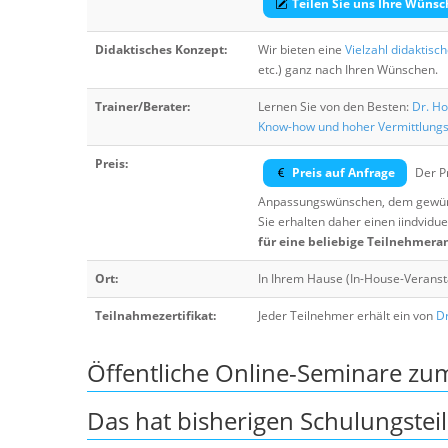
Teilen Sie uns Ihre Wünsc
Didaktisches Konzept:
Wir bieten eine
Vielzahl didaktisc
etc.) ganz nach Ihren Wünschen.
Trainer/Berater:
Lernen Sie von den Besten:
Dr. Ho
Know-how und hoher Vermittlung
Preis:
Preis auf Anfrage
Der Pr
Anpassungswünschen, dem gewüns
Sie erhalten daher einen iindvidue
für eine beliebige Teilnehmera
Ort:
In Ihrem Hause (In-House-Veranst
Teilnahmezertifikat:
Jeder Teilnehmer erhält ein von
Dr
Öffentliche Online-Seminare z
Das hat bisherigen Schulungstei