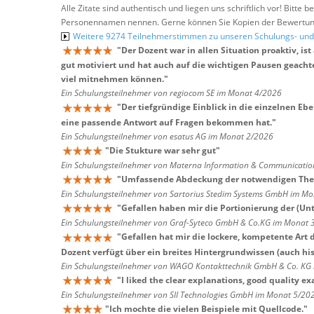
Alle Zitate sind authentisch und liegen uns schriftlich vor! Bitt
Personennamen nennen. Gerne können Sie Kopien der Bewertung
Weitere 9274 Teilnehmerstimmen zu unseren Schulungs- u
"
Der Dozent war in allen Situation proaktiv, i
gut motiviert und hat auch auf die wichtigen Pausen geacht
viel mitnehmen können.
"
Ein Schulungsteilnehmer von regiocom SE im Monat 4/2026
"
Der tiefgründige Einblick in die einzelnen Eb
eine passende Antwort auf Fragen bekommen hat.
"
Ein Schulungsteilnehmer von esatus AG im Monat 2/2026
"
Die Stukture war sehr gut
"
Ein Schulungsteilnehmer von Materna Information & Communicatio
"
Umfassende Abdeckung der notwendigen Them
Ein Schulungsteilnehmer von Sartorius Stedim Systems GmbH im M
"
Gefallen haben mir die Portionierung der (Un
Ein Schulungsteilnehmer von Graf-Syteco GmbH & Co.KG im Monat 
"
Gefallen hat mir die lockere, kompetente Art 
Dozent verfügt über ein breites Hintergrundwissen (auch hi
Ein Schulungsteilnehmer von WAGO Kontakttechnik GmbH & Co. KG
"
I liked the clear explanations, good quality e
Ein Schulungsteilnehmer von SII Technologies GmbH im Monat 5/20
"
Ich mochte die vielen Beispiele mit Quellcode.
"