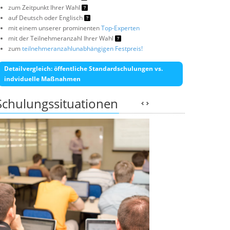
zum Zeitpunkt Ihrer Wahl
auf Deutsch oder Englisch
mit einem unserer prominenten
Top-Experten
mit der Teilnehmeranzahl Ihrer Wahl
zum
teilnehmeranzahlunabhängigen Festpreis!
Detailvergleich: öffentliche Standardschulungen vs.
indviduelle Maßnahmen
Schulungssituationen