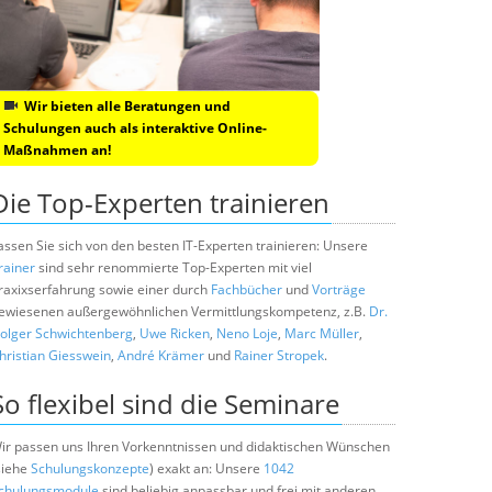
Wir bieten alle Beratungen und
Schulungen auch als interaktive Online-
Maßnahmen an!
Die Top-Experten trainieren
assen Sie sich von den besten IT-Experten trainieren: Unsere
rainer
sind sehr renommierte Top-Experten mit viel
raxixserfahrung sowie einer durch
Fachbücher
und
Vorträge
ewiesenen außergewöhnlichen Vermittlungskompetenz, z.B.
Dr.
olger Schwichtenberg
,
Uwe Ricken
,
Neno Loje
,
Marc Müller
,
hristian Giesswein
,
André Krämer
und
Rainer Stropek
.
So flexibel sind die Seminare
ir passen uns Ihren Vorkenntnissen und didaktischen Wünschen
siehe
Schulungskonzepte
) exakt an: Unsere
1042
chulungsmodule
sind beliebig anpassbar und frei mit anderen