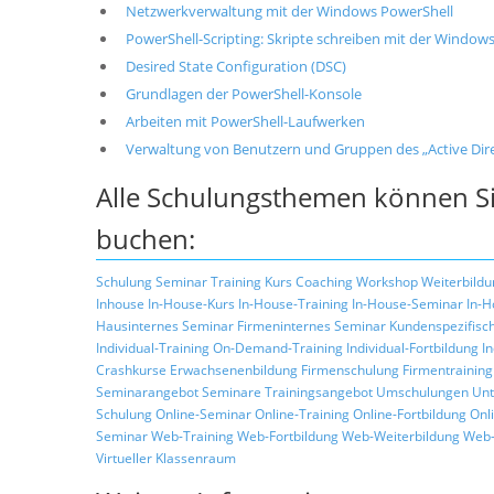
Netzwerkverwaltung mit der Windows PowerShell
PowerShell-Scripting: Skripte schreiben mit der Window
Desired State Configuration (DSC)
Grundlagen der PowerShell-Konsole
Arbeiten mit PowerShell-Laufwerken
Verwaltung von Benutzern und Gruppen des „Active Dire
Alle Schulungsthemen können Si
buchen:
Schulung
Seminar
Training
Kurs
Coaching
Workshop
Weiterbildu
Inhouse
In-House-Kurs
In-House-Training
In-House-Seminar
In-H
Hausinternes Seminar
Firmeninternes Seminar
Kundenspezifisc
Individual-Training
On-Demand-Training
Individual-Fortbildung
I
Crashkurse
Erwachsenenbildung
Firmenschulung
Firmentraining
Seminarangebot
Seminare
Trainingsangebot
Umschulungen
Unt
Schulung
Online-Seminar
Online-Training
Online-Fortbildung
Onl
Seminar
Web-Training
Web-Fortbildung
Web-Weiterbildung
Web-
Virtueller Klassenraum