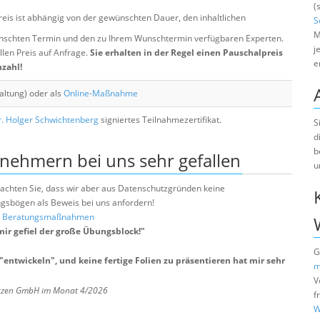
(
eis ist abhängig von der gewünschten Dauer, den inhaltlichen
S
M
chten Termin und den zu Ihrem Wunschtermin verfügbaren Experten.
j
llen Preis auf Anfrage.
Sie erhalten in der Regel einen Pauschalpreis
e
nzahl!
altung) oder als
Online-Maßnahme
. Holger Schwichtenberg
signiertes Teilnahmezertifikat.
S
d
b
lnehmern bei uns sehr gefallen
u
e beachten Sie, dass wir aber aus Datenschutzgründen keine
sbögen als Beweis bei uns anfordern!
nd Beratungsmaßnahmen
ir gefiel der große Übungsblock!
"
G
 "entwickeln", und keine fertige Folien zu präsentieren hat mir sehr
m
V
ötzen GmbH im Monat 4/2026
f
W