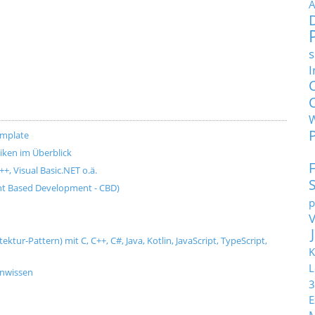
A
s
I
emplate
ken im Überblick
+, Visual Basic.NET o.ä.
t Based Development - CBD)
p
tur-Pattern) mit C, C++, C#, Java, Kotlin, JavaScript, TypeScript,
K
L
enwissen
3
E