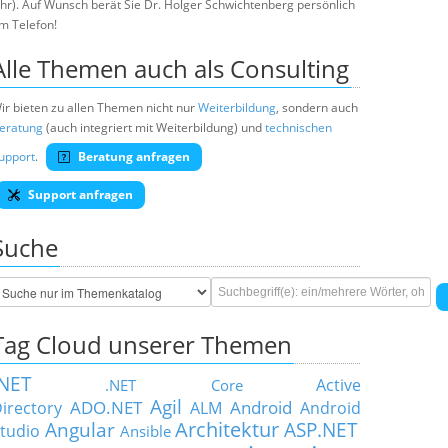
hr). Auf Wunsch berät Sie Dr. Holger Schwichtenberg persönlich
m Telefon!
Alle Themen auch als Consulting
ir bieten zu allen Themen nicht nur
Weiterbildung
, sondern auch
eratung
(auch integriert mit Weiterbildung) und
technischen
upport
.
Beratung anfragen
Support anfragen
Suche
Tag Cloud unserer Themen
.NET
Active
.NET Core
Agil
ADO.NET
Android
irectory
ALM
Android
Architektur
Angular
ASP.NET
tudio
Ansible