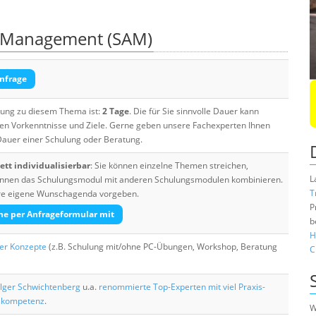
t Management (SAM)
nfrage
ulung zu diesem Thema ist:
2 Tage
. Die für Sie sinnvolle Dauer kann
ten Vorkenntnisse und Ziele. Gerne geben unsere Fachexperten Ihnen
 Dauer einer Schulung oder Beratung.
tt individualisierbar
: Sie können einzelne Themen streichen,
L
 können das Schulungsmodul mit anderen Schulungsmodulen kombinieren.
T
Ihre eigene Wunschagenda vorgeben.
P
he per Anfrageformular mit
b
H
her Konzepte
(z.B. Schulung mit/ohne PC-Übungen, Workshop, Beratung
C
lger Schwichtenberg
u.a.
renommierte Top-Experten mit viel Praxis-
skompetenz
.
W