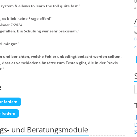
U
 system & allows to learn the toll quite fast.
"
a
es blieb keine Frage offen!
"
 Monat 7/2024
 gefallen. Die Schulung war sehr praxisnah.
"
W
B
l mir gut.
"
S
en und berichten, welche Fehler unbedingt bedacht werden sollten.
dass es verschiedene Ansätze zum Testen gibt, die in der Praxis
t.
"
e
anfordern
nfordern
D
ngs- und Beratungsmodule
S