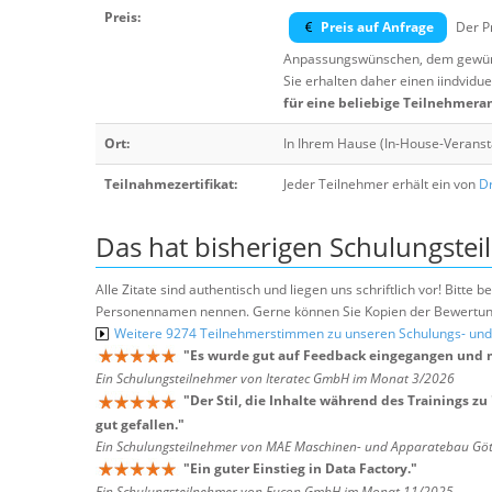
Preis:
Preis auf Anfrage
Der Pr
Anpassungswünschen, dem gewüns
Sie erhalten daher einen iindvidue
für eine beliebige Teilnehmera
Ort:
In Ihrem Hause (In-House-Veranst
Teilnahmezertifikat:
Jeder Teilnehmer erhält ein von
Dr
Das hat bisherigen Schulungstei
Alle Zitate sind authentisch und liegen uns schriftlich vor! Bitt
Personennamen nennen. Gerne können Sie Kopien der Bewertung
Weitere 9274 Teilnehmerstimmen zu unseren Schulungs- u
"
Es wurde gut auf Feedback eingegangen und m
Ein Schulungsteilnehmer von Iteratec GmbH im Monat 3/2026
"
Der Stil, die Inhalte während des Trainings zu
gut gefallen.
"
Ein Schulungsteilnehmer von MAE Maschinen- und Apparatebau G
"
Ein guter Einstieg in Data Factory.
"
Ein Schulungsteilnehmer von Eucon GmbH im Monat 11/2025