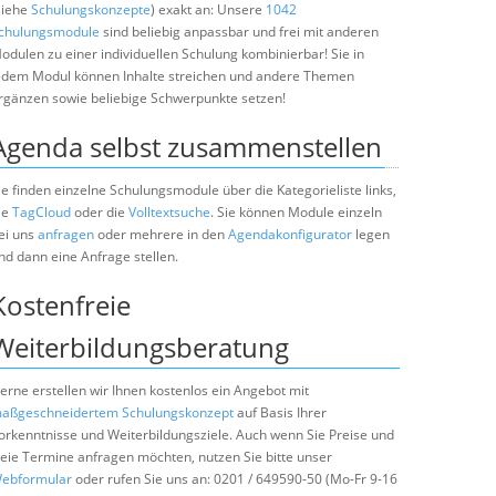
siehe
Schulungskonzepte
) exakt an: Unsere
1042
chulungsmodule
sind beliebig anpassbar und frei mit anderen
odulen zu einer individuellen Schulung kombinierbar! Sie in
edem Modul können Inhalte streichen und andere Themen
rgänzen sowie beliebige Schwerpunkte setzen!
Agenda selbst zusammenstellen
ie finden einzelne Schulungsmodule über die Kategorieliste links,
ie
TagCloud
oder die
Volltextsuche
. Sie können Module einzeln
ei uns
anfragen
oder mehrere in den
Agendakonfigurator
legen
nd dann eine Anfrage stellen.
Kostenfreie
Weiterbildungsberatung
erne erstellen wir Ihnen kostenlos ein Angebot mit
aßgeschneidertem Schulungskonzept
auf Basis Ihrer
orkenntnisse und Weiterbildungsziele. Auch wenn Sie Preise und
reie Termine anfragen möchten, nutzen Sie bitte unser
ebformular
oder rufen Sie uns an: 0201 / 649590-50 (Mo-Fr 9-16