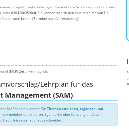
minaranfrageformular
oder legen Sie mehrere Schulungsmodule in den
n unter
0201/649590-0
. Sie können sich zu den Inhalten auch von Dr.
efon beraten lassen (Termine nach Vereinbarung).
onal (MLP) Zertifikat möglich.
S
b
mmvorschlag/Lehrplan für das
M
et Management (SAM)
nseren Maßnahmen können Sie
Themen streichen, ergänzen und
hemenmodulen kombinieren. Egal ob Sie eine Schulung und/oder
d Bedürfnisse genau maßgeschneidert!