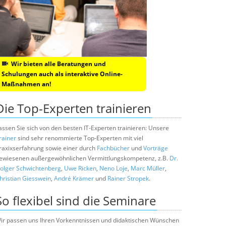
Wir bieten alle Beratungen und
Schulungen auch als interaktive Online-
Maßnahmen an!
Die Top-Experten trainieren
assen Sie sich von den besten IT-Experten trainieren: Unsere
rainer
sind sehr renommierte Top-Experten mit viel
raxixserfahrung sowie einer durch
Fachbücher
und
Vorträge
ewiesenen außergewöhnlichen Vermittlungskompetenz, z.B.
Dr.
olger Schwichtenberg
,
Uwe Ricken
,
Neno Loje
,
Marc Müller
,
hristian Giesswein
,
André Krämer
und
Rainer Stropek
.
So flexibel sind die Seminare
ir passen uns Ihren Vorkenntnissen und didaktischen Wünschen