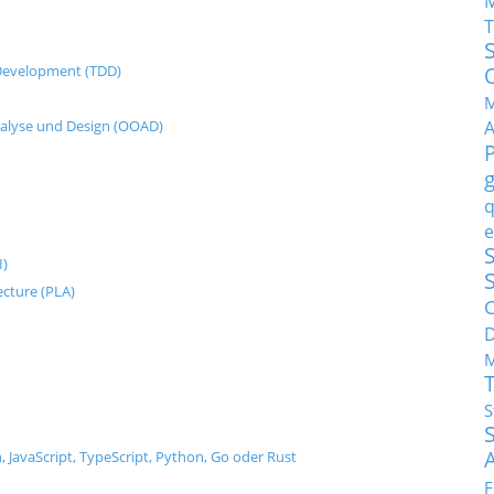
T
n Development (TDD)
M
nalyse und Design (OOAD)
q
e
S
I)
ecture (PLA)
C
M
S
, JavaScript, TypeScript, Python, Go oder Rust
F