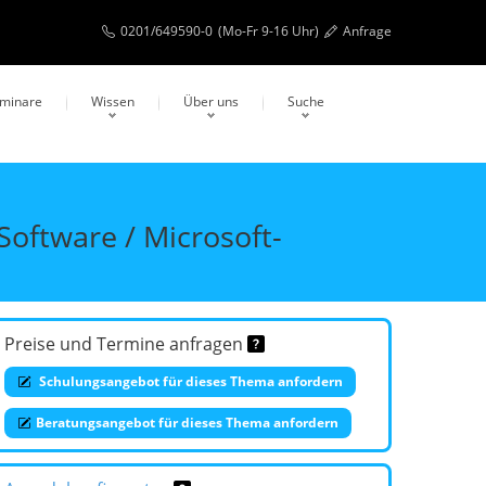
0201/649590-0
(Mo-Fr 9-16 Uhr)
Anfrage
eminare
Wissen
Über uns
Suche
oftware / Microsoft-
Preise und Termine anfragen
Schulungsangebot für dieses Thema anfordern
Beratungsangebot für dieses Thema anfordern