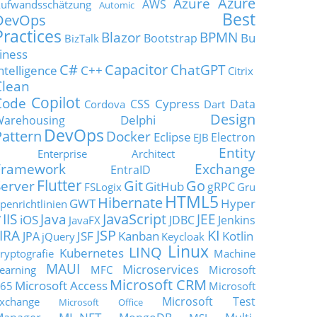
Azure
Azure
AWS
ufwandsschätzung
Automic
Best
DevOps
Practices
Blazor
BPMN
Bu
Bootstrap
BizTalk
iness
C#
Capacitor
ChatGPT
ntelligence
C++
Citrix
Clean
Copilot
Code
Cypress
CSS
Data
Cordova
Dart
Design
Delphi
Warehousing
DevOps
Pattern
Docker
Eclipse
Electron
EJB
Entity
Enterprise Architect
Framework
Exchange
EntraID
Flutter
Git
Go
Server
GitHub
gRPC
FSLogix
Gru
HTML5
Hibernate
GWT
Hyper
penrichtlinien
JavaScript
IIS
Java
JEE
V
iOS
JDBC
Jenkins
JavaFX
JSP
KI
JIRA
JSF
Kanban
Kotlin
JPA
jQuery
Keycloak
Linux
LINQ
Kubernetes
ryptografie
Machine
MAUI
Microservices
earning
MFC
Microsoft
Microsoft CRM
Microsoft Access
65
Microsoft
Microsoft Test
xchange
Microsoft Office