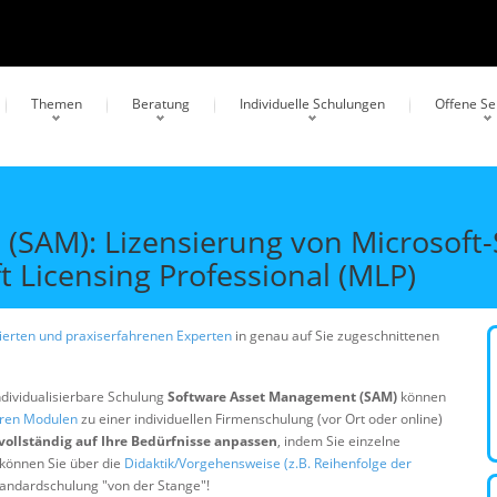
Themen
Beratung
Individuelle Schulungen
Offene S
SAM): Lizensierung von Microsoft-S
 Licensing Professional (MLP)
erten und praxiserfahrenen Experten
in genau auf Sie zugeschnittenen
ndividualisierbare Schulung
Software Asset Management (SAM)
können
eren Modulen
zu einer individuellen Firmenschulung (vor Ort oder online)
vollständig auf Ihre Bedürfnisse anpassen
, indem Sie einzelne
 können Sie über die
Didaktik/Vorgehensweise (z.B. Reihenfolge der
Standardschulung "von der Stange"!