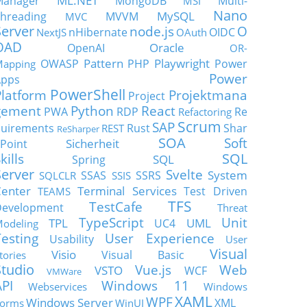
ML.NET
Manager
MongoDB
Multi-
MSI
Nano
MySQL
hreading
MVVM
MVC
Server
node.js
O
nHibernate
OIDC
NextJS
OAuth
OAD
Oracle
OpenAI
OR-
Pattern
Playwright
OWASP
PHP
Power
apping
Power
Apps
PowerShell
Platform
Projektmana
Project
gement
Python
React
PWA
RDP
Re
Refactoring
Scrum
SAP
uirements
Rust
Shar
REST
ReSharper
SOA
Soft
Sicherheit
Point
SQL
kills
SQL
Spring
Server
Svelte
System
SSAS
SSRS
SQLCLR
SSIS
enter
Terminal Services
Test Driven
TEAMS
TFS
TestCafe
Development
Threat
TypeScript
Unit
TPL
UML
UC4
odeling
Testing
User Experience
Usability
User
Visual
Visio
Visual Basic
tories
Studio
Vue.js
Web
VSTO
WCF
VMWare
API
Windows 11
Webservices
Windows
XAML
WPF
Windows Server
XML
orms
WinUI