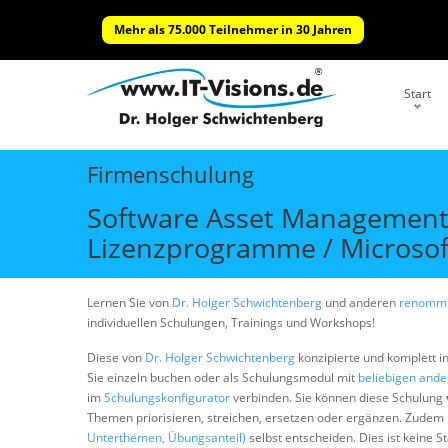
Mehr als 75.000 Teilnehmer in 30 Jahren
Start
Firmenschulung
Software Asset Management (
Lizenzprogramme / Microsoft
Lernen Sie von
Dr. Holger Schwichtenberg
und anderen
renommi
individuellen Schulungen, Trainings und Workshops!
Diese von
Dr. Holger Schwichtenberg
konzipierte und komplett i
Sie einzeln buchen oder als Schulungsmodul mit
beliebigen and
im
Schulungskonfigurator
verbinden. Sie können diese Schulung
Themen priorisieren, streichen, ersetzen oder ergänzen. Zudem
Unterthemen, Übungsanteil)
selbst entscheiden. Dies ist keine 