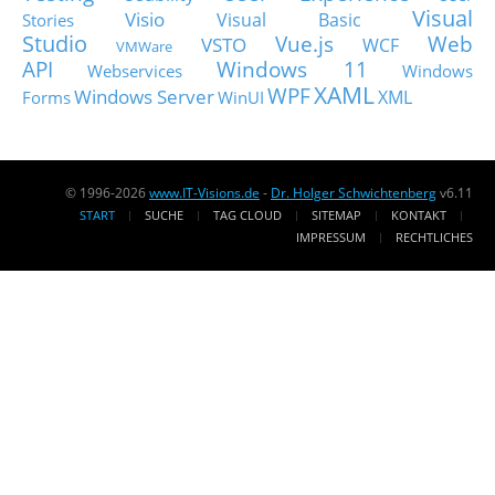
Visual
Visio
Visual Basic
Stories
Studio
Vue.js
Web
VSTO
WCF
VMWare
API
Windows 11
Webservices
Windows
XAML
WPF
Windows Server
XML
Forms
WinUI
© 1996-2026
www.IT-Visions.de
-
Dr. Holger Schwichtenberg
v6.11
START
SUCHE
TAG CLOUD
SITEMAP
KONTAKT
IMPRESSUM
RECHTLICHES