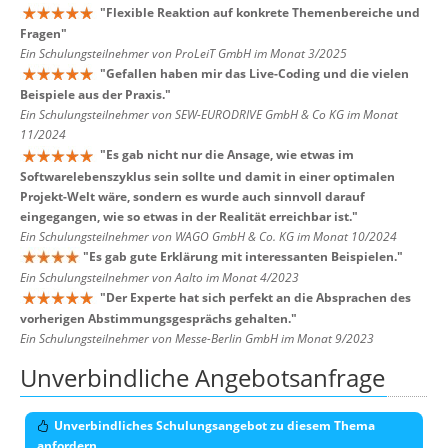
"
Flexible Reaktion auf konkrete Themenbereiche und
Fragen
"
Ein Schulungsteilnehmer von ProLeiT GmbH im Monat 3/2025
"
Gefallen haben mir das Live-Coding und die vielen
Beispiele aus der Praxis.
"
Ein Schulungsteilnehmer von SEW-EURODRIVE GmbH & Co KG im Monat
11/2024
"
Es gab nicht nur die Ansage, wie etwas im
Softwarelebenszyklus sein sollte und damit in einer optimalen
Projekt-Welt wäre, sondern es wurde auch sinnvoll darauf
eingegangen, wie so etwas in der Realität erreichbar ist.
"
Ein Schulungsteilnehmer von WAGO GmbH & Co. KG im Monat 10/2024
"
Es gab gute Erklärung mit interessanten Beispielen.
"
Ein Schulungsteilnehmer von Aalto im Monat 4/2023
"
Der Experte hat sich perfekt an die Absprachen des
vorherigen Abstimmungsgesprächs gehalten.
"
Ein Schulungsteilnehmer von Messe-Berlin GmbH im Monat 9/2023
Unverbindliche Angebotsanfrage
Unverbindliches Schulungsangebot zu diesem Thema
anfordern