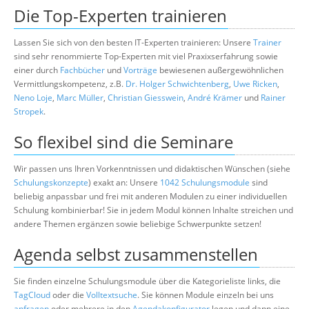
Die Top-Experten trainieren
Lassen Sie sich von den besten IT-Experten trainieren: Unsere
Trainer
sind sehr renommierte Top-Experten mit viel Praxixserfahrung sowie
einer durch
Fachbücher
und
Vorträge
bewiesenen außergewöhnlichen
Vermittlungskompetenz, z.B.
Dr. Holger Schwichtenberg
,
Uwe Ricken
,
Neno Loje
,
Marc Müller
,
Christian Giesswein
,
André Krämer
und
Rainer
Stropek
.
So flexibel sind die Seminare
Wir passen uns Ihren Vorkenntnissen und didaktischen Wünschen (siehe
Schulungskonzepte
) exakt an: Unsere
1042 Schulungsmodule
sind
beliebig anpassbar und frei mit anderen Modulen zu einer individuellen
Schulung kombinierbar! Sie in jedem Modul können Inhalte streichen und
andere Themen ergänzen sowie beliebige Schwerpunkte setzen!
Agenda selbst zusammenstellen
Sie finden einzelne Schulungsmodule über die Kategorieliste links, die
TagCloud
oder die
Volltextsuche
. Sie können Module einzeln bei uns
anfragen
oder mehrere in den
Agendakonfigurator
legen und dann eine