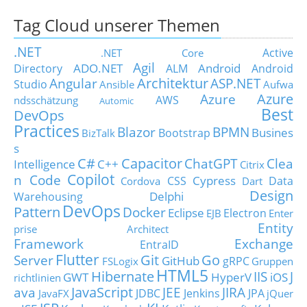
Tag Cloud unserer Themen
.NET
Active
.NET Core
Agil
ADO.NET
Android
Directory
ALM
Android
Architektur
Angular
ASP.NET
Studio
Ansible
Aufwa
Azure
Azure
AWS
ndsschätzung
Automic
Best
DevOps
Practices
Blazor
BPMN
Busines
Bootstrap
BizTalk
s
C#
Capacitor
ChatGPT
Clea
Intelligence
C++
Citrix
Copilot
n Code
Cypress
CSS
Data
Cordova
Dart
Design
Delphi
Warehousing
DevOps
Pattern
Docker
Eclipse
Electron
EJB
Enter
Entity
prise Architect
Framework
Exchange
EntraID
Flutter
Git
Go
Server
GitHub
gRPC
FSLogix
Gruppen
HTML5
Hibernate
IIS
J
GWT
HyperV
iOS
richtlinien
JavaScript
ava
JEE
JIRA
JDBC
Jenkins
JPA
JavaFX
jQuer