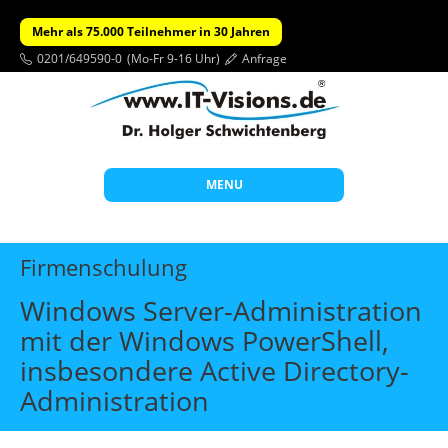
Mehr als 75.000 Teilnehmer in 30 Jahren
0201/649590-0
(Mo-Fr 9-16 Uhr)
Anfrage
MENU
Start
Firmenschulung
Themen
Windows Server-Administration
Beratung
mit der Windows PowerShell,
Individuelle Schulungen
insbesondere Active Directory-
Offene Seminare
Administration
Wissen