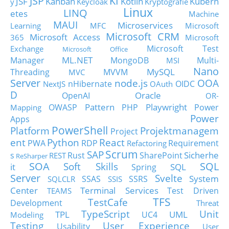
JSP
KI
JSF
Kanban
Kotlin
Kubern
y
Keycloak
Kryptografie
Linux
LINQ
etes
Machine
MAUI
Microservices
Learning
MFC
Microsoft
Microsoft CRM
Microsoft Access
365
Microsoft
Microsoft Test
Exchange
Microsoft Office
ML.NET
Manager
MongoDB
Multi-
MSI
Nano
MySQL
Threading
MVVM
MVC
Server
node.js
OOA
nHibernate
OIDC
NextJS
OAuth
D
Oracle
OpenAI
OR-
Pattern
Playwright
OWASP
PHP
Power
Mapping
Power
Apps
PowerShell
Platform
Projektmanagem
Project
ent
Python
React
PWA
RDP
Requirement
Refactoring
Scrum
SAP
Sicherhe
s
Rust
SharePoint
REST
ReSharper
SOA
SQL
Soft Skills
it
SQL
Spring
Server
Svelte
System
SSAS
SSRS
SQLCLR
SSIS
Center
Terminal Services
Test Driven
TEAMS
TFS
TestCafe
Development
Threat
TypeScript
Unit
TPL
UML
UC4
Modeling
Testing
User Experience
Usability
User