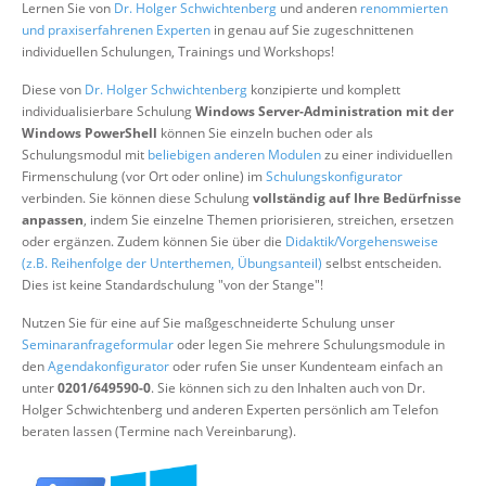
Lernen Sie von
Dr. Holger Schwichtenberg
und anderen
renommierten
Über uns
und praxiserfahrenen Experten
in genau auf Sie zugeschnittenen
individuellen Schulungen, Trainings und Workshops!
Suche
Diese von
Dr. Holger Schwichtenberg
konzipierte und komplett
individualisierbare Schulung
Windows Server-Administration mit der
Windows PowerShell
können Sie einzeln buchen oder als
Schulungsmodul mit
beliebigen anderen Modulen
zu einer individuellen
Firmenschulung (vor Ort oder online) im
Schulungskonfigurator
verbinden. Sie können diese Schulung
vollständig auf Ihre Bedürfnisse
anpassen
, indem Sie einzelne Themen priorisieren, streichen, ersetzen
oder ergänzen. Zudem können Sie über die
Didaktik/Vorgehensweise
(z.B. Reihenfolge der Unterthemen, Übungsanteil)
selbst entscheiden.
Dies ist keine Standardschulung "von der Stange"!
Nutzen Sie für eine auf Sie maßgeschneiderte Schulung unser
Seminaranfrageformular
oder legen Sie mehrere Schulungsmodule in
den
Agendakonfigurator
oder rufen Sie unser Kundenteam einfach an
unter
0201/649590-0
. Sie können sich zu den Inhalten auch von Dr.
Holger Schwichtenberg und anderen Experten persönlich am Telefon
beraten lassen (Termine nach Vereinbarung).