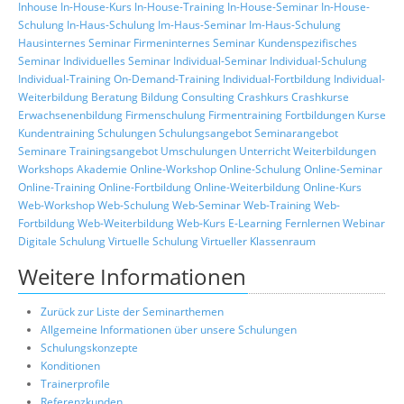
Inhouse
In-House-Kurs
In-House-Training
In-House-Seminar
In-House-
Schulung
In-Haus-Schulung
Im-Haus-Seminar
Im-Haus-Schulung
Hausinternes Seminar
Firmeninternes Seminar
Kundenspezifisches
Seminar
Individuelles Seminar
Individual-Seminar
Individual-Schulung
Individual-Training
On-Demand-Training
Individual-Fortbildung
Individual-
Weiterbildung
Beratung
Bildung
Consulting
Crashkurs
Crashkurse
Erwachsenenbildung
Firmenschulung
Firmentraining
Fortbildungen
Kurse
Kundentraining
Schulungen
Schulungsangebot
Seminarangebot
Seminare
Trainingsangebot
Umschulungen
Unterricht
Weiterbildungen
Workshops
Akademie
Online-Workshop
Online-Schulung
Online-Seminar
Online-Training
Online-Fortbildung
Online-Weiterbildung
Online-Kurs
Web-Workshop
Web-Schulung
Web-Seminar
Web-Training
Web-
Fortbildung
Web-Weiterbildung
Web-Kurs
E-Learning
Fernlernen
Webinar
Digitale Schulung
Virtuelle Schulung
Virtueller Klassenraum
Weitere Informationen
Zurück zur Liste der Seminarthemen
Allgemeine Informationen über unsere Schulungen
Schulungskonzepte
Konditionen
Trainerprofile
Referenzkunden