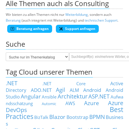
Alle Themen auch als Consulting
Wir bieten zu allen Themen nicht nur
Weiterbildung
, sondern auch
Beratung
(auch integriert mit Weiterbildung) und
technischen Support
.
Beratung anfragen
Support anfragen
Suche
Tag Cloud unserer Themen
.NET
Active
.NET Core
Agil
ADO.NET
Android
Directory
ALM
Android
Architektur
Angular
ASP.NET
Studio
Ansible
Aufwa
Azure
Azure
AWS
ndsschätzung
Automic
Best
DevOps
Practices
Blazor
BPMN
Busines
Bootstrap
BizTalk
s