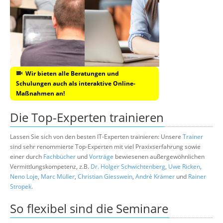
Wir bieten alle Beratungen und
Schulungen auch als interaktive Online-
Maßnahmen an!
Die Top-Experten trainieren
Lassen Sie sich von den besten IT-Experten trainieren: Unsere
Trainer
sind sehr renommierte Top-Experten mit viel Praxixserfahrung sowie
einer durch
Fachbücher
und
Vorträge
bewiesenen außergewöhnlichen
Vermittlungskompetenz, z.B.
Dr. Holger Schwichtenberg
,
Uwe Ricken
,
Neno Loje
,
Marc Müller
,
Christian Giesswein
,
André Krämer
und
Rainer
Stropek
.
So flexibel sind die Seminare