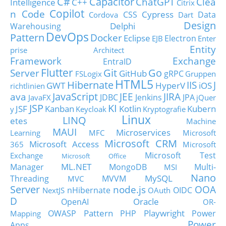
C#
Capacitor
ChatGPT
Clea
Intelligence
C++
Citrix
Copilot
n Code
Cypress
CSS
Data
Cordova
Dart
Design
Delphi
Warehousing
DevOps
Pattern
Docker
Eclipse
Electron
EJB
Enter
Entity
prise Architect
Framework
Exchange
EntraID
Flutter
Git
Go
Server
GitHub
gRPC
FSLogix
Gruppen
HTML5
Hibernate
IIS
J
GWT
HyperV
iOS
richtlinien
JavaScript
ava
JEE
JIRA
JDBC
Jenkins
JPA
JavaFX
jQuer
JSP
KI
JSF
Kanban
Kotlin
Kubern
y
Keycloak
Kryptografie
Linux
LINQ
etes
Machine
MAUI
Microservices
Learning
MFC
Microsoft
Microsoft CRM
Microsoft Access
365
Microsoft
Microsoft Test
Exchange
Microsoft Office
ML.NET
Manager
MongoDB
Multi-
MSI
Nano
MySQL
Threading
MVVM
MVC
Server
node.js
OOA
nHibernate
OIDC
NextJS
OAuth
D
Oracle
OpenAI
OR-
Pattern
Playwright
OWASP
PHP
Power
Mapping
Power
Apps