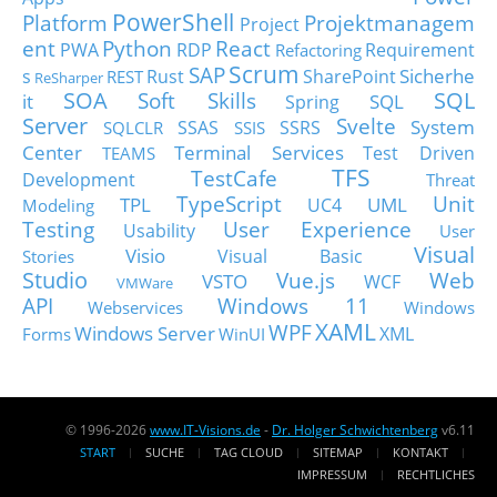
PowerShell
Platform
Projektmanagem
Project
ent
Python
React
PWA
RDP
Requirement
Refactoring
Scrum
SAP
Sicherhe
s
Rust
SharePoint
REST
ReSharper
SOA
SQL
Soft Skills
it
SQL
Spring
Server
Svelte
System
SSAS
SSRS
SQLCLR
SSIS
Center
Terminal Services
Test Driven
TEAMS
TFS
TestCafe
Development
Threat
TypeScript
Unit
TPL
UML
UC4
Modeling
Testing
User Experience
Usability
User
Visual
Visio
Visual Basic
Stories
Studio
Vue.js
Web
VSTO
WCF
VMWare
API
Windows 11
Webservices
Windows
XAML
WPF
Windows Server
XML
Forms
WinUI
© 1996-2026
www.IT-Visions.de
-
Dr. Holger Schwichtenberg
v6.11
START
SUCHE
TAG CLOUD
SITEMAP
KONTAKT
IMPRESSUM
RECHTLICHES