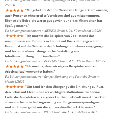
2/2026
"
Mir gefiel die Art und Weise wie Dinge erklärt wurden,
auch Personen ohne großes Vorwissen sind gut mitgekommen.
Ebenso die Beispiele waren gut gewählt und das Mitarbeiten hat
Spaß gemacht.
"
Ein Schulungsteilnehmer von AWENKO GmbH & Co. KG im Monat 1/2026
"
Ich mochte die Beispiele von Copilot und das
ausprobieren von Prompts in Copilot auf Basis der Fragen. Der
Dozent ist auf die Wünsche der Schulungsteilnehmer eingegangen
und bot eine abwechslungsreiche Gestaltung aus
Inhaltsvermittlung und Live-Demo.
"
Ein Schulungsteilnehmer von KAPP NILES GmbH & Co. KG im Monat 3/2025
"
Ich mochte, dass wir eigene Beispiele (aus dem
Arbeitsalltag) verwendet haben.
"
Ein Schulungsteilnehmer von Ranger Marketing und Vertriebs GmbH im
Monat 1/2025
"
Gut fand ich den Übergang / die Einleitung zu Rust,
den Fokus auf Clean-Code als wichtigste Maßnahme für Secure
Code, die Anekdoten aus eigener Laufbahn als Software-Entwickler
sowie die historische Eingrenzung von Programmierparadigmen
und co. Zudem gefiel mir die gut verständliche Erklärweise.
"
Ein Schulungsteilnehmer von WAGO Kontakttechnik GmbH & Co. KG im