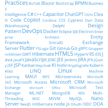
Practices
Blazor
BPMN
Busines
Bootstrap
BizTalk
s
C#
Capacitor
ChatGPT
Clea
Intelligence
C++
Citrix
Copilot
n Code
Cypress
CSS
Data
Cordova
Dart
Design
Delphi
Warehousing
DevOps
Pattern
Docker
Eclipse
Electron
EJB
Enter
Entity
prise Architect
Framework
Exchange
EntraID
Flutter
Git
Go
Server
GitHub
gRPC
FSLogix
Gruppen
HTML5
Hibernate
IIS
J
GWT
HyperV
iOS
richtlinien
JavaScript
ava
JEE
JIRA
JDBC
Jenkins
JPA
JavaFX
jQuer
JSP
KI
JSF
Kanban
Kotlin
Kubern
y
Keycloak
Kryptografie
Linux
LINQ
etes
Machine
MAUI
Microservices
Learning
MFC
Microsoft
Microsoft CRM
Microsoft Access
365
Microsoft
Microsoft Test
Exchange
Microsoft Office
ML.NET
Manager
MongoDB
Multi-
MSI
Nano
MySQL
Threading
MVVM
MVC
Server
node.js
OOA
nHibernate
OIDC
NextJS
OAuth