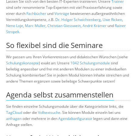
Lassen Sie sich von den besten IT-Experten trainieren: Unsere
Trainer
sind sehr renommierte Top-Experten mit viel Praxixserfahrung sowie
einer durch
Fachbücher
und
Vorträge
bewiesenen außergewöhnlichen
Vermittlungskompetenz, z.B.
Dr. Holger Schwichtenberg
,
Uwe Ricken
,
Neno Loje
,
Marc Müller
,
Christian Giesswein
,
André Krämer
und
Rainer
Stropek
.
So flexibel sind die Seminare
Wir passen uns Ihren Vorkenntnissen und didaktischen Wünschen (siehe
Schulungskonzepte
) exakt an: Unsere
1042 Schulungsmodule
sind
beliebig anpassbar und frei mit anderen Modulen zu einer individuellen
Schulung kombinierbar! Sie in jedem Modul können Inhalte streichen und
andere Themen ergänzen sowie beliebige Schwerpunkte setzen!
Agenda selbst zusammenstellen
Sie finden einzelne Schulungsmodule über die Kategorieliste links, die
TagCloud
oder die
Volltextsuche
. Sie können Module einzeln bei uns
anfragen
oder mehrere in den
Agendakonfigurator
legen und dann eine
Anfrage stellen.