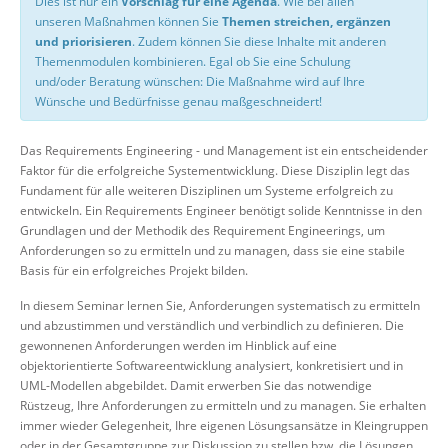
Dies ist nur ein
Vorschlag für eine Agenda
. Wie bei allen
unseren Maßnahmen können Sie
Themen streichen, ergänzen
und priorisieren
. Zudem können Sie diese Inhalte mit anderen
Themenmodulen kombinieren. Egal ob Sie eine Schulung
und/oder Beratung wünschen: Die Maßnahme wird auf Ihre
Wünsche und Bedürfnisse genau maßgeschneidert!
Das Requirements Engineering - und Management ist ein entscheidender
Faktor für die erfolgreiche Systementwicklung. Diese Disziplin legt das
Fundament für alle weiteren Disziplinen um Systeme erfolgreich zu
entwickeln. Ein Requirements Engineer benötigt solide Kenntnisse in den
Grundlagen und der Methodik des Requirement Engineerings, um
Anforderungen so zu ermitteln und zu managen, dass sie eine stabile
Basis für ein erfolgreiches Projekt bilden.
In diesem Seminar lernen Sie, Anforderungen systematisch zu ermitteln
und abzustimmen und verständlich und verbindlich zu definieren. Die
gewonnenen Anforderungen werden im Hinblick auf eine
objektorientierte Softwareentwicklung analysiert, konkretisiert und in
UML-Modellen abgebildet. Damit erwerben Sie das notwendige
Rüstzeug, Ihre Anforderungen zu ermitteln und zu managen. Sie erhalten
immer wieder Gelegenheit, Ihre eigenen Lösungsansätze in Kleingruppen
oder in der Gesamtgruppe zur Diskussion zu stellen bzw. die Lösungen