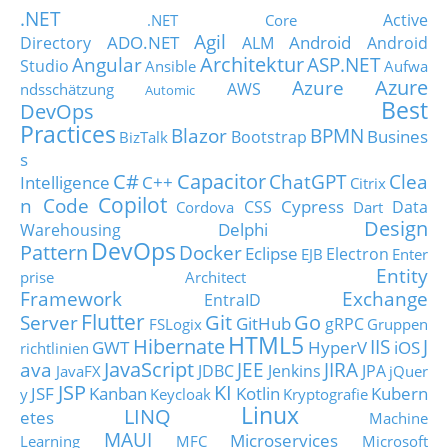
.NET
Active
.NET Core
Agil
ADO.NET
Android
Directory
ALM
Android
Architektur
Angular
ASP.NET
Studio
Ansible
Aufwa
Azure
Azure
AWS
ndsschätzung
Automic
Best
DevOps
Practices
Blazor
BPMN
Busines
Bootstrap
BizTalk
s
C#
Capacitor
ChatGPT
Clea
Intelligence
C++
Citrix
Copilot
n Code
Cypress
CSS
Data
Cordova
Dart
Design
Delphi
Warehousing
DevOps
Pattern
Docker
Eclipse
Electron
EJB
Enter
Entity
prise Architect
Framework
Exchange
EntraID
Flutter
Git
Go
Server
GitHub
gRPC
FSLogix
Gruppen
HTML5
Hibernate
IIS
J
GWT
HyperV
iOS
richtlinien
JavaScript
ava
JEE
JIRA
JDBC
Jenkins
JPA
JavaFX
jQuer
JSP
KI
JSF
Kanban
Kotlin
Kubern
y
Keycloak
Kryptografie
Linux
LINQ
etes
Machine
MAUI
Microservices
Learning
MFC
Microsoft