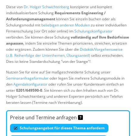
Über uns
Diese von
Dr. Holger Schwichtenberg
konzipierte und komplett
individualisierbare Schulung
Requirements Engineering /
Suche
Anforderungsmanagement
können Sie einzeln buchen oder als
Schulungsmodul mit
beliebigen anderen Modulen
zu einer individuellen
Firmenschulung (vor Ort oder online) im
Schulungskonfigurator
verbinden. Sie können diese Schulung
vollständig auf Ihre Bedürfnisse
anpassen
, indem Sie einzelne Themen priorisieren, streichen, ersetzen
oder ergänzen. Zudem können Sie über die
Didaktik/Vorgehensweise
(z.B. Reihenfolge der Unterthemen, Übungsanteil)
selbst entscheiden.
Dies ist keine Standardschulung "von der Stange"!
Nutzen Sie für eine auf Sie maßgeschneiderte Schulung unser
Seminaranfrageformular
oder legen Sie mehrere Schulungsmodule in
den
Agendakonfigurator
oder rufen Sie unser Kundenteam einfach an
unter
0201/649590-0
. Sie können sich zu den Inhalten auch von Dr.
Holger Schwichtenberg und anderen Experten persönlich am Telefon
beraten lassen (Termine nach Vereinbarung).
Preise und Termine anfragen
Schulungsangebot für dieses Thema anfordern