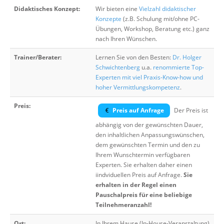
Didaktisches Konzept:
Wir bieten eine
Vielzahl didaktischer
Konzepte
(z.B. Schulung mit/ohne PC-
Übungen, Workshop, Beratung etc.) ganz
nach Ihren Wünschen.
Trainer/Berater:
Lernen Sie von den Besten:
Dr. Holger
Schwichtenberg
u.a.
renommierte Top-
Experten mit viel Praxis-Know-how und
hoher Vermittlungskompetenz
.
Preis:
Preis auf Anfrage
Der Preis ist
abhängig von der gewünschten Dauer,
den inhaltlichen Anpassungswünschen,
dem gewünschten Termin und den zu
Ihrem Wunschtermin verfügbaren
Experten. Sie erhalten daher einen
iindviduellen Preis auf Anfrage.
Sie
erhalten in der Regel einen
Pauschalpreis für eine beliebige
Teilnehmeranzahl!
Ort:
In Ihrem Hause (In-House-Veranstaltung)