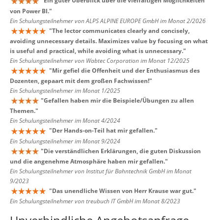
"
Ein guter Überblick über die vielfältigen Möglichkeiten
von Power BI.
"
Ein Schulungsteilnehmer von ALPS ALPINE EUROPE GmbH im Monat 2/2026
"
The lector communicates clearly and concisely,
avoiding unnecessary details. Maximizes value by focusing on what
is useful and practical, while avoiding what is unnecessary.
"
Ein Schulungsteilnehmer von Wabtec Corporation im Monat 12/2025
"
Mir gefiel die Offenheit und der Enthusiasmus des
Dozenten, gepaart mit dem großen Fachwissen!
"
Ein Schulungsteilnehmer im Monat 1/2025
"
Gefallen haben mir die Beispiele/Übungen zu allen
Themen.
"
Ein Schulungsteilnehmer im Monat 4/2024
"
Der Hands-on-Teil hat mir gefallen.
"
Ein Schulungsteilnehmer im Monat 9/2024
"
Die verständlichen Erklärungen, die guten Diskussion
und die angenehme Atmosphäre haben mir gefallen.
"
Ein Schulungsteilnehmer von Institut für Bahntechnik GmbH im Monat
9/2023
"
Das unendliche Wissen von Herr Krause war gut.
"
Ein Schulungsteilnehmer von treubuch IT GmbH im Monat 8/2023