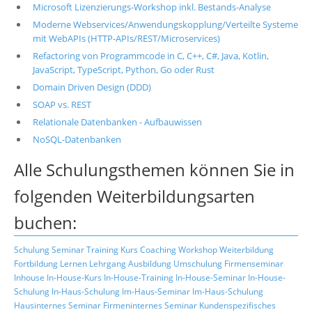
Microsoft Lizenzierungs-Workshop inkl. Bestands-Analyse
Moderne Webservices/Anwendungskopplung/Verteilte Systeme
mit WebAPIs (HTTP-APIs/REST/Microservices)
Refactoring von Programmcode in C, C++, C#, Java, Kotlin,
JavaScript, TypeScript, Python, Go oder Rust
Domain Driven Design (DDD)
SOAP vs. REST
Relationale Datenbanken - Aufbauwissen
NoSQL-Datenbanken
Alle Schulungsthemen können Sie in
folgenden Weiterbildungsarten
buchen:
Schulung
Seminar
Training
Kurs
Coaching
Workshop
Weiterbildung
Fortbildung
Lernen
Lehrgang
Ausbildung
Umschulung
Firmenseminar
Inhouse
In-House-Kurs
In-House-Training
In-House-Seminar
In-House-
Schulung
In-Haus-Schulung
Im-Haus-Seminar
Im-Haus-Schulung
Hausinternes Seminar
Firmeninternes Seminar
Kundenspezifisches