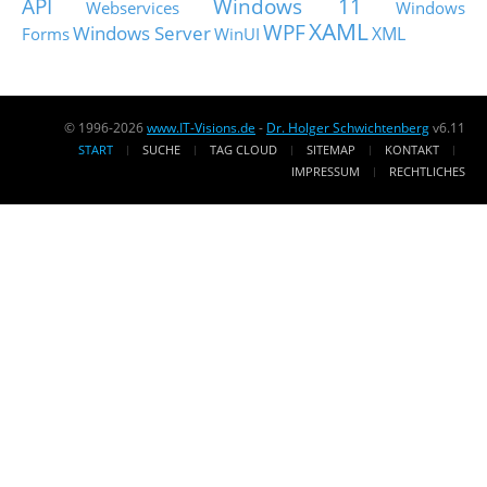
API
Windows 11
Webservices
Windows
XAML
WPF
Windows Server
XML
Forms
WinUI
© 1996-2026
www.IT-Visions.de
-
Dr. Holger Schwichtenberg
v6.11
START
SUCHE
TAG CLOUD
SITEMAP
KONTAKT
IMPRESSUM
RECHTLICHES