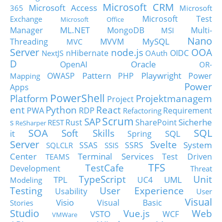
Microsoft CRM
Microsoft Access
365
Microsoft
Microsoft Test
Exchange
Microsoft Office
ML.NET
Manager
MongoDB
Multi-
MSI
Nano
MySQL
Threading
MVVM
MVC
Server
node.js
OOA
nHibernate
OIDC
NextJS
OAuth
D
Oracle
OpenAI
OR-
Pattern
Playwright
OWASP
PHP
Power
Mapping
Power
Apps
PowerShell
Platform
Projektmanagem
Project
ent
Python
React
PWA
RDP
Requirement
Refactoring
Scrum
SAP
Sicherhe
s
Rust
SharePoint
REST
ReSharper
SOA
SQL
Soft Skills
it
SQL
Spring
Server
Svelte
System
SSAS
SSRS
SQLCLR
SSIS
Center
Terminal Services
Test Driven
TEAMS
TFS
TestCafe
Development
Threat
TypeScript
Unit
TPL
UML
UC4
Modeling
Testing
User Experience
Usability
User
Visual
Visio
Visual Basic
Stories
Studio
Vue.js
Web
VSTO
WCF
VMWare