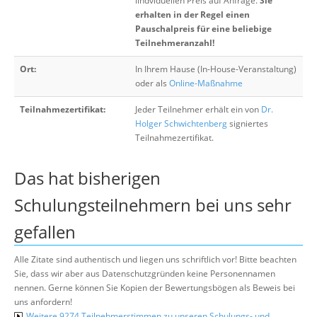
iindviduellen Preis auf Anfrage.
Sie
erhalten in der Regel einen
Pauschalpreis für eine beliebige
Teilnehmeranzahl!
Ort:
In Ihrem Hause (In-House-Veranstaltung)
oder als
Online-Maßnahme
Teilnahmezertifikat:
Jeder Teilnehmer erhält ein von
Dr.
Holger Schwichtenberg
signiertes
Teilnahmezertifikat.
Das hat bisherigen
Schulungsteilnehmern bei uns sehr
gefallen
Alle Zitate sind authentisch und liegen uns schriftlich vor! Bitte beachten
Sie, dass wir aber aus Datenschutzgründen keine Personennamen
nennen. Gerne können Sie Kopien der Bewertungsbögen als Beweis bei
uns anfordern!
Weitere 9274 Teilnehmerstimmen zu unseren Schulungs- und