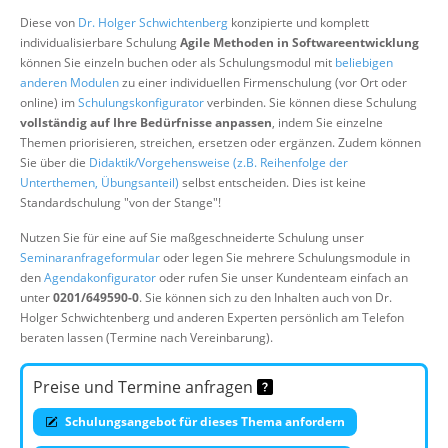
Über uns
Diese von
Dr. Holger Schwichtenberg
konzipierte und komplett
individualisierbare Schulung
Agile Methoden in Softwareentwicklung
Suche
können Sie einzeln buchen oder als Schulungsmodul mit
beliebigen
anderen Modulen
zu einer individuellen Firmenschulung (vor Ort oder
online) im
Schulungskonfigurator
verbinden. Sie können diese Schulung
vollständig auf Ihre Bedürfnisse anpassen
, indem Sie einzelne
Themen priorisieren, streichen, ersetzen oder ergänzen. Zudem können
Sie über die
Didaktik/Vorgehensweise (z.B. Reihenfolge der
Unterthemen, Übungsanteil)
selbst entscheiden. Dies ist keine
Standardschulung "von der Stange"!
Nutzen Sie für eine auf Sie maßgeschneiderte Schulung unser
Seminaranfrageformular
oder legen Sie mehrere Schulungsmodule in
den
Agendakonfigurator
oder rufen Sie unser Kundenteam einfach an
unter
0201/649590-0
. Sie können sich zu den Inhalten auch von Dr.
Holger Schwichtenberg und anderen Experten persönlich am Telefon
beraten lassen (Termine nach Vereinbarung).
Preise und Termine anfragen
Schulungsangebot für dieses Thema anfordern