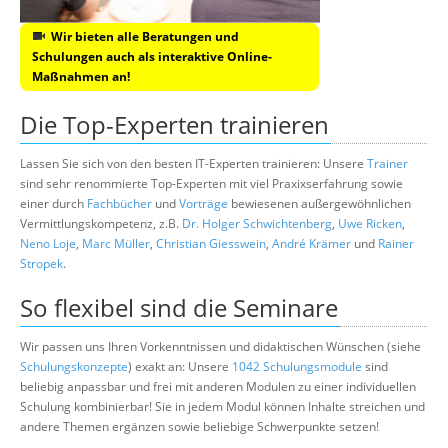
Wir bieten alle Beratungen und
Schulungen auch als interaktive Online-
Maßnahmen an!
Die Top-Experten trainieren
Lassen Sie sich von den besten IT-Experten trainieren: Unsere
Trainer
sind sehr renommierte Top-Experten mit viel Praxixserfahrung sowie
einer durch
Fachbücher
und
Vorträge
bewiesenen außergewöhnlichen
Vermittlungskompetenz, z.B.
Dr. Holger Schwichtenberg
,
Uwe Ricken
,
Neno Loje
,
Marc Müller
,
Christian Giesswein
,
André Krämer
und
Rainer
Stropek
.
So flexibel sind die Seminare
Wir passen uns Ihren Vorkenntnissen und didaktischen Wünschen (siehe
Schulungskonzepte
) exakt an: Unsere
1042 Schulungsmodule
sind
beliebig anpassbar und frei mit anderen Modulen zu einer individuellen
Schulung kombinierbar! Sie in jedem Modul können Inhalte streichen und
andere Themen ergänzen sowie beliebige Schwerpunkte setzen!