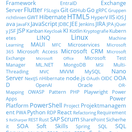
Framework
Exchange
EntraID
Flutter
Git
Go
Server
GitHub
gRPC
FSLogix
Gruppen
HTML5
Hibernate
IIS
J
GWT
HyperV
iOS
richtlinien
JavaScript
ava
JEE
JIRA
JDBC
Jenkins
JPA
JavaFX
jQuer
JSP
KI
JSF
Kanban
Kotlin
Kubern
y
Keycloak
Kryptografie
Linux
LINQ
etes
Machine
MAUI
Microservices
Learning
MFC
Microsoft
Microsoft CRM
Microsoft Access
365
Microsoft
Microsoft Test
Exchange
Microsoft Office
ML.NET
Manager
MongoDB
Multi-
MSI
Nano
MySQL
Threading
MVVM
MVC
Server
node.js
OOA
nHibernate
OIDC
NextJS
OAuth
D
Oracle
OpenAI
OR-
Pattern
Playwright
OWASP
PHP
Power
Mapping
Power
Apps
PowerShell
Platform
Projektmanagem
Project
ent
Python
React
PWA
RDP
Requirement
Refactoring
Scrum
SAP
Sicherhe
s
Rust
SharePoint
REST
ReSharper
SOA
SQL
Soft Skills
it
SQL
Spring