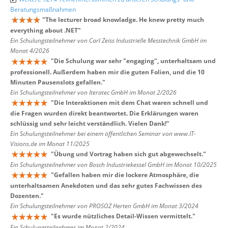
Beratungsmaßnahmen
"
The lecturer broad knowladge. He knew pretty much
everything about .NET
"
Ein Schulungsteilnehmer von Carl Zeiss Industrielle Messtechnik GmbH im
Monat 4/2026
"
Die Schulung war sehr "engaging", unterhaltsam und
professionell. Außerdem haben mir die guten Folien, und die 10
Minuten Pausenslots gefallen.
"
Ein Schulungsteilnehmer von Iteratec GmbH im Monat 2/2026
"
Die Interaktionen mit dem Chat waren schnell und
die Fragen wurden direkt beantwortet. Die Erklärungen waren
schlüssig und sehr leicht verständlich. Vielen Dank!
"
Ein Schulungsteilnehmer bei einem öffentlichen Seminar von www.IT-
Visions.de im Monat 11/2025
"
Übung und Vortrag haben sich gut abgewechselt.
"
Ein Schulungsteilnehmer von Bosch Industriekessel GmbH im Monat 10/2025
"
Gefallen haben mir die lockere Atmosphäre, die
unterhaltsamen Anekdoten und das sehr gutes Fachwissen des
Dozenten.
"
Ein Schulungsteilnehmer von PROSOZ Herten GmbH im Monat 3/2024
"
Es wurde nützliches Detail-Wissen vermittelt.
"
Ein Schulungsteilnehmer im Monat 2/2024