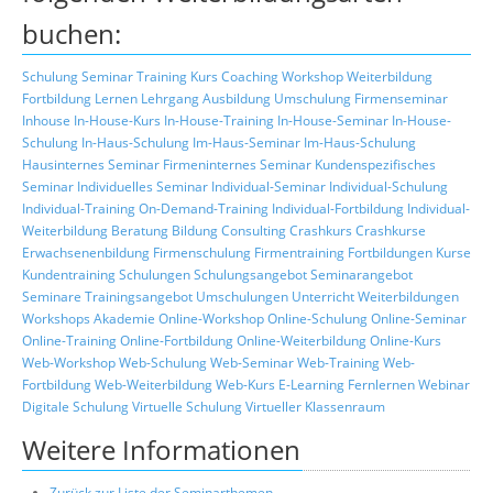
buchen:
Schulung
Seminar
Training
Kurs
Coaching
Workshop
Weiterbildung
Fortbildung
Lernen
Lehrgang
Ausbildung
Umschulung
Firmenseminar
Inhouse
In-House-Kurs
In-House-Training
In-House-Seminar
In-House-
Schulung
In-Haus-Schulung
Im-Haus-Seminar
Im-Haus-Schulung
Hausinternes Seminar
Firmeninternes Seminar
Kundenspezifisches
Seminar
Individuelles Seminar
Individual-Seminar
Individual-Schulung
Individual-Training
On-Demand-Training
Individual-Fortbildung
Individual-
Weiterbildung
Beratung
Bildung
Consulting
Crashkurs
Crashkurse
Erwachsenenbildung
Firmenschulung
Firmentraining
Fortbildungen
Kurse
Kundentraining
Schulungen
Schulungsangebot
Seminarangebot
Seminare
Trainingsangebot
Umschulungen
Unterricht
Weiterbildungen
Workshops
Akademie
Online-Workshop
Online-Schulung
Online-Seminar
Online-Training
Online-Fortbildung
Online-Weiterbildung
Online-Kurs
Web-Workshop
Web-Schulung
Web-Seminar
Web-Training
Web-
Fortbildung
Web-Weiterbildung
Web-Kurs
E-Learning
Fernlernen
Webinar
Digitale Schulung
Virtuelle Schulung
Virtueller Klassenraum
Weitere Informationen
Zurück zur Liste der Seminarthemen