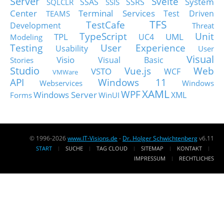
Server
Svelte
System
SSAS
SSRS
SQLCLR
SSIS
Center
Terminal Services
Test Driven
TEAMS
TFS
TestCafe
Development
Threat
TypeScript
Unit
TPL
UML
UC4
Modeling
Testing
User Experience
Usability
User
Visual
Visio
Visual Basic
Stories
Studio
Vue.js
Web
VSTO
WCF
VMWare
API
Windows 11
Webservices
Windows
XAML
WPF
Windows Server
XML
Forms
WinUI
© 1996-2026
www.IT-Visions.de
-
Dr. Holger Schwichtenberg
v6.11
START
SUCHE
TAG CLOUD
SITEMAP
KONTAKT
IMPRESSUM
RECHTLICHES