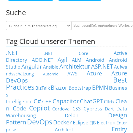
Suche
Tag Cloud unserer Themen
.NET
Active
.NET Core
Agil
ADO.NET
Android
Directory
ALM
Android
Architektur
Angular
ASP.NET
Studio
Ansible
Aufwa
Azure
Azure
AWS
ndsschätzung
Automic
Best
DevOps
Practices
Blazor
BPMN
Busines
Bootstrap
BizTalk
s
C#
Capacitor
ChatGPT
Clea
Intelligence
C++
Citrix
Copilot
n Code
Cypress
CSS
Data
Cordova
Dart
Design
Delphi
Warehousing
DevOps
Pattern
Docker
Eclipse
Electron
EJB
Enter
Entity
prise Architect