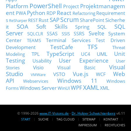
PowerShell
Platform
Projektmanagem
Project
ent
Python
React
PWA
RDP
Requirement
Refactoring
Scrum
SAP
Sicherhe
s
Rust
SharePoint
REST
ReSharper
SOA
SQL
Soft Skills
it
SQL
Spring
Server
Svelte
System
SSAS
SSRS
SQLCLR
SSIS
Center
Terminal Services
Test Driven
TEAMS
TFS
TestCafe
Development
Threat
TypeScript
Unit
TPL
UML
UC4
Modeling
Testing
User Experience
Usability
User
Visual
Visio
Visual Basic
Stories
Studio
Vue.js
Web
VSTO
WCF
VMWare
API
Windows 11
Webservices
Windows
XAML
WPF
Windows Server
XML
Forms
WinUI
© 1996-2026
www.IT-Visions.de
-
Dr. Holger Schwichtenberg
v6.11
START
SUCHE
TAG CLOUD
SITEMAP
KONTAKT
IMPRESSUM
RECHTLICHES