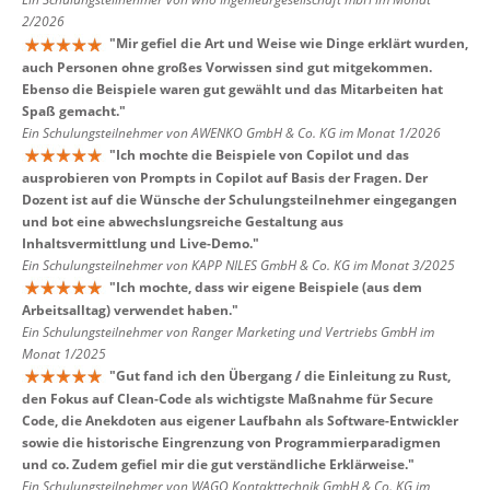
2/2026
"
Mir gefiel die Art und Weise wie Dinge erklärt wurden,
auch Personen ohne großes Vorwissen sind gut mitgekommen.
Ebenso die Beispiele waren gut gewählt und das Mitarbeiten hat
Spaß gemacht.
"
Ein Schulungsteilnehmer von AWENKO GmbH & Co. KG im Monat 1/2026
"
Ich mochte die Beispiele von Copilot und das
ausprobieren von Prompts in Copilot auf Basis der Fragen. Der
Dozent ist auf die Wünsche der Schulungsteilnehmer eingegangen
und bot eine abwechslungsreiche Gestaltung aus
Inhaltsvermittlung und Live-Demo.
"
Ein Schulungsteilnehmer von KAPP NILES GmbH & Co. KG im Monat 3/2025
"
Ich mochte, dass wir eigene Beispiele (aus dem
Arbeitsalltag) verwendet haben.
"
Ein Schulungsteilnehmer von Ranger Marketing und Vertriebs GmbH im
Monat 1/2025
"
Gut fand ich den Übergang / die Einleitung zu Rust,
den Fokus auf Clean-Code als wichtigste Maßnahme für Secure
Code, die Anekdoten aus eigener Laufbahn als Software-Entwickler
sowie die historische Eingrenzung von Programmierparadigmen
und co. Zudem gefiel mir die gut verständliche Erklärweise.
"
Ein Schulungsteilnehmer von WAGO Kontakttechnik GmbH & Co. KG im