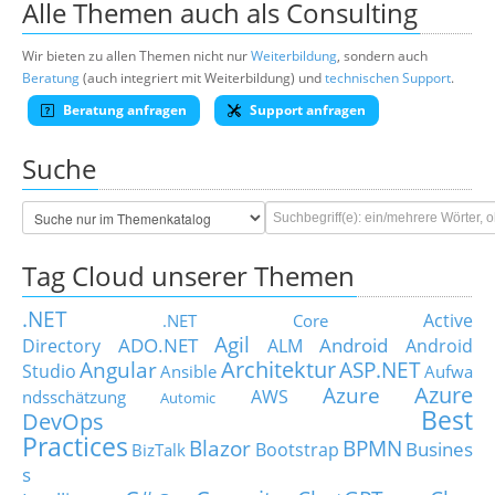
Alle Themen auch als Consulting
Wir bieten zu allen Themen nicht nur
Weiterbildung
, sondern auch
Beratung
(auch integriert mit Weiterbildung) und
technischen Support
.
Beratung anfragen
Support anfragen
Suche
Tag Cloud unserer Themen
.NET
Active
.NET Core
Agil
ADO.NET
Android
Directory
ALM
Android
Architektur
Angular
ASP.NET
Studio
Ansible
Aufwa
Azure
Azure
AWS
ndsschätzung
Automic
Best
DevOps
Practices
Blazor
BPMN
Busines
Bootstrap
BizTalk
s