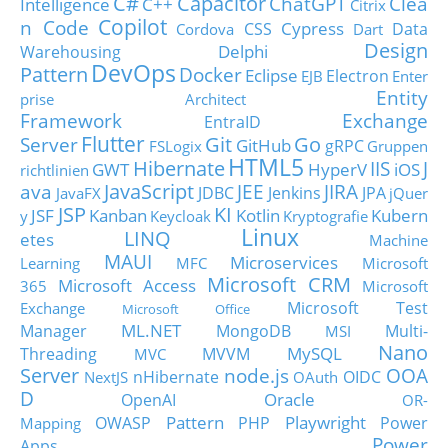
C#
Capacitor
ChatGPT
Clea
Intelligence
C++
Citrix
Copilot
n Code
Cypress
CSS
Data
Cordova
Dart
Design
Delphi
Warehousing
DevOps
Pattern
Docker
Eclipse
Electron
EJB
Enter
Entity
prise Architect
Framework
Exchange
EntraID
Flutter
Git
Go
Server
GitHub
gRPC
FSLogix
Gruppen
HTML5
Hibernate
IIS
J
GWT
HyperV
iOS
richtlinien
JavaScript
ava
JEE
JIRA
JDBC
Jenkins
JPA
JavaFX
jQuer
JSP
KI
JSF
Kanban
Kotlin
Kubern
y
Keycloak
Kryptografie
Linux
LINQ
etes
Machine
MAUI
Microservices
Learning
MFC
Microsoft
Microsoft CRM
Microsoft Access
365
Microsoft
Microsoft Test
Exchange
Microsoft Office
ML.NET
Manager
MongoDB
Multi-
MSI
Nano
MySQL
Threading
MVVM
MVC
Server
node.js
OOA
nHibernate
OIDC
NextJS
OAuth
D
Oracle
OpenAI
OR-
Pattern
Playwright
OWASP
PHP
Power
Mapping
Power
Apps