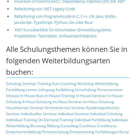
Inversion of Control (IoC) / Dependency Injection (DI) mit .NET
Refactoring von .NET Legacy Code
Refactoring von Programmcode in C, C++, C#, Java, Kotlin,
JavaScript, TypeScript, Python, Go oder Rust
.NET-Kurzüberblick für Entscheider (Entwicklungsleiter,
Projektleiter, Teamleiter, Softwarearchitekten)
Alle Schulungsthemen können Sie in
folgenden Weiterbildungsarten
buchen:
Schulung
Seminar
Training
Kurs
Coaching
Workshop
Weiterbildung
Fortbildung
Lernen
Lehrgang
Ausbildung
Umschulung
Firmenseminar
Inhouse
In-House-Kurs
In-House-Training
In-House-Seminar
In-House-
Schulung
In-Haus-Schulung
Im-Haus-Seminar
Im-Haus-Schulung
Hausinternes Seminar
Firmeninternes Seminar
Kundenspezifisches
Seminar
Individuelles Seminar
Individual-Seminar
Individual-Schulung
Individual-Training
On-Demand-Training
Individual-Fortbildung
Individual-
Weiterbildung
Beratung
Bildung
Consulting
Crashkurs
Crashkurse
Erwachsenenbildung
Firmenschulung
Firmentraining
Fortbildungen
Kurse