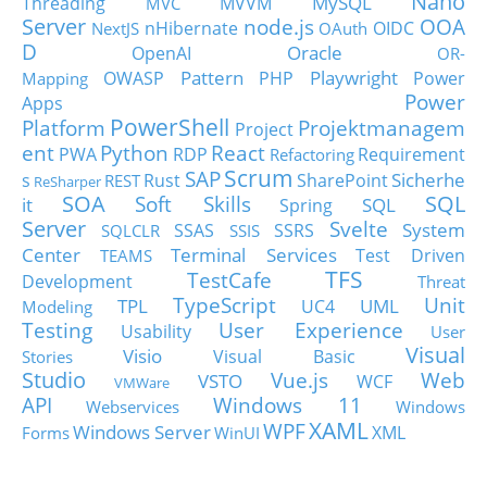
Nano
MySQL
Threading
MVVM
MVC
Server
node.js
OOA
nHibernate
OIDC
NextJS
OAuth
D
Oracle
OpenAI
OR-
Pattern
Playwright
OWASP
PHP
Power
Mapping
Power
Apps
PowerShell
Platform
Projektmanagem
Project
ent
Python
React
PWA
RDP
Requirement
Refactoring
Scrum
SAP
Sicherhe
s
Rust
SharePoint
REST
ReSharper
SOA
SQL
Soft Skills
it
SQL
Spring
Server
Svelte
System
SSAS
SSRS
SQLCLR
SSIS
Center
Terminal Services
Test Driven
TEAMS
TFS
TestCafe
Development
Threat
TypeScript
Unit
TPL
UML
UC4
Modeling
Testing
User Experience
Usability
User
Visual
Visio
Visual Basic
Stories
Studio
Vue.js
Web
VSTO
WCF
VMWare
API
Windows 11
Webservices
Windows
XAML
WPF
Windows Server
XML
Forms
WinUI