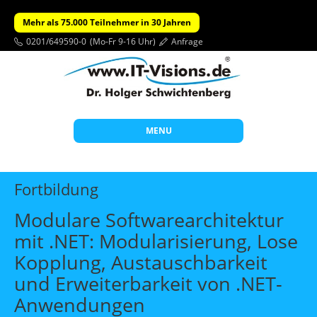
Mehr als 75.000 Teilnehmer in 30 Jahren
0201/649590-0
(Mo-Fr 9-16 Uhr)
Anfrage
MENU
Start
Fortbildung
Themen
Modulare Softwarearchitektur
Beratung
mit .NET: Modularisierung, Lose
Individuelle Schulungen
Kopplung, Austauschbarkeit
Offene Seminare
und Erweiterbarkeit von .NET-
Anwendungen
Wissen