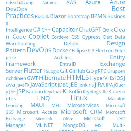
Azure
Azure
AWS
ndsschätzung
Automic
Best
DevOps
Practices
Blazor
BPMN
Busines
Bootstrap
BizTalk
s
C#
Capacitor
ChatGPT
Clea
Intelligence
C++
Citrix
Copilot
n Code
Cypress
CSS
Data
Cordova
Dart
Design
Delphi
Warehousing
DevOps
Pattern
Docker
Eclipse
Electron
EJB
Enter
Entity
prise Architect
Framework
Exchange
EntraID
Flutter
Git
Go
Server
GitHub
gRPC
FSLogix
Gruppen
HTML5
Hibernate
IIS
J
GWT
HyperV
iOS
richtlinien
JavaScript
ava
JEE
JIRA
JDBC
Jenkins
JPA
JavaFX
jQuer
JSP
KI
JSF
Kanban
Kotlin
Kubern
y
Keycloak
Kryptografie
Linux
LINQ
etes
Machine
MAUI
Microservices
Learning
MFC
Microsoft
Microsoft CRM
Microsoft Access
365
Microsoft
Microsoft Test
Exchange
Microsoft Office
ML.NET
Manager
MongoDB
Multi-
MSI