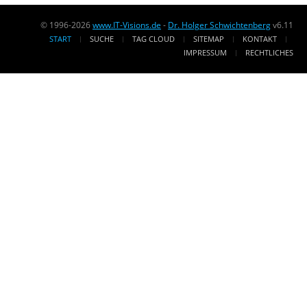
© 1996-2026
www.IT-Visions.de
-
Dr. Holger Schwichtenberg
v6.11
START
SUCHE
TAG CLOUD
SITEMAP
KONTAKT
IMPRESSUM
RECHTLICHES