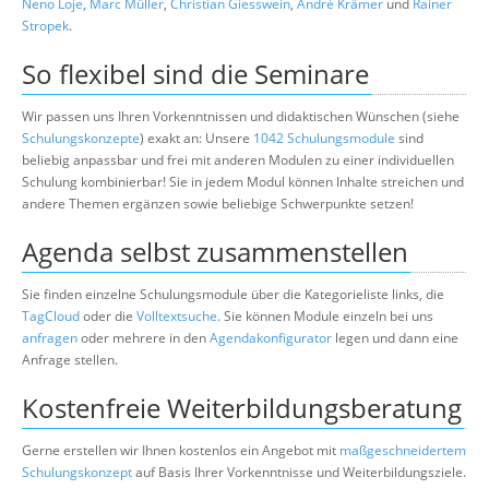
Neno Loje
,
Marc Müller
,
Christian Giesswein
,
André Krämer
und
Rainer
Stropek
.
So flexibel sind die Seminare
Wir passen uns Ihren Vorkenntnissen und didaktischen Wünschen (siehe
Schulungskonzepte
) exakt an: Unsere
1042 Schulungsmodule
sind
beliebig anpassbar und frei mit anderen Modulen zu einer individuellen
Schulung kombinierbar! Sie in jedem Modul können Inhalte streichen und
andere Themen ergänzen sowie beliebige Schwerpunkte setzen!
Agenda selbst zusammenstellen
Sie finden einzelne Schulungsmodule über die Kategorieliste links, die
TagCloud
oder die
Volltextsuche
. Sie können Module einzeln bei uns
anfragen
oder mehrere in den
Agendakonfigurator
legen und dann eine
Anfrage stellen.
Kostenfreie Weiterbildungsberatung
Gerne erstellen wir Ihnen kostenlos ein Angebot mit
maßgeschneidertem
Schulungskonzept
auf Basis Ihrer Vorkenntnisse und Weiterbildungsziele.