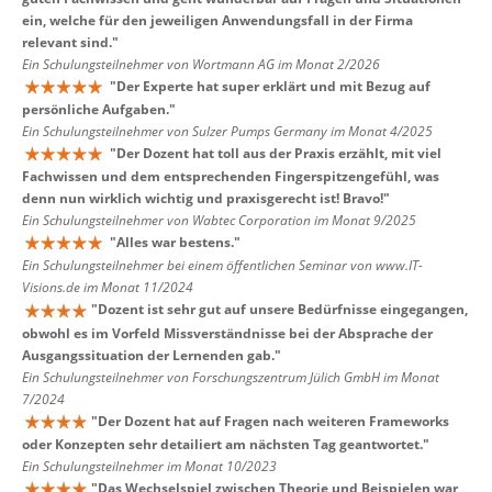
ein, welche für den jeweiligen Anwendungsfall in der Firma
relevant sind.
"
Ein Schulungsteilnehmer von Wortmann AG im Monat 2/2026
"
Der Experte hat super erklärt und mit Bezug auf
persönliche Aufgaben.
"
Ein Schulungsteilnehmer von Sulzer Pumps Germany im Monat 4/2025
"
Der Dozent hat toll aus der Praxis erzählt, mit viel
Fachwissen und dem entsprechenden Fingerspitzengefühl, was
denn nun wirklich wichtig und praxisgerecht ist! Bravo!
"
Ein Schulungsteilnehmer von Wabtec Corporation im Monat 9/2025
"
Alles war bestens.
"
Ein Schulungsteilnehmer bei einem öffentlichen Seminar von www.IT-
Visions.de im Monat 11/2024
"
Dozent ist sehr gut auf unsere Bedürfnisse eingegangen,
obwohl es im Vorfeld Missverständnisse bei der Absprache der
Ausgangssituation der Lernenden gab.
"
Ein Schulungsteilnehmer von Forschungszentrum Jülich GmbH im Monat
7/2024
"
Der Dozent hat auf Fragen nach weiteren Frameworks
oder Konzepten sehr detailiert am nächsten Tag geantwortet.
"
Ein Schulungsteilnehmer im Monat 10/2023
"
Das Wechselspiel zwischen Theorie und Beispielen war