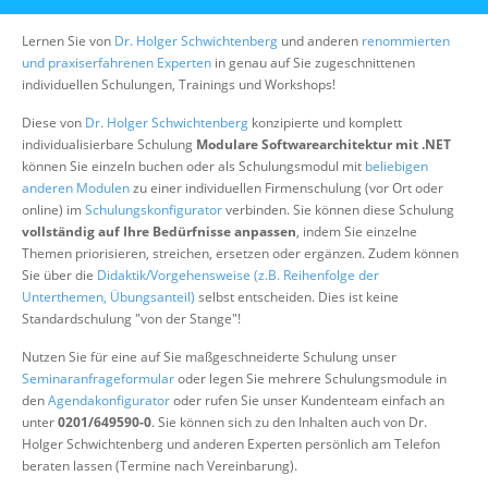
Über uns
Lernen Sie von
Dr. Holger Schwichtenberg
und anderen
renommierten
Suche
und praxiserfahrenen Experten
in genau auf Sie zugeschnittenen
individuellen Schulungen, Trainings und Workshops!
Diese von
Dr. Holger Schwichtenberg
konzipierte und komplett
individualisierbare Schulung
Modulare Softwarearchitektur mit .NET
können Sie einzeln buchen oder als Schulungsmodul mit
beliebigen
anderen Modulen
zu einer individuellen Firmenschulung (vor Ort oder
online) im
Schulungskonfigurator
verbinden. Sie können diese Schulung
vollständig auf Ihre Bedürfnisse anpassen
, indem Sie einzelne
Themen priorisieren, streichen, ersetzen oder ergänzen. Zudem können
Sie über die
Didaktik/Vorgehensweise (z.B. Reihenfolge der
Unterthemen, Übungsanteil)
selbst entscheiden. Dies ist keine
Standardschulung "von der Stange"!
Nutzen Sie für eine auf Sie maßgeschneiderte Schulung unser
Seminaranfrageformular
oder legen Sie mehrere Schulungsmodule in
den
Agendakonfigurator
oder rufen Sie unser Kundenteam einfach an
unter
0201/649590-0
. Sie können sich zu den Inhalten auch von Dr.
Holger Schwichtenberg und anderen Experten persönlich am Telefon
beraten lassen (Termine nach Vereinbarung).