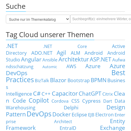
Suche
Tag Cloud unserer Themen
.NET
Active
.NET Core
Agil
ADO.NET
Android
Directory
ALM
Android
Architektur
Angular
ASP.NET
Studio
Ansible
Aufwa
Azure
Azure
AWS
ndsschätzung
Automic
Best
DevOps
Practices
Blazor
BPMN
Busines
Bootstrap
BizTalk
s
C#
Capacitor
ChatGPT
Clea
Intelligence
C++
Citrix
Copilot
n Code
Cypress
CSS
Data
Cordova
Dart
Design
Delphi
Warehousing
DevOps
Pattern
Docker
Eclipse
Electron
EJB
Enter
Entity
prise Architect
Framework
Exchange
EntraID