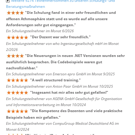
Weitere 9274 Teilnehmerstimmen zu unseren Schulungs- und
Beratungsmaßnahmen
"
Die Schulung fand in einer sehr freundlichen und
offenen Athmosphäre statt und es wurde auf alle unsere
Anforderungen sehr gut eingegangen.
"
Ein Schulungsteilnehmer im Monat 6/2026
"
Der Dozent war sehr freundlich.
"
Ein Schulungsteilnehmer von who Ingenieurgesellschaft mbH im Monat
2/2026
"
Die Neuerungen in neuen .NET Versionen wurden sehr
ausführlich besprochen. Die Codebeispiele waren gut
nachvollziehbar.
"
Ein Schulungsteilnehmer von Emerson epro GmbH im Monat 9/2025
"
A well structured training.
"
Ein Schulungsteilnehmer von Anton Paar GmbH im Monat 10/2025
"
Insgesamt hat mir alles sehr gut gefallen!
"
Ein Schulungsteilnehmer von AGENA GmbH Gesellschaft für Organisation
und Informationsverarbeitung im Monat 10/2024
"
Die Kompetenz des Dozenten und viele praktische
Beispiele haben mir gefallen.
"
Ein Schulungsteilnehmer von CompuGroup Medical Deutschland AG im
Monat 6/2024