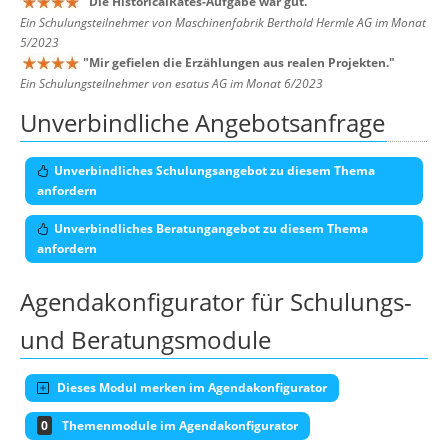
"
Die HistoricalRates-Aufgabe war gut.
"
Ein Schulungsteilnehmer von Maschinenfabrik Berthold Hermle AG im Monat
5/2023
"
Mir gefielen die Erzählungen aus realen Projekten.
"
Ein Schulungsteilnehmer von esatus AG im Monat 6/2023
Unverbindliche Angebotsanfrage
Unverbindliches Schulungsangebot zu diesem Thema
anfordern
Unverbindliches Beratungangebot zu diesem Thema
anfordern
Agendakonfigurator für Schulungs-
und Beratungsmodule
Dieses Modul merken im Agendakonfigurator
0
Themenmodule im Agendakonfigurator