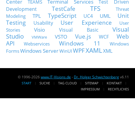
Center
Terminal Services
Test Driven
TEAMS
TFS
TestCafe
Development
Threat
TypeScript
Unit
TPL
UML
UC4
Modeling
Testing
User Experience
Usability
User
Visual
Visio
Visual Basic
Stories
Studio
Vue.js
Web
VSTO
WCF
VMWare
API
Windows 11
Webservices
Windows
XAML
WPF
Windows Server
XML
Forms
WinUI
© 1996-2026
www.IT-Visions.de
-
Dr. Holger Schwichtenberg
v6.11
START
SUCHE
TAG CLOUD
SITEMAP
KONTAKT
IMPRESSUM
RECHTLICHES