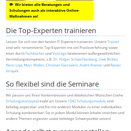
Wir bieten alle Beratungen und
Schulungen auch als interaktive Online-
Maßnahmen an!
Die Top-Experten trainieren
Lassen Sie sich von den besten IT-Experten trainieren: Unsere
Trainer
sind sehr renommierte Top-Experten mit viel Praxixserfahrung sowie
einer durch
Fachbücher
und
Vorträge
bewiesenen außergewöhnlichen
Vermittlungskompetenz, z.B.
Dr. Holger Schwichtenberg
,
Uwe Ricken
,
Neno Loje
,
Marc Müller
,
Christian Giesswein
,
André Krämer
und
Rainer
Stropek
.
So flexibel sind die Seminare
Wir passen uns Ihren Vorkenntnissen und didaktischen Wünschen (siehe
Schulungskonzepte
) exakt an: Unsere
1042 Schulungsmodule
sind
beliebig anpassbar und frei mit anderen Modulen zu einer individuellen
Schulung kombinierbar! Sie in jedem Modul können Inhalte streichen und
andere Themen ergänzen sowie beliebige Schwerpunkte setzen!