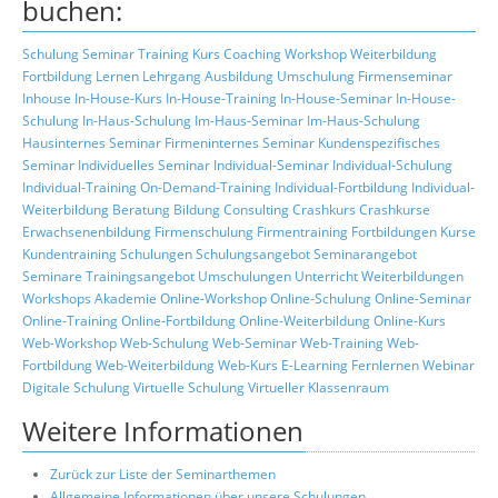
buchen:
Schulung
Seminar
Training
Kurs
Coaching
Workshop
Weiterbildung
Fortbildung
Lernen
Lehrgang
Ausbildung
Umschulung
Firmenseminar
Inhouse
In-House-Kurs
In-House-Training
In-House-Seminar
In-House-
Schulung
In-Haus-Schulung
Im-Haus-Seminar
Im-Haus-Schulung
Hausinternes Seminar
Firmeninternes Seminar
Kundenspezifisches
Seminar
Individuelles Seminar
Individual-Seminar
Individual-Schulung
Individual-Training
On-Demand-Training
Individual-Fortbildung
Individual-
Weiterbildung
Beratung
Bildung
Consulting
Crashkurs
Crashkurse
Erwachsenenbildung
Firmenschulung
Firmentraining
Fortbildungen
Kurse
Kundentraining
Schulungen
Schulungsangebot
Seminarangebot
Seminare
Trainingsangebot
Umschulungen
Unterricht
Weiterbildungen
Workshops
Akademie
Online-Workshop
Online-Schulung
Online-Seminar
Online-Training
Online-Fortbildung
Online-Weiterbildung
Online-Kurs
Web-Workshop
Web-Schulung
Web-Seminar
Web-Training
Web-
Fortbildung
Web-Weiterbildung
Web-Kurs
E-Learning
Fernlernen
Webinar
Digitale Schulung
Virtuelle Schulung
Virtueller Klassenraum
Weitere Informationen
Zurück zur Liste der Seminarthemen
Allgemeine Informationen über unsere Schulungen