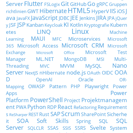
Flutter
Git
Go
Server
GitHub
gRPC
FSLogix
Gruppen
HTML5
Hibernate
IIS
J
GWT
HyperV
iOS
richtlinien
JavaScript
ava
JEE
JIRA
JDBC
Jenkins
JPA
JavaFX
jQuer
JSP
KI
JSF
Kanban
Kotlin
Kubern
y
Keycloak
Kryptografie
Linux
LINQ
etes
Machine
MAUI
Microservices
Learning
MFC
Microsoft
Microsoft CRM
Microsoft Access
365
Microsoft
Microsoft Test
Exchange
Microsoft Office
ML.NET
Manager
MongoDB
Multi-
MSI
Nano
MySQL
Threading
MVVM
MVC
Server
node.js
OOA
nHibernate
OIDC
NextJS
OAuth
D
Oracle
OpenAI
OR-
Pattern
Playwright
OWASP
PHP
Power
Mapping
Power
Apps
PowerShell
Platform
Projektmanagem
Project
ent
Python
React
PWA
RDP
Requirement
Refactoring
Scrum
SAP
Sicherhe
s
Rust
SharePoint
REST
ReSharper
SOA
SQL
Soft Skills
it
SQL
Spring
Server
Svelte
System
SSAS
SSRS
SQLCLR
SSIS