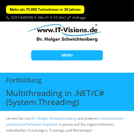
Mehr als 75.000 Teilnehmer in 30 Jahren
0201/649590-0
(Mo-Fr 9-16 Uhr)
Anfrage
MENU
Start
Fortbildung
Themen
Multithreading in .NET/C#
Beratung
(System.Threading)
Individuelle Schulungen
Offene Seminare
Lernen Sie von
Dr. Holger Schwichtenberg
und anderen
renommierten
und praxiserfahrenen Experten
in genau auf Sie zugeschnittenen
Wissen
individuellen Schulungen, Trainings und Workshops!