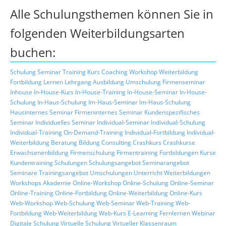
Alle Schulungsthemen können Sie in
folgenden Weiterbildungsarten
buchen:
Schulung
Seminar
Training
Kurs
Coaching
Workshop
Weiterbildung
Fortbildung
Lernen
Lehrgang
Ausbildung
Umschulung
Firmenseminar
Inhouse
In-House-Kurs
In-House-Training
In-House-Seminar
In-House-
Schulung
In-Haus-Schulung
Im-Haus-Seminar
Im-Haus-Schulung
Hausinternes Seminar
Firmeninternes Seminar
Kundenspezifisches
Seminar
Individuelles Seminar
Individual-Seminar
Individual-Schulung
Individual-Training
On-Demand-Training
Individual-Fortbildung
Individual-
Weiterbildung
Beratung
Bildung
Consulting
Crashkurs
Crashkurse
Erwachsenenbildung
Firmenschulung
Firmentraining
Fortbildungen
Kurse
Kundentraining
Schulungen
Schulungsangebot
Seminarangebot
Seminare
Trainingsangebot
Umschulungen
Unterricht
Weiterbildungen
Workshops
Akademie
Online-Workshop
Online-Schulung
Online-Seminar
Online-Training
Online-Fortbildung
Online-Weiterbildung
Online-Kurs
Web-Workshop
Web-Schulung
Web-Seminar
Web-Training
Web-
Fortbildung
Web-Weiterbildung
Web-Kurs
E-Learning
Fernlernen
Webinar
Digitale Schulung
Virtuelle Schulung
Virtueller Klassenraum