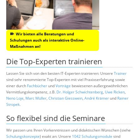
Wir bieten alle Beratungen und
Schulungen auch als interaktive Online-
Maßnahmen an!
Die Top-Experten trainieren
Lassen Sie sich von den besten IT-Experten trainieren: Unsere
Trainer
sind sehr renommierte Top-Experten mit viel Praxixserfahrung sowie
einer durch
Fachbücher
und
Vorträge
bewiesenen außergewöhnlichen
Vermittlungskompetenz, z.B.
Dr. Holger Schwichtenberg
,
Uwe Ricken
,
Neno Loje
,
Marc Müller
,
Christian Giesswein
,
André Krämer
und
Rainer
Stropek
.
So flexibel sind die Seminare
Wir passen uns Ihren Vorkenntnissen und didaktischen Wünschen (siehe
Schulungskonzepte
) exakt an: Unsere
1042 Schulungsmodule
sind