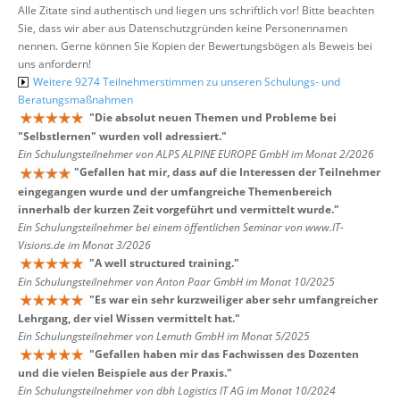
Alle Zitate sind authentisch und liegen uns schriftlich vor! Bitte beachten
Sie, dass wir aber aus Datenschutzgründen keine Personennamen
nennen. Gerne können Sie Kopien der Bewertungsbögen als Beweis bei
uns anfordern!
Weitere 9274 Teilnehmerstimmen zu unseren Schulungs- und
Beratungsmaßnahmen
"
Die absolut neuen Themen und Probleme bei
"Selbstlernen" wurden voll adressiert.
"
Ein Schulungsteilnehmer von ALPS ALPINE EUROPE GmbH im Monat 2/2026
"
Gefallen hat mir, dass auf die Interessen der Teilnehmer
eingegangen wurde und der umfangreiche Themenbereich
innerhalb der kurzen Zeit vorgeführt und vermittelt wurde.
"
Ein Schulungsteilnehmer bei einem öffentlichen Seminar von www.IT-
Visions.de im Monat 3/2026
"
A well structured training.
"
Ein Schulungsteilnehmer von Anton Paar GmbH im Monat 10/2025
"
Es war ein sehr kurzweiliger aber sehr umfangreicher
Lehrgang, der viel Wissen vermittelt hat.
"
Ein Schulungsteilnehmer von Lemuth GmbH im Monat 5/2025
"
Gefallen haben mir das Fachwissen des Dozenten
und die vielen Beispiele aus der Praxis.
"
Ein Schulungsteilnehmer von dbh Logistics IT AG im Monat 10/2024