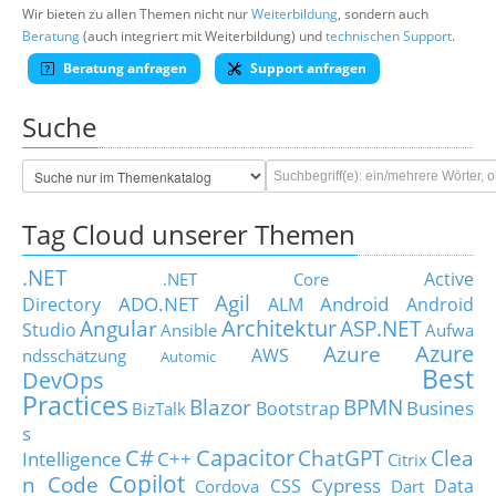
Wir bieten zu allen Themen nicht nur
Weiterbildung
, sondern auch
Beratung
(auch integriert mit Weiterbildung) und
technischen Support
.
Beratung anfragen
Support anfragen
Suche
Tag Cloud unserer Themen
.NET
Active
.NET Core
Agil
ADO.NET
Android
Directory
ALM
Android
Architektur
Angular
ASP.NET
Studio
Ansible
Aufwa
Azure
Azure
AWS
ndsschätzung
Automic
Best
DevOps
Practices
Blazor
BPMN
Busines
Bootstrap
BizTalk
s
C#
Capacitor
ChatGPT
Clea
Intelligence
C++
Citrix
Copilot
n Code
Cypress
CSS
Data
Cordova
Dart