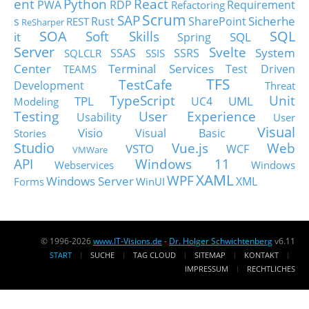
ent
Python
React
PWA
RDP
Requirement
Refactoring
Scrum
SAP
Sicherhe
s
Rust
SharePoint
REST
ReSharper
SOA
SQL
Soft Skills
it
SQL
Spring
Server
Svelte
System
SSAS
SSRS
SQLCLR
SSIS
Center
Terminal Services
Test Driven
TEAMS
TFS
TestCafe
Development
Threat
TypeScript
Unit
TPL
UML
UC4
Modeling
Testing
User Experience
Usability
User
Visual
Visio
Visual Basic
Stories
Studio
Vue.js
Web
VSTO
WCF
VMWare
API
Windows 11
Webservices
Windows
XAML
WPF
Windows Server
XML
Forms
WinUI
© 1996-2026
www.IT-Visions.de
-
Dr. Holger Schwichtenberg
v6.11
START
SUCHE
TAG CLOUD
SITEMAP
KONTAKT
IMPRESSUM
RECHTLICHES