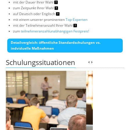
mit der Dauer Ihrer Wahl
zum Zeitpunkt Ihrer Wahl
auf Deutsch oder Englisch
mit einem unserer prominenten
Top-Experten
mit der Teilnehmeranzahl Ihrer Wahl
zum
teilnehmeranzahlunabhängigen Festpreis!
Detailvergleich: öffentliche Standardschulungen vs.
indviduelle Maßnahmen
Schulungssituationen