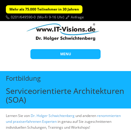
Mehr als 75.000 Teilnehmer in 30 Jahren
0201/649590-0
(Mo-Fr 9-16 Uhr)
Anfrage
MENU
Start
Fortbildung
Themen
Serviceorientierte Architekturen
Beratung
(SOA)
Individuelle Schulungen
Offene Seminare
Lernen Sie von
Dr. Holger Schwichtenberg
und anderen
renommierten
und praxiserfahrenen Experten
in genau auf Sie zugeschnittenen
Wissen
individuellen Schulungen, Trainings und Workshops!