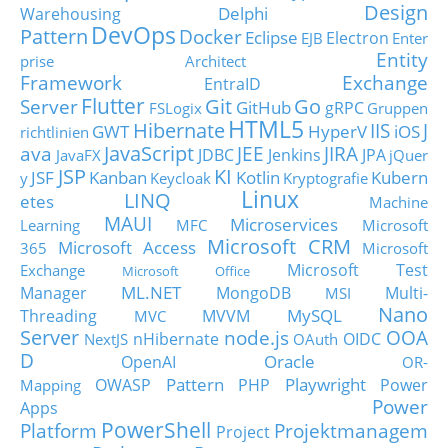
Design
Delphi
Warehousing
DevOps
Pattern
Docker
Eclipse
Electron
EJB
Enter
Entity
prise Architect
Framework
Exchange
EntraID
Flutter
Git
Go
Server
GitHub
gRPC
FSLogix
Gruppen
HTML5
Hibernate
IIS
J
GWT
HyperV
iOS
richtlinien
JavaScript
ava
JEE
JIRA
JDBC
Jenkins
JPA
JavaFX
jQuer
JSP
KI
JSF
Kanban
Kotlin
Kubern
y
Keycloak
Kryptografie
Linux
LINQ
etes
Machine
MAUI
Microservices
Learning
MFC
Microsoft
Microsoft CRM
Microsoft Access
365
Microsoft
Microsoft Test
Exchange
Microsoft Office
ML.NET
Manager
MongoDB
Multi-
MSI
Nano
MySQL
Threading
MVVM
MVC
Server
node.js
OOA
nHibernate
OIDC
NextJS
OAuth
D
Oracle
OpenAI
OR-
Pattern
Playwright
OWASP
PHP
Power
Mapping
Power
Apps
PowerShell
Platform
Projektmanagem
Project