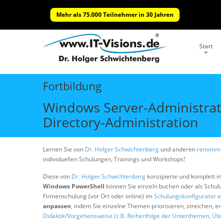
Mehr als 75.000 Teilnehmer in 30 Jahren
Start
Fortbildung
Windows Server-Administrat
Directory-Administration
Lernen Sie von
Dr. Holger Schwichtenberg
und anderen
renommi
individuellen Schulungen, Trainings und Workshops!
Diese von
Dr. Holger Schwichtenberg
konzipierte und komplett i
Windows PowerShell
können Sie einzeln buchen oder als Schu
Firmenschulung (vor Ort oder online) im
Schulungskonfigurator
v
anpassen
, indem Sie einzelne Themen priorisieren, streichen, 
Didaktik/Vorgehensweise (z.B. Reihenfolge der Unterthemen, Üb