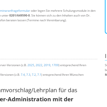
minaranfrageformular
oder legen Sie mehrere Schulungsmodule in den
n unter
0201/649590-0
. Sie können sich zu den Inhalten auch von Dr.
efon beraten lassen (Termine nach Vereinbarung).
rver-Versionen (z.B.
2025
,
2022
,
2019
,
1709
) entsprechend Ihren
S
b
-Versionen (z.B.
7.4
,
7.3
,
7.2
,
7.1
) entsprechend Ihren Wünschen
M
mmvorschlag/Lehrplan für das
r-Administration mit der