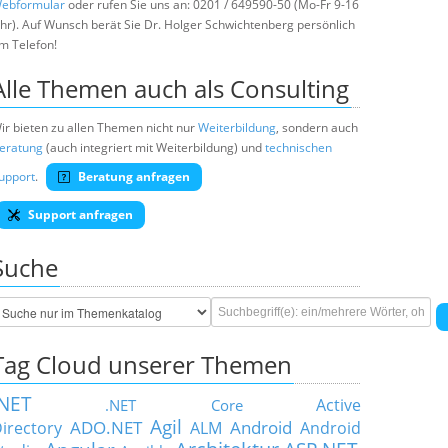
ebformular
oder rufen Sie uns an: 0201 / 649590-50 (Mo-Fr 9-16
hr). Auf Wunsch berät Sie Dr. Holger Schwichtenberg persönlich
m Telefon!
Alle Themen auch als Consulting
ir bieten zu allen Themen nicht nur
Weiterbildung
, sondern auch
eratung
(auch integriert mit Weiterbildung) und
technischen
upport
.
Beratung anfragen
Support anfragen
Suche
Tag Cloud unserer Themen
.NET
Active
.NET Core
Agil
ADO.NET
Android
irectory
ALM
Android