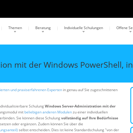
Themen
Beratung
Individuelle Schulungen
Offene S
ion mit der Windows PowerShell, i
erten und praxiserfahrenen Experten
in genau auf Sie zugeschnittenen
ndividualisierbare Schulung
Windows Server-Administration mit der
lungsmodul mit
beliebigen anderen Modulen
zu einer individuellen
erbinden. Sie können diese Schulung
vollständig auf Ihre Bedürfnisse
ersetzen oder ergänzen. Zudem können Sie über die
ungsanteil)
selbst entscheiden. Dies ist keine Standardschulung "von der