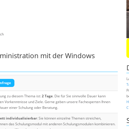
sch
ministration mit der Windows
L
nfrage
T
P
ulung zu diesem Thema ist:
2 Tage
. Die für Sie sinnvolle Dauer kann
b
ten Vorkenntnisse und Ziele. Gerne geben unsere Fachexperten Ihnen
H
 Dauer einer Schulung oder Beratung.
C
tt individualisierbar
: Sie können einzelne Themen streichen,
 können das Schulungsmodul mit anderen Schulungsmodulen kombinieren.