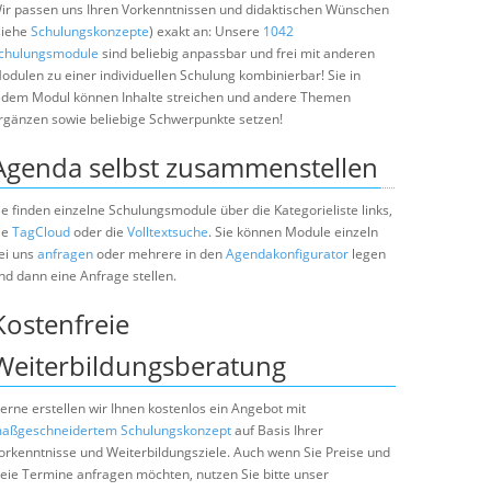
ir passen uns Ihren Vorkenntnissen und didaktischen Wünschen
siehe
Schulungskonzepte
) exakt an: Unsere
1042
chulungsmodule
sind beliebig anpassbar und frei mit anderen
odulen zu einer individuellen Schulung kombinierbar! Sie in
edem Modul können Inhalte streichen und andere Themen
rgänzen sowie beliebige Schwerpunkte setzen!
Agenda selbst zusammenstellen
ie finden einzelne Schulungsmodule über die Kategorieliste links,
ie
TagCloud
oder die
Volltextsuche
. Sie können Module einzeln
ei uns
anfragen
oder mehrere in den
Agendakonfigurator
legen
nd dann eine Anfrage stellen.
Kostenfreie
Weiterbildungsberatung
erne erstellen wir Ihnen kostenlos ein Angebot mit
aßgeschneidertem Schulungskonzept
auf Basis Ihrer
orkenntnisse und Weiterbildungsziele. Auch wenn Sie Preise und
reie Termine anfragen möchten, nutzen Sie bitte unser