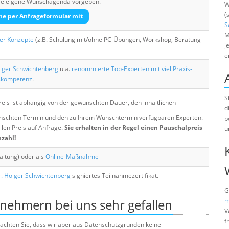
Ihre eigene Wunschagenda vorgeben.
W
(
he per Anfrageformular mit
S
M
her Konzepte
(z.B. Schulung mit/ohne PC-Übungen, Workshop, Beratung
j
e
lger Schwichtenberg
u.a.
renommierte Top-Experten mit viel Praxis-
skompetenz
.
S
eis ist abhängig von der gewünschten Dauer, den inhaltlichen
d
chten Termin und den zu Ihrem Wunschtermin verfügbaren Experten.
b
llen Preis auf Anfrage.
Sie erhalten in der Regel einen Pauschalpreis
u
nzahl!
altung) oder als
Online-Maßnahme
. Holger Schwichtenberg
signiertes Teilnahmezertifikat.
G
lnehmern bei uns sehr gefallen
m
V
f
e beachten Sie, dass wir aber aus Datenschutzgründen keine