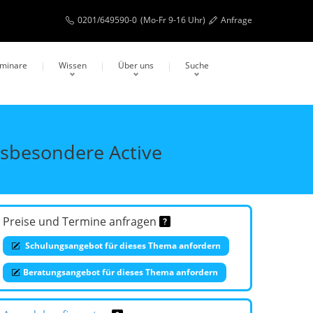
0201/649590-0
(Mo-Fr 9-16 Uhr)
Anfrage
eminare
Wissen
Über uns
Suche
nsbesondere Active
Preise und Termine anfragen
Schulungsangebot für dieses Thema anfordern
Beratungsangebot für dieses Thema anfordern