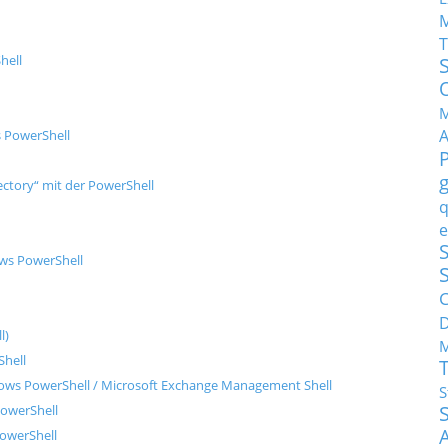
T
hell
M
s PowerShell
ctory“ mit der PowerShell
q
e
S
ows PowerShell
C
l)
M
Shell
dows PowerShell / Microsoft Exchange Management Shell
S
PowerShell
PowerShell