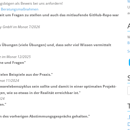
W
sbögen als Beweis bei uns anfordern!
U
nd Beratungsmaßnahmen
a
Zeit um Fragen zu stellen und auch das mitlaufende GitHub-Repo war
any GmbH im Monat 7/2026
W
B
n Übungen (viele Übungen) und, dass sehr viel Wissen vermittelt
S
lz im Monat 12/2025
he und Fragen
"
elen Beispiele aus der Praxis.
"
nat 11/2024
twarelebenszyklus sein sollte und damit in einer optimalen Projekt-
, wie so etwas in der Realität erreichbar ist.
"
024
en.
"
hen des vorherigen Abstimmungsgesprächs gehalten.
"
D