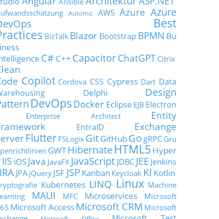
Architektur
Angular
ASP.NET
tudio
Ansible
Azure
Azure
AWS
ufwandsschätzung
Automic
Best
DevOps
Practices
Blazor
BPMN
Bu
Bootstrap
BizTalk
iness
C#
Capacitor
ChatGPT
ntelligence
C++
Citrix
Clean
Copilot
Code
Cypress
CSS
Data
Cordova
Dart
Design
Delphi
Warehousing
DevOps
Pattern
Docker
Eclipse
Electron
EJB
Entity
Enterprise Architect
Framework
Exchange
EntraID
Flutter
Git
Go
Server
GitHub
gRPC
FSLogix
Gru
HTML5
Hibernate
GWT
Hyper
penrichtlinien
JavaScript
IIS
Java
JEE
V
iOS
JDBC
Jenkins
JavaFX
JSP
KI
JIRA
JSF
Kanban
Kotlin
JPA
jQuery
Keycloak
Linux
LINQ
Kubernetes
ryptografie
Machine
MAUI
Microservices
earning
MFC
Microsoft
Microsoft CRM
Microsoft Access
65
Microsoft
Microsoft Test
xchange
Microsoft Office