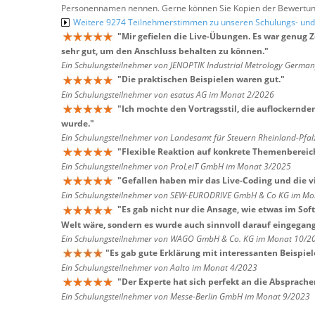
Personennamen nennen. Gerne können Sie Kopien der Bewertung
Weitere 9274 Teilnehmerstimmen zu unseren Schulungs- u
"
Mir gefielen die Live-Übungen. Es war genug 
sehr gut, um den Anschluss behalten zu können.
"
Ein Schulungsteilnehmer von JENOPTIK Industrial Metrology Germ
"
Die praktischen Beispielen waren gut.
"
Ein Schulungsteilnehmer von esatus AG im Monat 2/2026
"
Ich mochte den Vortragsstil, die auflockernde
wurde.
"
Ein Schulungsteilnehmer von Landesamt für Steuern Rheinland-Pfa
"
Flexible Reaktion auf konkrete Themenbereic
Ein Schulungsteilnehmer von ProLeiT GmbH im Monat 3/2025
"
Gefallen haben mir das Live-Coding und die vi
Ein Schulungsteilnehmer von SEW-EURODRIVE GmbH & Co KG im Mo
"
Es gab nicht nur die Ansage, wie etwas im Sof
Welt wäre, sondern es wurde auch sinnvoll darauf eingegangen
Ein Schulungsteilnehmer von WAGO GmbH & Co. KG im Monat 10/2
"
Es gab gute Erklärung mit interessanten Beispiel
Ein Schulungsteilnehmer von Aalto im Monat 4/2023
"
Der Experte hat sich perfekt an die Absprac
Ein Schulungsteilnehmer von Messe-Berlin GmbH im Monat 9/2023