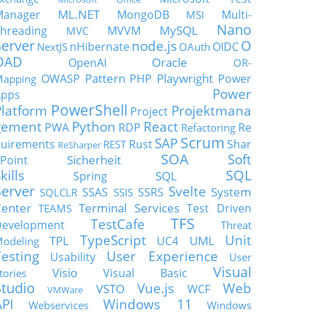
ML.NET
Manager
MongoDB
Multi-
MSI
Nano
MySQL
hreading
MVVM
MVC
Server
node.js
O
nHibernate
OIDC
NextJS
OAuth
OAD
Oracle
OpenAI
OR-
Pattern
Playwright
OWASP
PHP
Power
apping
Power
Apps
PowerShell
Platform
Projektmana
Project
gement
Python
React
PWA
RDP
Re
Refactoring
Scrum
SAP
uirements
Rust
Shar
REST
ReSharper
SOA
Soft
Sicherheit
Point
SQL
kills
SQL
Spring
Server
Svelte
System
SSAS
SSRS
SQLCLR
SSIS
enter
Terminal Services
Test Driven
TEAMS
TFS
TestCafe
Development
Threat
TypeScript
Unit
TPL
UML
UC4
odeling
Testing
User Experience
Usability
User
Visual
Visio
Visual Basic
tories
Studio
Vue.js
Web
VSTO
WCF
VMWare
API
Windows 11
Webservices
Windows