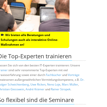
Wir bieten alle Beratungen und
Schulungen auch als interaktive Online-
Maßnahmen an!
Die Top-Experten trainieren
assen Sie sich von den besten IT-Experten trainieren: Unsere
rainer
sind sehr renommierte Top-Experten mit viel
raxixserfahrung sowie einer durch
Fachbücher
und
Vorträge
ewiesenen außergewöhnlichen Vermittlungskompetenz, z.B.
Dr.
olger Schwichtenberg
,
Uwe Ricken
,
Neno Loje
,
Marc Müller
,
hristian Giesswein
,
André Krämer
und
Rainer Stropek
.
So flexibel sind die Seminare