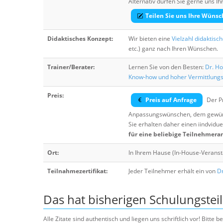
Alternativ dürfen Sie gerne uns 
Teilen Sie uns Ihre Wünsc
Didaktisches Konzept:
Wir bieten eine
Vielzahl didaktisc
etc.) ganz nach Ihren Wünschen.
Trainer/Berater:
Lernen Sie von den Besten:
Dr. Ho
Know-how und hoher Vermittlung
Preis:
Preis auf Anfrage
Der Pr
Anpassungswünschen, dem gewüns
Sie erhalten daher einen iindvidue
für eine beliebige Teilnehmera
Ort:
In Ihrem Hause (In-House-Veranst
Teilnahmezertifikat:
Jeder Teilnehmer erhält ein von
Dr
Das hat bisherigen Schulungstei
Alle Zitate sind authentisch und liegen uns schriftlich vor! Bitt