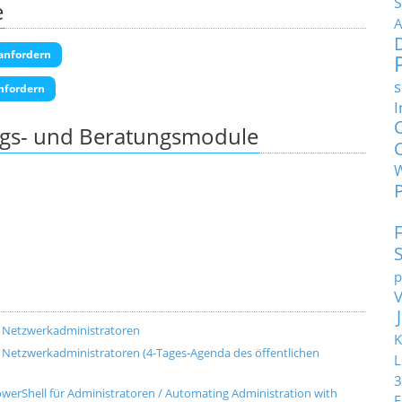
S
e
A
anfordern
s
nfordern
I
ngs- und Beratungsmodule
p
d Netzwerkadministratoren
K
 Netzwerkadministratoren (4-Tages-Agenda des öffentlichen
L
3
werShell für Administratoren / Automating Administration with
E