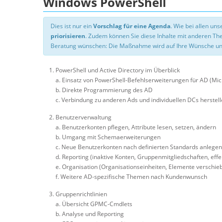
Windows PowerShell
Dies ist nur ein
Vorschlag für eine Agenda
. Wie bei allen u
priorisieren
. Zudem können Sie diese Inhalte mit anderen T
Beratung wünschen: Die Maßnahme wird auf Ihre Wünsche un
PowerShell und Active Directory im Überblick
a. Einsatz von PowerShell-Befehlserweiterungen für AD (Mi
b. Direkte Programmierung des AD
c. Verbindung zu anderen Ads und individuellen DCs herstel
Benutzerverwaltung
a. Benutzerkonten pflegen, Attribute lesen, setzen, ändern
b. Umgang mit Schemaerweiterungen
c. Neue Benutzerkonten nach definierten Standards anlegen
d. Reporting (inaktive Konten, Gruppenmitgliedschaften, eff
e. Organisation (Organisationseinheiten, Elemente verschieb
f. Weitere AD-spezifische Themen nach Kundenwunsch
Gruppenrichtlinien
a. Übersicht GPMC-Cmdlets
b. Analyse und Reporting