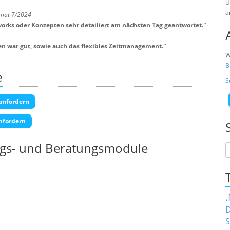
U
a
onat 7/2024
orks oder Konzepten sehr detailiert am nächsten Tag geantwortet.
"
en war gut, sowie auch das flexibles Zeitmanagement.
"
W
B
e
S
anfordern
nfordern
ngs- und Beratungsmodule
D
S