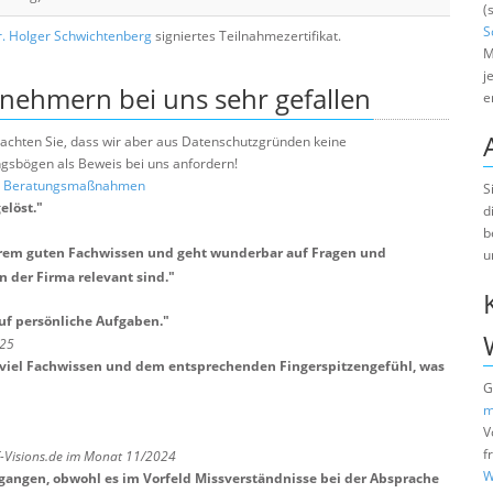
(
S
. Holger Schwichtenberg
signiertes Teilnahmezertifikat.
M
j
lnehmern bei uns sehr gefallen
e
e beachten Sie, dass wir aber aus Datenschutzgründen keine
sbögen als Beweis bei uns anfordern!
nd Beratungsmaßnahmen
S
elöst.
"
d
b
xtrem guten Fachwissen und geht wunderbar auf Fragen und
u
n der Firma relevant sind.
"
auf persönliche Aufgaben.
"
025
mit viel Fachwissen und dem entsprechenden Fingerspitzengefühl, was
G
m
V
f
T-Visions.de im Monat 11/2024
W
egangen, obwohl es im Vorfeld Missverständnisse bei der Absprache