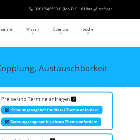
0201/649590-0
(Mo-Fr 9-16 Uhr)
Anfrage
eminare
Wissen
Über uns
Suche
 Kopplung, Austauschbarkeit
Preise und Termine anfragen
Schulungsangebot für dieses Thema anfordern
Beratungsangebot für dieses Thema anfordern