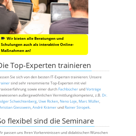
Wir bieten alle Beratungen und
Schulungen auch als interaktive Online-
Maßnahmen an!
Die Top-Experten trainieren
assen Sie sich von den besten IT-Experten trainieren: Unsere
rainer
sind sehr renommierte Top-Experten mit viel
raxixserfahrung sowie einer durch
Fachbücher
und
Vorträge
ewiesenen außergewöhnlichen Vermittlungskompetenz, z.B.
Dr.
olger Schwichtenberg
,
Uwe Ricken
,
Neno Loje
,
Marc Müller
,
hristian Giesswein
,
André Krämer
und
Rainer Stropek
.
So flexibel sind die Seminare
ir passen uns Ihren Vorkenntnissen und didaktischen Wünschen