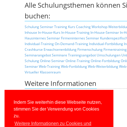
Alle Schulungsthemen können Si
buchen:
Schulung
Seminar
Training
Kurs
Coaching
Workshop
Weiterbildu
Inhouse
In-House-Kurs
In-House-Training
In-House-Seminar
In-H
Hausinternes Seminar
Firmeninternes Seminar
Kundenspezifisc
Individual-Training
On-Demand-Training
Individual-Fortbildung
I
Crashkurse
Erwachsenenbildung
Firmenschulung
Firmentraining
Seminarangebot
Seminare
Trainingsangebot
Umschulungen
Unt
Schulung
Online-Seminar
Online-Training
Online-Fortbildung
Onl
Seminar
Web-Training
Web-Fortbildung
Web-Weiterbildung
Web-
Virtueller Klassenraum
Weitere Informationen
Zurück zur Liste der Seminarthemen
Allgemeine Informationen über unsere Schulungen
Indem Sie weiterhin diese Webseite nutzen,
Schulungskonzepte
stimmen Sie der Verwendung von Cookies
Konditionen
zu.
Trainerprofile
Referenzkunden
Weitere Informationen zu Cookies und