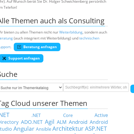
hr). Auf Wunsch berät Sie Dr. Holger Schwichtenberg persönlich
m Telefon!
Alle Themen auch als Consulting
ir bieten zu allen Themen nicht nur
Weiterbildung
, sondern auch
eratung
(auch integriert mit Weiterbildung) und
technischen
upport
.
Beratung anfragen
Support anfragen
Suche
Tag Cloud unserer Themen
.NET
Active
.NET Core
Agil
ADO.NET
Android
irectory
ALM
Android
Architektur
Angular
ASP.NET
tudio
Ansible