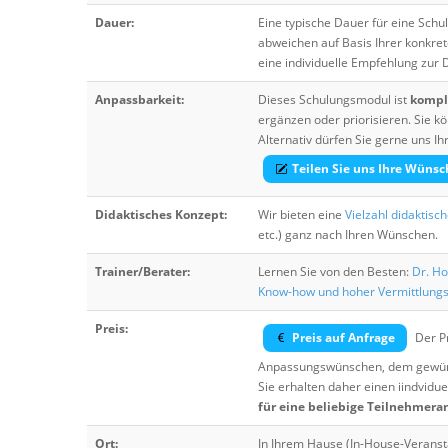
Dauer:
Eine typische Dauer für eine Sch
abweichen auf Basis Ihrer konkre
eine individuelle Empfehlung zur
Anpassbarkeit:
Dieses Schulungsmodul ist
komple
ergänzen oder priorisieren. Sie
Alternativ dürfen Sie gerne uns 
Teilen Sie uns Ihre Wünsc
Didaktisches Konzept:
Wir bieten eine
Vielzahl didaktisc
etc.) ganz nach Ihren Wünschen.
Trainer/Berater:
Lernen Sie von den Besten:
Dr. Ho
Know-how und hoher Vermittlung
Preis:
Preis auf Anfrage
Der Pr
Anpassungswünschen, dem gewüns
Sie erhalten daher einen iindvidue
für eine beliebige Teilnehmera
Ort:
In Ihrem Hause (In-House-Veranst