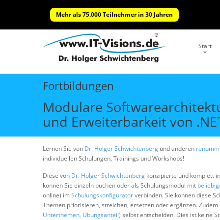
Mehr als 75.000 Teilnehmer in 30 Jahren
Start
Fortbildungen
Modulare Softwarearchitektu
und Erweiterbarkeit von .
Lernen Sie von
Dr. Holger Schwichtenberg
und anderen
renommi
individuellen Schulungen, Trainings und Workshops!
Diese von
Dr. Holger Schwichtenberg
konzipierte und komplett i
können Sie einzeln buchen oder als Schulungsmodul mit
beliebi
online) im
Schulungskonfigurator
verbinden. Sie können diese S
Themen priorisieren, streichen, ersetzen oder ergänzen. Zudem
Unterthemen, Übungsanteil)
selbst entscheiden. Dies ist keine 