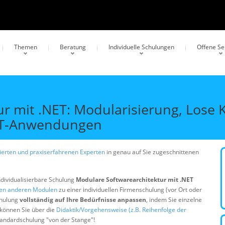
Themen
Beratung
Individuelle Schulungen
Offene S
r mit .NET: Modularisierung, Lose
NET-Anwendungen
erten und praxiserfahrenen Experten
in genau auf Sie zugeschnittenen
ndividualisierbare Schulung
Modulare Softwarearchitektur mit .NET
gen anderen Modulen
zu einer individuellen Firmenschulung (vor Ort oder
chulung
vollständig auf Ihre Bedürfnisse anpassen
, indem Sie einzelne
 können Sie über die
Didaktik/Vorgehensweise (z.B. Reihenfolge der
Standardschulung "von der Stange"!