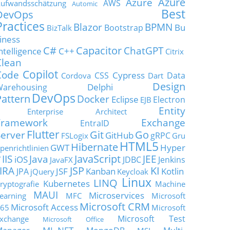
Azure
Azure
AWS
ufwandsschätzung
Automic
Best
DevOps
Practices
Blazor
BPMN
Bu
Bootstrap
BizTalk
iness
C#
Capacitor
ChatGPT
ntelligence
C++
Citrix
Clean
Copilot
Code
Cypress
CSS
Data
Cordova
Dart
Design
Delphi
Warehousing
DevOps
Pattern
Docker
Eclipse
Electron
EJB
Entity
Enterprise Architect
Framework
Exchange
EntraID
Flutter
Git
Go
Server
GitHub
gRPC
FSLogix
Gru
HTML5
Hibernate
GWT
Hyper
penrichtlinien
JavaScript
IIS
Java
JEE
V
iOS
JDBC
Jenkins
JavaFX
JSP
KI
JIRA
JSF
Kanban
Kotlin
JPA
jQuery
Keycloak
Linux
LINQ
Kubernetes
ryptografie
Machine
MAUI
Microservices
earning
MFC
Microsoft
Microsoft CRM
Microsoft Access
65
Microsoft
Microsoft Test
xchange
Microsoft Office