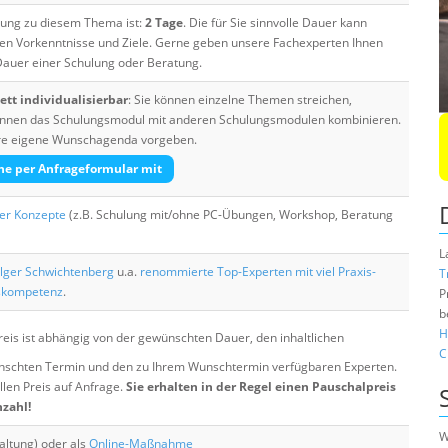
ulung zu diesem Thema ist:
2 Tage
. Die für Sie sinnvolle Dauer kann
ten Vorkenntnisse und Ziele. Gerne geben unsere Fachexperten Ihnen
 Dauer einer Schulung oder Beratung.
tt individualisierbar
: Sie können einzelne Themen streichen,
 können das Schulungsmodul mit anderen Schulungsmodulen kombinieren.
Ihre eigene Wunschagenda vorgeben.
he per Anfrageformular mit
her Konzepte
(z.B. Schulung mit/ohne PC-Übungen, Workshop, Beratung
L
lger Schwichtenberg
u.a.
renommierte Top-Experten mit viel Praxis-
T
skompetenz
.
P
b
H
eis ist abhängig von der gewünschten Dauer, den inhaltlichen
C
chten Termin und den zu Ihrem Wunschtermin verfügbaren Experten.
llen Preis auf Anfrage.
Sie erhalten in der Regel einen Pauschalpreis
nzahl!
W
altung) oder als
Online-Maßnahme