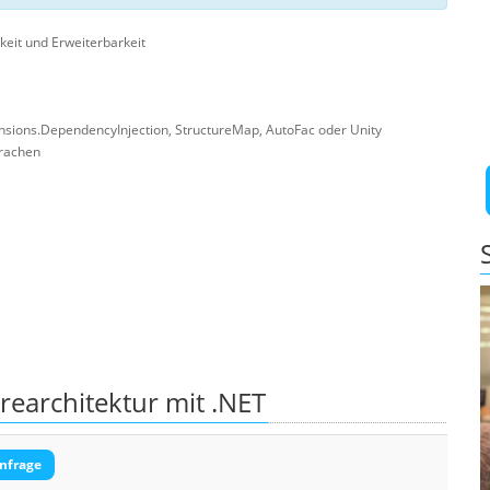
eit und Erweiterbarkeit
nsions.DependencyInjection, StructureMap, AutoFac oder Unity
prachen
earchitektur mit .NET
nfrage