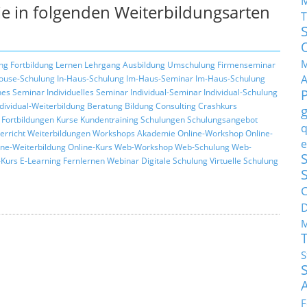
e in folgenden Weiterbildungsarten
T
M
ng
Fortbildung
Lernen
Lehrgang
Ausbildung
Umschulung
Firmenseminar
ouse-Schulung
In-Haus-Schulung
Im-Haus-Seminar
Im-Haus-Schulung
hes Seminar
Individuelles Seminar
Individual-Seminar
Individual-Schulung
ndividual-Weiterbildung
Beratung
Bildung
Consulting
Crashkurs
Fortbildungen
Kurse
Kundentraining
Schulungen
Schulungsangebot
q
erricht
Weiterbildungen
Workshops
Akademie
Online-Workshop
Online-
e
ine-Weiterbildung
Online-Kurs
Web-Workshop
Web-Schulung
Web-
S
Kurs
E-Learning
Fernlernen
Webinar
Digitale Schulung
Virtuelle Schulung
C
M
S
F