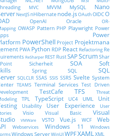
ML.NET
Manager
MongoDB
Multi-
MSI
Nano
MySQL
hreading
MVVM
MVC
Server
node.js
O
nHibernate
OIDC
NextJS
OAuth
OAD
Oracle
OpenAI
OR-
Pattern
Playwright
OWASP
PHP
Power
apping
Power
Apps
PowerShell
Platform
Projektmana
Project
gement
Python
React
PWA
RDP
Re
Refactoring
Scrum
SAP
uirements
Rust
Shar
REST
ReSharper
SOA
Soft
Sicherheit
Point
SQL
kills
SQL
Spring
Server
Svelte
System
SSAS
SSRS
SQLCLR
SSIS
enter
Terminal Services
Test Driven
TEAMS
TFS
TestCafe
Development
Threat
TypeScript
Unit
TPL
UML
UC4
odeling
Testing
User Experience
Usability
User
Visual
Visio
Visual Basic
tories
Studio
Vue.js
Web
VSTO
WCF
VMWare
API
Windows 11
Webservices
Windows
XAML
WPF
Windows Server
XML
orms
WinUI