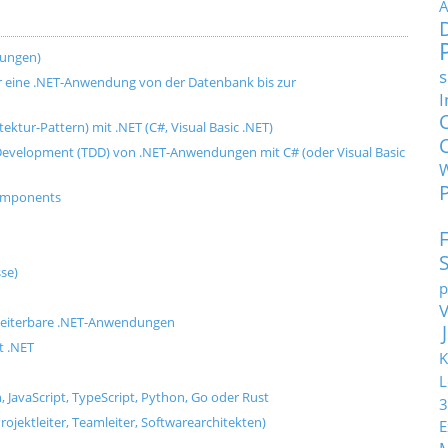
A
dungen)
s
für eine .NET-Anwendung von der Datenbank bis zur
I
ktur-Pattern) mit .NET (C#, Visual Basic .NET)
n Development (TDD) von .NET-Anwendungen mit C# (oder Visual Basic
Components
se)
p
weiterbare .NET-Anwendungen
t .NET
K
L
, JavaScript, TypeScript, Python, Go oder Rust
3
rojektleiter, Teamleiter, Softwarearchitekten)
E