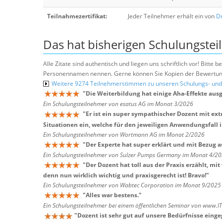
Teilnahmezertifikat:
Jeder Teilnehmer erhält ein von
Dr
Das hat bisherigen Schulungstei
Alle Zitate sind authentisch und liegen uns schriftlich vor! Bitt
Personennamen nennen. Gerne können Sie Kopien der Bewertung
Weitere 9274 Teilnehmerstimmen zu unseren Schulungs- u
"
Die Weiterbildung hat einige Aha-Effekte ausg
Ein Schulungsteilnehmer von esatus AG im Monat 3/2026
"
Er ist ein super sympathischer Dozent mit e
Situationen ein, welche für den jeweiligen Anwendungsfall i
Ein Schulungsteilnehmer von Wortmann AG im Monat 2/2026
"
Der Experte hat super erklärt und mit Bezug 
Ein Schulungsteilnehmer von Sulzer Pumps Germany im Monat 4/2
"
Der Dozent hat toll aus der Praxis erzählt, 
denn nun wirklich wichtig und praxisgerecht ist! Bravo!
"
Ein Schulungsteilnehmer von Wabtec Corporation im Monat 9/2025
"
Alles war bestens.
"
Ein Schulungsteilnehmer bei einem öffentlichen Seminar von www.I
"
Dozent ist sehr gut auf unsere Bedürfnisse eing