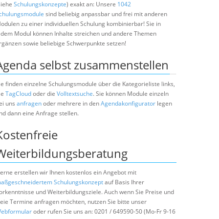
siehe
Schulungskonzepte
) exakt an: Unsere
1042
chulungsmodule
sind beliebig anpassbar und frei mit anderen
odulen zu einer individuellen Schulung kombinierbar! Sie in
edem Modul können Inhalte streichen und andere Themen
rgänzen sowie beliebige Schwerpunkte setzen!
Agenda selbst zusammenstellen
ie finden einzelne Schulungsmodule über die Kategorieliste links,
ie
TagCloud
oder die
Volltextsuche
. Sie können Module einzeln
ei uns
anfragen
oder mehrere in den
Agendakonfigurator
legen
nd dann eine Anfrage stellen.
Kostenfreie
Weiterbildungsberatung
erne erstellen wir Ihnen kostenlos ein Angebot mit
aßgeschneidertem Schulungskonzept
auf Basis Ihrer
orkenntnisse und Weiterbildungsziele. Auch wenn Sie Preise und
reie Termine anfragen möchten, nutzen Sie bitte unser
ebformular
oder rufen Sie uns an: 0201 / 649590-50 (Mo-Fr 9-16