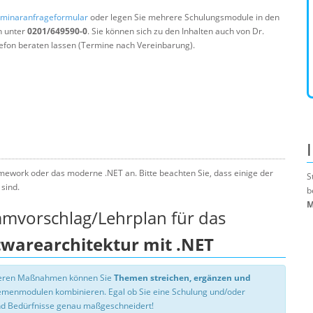
minaranfrageformular
oder legen Sie mehrere Schulungsmodule in den
n unter
0201/649590-0
. Sie können sich zu den Inhalten auch von Dr.
efon beraten lassen (Termine nach Vereinbarung).
amework oder das moderne .NET an. Bitte beachten Sie, dass einige der
S
sind.
b
M
mmvorschlag/Lehrplan für das
warearchitektur mit .NET
nseren Maßnahmen können Sie
Themen streichen, ergänzen und
hemenmodulen kombinieren. Egal ob Sie eine Schulung und/oder
d Bedürfnisse genau maßgeschneidert!