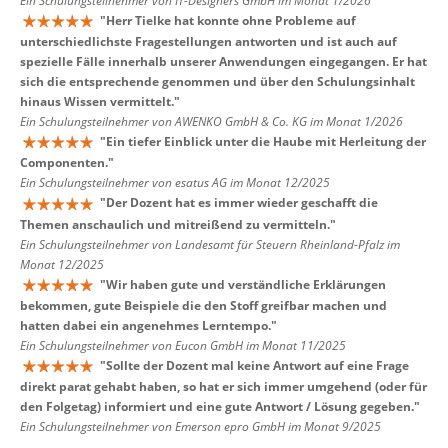
Ein Schulungsteilnehmer von IT-Designers GmbH im Monat 1/2026
"
Herr Tielke hat konnte ohne Probleme auf
unterschiedlichste Fragestellungen antworten und ist auch auf
spezielle Fälle innerhalb unserer Anwendungen eingegangen. Er hat
sich die entsprechende genommen und über den Schulungsinhalt
hinaus Wissen vermittelt.
"
Ein Schulungsteilnehmer von AWENKO GmbH & Co. KG im Monat 1/2026
"
Ein tiefer Einblick unter die Haube mit Herleitung der
Componenten.
"
Ein Schulungsteilnehmer von esatus AG im Monat 12/2025
"
Der Dozent hat es immer wieder geschafft die
Themen anschaulich und mitreißend zu vermitteln.
"
Ein Schulungsteilnehmer von Landesamt für Steuern Rheinland-Pfalz im
Monat 12/2025
"
Wir haben gute und verständliche Erklärungen
bekommen, gute Beispiele die den Stoff greifbar machen und
hatten dabei ein angenehmes Lerntempo.
"
Ein Schulungsteilnehmer von Eucon GmbH im Monat 11/2025
"
Sollte der Dozent mal keine Antwort auf eine Frage
direkt parat gehabt haben, so hat er sich immer umgehend (oder für
den Folgetag) informiert und eine gute Antwort / Lösung gegeben.
"
Ein Schulungsteilnehmer von Emerson epro GmbH im Monat 9/2025