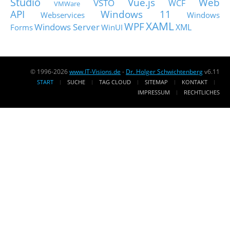
Studio
Vue.js
Web
VSTO
WCF
VMWare
API
Windows 11
Webservices
Windows
XAML
WPF
Windows Server
XML
Forms
WinUI
© 1996-2026
www.IT-Visions.de
-
Dr. Holger Schwichtenberg
v6.11
START
SUCHE
TAG CLOUD
SITEMAP
KONTAKT
IMPRESSUM
RECHTLICHES