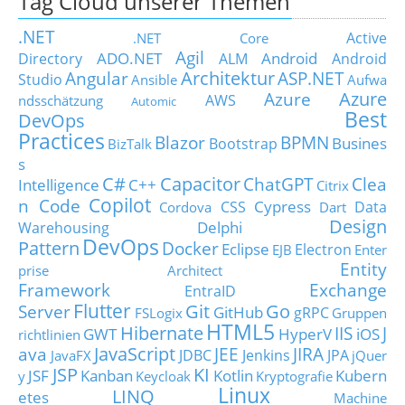
Tag Cloud unserer Themen
.NET
Active
.NET Core
Agil
ADO.NET
Android
Directory
ALM
Android
Architektur
Angular
ASP.NET
Studio
Ansible
Aufwa
Azure
Azure
AWS
ndsschätzung
Automic
Best
DevOps
Practices
Blazor
BPMN
Busines
Bootstrap
BizTalk
s
C#
Capacitor
ChatGPT
Clea
Intelligence
C++
Citrix
Copilot
n Code
Cypress
CSS
Data
Cordova
Dart
Design
Delphi
Warehousing
DevOps
Pattern
Docker
Eclipse
Electron
EJB
Enter
Entity
prise Architect
Framework
Exchange
EntraID
Flutter
Git
Go
Server
GitHub
gRPC
FSLogix
Gruppen
HTML5
Hibernate
IIS
J
GWT
HyperV
iOS
richtlinien
JavaScript
ava
JEE
JIRA
JDBC
Jenkins
JPA
JavaFX
jQuer
JSP
KI
JSF
Kanban
Kotlin
Kubern
y
Keycloak
Kryptografie
Linux
LINQ
etes
Machine