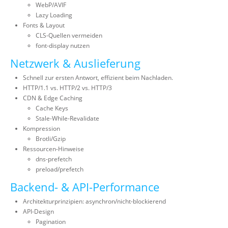
WebP/AVIF
Lazy Loading
Fonts & Layout
CLS-Quellen vermeiden
font-display nutzen
Netzwerk & Auslieferung
Schnell zur ersten Antwort, effizient beim Nachladen.
HTTP/1.1 vs. HTTP/2 vs. HTTP/3
CDN & Edge Caching
Cache Keys
Stale-While-Revalidate
Kompression
Brotli/Gzip
Ressourcen-Hinweise
dns-prefetch
preload/prefetch
Backend- & API-Performance
Architekturprinzipien: asynchron/nicht-blockierend
API-Design
Pagination