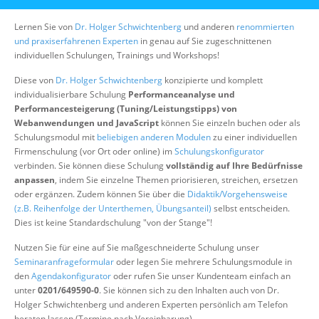
Über uns
Lernen Sie von
Dr. Holger Schwichtenberg
und anderen
renommierten
Suche
und praxiserfahrenen Experten
in genau auf Sie zugeschnittenen
individuellen Schulungen, Trainings und Workshops!
Diese von
Dr. Holger Schwichtenberg
konzipierte und komplett
individualisierbare Schulung
Performanceanalyse und
Performancesteigerung (Tuning/Leistungstipps) von
Webanwendungen und JavaScript
können Sie einzeln buchen oder als
Schulungsmodul mit
beliebigen anderen Modulen
zu einer individuellen
Firmenschulung (vor Ort oder online) im
Schulungskonfigurator
verbinden. Sie können diese Schulung
vollständig auf Ihre Bedürfnisse
anpassen
, indem Sie einzelne Themen priorisieren, streichen, ersetzen
oder ergänzen. Zudem können Sie über die
Didaktik/Vorgehensweise
(z.B. Reihenfolge der Unterthemen, Übungsanteil)
selbst entscheiden.
Dies ist keine Standardschulung "von der Stange"!
Nutzen Sie für eine auf Sie maßgeschneiderte Schulung unser
Seminaranfrageformular
oder legen Sie mehrere Schulungsmodule in
den
Agendakonfigurator
oder rufen Sie unser Kundenteam einfach an
unter
0201/649590-0
. Sie können sich zu den Inhalten auch von Dr.
Holger Schwichtenberg und anderen Experten persönlich am Telefon
beraten lassen (Termine nach Vereinbarung).