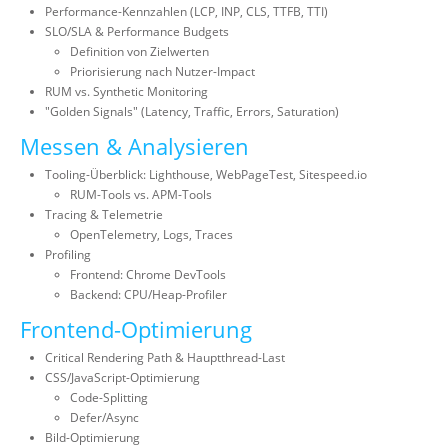
Performance-Kennzahlen (LCP, INP, CLS, TTFB, TTI)
SLO/SLA & Performance Budgets
Definition von Zielwerten
Priorisierung nach Nutzer-Impact
RUM vs. Synthetic Monitoring
"Golden Signals" (Latency, Traffic, Errors, Saturation)
Messen & Analysieren
Tooling-Überblick: Lighthouse, WebPageTest, Sitespeed.io
RUM-Tools vs. APM-Tools
Tracing & Telemetrie
OpenTelemetry, Logs, Traces
Profiling
Frontend: Chrome DevTools
Backend: CPU/Heap-Profiler
Frontend-Optimierung
Critical Rendering Path & Hauptthread-Last
CSS/JavaScript-Optimierung
Code-Splitting
Defer/Async
Bild-Optimierung