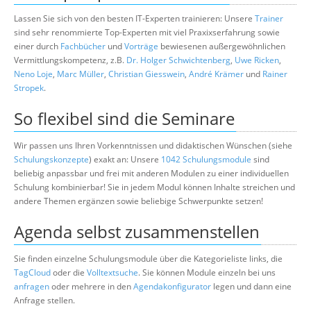
Lassen Sie sich von den besten IT-Experten trainieren: Unsere
Trainer
sind sehr renommierte Top-Experten mit viel Praxixserfahrung sowie
einer durch
Fachbücher
und
Vorträge
bewiesenen außergewöhnlichen
Vermittlungskompetenz, z.B.
Dr. Holger Schwichtenberg
,
Uwe Ricken
,
Neno Loje
,
Marc Müller
,
Christian Giesswein
,
André Krämer
und
Rainer
Stropek
.
So flexibel sind die Seminare
Wir passen uns Ihren Vorkenntnissen und didaktischen Wünschen (siehe
Schulungskonzepte
) exakt an: Unsere
1042 Schulungsmodule
sind
beliebig anpassbar und frei mit anderen Modulen zu einer individuellen
Schulung kombinierbar! Sie in jedem Modul können Inhalte streichen und
andere Themen ergänzen sowie beliebige Schwerpunkte setzen!
Agenda selbst zusammenstellen
Sie finden einzelne Schulungsmodule über die Kategorieliste links, die
TagCloud
oder die
Volltextsuche
. Sie können Module einzeln bei uns
anfragen
oder mehrere in den
Agendakonfigurator
legen und dann eine
Anfrage stellen.