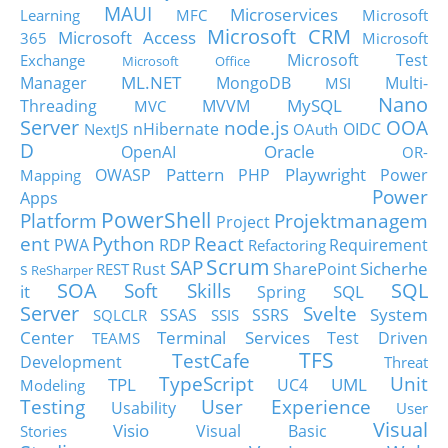
MAUI
Microservices
Learning
MFC
Microsoft
Microsoft CRM
Microsoft Access
365
Microsoft
Microsoft Test
Exchange
Microsoft Office
ML.NET
Manager
MongoDB
Multi-
MSI
Nano
MySQL
Threading
MVVM
MVC
Server
node.js
OOA
nHibernate
OIDC
NextJS
OAuth
D
Oracle
OpenAI
OR-
Pattern
Playwright
OWASP
PHP
Power
Mapping
Power
Apps
PowerShell
Platform
Projektmanagem
Project
ent
Python
React
PWA
RDP
Requirement
Refactoring
Scrum
SAP
Sicherhe
s
Rust
SharePoint
REST
ReSharper
SOA
SQL
Soft Skills
it
SQL
Spring
Server
Svelte
System
SSAS
SSRS
SQLCLR
SSIS
Center
Terminal Services
Test Driven
TEAMS
TFS
TestCafe
Development
Threat
TypeScript
Unit
TPL
UML
UC4
Modeling
Testing
User Experience
Usability
User
Visual
Visio
Visual Basic
Stories