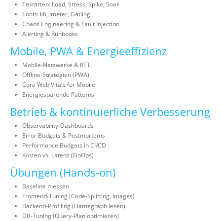
Testarten: Load, Stress, Spike, Soak
Tools: k6, Jmeter, Gatling
Chaos Engineering & Fault Injection
Alerting & Runbooks
Mobile, PWA & Energieeffizienz
Mobile-Netzwerke & RTT
Offline-Strategien (PWA)
Core Web Vitals für Mobile
Energiesparende Patterns
Betrieb & kontinuierliche Verbesserung
Observability-Dashboards
Error Budgets & Postmortems
Performance Budgets in CI/CD
Kosten vs. Latenz (FinOps)
Übungen (Hands-on)
Baseline messen
Frontend-Tuning (Code-Splitting, Images)
Backend-Profiling (Flamegraph lesen)
DB-Tuning (Query-Plan optimieren)