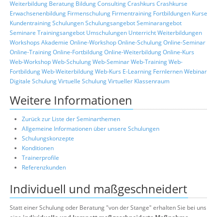
Weiterbildung
Beratung
Bildung
Consulting
Crashkurs
Crashkurse
Erwachsenenbildung
Firmenschulung
Firmentraining
Fortbildungen
Kurse
Kundentraining
Schulungen
Schulungsangebot
Seminarangebot
Seminare
Trainingsangebot
Umschulungen
Unterricht
Weiterbildungen
Workshops
Akademie
Online-Workshop
Online-Schulung
Online-Seminar
Online-Training
Online-Fortbildung
Online-Weiterbildung
Online-Kurs
Web-Workshop
Web-Schulung
Web-Seminar
Web-Training
Web-
Fortbildung
Web-Weiterbildung
Web-Kurs
E-Learning
Fernlernen
Webinar
Digitale Schulung
Virtuelle Schulung
Virtueller Klassenraum
Weitere Informationen
Zurück zur Liste der Seminarthemen
Allgemeine Informationen über unsere Schulungen
Schulungskonzepte
Konditionen
Trainerprofile
Referenzkunden
Individuell und maßgeschneidert
Statt einer Schulung oder Beratung "von der Stange" erhalten Sie bei uns