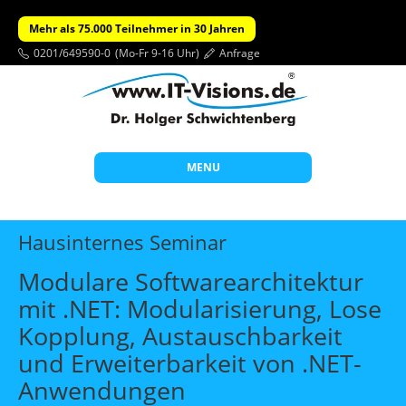
Mehr als 75.000 Teilnehmer in 30 Jahren
0201/649590-0
(Mo-Fr 9-16 Uhr)
Anfrage
MENU
Start
Hausinternes Seminar
Themen
Modulare Softwarearchitektur
Beratung
mit .NET: Modularisierung, Lose
Individuelle Schulungen
Kopplung, Austauschbarkeit
Offene Seminare
und Erweiterbarkeit von .NET-
Anwendungen
Wissen