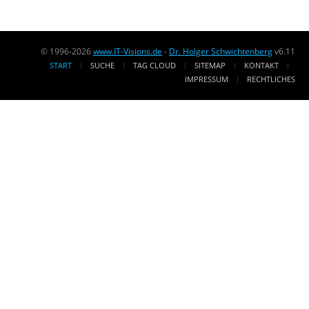
© 1996-2026
www.IT-Visions.de
-
Dr. Holger Schwichtenberg
v6.11
START
SUCHE
TAG CLOUD
SITEMAP
KONTAKT
IMPRESSUM
RECHTLICHES