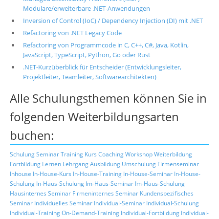
Modulare/erweiterbare .NET-Anwendungen
Inversion of Control (IoC) / Dependency Injection (DI) mit .NET
Refactoring von .NET Legacy Code
Refactoring von Programmcode in C, C++, C#, Java, Kotlin,
JavaScript, TypeScript, Python, Go oder Rust
.NET-Kurzüberblick für Entscheider (Entwicklungsleiter,
Projektleiter, Teamleiter, Softwarearchitekten)
Alle Schulungsthemen können Sie in
folgenden Weiterbildungsarten
buchen:
Schulung
Seminar
Training
Kurs
Coaching
Workshop
Weiterbildung
Fortbildung
Lernen
Lehrgang
Ausbildung
Umschulung
Firmenseminar
Inhouse
In-House-Kurs
In-House-Training
In-House-Seminar
In-House-
Schulung
In-Haus-Schulung
Im-Haus-Seminar
Im-Haus-Schulung
Hausinternes Seminar
Firmeninternes Seminar
Kundenspezifisches
Seminar
Individuelles Seminar
Individual-Seminar
Individual-Schulung
Individual-Training
On-Demand-Training
Individual-Fortbildung
Individual-