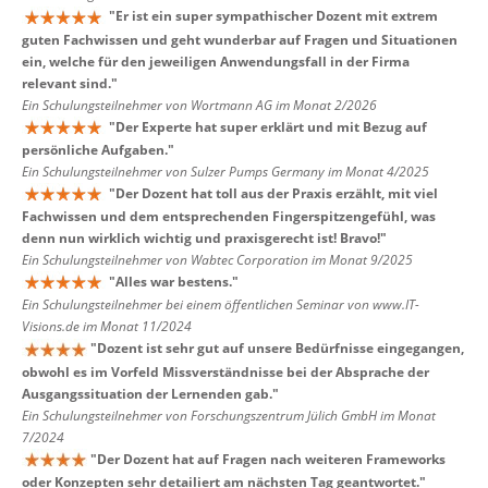
"
Er ist ein super sympathischer Dozent mit extrem
guten Fachwissen und geht wunderbar auf Fragen und Situationen
ein, welche für den jeweiligen Anwendungsfall in der Firma
relevant sind.
"
Ein Schulungsteilnehmer von Wortmann AG im Monat 2/2026
"
Der Experte hat super erklärt und mit Bezug auf
persönliche Aufgaben.
"
Ein Schulungsteilnehmer von Sulzer Pumps Germany im Monat 4/2025
"
Der Dozent hat toll aus der Praxis erzählt, mit viel
Fachwissen und dem entsprechenden Fingerspitzengefühl, was
denn nun wirklich wichtig und praxisgerecht ist! Bravo!
"
Ein Schulungsteilnehmer von Wabtec Corporation im Monat 9/2025
"
Alles war bestens.
"
Ein Schulungsteilnehmer bei einem öffentlichen Seminar von www.IT-
Visions.de im Monat 11/2024
"
Dozent ist sehr gut auf unsere Bedürfnisse eingegangen,
obwohl es im Vorfeld Missverständnisse bei der Absprache der
Ausgangssituation der Lernenden gab.
"
Ein Schulungsteilnehmer von Forschungszentrum Jülich GmbH im Monat
7/2024
"
Der Dozent hat auf Fragen nach weiteren Frameworks
oder Konzepten sehr detailiert am nächsten Tag geantwortet.
"