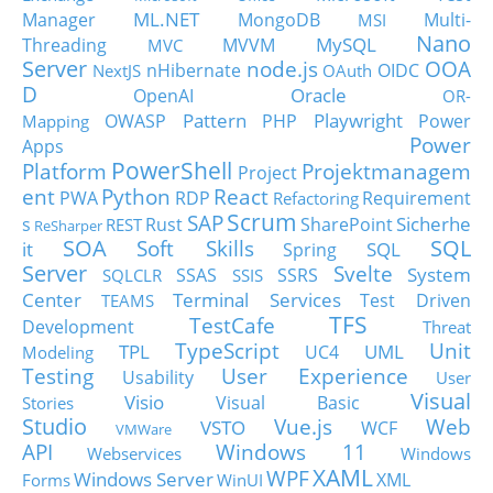
ML.NET
Manager
MongoDB
Multi-
MSI
Nano
MySQL
Threading
MVVM
MVC
Server
node.js
OOA
nHibernate
OIDC
NextJS
OAuth
D
Oracle
OpenAI
OR-
Pattern
Playwright
OWASP
PHP
Power
Mapping
Power
Apps
PowerShell
Platform
Projektmanagem
Project
ent
Python
React
PWA
RDP
Requirement
Refactoring
Scrum
SAP
Sicherhe
s
Rust
SharePoint
REST
ReSharper
SOA
SQL
Soft Skills
it
SQL
Spring
Server
Svelte
System
SSAS
SSRS
SQLCLR
SSIS
Center
Terminal Services
Test Driven
TEAMS
TFS
TestCafe
Development
Threat
TypeScript
Unit
TPL
UML
UC4
Modeling
Testing
User Experience
Usability
User
Visual
Visio
Visual Basic
Stories
Studio
Vue.js
Web
VSTO
WCF
VMWare
API
Windows 11
Webservices
Windows
XAML
WPF
Windows Server
XML
Forms
WinUI