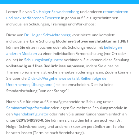
Über uns
Lernen Sie von
Dr. Holger Schwichtenberg
und anderen
renommierten
Suche
und praxiserfahrenen Experten
in genau auf Sie zugeschnittenen
individuellen Schulungen, Trainings und Workshops!
Diese von
Dr. Holger Schwichtenberg
konzipierte und komplett
individualisierbare Schulung
Modulare Softwarearchitektur mit .NET
können Sie einzeln buchen oder als Schulungsmodul mit
beliebigen
anderen Modulen
zu einer individuellen Firmenschulung (vor Ort oder
online) im
Schulungskonfigurator
verbinden. Sie können diese Schulung
vollständig auf Ihre Bedürfnisse anpassen
, indem Sie einzelne
Themen priorisieren, streichen, ersetzen oder ergänzen. Zudem können
Sie über die
Didaktik/Vorgehensweise (z.B. Reihenfolge der
Unterthemen, Übungsanteil)
selbst entscheiden. Dies ist keine
Standardschulung "von der Stange"!
Nutzen Sie für eine auf Sie maßgeschneiderte Schulung unser
Seminaranfrageformular
oder legen Sie mehrere Schulungsmodule in
den
Agendakonfigurator
oder rufen Sie unser Kundenteam einfach an
unter
0201/649590-0
. Sie können sich zu den Inhalten auch von Dr.
Holger Schwichtenberg und anderen Experten persönlich am Telefon
beraten lassen (Termine nach Vereinbarung).