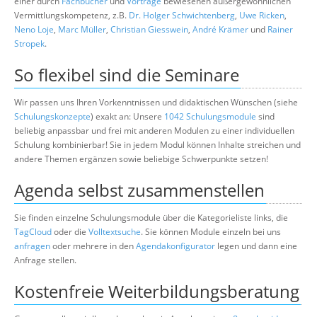
einer durch
Fachbücher
und
Vorträge
bewiesenen außergewöhnlichen
Vermittlungskompetenz, z.B.
Dr. Holger Schwichtenberg
,
Uwe Ricken
,
Neno Loje
,
Marc Müller
,
Christian Giesswein
,
André Krämer
und
Rainer
Stropek
.
So flexibel sind die Seminare
Wir passen uns Ihren Vorkenntnissen und didaktischen Wünschen (siehe
Schulungskonzepte
) exakt an: Unsere
1042 Schulungsmodule
sind
beliebig anpassbar und frei mit anderen Modulen zu einer individuellen
Schulung kombinierbar! Sie in jedem Modul können Inhalte streichen und
andere Themen ergänzen sowie beliebige Schwerpunkte setzen!
Agenda selbst zusammenstellen
Sie finden einzelne Schulungsmodule über die Kategorieliste links, die
TagCloud
oder die
Volltextsuche
. Sie können Module einzeln bei uns
anfragen
oder mehrere in den
Agendakonfigurator
legen und dann eine
Anfrage stellen.
Kostenfreie Weiterbildungsberatung