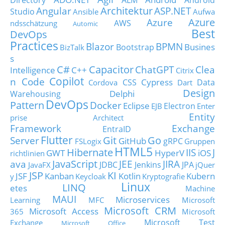
Directory
ALM
Android
Architektur
Angular
ASP.NET
Studio
Ansible
Aufwa
Azure
Azure
AWS
ndsschätzung
Automic
Best
DevOps
Practices
Blazor
BPMN
Busines
Bootstrap
BizTalk
s
C#
Capacitor
ChatGPT
Clea
Intelligence
C++
Citrix
Copilot
n Code
Cypress
CSS
Data
Cordova
Dart
Design
Delphi
Warehousing
DevOps
Pattern
Docker
Eclipse
Electron
EJB
Enter
Entity
prise Architect
Framework
Exchange
EntraID
Flutter
Git
Go
Server
GitHub
gRPC
FSLogix
Gruppen
HTML5
Hibernate
IIS
J
GWT
HyperV
iOS
richtlinien
JavaScript
ava
JEE
JIRA
JDBC
Jenkins
JPA
JavaFX
jQuer
JSP
KI
JSF
Kanban
Kotlin
Kubern
y
Keycloak
Kryptografie
Linux
LINQ
etes
Machine
MAUI
Microservices
Learning
MFC
Microsoft
Microsoft CRM
Microsoft Access
365
Microsoft
Microsoft Test
Exchange
Microsoft Office