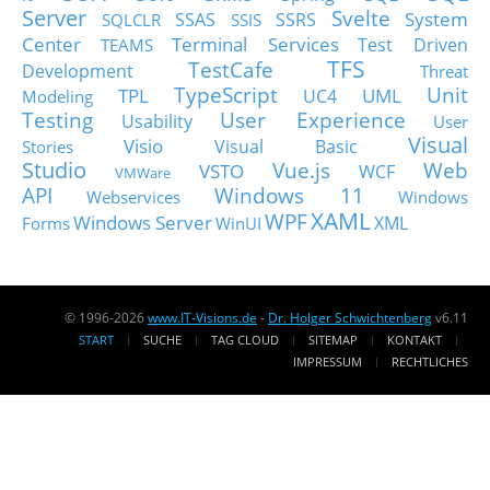
Server
Svelte
System
SSAS
SSRS
SQLCLR
SSIS
Center
Terminal Services
Test Driven
TEAMS
TFS
TestCafe
Development
Threat
TypeScript
Unit
TPL
UML
UC4
Modeling
Testing
User Experience
Usability
User
Visual
Visio
Visual Basic
Stories
Studio
Vue.js
Web
VSTO
WCF
VMWare
API
Windows 11
Webservices
Windows
XAML
WPF
Windows Server
XML
Forms
WinUI
© 1996-2026
www.IT-Visions.de
-
Dr. Holger Schwichtenberg
v6.11
START
SUCHE
TAG CLOUD
SITEMAP
KONTAKT
IMPRESSUM
RECHTLICHES