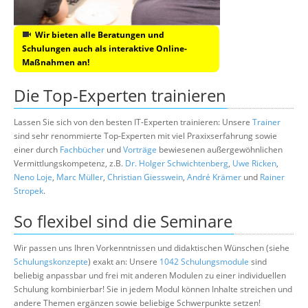
Wir bieten alle Beratungen und
Schulungen auch als interaktive Online-
Maßnahmen an!
Die Top-Experten trainieren
Lassen Sie sich von den besten IT-Experten trainieren: Unsere
Trainer
sind sehr renommierte Top-Experten mit viel Praxixserfahrung sowie
einer durch
Fachbücher
und
Vorträge
bewiesenen außergewöhnlichen
Vermittlungskompetenz, z.B.
Dr. Holger Schwichtenberg
,
Uwe Ricken
,
Neno Loje
,
Marc Müller
,
Christian Giesswein
,
André Krämer
und
Rainer
Stropek
.
So flexibel sind die Seminare
Wir passen uns Ihren Vorkenntnissen und didaktischen Wünschen (siehe
Schulungskonzepte
) exakt an: Unsere
1042 Schulungsmodule
sind
beliebig anpassbar und frei mit anderen Modulen zu einer individuellen
Schulung kombinierbar! Sie in jedem Modul können Inhalte streichen und
andere Themen ergänzen sowie beliebige Schwerpunkte setzen!