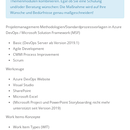
Themenmodulen kombinieren. Egal ob Sie eine Schulung
und/oder Beratung wünschen: Die Maßnahme wird auf Ihre
Wünsche und Bedürfnisse genau maßgeschneidert!
Projektmanagement-Methodologien/Standardprozessvorlagen in Azure
DevOps / Microsoft Solution Framework (MSF)
Basic (DevOps Server ab Version 2019.1)
Agile Development
CMMI Process Improvement
Scrum
Werkzeuge
Azure DevOps Website
Visual Studio
SharePoint
Microsoft Excel
(Microsoft Project und PowerPoint Storyboarding nicht mehr
unterstützt seit Version 2019)
Work Items-Konzepte
Work Item Types (WIT)