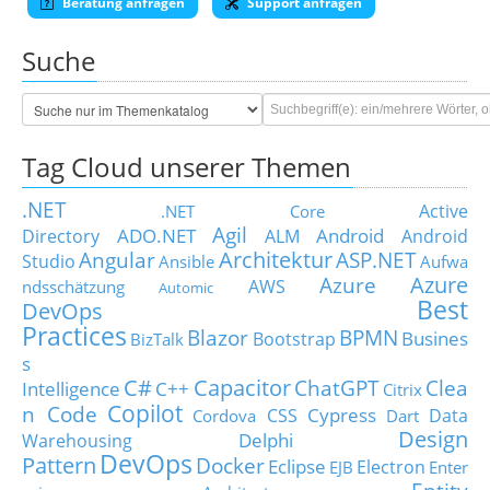
Beratung anfragen
Support anfragen
Suche
Tag Cloud unserer Themen
.NET
Active
.NET Core
Agil
ADO.NET
Android
Directory
ALM
Android
Architektur
Angular
ASP.NET
Studio
Ansible
Aufwa
Azure
Azure
AWS
ndsschätzung
Automic
Best
DevOps
Practices
Blazor
BPMN
Busines
Bootstrap
BizTalk
s
C#
Capacitor
ChatGPT
Clea
Intelligence
C++
Citrix
Copilot
n Code
Cypress
CSS
Data
Cordova
Dart
Design
Delphi
Warehousing
DevOps
Pattern
Docker
Eclipse
Electron
EJB
Enter