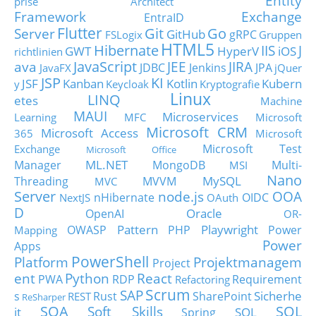
Entity
prise Architect
Framework
Exchange
EntraID
Flutter
Git
Go
Server
GitHub
gRPC
FSLogix
Gruppen
HTML5
Hibernate
IIS
J
GWT
HyperV
iOS
richtlinien
JavaScript
ava
JEE
JIRA
JDBC
Jenkins
JPA
JavaFX
jQuer
JSP
KI
JSF
Kanban
Kotlin
Kubern
y
Keycloak
Kryptografie
Linux
LINQ
etes
Machine
MAUI
Microservices
Learning
MFC
Microsoft
Microsoft CRM
Microsoft Access
365
Microsoft
Microsoft Test
Exchange
Microsoft Office
ML.NET
Manager
MongoDB
Multi-
MSI
Nano
MySQL
Threading
MVVM
MVC
Server
node.js
OOA
nHibernate
OIDC
NextJS
OAuth
D
Oracle
OpenAI
OR-
Pattern
Playwright
OWASP
PHP
Power
Mapping
Power
Apps
PowerShell
Platform
Projektmanagem
Project
ent
Python
React
PWA
RDP
Requirement
Refactoring
Scrum
SAP
Sicherhe
s
Rust
SharePoint
REST
ReSharper
SOA
SQL
Soft Skills
it
SQL
Spring