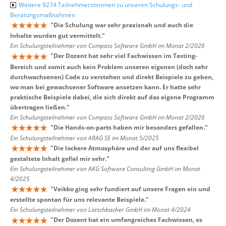
Weitere 9274 Teilnehmerstimmen zu unseren Schulungs- und
Beratungsmaßnahmen
"
Die Schulung war sehr praxisnah und auch die
Inhalte wurden gut vermittelt.
"
Ein Schulungsteilnehmer von Compass Software GmbH im Monat 2/2026
"
Der Dozent hat sehr viel Fachwissen im Testing-
Bereich und somit auch kein Problem unseren eigenen (doch sehr
durchwachsenen) Code zu verstehen und direkt Beispiele zu geben,
wo man bei gewachsener Software ansetzen kann. Er hatte sehr
praktische Beispiele dabei, die sich direkt auf das eigene Programm
übertragen ließen.
"
Ein Schulungsteilnehmer von Compass Software GmbH im Monat 2/2026
"
Die Hands-on-parts haben mir besonders gefallen.
"
Ein Schulungsteilnehmer von ARAG SE im Monat 5/2025
"
Die lockere Atmosphäre und der auf uns flexibel
gestaltete Inhalt gefiel mir sehr.
"
Ein Schulungsteilnehmer von AKG Software Consulting GmbH im Monat
4/2025
"
Veikko ging sehr fundiert auf unsere Fragen ein und
erstellte spontan für uns relevante Beispiele.
"
Ein Schulungsteilnehmer von Latschbacher GmbH im Monat 4/2024
"
Der Dozent hat ein umfangreiches Fachwissen, es