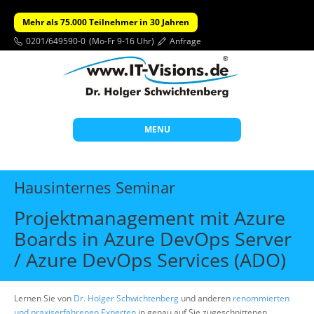
Mehr als 75.000 Teilnehmer in 30 Jahren
0201/649590-0
(Mo-Fr 9-16 Uhr)
Anfrage
MENU
Start
Hausinternes Seminar
Themen
Projektmanagement mit Azure
Beratung
Boards in Azure DevOps Server
Individuelle Schulungen
/ Azure DevOps Services (ADO)
Offene Seminare
Lernen Sie von
Dr. Holger Schwichtenberg
Wissen
und anderen
renommierten
und praxiserfahrenen Experten
in genau auf Sie zugeschnittenen