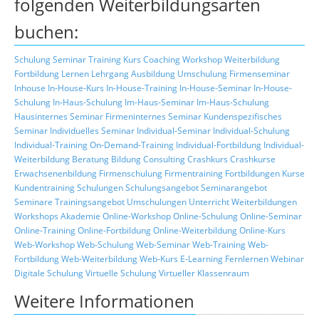
folgenden Weiterbildungsarten
buchen:
Schulung
Seminar
Training
Kurs
Coaching
Workshop
Weiterbildung
Fortbildung
Lernen
Lehrgang
Ausbildung
Umschulung
Firmenseminar
Inhouse
In-House-Kurs
In-House-Training
In-House-Seminar
In-House-
Schulung
In-Haus-Schulung
Im-Haus-Seminar
Im-Haus-Schulung
Hausinternes Seminar
Firmeninternes Seminar
Kundenspezifisches
Seminar
Individuelles Seminar
Individual-Seminar
Individual-Schulung
Individual-Training
On-Demand-Training
Individual-Fortbildung
Individual-
Weiterbildung
Beratung
Bildung
Consulting
Crashkurs
Crashkurse
Erwachsenenbildung
Firmenschulung
Firmentraining
Fortbildungen
Kurse
Kundentraining
Schulungen
Schulungsangebot
Seminarangebot
Seminare
Trainingsangebot
Umschulungen
Unterricht
Weiterbildungen
Workshops
Akademie
Online-Workshop
Online-Schulung
Online-Seminar
Online-Training
Online-Fortbildung
Online-Weiterbildung
Online-Kurs
Web-Workshop
Web-Schulung
Web-Seminar
Web-Training
Web-
Fortbildung
Web-Weiterbildung
Web-Kurs
E-Learning
Fernlernen
Webinar
Digitale Schulung
Virtuelle Schulung
Virtueller Klassenraum
Weitere Informationen