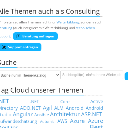
Alle Themen auch als Consulting
ir bieten zu allen Themen nicht nur
Weiterbildung
, sondern auch
eratung
(auch integriert mit Weiterbildung) und
technischen
upport
.
Beratung anfragen
Support anfragen
Suche
Tag Cloud unserer Themen
.NET
Active
.NET Core
Agil
ADO.NET
Android
irectory
ALM
Android
Architektur
Angular
ASP.NET
tudio
Ansible
Azure
Azure
AWS
ufwandsschätzung
Automic
Best
DevOps