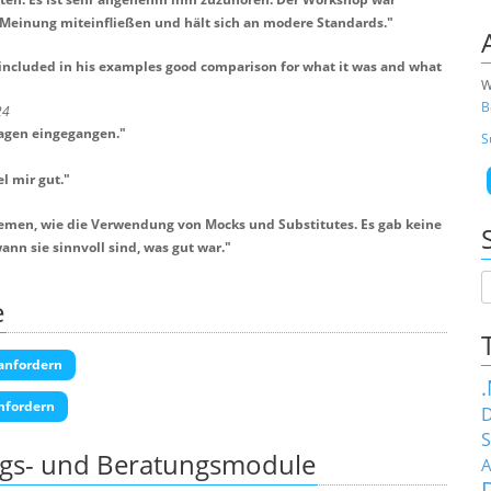
e Meinung miteinfließen und hält sich an modere Standards.
"
d included in his examples good comparison for what it was and what
W
B
24
ragen eingegangen.
"
S
l mir gut.
"
emen, wie die Verwendung von Mocks und Substitutes. Es gab keine
nn sie sinnvoll sind, was gut war.
"
e
anfordern
nfordern
D
S
ngs- und Beratungsmodule
A