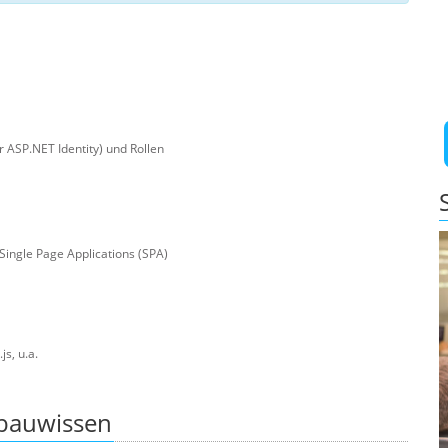
ASP.NET Identity) und Rollen
Single Page Applications (SPA)
s, u.a.
bauwissen