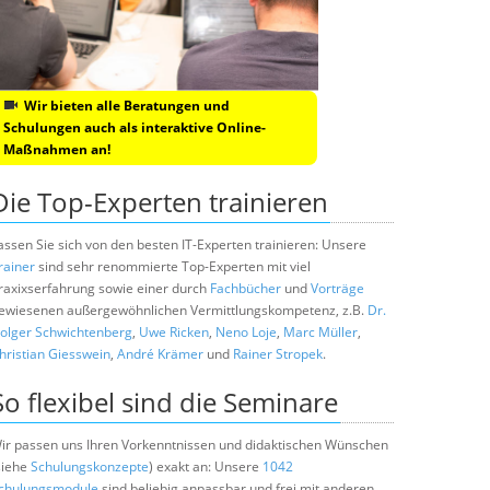
Wir bieten alle Beratungen und
Schulungen auch als interaktive Online-
Maßnahmen an!
Die Top-Experten trainieren
assen Sie sich von den besten IT-Experten trainieren: Unsere
rainer
sind sehr renommierte Top-Experten mit viel
raxixserfahrung sowie einer durch
Fachbücher
und
Vorträge
ewiesenen außergewöhnlichen Vermittlungskompetenz, z.B.
Dr.
olger Schwichtenberg
,
Uwe Ricken
,
Neno Loje
,
Marc Müller
,
hristian Giesswein
,
André Krämer
und
Rainer Stropek
.
So flexibel sind die Seminare
ir passen uns Ihren Vorkenntnissen und didaktischen Wünschen
siehe
Schulungskonzepte
) exakt an: Unsere
1042
chulungsmodule
sind beliebig anpassbar und frei mit anderen