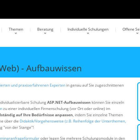
Themen
Beratung
Individuelle Schulungen
Offene S
Web) - Aufbauwissen
erten und praxiserfahrenen Experten
in genau auf Sie zugeschnittenen
ndividualisierbare Schulung
ASP.NET-Aufbauwissen
können Sie einzeln
en
zu einer individuellen Firmenschulung (vor Ort oder online) im
lständig auf Ihre Bedürfnisse anpassen
, indem Sie einzelne Themen
ie über die
Didaktik/Vorgehensweise (z.B. Reihenfolge der Unterthemen,
ng "von der Stange"!
minaranfrageformular
oder legen Sie mehrere Schulungsmodule in den