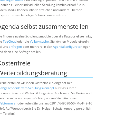
odulen zu einer individuellen Schulung kombinierbar! Sie in
edem Modul können Inhalte streichen und andere Themen
rgänzen sowie beliebige Schwerpunkte setzen!
Agenda selbst zusammenstellen
ie finden einzelne Schulungsmodule über die Kategorieliste links,
ie
TagCloud
oder die
Volltextsuche
. Sie können Module einzeln
ei uns
anfragen
oder mehrere in den
Agendakonfigurator
legen
nd dann eine Anfrage stellen.
Kostenfreie
Weiterbildungsberatung
erne erstellen wir Ihnen kostenlos ein Angebot mit
aßgeschneidertem Schulungskonzept
auf Basis Ihrer
orkenntnisse und Weiterbildungsziele. Auch wenn Sie Preise und
reie Termine anfragen möchten, nutzen Sie bitte unser
ebformular
oder rufen Sie uns an: 0201 / 649590-50 (Mo-Fr 9-16
hr). Auf Wunsch berät Sie Dr. Holger Schwichtenberg persönlich
m Telefon!