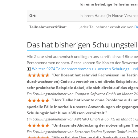
für eine beliebige Teilnehmera
Ort:
In Ihrem Hause (In-House-Veranst
Teilnahmezertifikat:
Jeder Teilnehmer erhält ein von
Dr
Das hat bisherigen Schulungstei
Alle Zitate sind authentisch und liegen uns schriftlich vor! Bitt
Personennamen nennen. Gerne können Sie Kopien der Bewertung
Weitere 9274 Teilnehmerstimmen zu unseren Schulungs- u
"
Der Dozent hat sehr viel Fachwissen im Testi
durchwachsenen) Code zu verstehen und direkt Beispiele zu
sehr praktische Beispiele dabei, die sich direkt auf das ei
Ein Schulungsteilnehmer von Compass Software GmbH im Monat 2
"
Herr Tielke hat konnte ohne Probleme auf unt
spezielle Fälle innerhalb unserer Anwendungen eingegange
Schulungsinhalt hinaus Wissen vermittelt.
"
Ein Schulungsteilnehmer von AWENKO GmbH & Co. KG im Monat 1/
"
Umfassende Abdeckung der notwendigen Them
Ein Schulungsteilnehmer von Sartorius Stedim Systems GmbH im M
"
Mir gefiel der Elan und die Rethorik des Doz