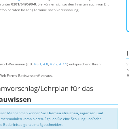
n unter
0201/649590-0
. Sie können sich zu den Inhalten auch von Dr.
efon beraten lassen (Termine nach Vereinbarung).
work-Versionen (z.B.
4.8.1
,
4.8
,
4.7.2
,
4.7.1
) entsprechend Ihren
S
b
Web Forms-Basiswissen# voraus.
M
mmvorschlag/Lehrplan für das
auwissen
nseren Maßnahmen können Sie
Themen streichen, ergänzen und
hemenmodulen kombinieren. Egal ob Sie eine Schulung und/oder
d Bedürfnisse genau maßgeschneidert!