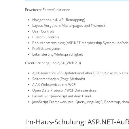
Erweiterte Serverfunktionen
Navigation (inkl. URL Remapping)
Layout-Vorgaben (Masterpages und Themes)
User Controls
Custom Controls
Benutzerverwaltung (ASP.NET Membership System und/oder 
Profildatensystem
Lokalisierung/Mehrsprachigkeit
Client-Scripting und AJAX (Web 2.0)
AJAX-Konzepte von UpdatePanel über Client-Rückrufe bis zu 
Seitenmethoden (Page Methods)
AJAX-Webservices mit WCF
Open Data Protocol / WCF Data services
Einsatz von JavaScript auf dem Client
JavaScript-Framework wie jQuery, AngularJS, Bootstrap, data.j
Im-Haus-Schulung: ASP.NET-Auf