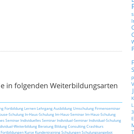
s
I
p
e in folgenden Weiterbildungsarten
K
L
ng
Fortbildung
Lernen
Lehrgang
Ausbildung
Umschulung
Firmenseminar
3
ouse-Schulung
In-Haus-Schulung
Im-Haus-Seminar
Im-Haus-Schulung
E
hes Seminar
Individuelles Seminar
Individual-Seminar
Individual-Schulung
ndividual-Weiterbildung
Beratung
Bildung
Consulting
Crashkurs
T
Fortbildungen
Kurse
Kundentraining
Schulungen
Schulungsangebot