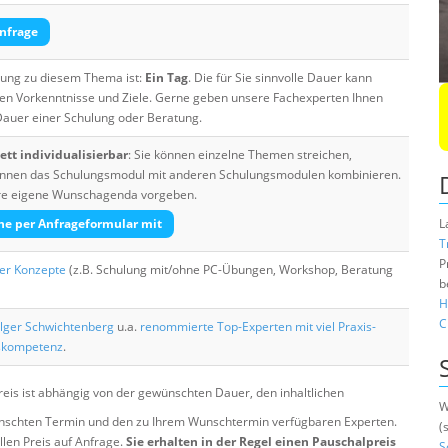
nfrage
ulung zu diesem Thema ist:
Ein Tag
. Die für Sie sinnvolle Dauer kann
ten Vorkenntnisse und Ziele. Gerne geben unsere Fachexperten Ihnen
 Dauer einer Schulung oder Beratung.
tt individualisierbar
: Sie können einzelne Themen streichen,
 können das Schulungsmodul mit anderen Schulungsmodulen kombinieren.
Ihre eigene Wunschagenda vorgeben.
he per Anfrageformular mit
L
T
P
her Konzepte
(z.B. Schulung mit/ohne PC-Übungen, Workshop, Beratung
b
H
C
lger Schwichtenberg
u.a.
renommierte Top-Experten mit viel Praxis-
skompetenz
.
eis ist abhängig von der gewünschten Dauer, den inhaltlichen
W
chten Termin und den zu Ihrem Wunschtermin verfügbaren Experten.
(
llen Preis auf Anfrage.
Sie erhalten in der Regel einen Pauschalpreis
S