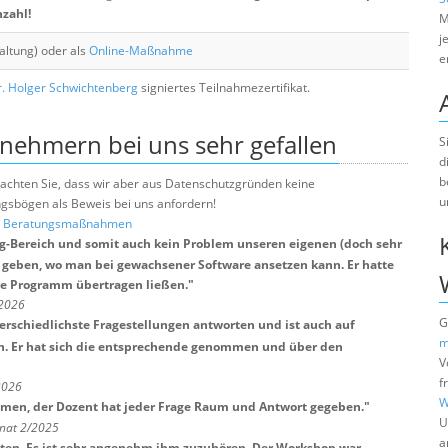
nzahl!
M
j
altung) oder als
Online-Maßnahme
e
. Holger Schwichtenberg
signiertes Teilnahmezertifikat.
lnehmern bei uns sehr gefallen
S
d
b
e beachten Sie, dass wir aber aus Datenschutzgründen keine
u
sbögen als Beweis bei uns anfordern!
nd Beratungsmaßnahmen
ng-Bereich und somit auch kein Problem unseren eigenen (doch sehr
 geben, wo man bei gewachsener Software ansetzen kann. Er hatte
gene Programm übertragen ließen.
"
/2026
G
erschiedlichste Fragestellungen antworten und ist auch auf
m
n. Er hat sich die entsprechende genommen und über den
V
f
2026
W
en, der Dozent hat jeder Frage Raum und Antwort gegeben.
"
U
onat 2/2025
a
enten. Es ist sehr angenehm ihm zuzuhören. Der Workshop war