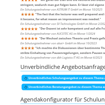
stringent, wodurch man gut folgen kann. Er lässt viel eigen
Ein Schulungsteilnehmer von ASTRUM IT GmbH im Monat 10/2025
"
The fact that the lecturer was well prepared an
it became, for what reason an improvement was needed.
"
Ein Schulungsteilnehmer von SII Technologies GmbH im Monat 2/20
"
Der Dozent ist sehr kompetent und auf alle F
Ein Schulungsteilnehmer von AUCOTEC AG im Monat 1/2024
"
Der Wechsel zwischen Theorie und Praxis gefie
Ein Schulungsteilnehmer von abat+ GmbH im Monat 10/2023
"
Ich mochte die Diskussionen über bestimmte Th
strikte Einhaltung von Pausenregelungen, sondern Pausen wa
Ein Schulungsteilnehmer von dbh Logistics IT AG im Monat 6/2023
Unverbindliche Angebotsanfrag
Unverbindliches Schulungsangebot zu diesem Thema 
Unverbindliches Beratungangebot zu diesem Thema a
Agendakonfigurator für Schulu