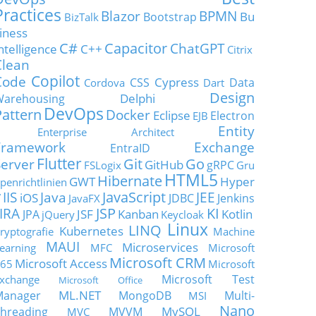
Practices
Blazor
BPMN
Bu
Bootstrap
BizTalk
iness
C#
Capacitor
ChatGPT
ntelligence
C++
Citrix
Clean
Copilot
Code
Cypress
CSS
Data
Cordova
Dart
Design
Delphi
Warehousing
DevOps
Pattern
Docker
Eclipse
Electron
EJB
Entity
Enterprise Architect
Framework
Exchange
EntraID
Flutter
Git
Go
Server
GitHub
gRPC
FSLogix
Gru
HTML5
Hibernate
GWT
Hyper
penrichtlinien
JavaScript
IIS
Java
JEE
V
iOS
JDBC
Jenkins
JavaFX
JSP
KI
JIRA
JSF
Kanban
Kotlin
JPA
jQuery
Keycloak
Linux
LINQ
Kubernetes
ryptografie
Machine
MAUI
Microservices
earning
MFC
Microsoft
Microsoft CRM
Microsoft Access
65
Microsoft
Microsoft Test
xchange
Microsoft Office
ML.NET
Manager
MongoDB
Multi-
MSI
Nano
MySQL
hreading
MVVM
MVC