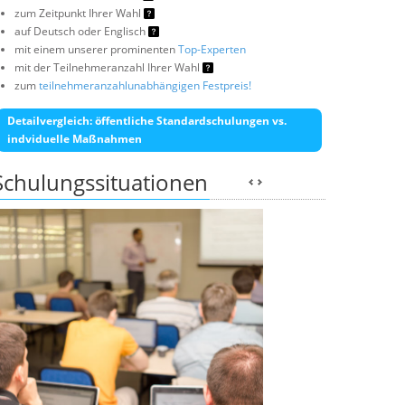
zum Zeitpunkt Ihrer Wahl
auf Deutsch oder Englisch
mit einem unserer prominenten
Top-Experten
mit der Teilnehmeranzahl Ihrer Wahl
zum
teilnehmeranzahlunabhängigen Festpreis!
Detailvergleich: öffentliche Standardschulungen vs.
indviduelle Maßnahmen
Schulungssituationen