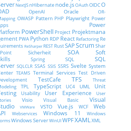
Server
node.js
O
nHibernate
OIDC
NextJS
OAuth
OAD
Oracle
OpenAI
OR-
Pattern
Playwright
OWASP
PHP
Power
apping
Power
Apps
PowerShell
Platform
Projektmana
Project
gement
Python
React
PWA
RDP
Re
Refactoring
Scrum
SAP
uirements
Rust
Shar
REST
ReSharper
SOA
Soft
Sicherheit
Point
SQL
kills
SQL
Spring
Server
Svelte
System
SSAS
SSRS
SQLCLR
SSIS
enter
Terminal Services
Test Driven
TEAMS
TFS
TestCafe
Development
Threat
TypeScript
Unit
TPL
UML
UC4
odeling
Testing
User Experience
Usability
User
Visual
Visio
Visual Basic
tories
Studio
Vue.js
Web
VSTO
WCF
VMWare
API
Windows 11
Webservices
Windows
XAML
WPF
Windows Server
XML
orms
WinUI