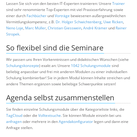
Lassen Sie sich von den besten IT-Experten trainieren: Unsere
Trainer
sind sehr renommierte Top-Experten mit viel Praxixserfahrung sowie
einer durch
Fachbücher
und
Vorträge
bewiesenen außergewöhnlichen
Vermittlungskompetenz, z.B.
Dr. Holger Schwichtenberg
,
Uwe Ricken
,
Neno Loje
,
Marc Müller
,
Christian Giesswein
,
André Krämer
und
Rainer
Stropek
.
So flexibel sind die Seminare
Wir passen uns Ihren Vorkenntnissen und didaktischen Wünschen (siehe
Schulungskonzepte
) exakt an: Unsere
1042 Schulungsmodule
sind
beliebig anpassbar und frei mit anderen Modulen zu einer individuellen
Schulung kombinierbar! Sie in jedem Modul können Inhalte streichen und
andere Themen ergänzen sowie beliebige Schwerpunkte setzen!
Agenda selbst zusammenstellen
Sie finden einzelne Schulungsmodule über die Kategorieliste links, die
TagCloud
oder die
Volltextsuche
. Sie können Module einzeln bei uns
anfragen
oder mehrere in den
Agendakonfigurator
legen und dann eine
Anfrage stellen.