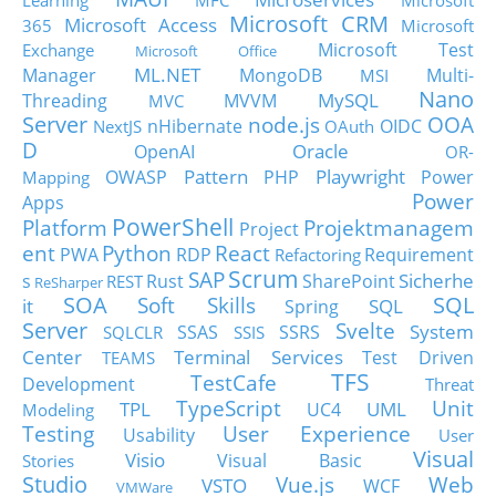
Learning
MFC
Microsoft
Microsoft CRM
Microsoft Access
365
Microsoft
Microsoft Test
Exchange
Microsoft Office
ML.NET
Manager
MongoDB
Multi-
MSI
Nano
MySQL
Threading
MVVM
MVC
Server
node.js
OOA
nHibernate
OIDC
NextJS
OAuth
D
Oracle
OpenAI
OR-
Pattern
Playwright
OWASP
PHP
Power
Mapping
Power
Apps
PowerShell
Platform
Projektmanagem
Project
ent
Python
React
PWA
RDP
Requirement
Refactoring
Scrum
SAP
Sicherhe
s
Rust
SharePoint
REST
ReSharper
SOA
SQL
Soft Skills
it
SQL
Spring
Server
Svelte
System
SSAS
SSRS
SQLCLR
SSIS
Center
Terminal Services
Test Driven
TEAMS
TFS
TestCafe
Development
Threat
TypeScript
Unit
TPL
UML
UC4
Modeling
Testing
User Experience
Usability
User
Visual
Visio
Visual Basic
Stories
Studio
Vue.js
Web
VSTO
WCF
VMWare