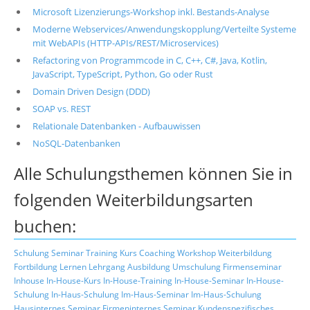
Microsoft Lizenzierungs-Workshop inkl. Bestands-Analyse
Moderne Webservices/Anwendungskopplung/Verteilte Systeme
mit WebAPIs (HTTP-APIs/REST/Microservices)
Refactoring von Programmcode in C, C++, C#, Java, Kotlin,
JavaScript, TypeScript, Python, Go oder Rust
Domain Driven Design (DDD)
SOAP vs. REST
Relationale Datenbanken - Aufbauwissen
NoSQL-Datenbanken
Alle Schulungsthemen können Sie in
folgenden Weiterbildungsarten
buchen:
Schulung
Seminar
Training
Kurs
Coaching
Workshop
Weiterbildung
Fortbildung
Lernen
Lehrgang
Ausbildung
Umschulung
Firmenseminar
Inhouse
In-House-Kurs
In-House-Training
In-House-Seminar
In-House-
Schulung
In-Haus-Schulung
Im-Haus-Seminar
Im-Haus-Schulung
Hausinternes Seminar
Firmeninternes Seminar
Kundenspezifisches