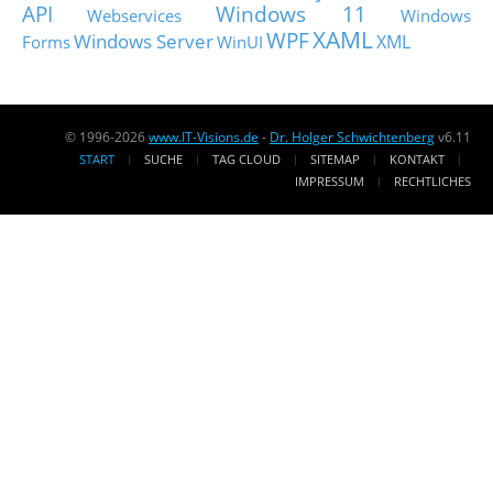
API
Windows 11
Webservices
Windows
XAML
WPF
Windows Server
XML
Forms
WinUI
© 1996-2026
www.IT-Visions.de
-
Dr. Holger Schwichtenberg
v6.11
START
SUCHE
TAG CLOUD
SITEMAP
KONTAKT
IMPRESSUM
RECHTLICHES