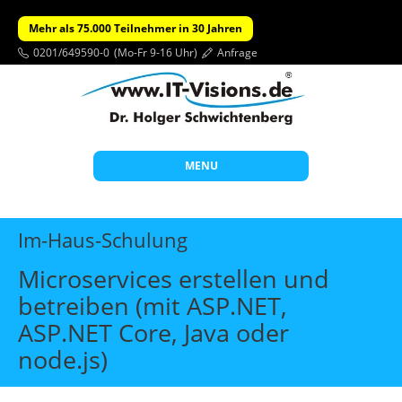
Mehr als 75.000 Teilnehmer in 30 Jahren
0201/649590-0
(Mo-Fr 9-16 Uhr)
Anfrage
MENU
Start
Im-Haus-Schulung
Themen
Microservices erstellen und
Beratung
betreiben (mit ASP.NET,
Individuelle Schulungen
ASP.NET Core, Java oder
Offene Seminare
node.js)
Wissen