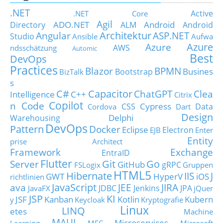
.NET
Active
.NET Core
Agil
ADO.NET
Android
Directory
ALM
Android
Architektur
Angular
ASP.NET
Studio
Ansible
Aufwa
Azure
Azure
AWS
ndsschätzung
Automic
Best
DevOps
Practices
Blazor
BPMN
Busines
Bootstrap
BizTalk
s
C#
Capacitor
ChatGPT
Clea
Intelligence
C++
Citrix
Copilot
n Code
Cypress
CSS
Data
Cordova
Dart
Design
Delphi
Warehousing
DevOps
Pattern
Docker
Eclipse
Electron
EJB
Enter
Entity
prise Architect
Framework
Exchange
EntraID
Flutter
Git
Go
Server
GitHub
gRPC
FSLogix
Gruppen
HTML5
Hibernate
IIS
J
GWT
HyperV
iOS
richtlinien
JavaScript
ava
JEE
JIRA
JDBC
Jenkins
JPA
JavaFX
jQuer
JSP
KI
JSF
Kanban
Kotlin
Kubern
y
Keycloak
Kryptografie
Linux
LINQ
etes
Machine
MAUI
Microservices