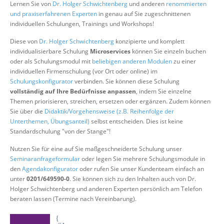
Lernen Sie von
Dr. Holger Schwichtenberg
und anderen
renommierten
Über uns
und praxiserfahrenen Experten
in genau auf Sie zugeschnittenen
individuellen Schulungen, Trainings und Workshops!
Suche
Diese von
Dr. Holger Schwichtenberg
konzipierte und komplett
individualisierbare Schulung
Microservices
können Sie einzeln buchen
oder als Schulungsmodul mit
beliebigen anderen Modulen
zu einer
individuellen Firmenschulung (vor Ort oder online) im
Schulungskonfigurator
verbinden. Sie können diese Schulung
vollständig auf Ihre Bedürfnisse anpassen
, indem Sie einzelne
Themen priorisieren, streichen, ersetzen oder ergänzen. Zudem können
Sie über die
Didaktik/Vorgehensweise (z.B. Reihenfolge der
Unterthemen, Übungsanteil)
selbst entscheiden. Dies ist keine
Standardschulung "von der Stange"!
Nutzen Sie für eine auf Sie maßgeschneiderte Schulung unser
Seminaranfrageformular
oder legen Sie mehrere Schulungsmodule in
den
Agendakonfigurator
oder rufen Sie unser Kundenteam einfach an
unter
0201/649590-0
. Sie können sich zu den Inhalten auch von Dr.
Holger Schwichtenberg und anderen Experten persönlich am Telefon
beraten lassen (Termine nach Vereinbarung).