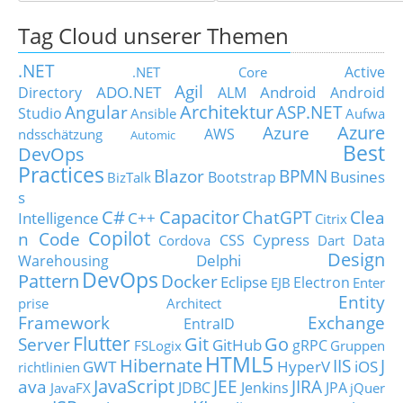
Tag Cloud unserer Themen
.NET
Active
.NET Core
Agil
ADO.NET
Android
Directory
ALM
Android
Architektur
Angular
ASP.NET
Studio
Ansible
Aufwa
Azure
Azure
AWS
ndsschätzung
Automic
Best
DevOps
Practices
Blazor
BPMN
Busines
Bootstrap
BizTalk
s
C#
Capacitor
ChatGPT
Clea
Intelligence
C++
Citrix
Copilot
n Code
Cypress
CSS
Data
Cordova
Dart
Design
Delphi
Warehousing
DevOps
Pattern
Docker
Eclipse
Electron
EJB
Enter
Entity
prise Architect
Framework
Exchange
EntraID
Flutter
Git
Go
Server
GitHub
gRPC
FSLogix
Gruppen
HTML5
Hibernate
IIS
J
GWT
HyperV
iOS
richtlinien
JavaScript
ava
JEE
JIRA
JDBC
Jenkins
JPA
JavaFX
jQuer