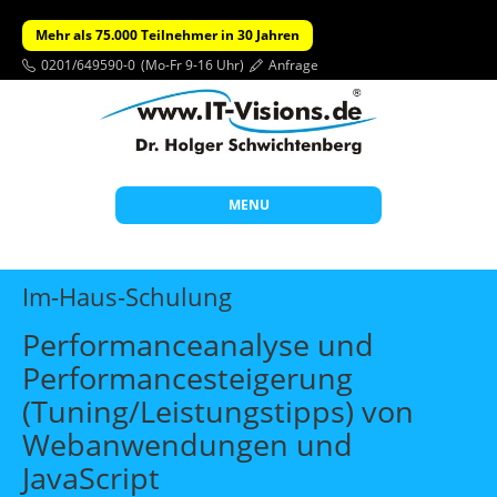
Mehr als 75.000 Teilnehmer in 30 Jahren
0201/649590-0
(Mo-Fr 9-16 Uhr)
Anfrage
MENU
Start
Im-Haus-Schulung
Themen
Performanceanalyse und
Beratung
Performancesteigerung
Individuelle Schulungen
(Tuning/Leistungstipps) von
Offene Seminare
Webanwendungen und
JavaScript
Wissen