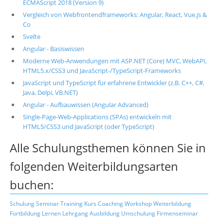
ECMAScript 2018 (Version 9)
Vergleich von Webfrontendframeworks: Angular, React, Vue.js &
Co
Svelte
Angular - Basiswissen
Moderne Web-Anwendungen mit ASP.NET (Core) MVC, WebAPI,
HTML5.x/CSS3 und JavaScript-/TypeScript-Frameworks
JavaScript und TypeScript für erfahrene Entwickler (z.B. C++, C#,
Java, Delpi, VB.NET)
Angular - Aufbauwissen (Angular Advanced)
Single-Page-Web-Applications (SPAs) entwickeln mit
HTML5/CSS3 und JavaScript (oder TypeScript)
Alle Schulungsthemen können Sie in
folgenden Weiterbildungsarten
buchen:
Schulung
Seminar
Training
Kurs
Coaching
Workshop
Weiterbildung
Fortbildung
Lernen
Lehrgang
Ausbildung
Umschulung
Firmenseminar