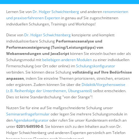
Über uns
Lernen Sie von
Dr. Holger Schwichtenberg
und anderen
renommierten
Suche
und praxiserfahrenen Experten
in genau auf Sie zugeschnittenen
individuellen Schulungen, Trainings und Workshops!
Diese von
Dr. Holger Schwichtenberg
konzipierte und komplett
individualisierbare Schulung
Performanceanalyse und
Performancesteigerung (Tuning/Leistungstipps) von
Webanwendungen und JavaScript
können Sie einzeln buchen oder als
Schulungsmodul mit
beliebigen anderen Modulen
zu einer individuellen
Firmenschulung (vor Ort oder online) im
Schulungskonfigurator
verbinden. Sie können diese Schulung
vollständig auf Ihre Bedürfnisse
anpassen
, indem Sie einzelne Themen priorisieren, streichen, ersetzen
oder ergänzen. Zudem können Sie über die
Didaktik/Vorgehensweise
(z.B. Reihenfolge der Unterthemen, Übungsanteil)
selbst entscheiden.
Dies ist keine Standardschulung "von der Stange"!
Nutzen Sie für eine auf Sie maßgeschneiderte Schulung unser
Seminaranfrageformular
oder legen Sie mehrere Schulungsmodule in
den
Agendakonfigurator
oder rufen Sie unser Kundenteam einfach an
unter
0201/649590-0
. Sie können sich zu den Inhalten auch von Dr.
Holger Schwichtenberg und anderen Experten persönlich am Telefon
beraten lassen (Termine nach Vereinbarung).