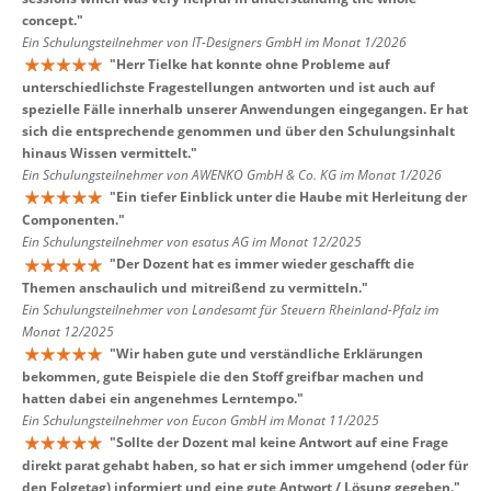
concept.
"
Ein Schulungsteilnehmer von IT-Designers GmbH im Monat 1/2026
"
Herr Tielke hat konnte ohne Probleme auf
unterschiedlichste Fragestellungen antworten und ist auch auf
spezielle Fälle innerhalb unserer Anwendungen eingegangen. Er hat
sich die entsprechende genommen und über den Schulungsinhalt
hinaus Wissen vermittelt.
"
Ein Schulungsteilnehmer von AWENKO GmbH & Co. KG im Monat 1/2026
"
Ein tiefer Einblick unter die Haube mit Herleitung der
Componenten.
"
Ein Schulungsteilnehmer von esatus AG im Monat 12/2025
"
Der Dozent hat es immer wieder geschafft die
Themen anschaulich und mitreißend zu vermitteln.
"
Ein Schulungsteilnehmer von Landesamt für Steuern Rheinland-Pfalz im
Monat 12/2025
"
Wir haben gute und verständliche Erklärungen
bekommen, gute Beispiele die den Stoff greifbar machen und
hatten dabei ein angenehmes Lerntempo.
"
Ein Schulungsteilnehmer von Eucon GmbH im Monat 11/2025
"
Sollte der Dozent mal keine Antwort auf eine Frage
direkt parat gehabt haben, so hat er sich immer umgehend (oder für
den Folgetag) informiert und eine gute Antwort / Lösung gegeben.
"