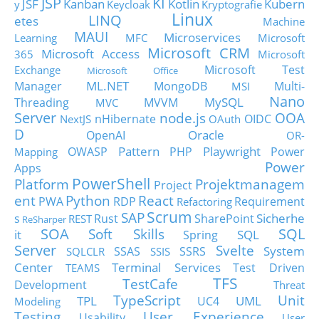
JSP
KI
JSF
Kanban
Kotlin
Kubern
y
Keycloak
Kryptografie
Linux
LINQ
etes
Machine
MAUI
Microservices
Learning
MFC
Microsoft
Microsoft CRM
Microsoft Access
365
Microsoft
Microsoft Test
Exchange
Microsoft Office
ML.NET
Manager
MongoDB
Multi-
MSI
Nano
MySQL
Threading
MVVM
MVC
Server
node.js
OOA
nHibernate
OIDC
NextJS
OAuth
D
Oracle
OpenAI
OR-
Pattern
Playwright
OWASP
PHP
Power
Mapping
Power
Apps
PowerShell
Platform
Projektmanagem
Project
ent
Python
React
PWA
RDP
Requirement
Refactoring
Scrum
SAP
Sicherhe
s
Rust
SharePoint
REST
ReSharper
SOA
SQL
Soft Skills
it
SQL
Spring
Server
Svelte
System
SSAS
SSRS
SQLCLR
SSIS
Center
Terminal Services
Test Driven
TEAMS
TFS
TestCafe
Development
Threat
TypeScript
Unit
TPL
UML
UC4
Modeling
Testing
User Experience
Usability
User