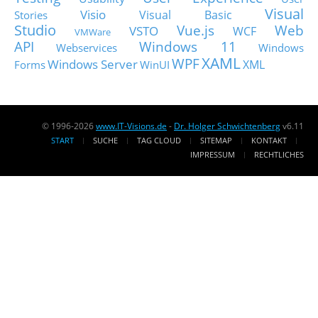
Visual
Visio
Visual Basic
Stories
Studio
Vue.js
Web
VSTO
WCF
VMWare
API
Windows 11
Webservices
Windows
XAML
WPF
Windows Server
XML
Forms
WinUI
© 1996-2026
www.IT-Visions.de
-
Dr. Holger Schwichtenberg
v6.11
START
SUCHE
TAG CLOUD
SITEMAP
KONTAKT
IMPRESSUM
RECHTLICHES