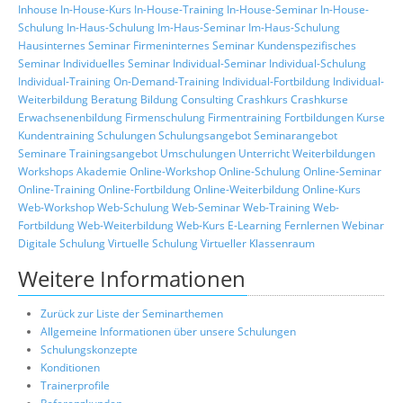
Inhouse
In-House-Kurs
In-House-Training
In-House-Seminar
In-House-
Schulung
In-Haus-Schulung
Im-Haus-Seminar
Im-Haus-Schulung
Hausinternes Seminar
Firmeninternes Seminar
Kundenspezifisches
Seminar
Individuelles Seminar
Individual-Seminar
Individual-Schulung
Individual-Training
On-Demand-Training
Individual-Fortbildung
Individual-
Weiterbildung
Beratung
Bildung
Consulting
Crashkurs
Crashkurse
Erwachsenenbildung
Firmenschulung
Firmentraining
Fortbildungen
Kurse
Kundentraining
Schulungen
Schulungsangebot
Seminarangebot
Seminare
Trainingsangebot
Umschulungen
Unterricht
Weiterbildungen
Workshops
Akademie
Online-Workshop
Online-Schulung
Online-Seminar
Online-Training
Online-Fortbildung
Online-Weiterbildung
Online-Kurs
Web-Workshop
Web-Schulung
Web-Seminar
Web-Training
Web-
Fortbildung
Web-Weiterbildung
Web-Kurs
E-Learning
Fernlernen
Webinar
Digitale Schulung
Virtuelle Schulung
Virtueller Klassenraum
Weitere Informationen
Zurück zur Liste der Seminarthemen
Allgemeine Informationen über unsere Schulungen
Schulungskonzepte
Konditionen
Trainerprofile