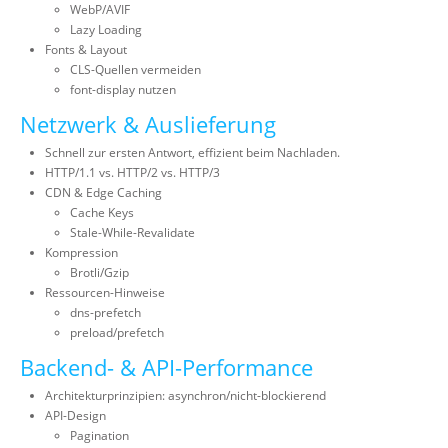
WebP/AVIF
Lazy Loading
Fonts & Layout
CLS-Quellen vermeiden
font-display nutzen
Netzwerk & Auslieferung
Schnell zur ersten Antwort, effizient beim Nachladen.
HTTP/1.1 vs. HTTP/2 vs. HTTP/3
CDN & Edge Caching
Cache Keys
Stale-While-Revalidate
Kompression
Brotli/Gzip
Ressourcen-Hinweise
dns-prefetch
preload/prefetch
Backend- & API-Performance
Architekturprinzipien: asynchron/nicht-blockierend
API-Design
Pagination