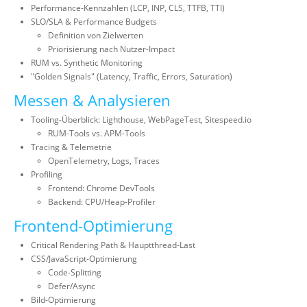
Performance-Kennzahlen (LCP, INP, CLS, TTFB, TTI)
SLO/SLA & Performance Budgets
Definition von Zielwerten
Priorisierung nach Nutzer-Impact
RUM vs. Synthetic Monitoring
"Golden Signals" (Latency, Traffic, Errors, Saturation)
Messen & Analysieren
Tooling-Überblick: Lighthouse, WebPageTest, Sitespeed.io
RUM-Tools vs. APM-Tools
Tracing & Telemetrie
OpenTelemetry, Logs, Traces
Profiling
Frontend: Chrome DevTools
Backend: CPU/Heap-Profiler
Frontend-Optimierung
Critical Rendering Path & Hauptthread-Last
CSS/JavaScript-Optimierung
Code-Splitting
Defer/Async
Bild-Optimierung