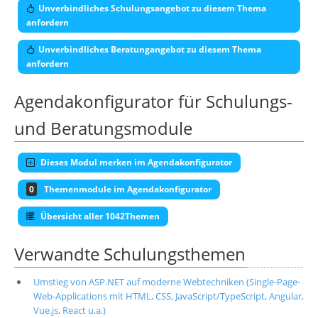
Unverbindliches Schulungsangebot zu diesem Thema
anfordern
Unverbindliches Beratungangebot zu diesem Thema
anfordern
Agendakonfigurator für Schulungs-
und Beratungsmodule
Dieses Modul merken im Agendakonfigurator
0
Themenmodule im Agendakonfigurator
Übersicht aller 1042Themen
Verwandte Schulungsthemen
Umstieg von ASP.NET auf moderne Webtechniken (Single-Page-
Web-Applications mit HTML, CSS, JavaScript/TypeScript, Angular,
Vue.js, React u.a.)