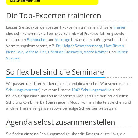
Maßnahmen an!
Die Top-Experten trainieren
Lassen Sie sich von den besten IT-Experten trainieren: Unsere
Trainer
sind sehr renommierte Top-Experten mit viel Praxixserfahrung sowie
einer durch
Fachbücher
und
Vorträge
bewiesenen außergewöhnlichen
Vermittlungskompetenz, z.B.
Dr. Holger Schwichtenberg
,
Uwe Ricken
,
Neno Loje
,
Marc Müller
,
Christian Giesswein
,
André Krämer
und
Rainer
Stropek
.
So flexibel sind die Seminare
Wir passen uns Ihren Vorkenntnissen und didaktischen Wünschen (siehe
Schulungskonzepte
) exakt an: Unsere
1042 Schulungsmodule
sind
beliebig anpassbar und frei mit anderen Modulen zu einer individuellen
Schulung kombinierbar! Sie in jedem Modul können Inhalte streichen und
andere Themen ergänzen sowie beliebige Schwerpunkte setzen!
Agenda selbst zusammenstellen
Sie finden einzelne Schulungsmodule über die Kategorieliste links, die