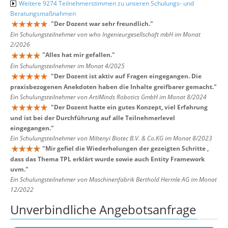
Weitere 9274 Teilnehmerstimmen zu unseren Schulungs- und
Beratungsmaßnahmen
"
Der Dozent war sehr freundlich.
"
Ein Schulungsteilnehmer von who Ingenieurgesellschaft mbH im Monat
2/2026
"
Alles hat mir gefallen.
"
Ein Schulungsteilnehmer im Monat 4/2025
"
Der Dozent ist aktiv auf Fragen eingegangen. Die
praxisbezogenen Anekdoten haben die Inhalte greifbarer gemacht.
"
Ein Schulungsteilnehmer von ArtiMinds Robotics GmbH im Monat 8/2024
"
Der Dozent hatte ein gutes Konzept, viel Erfahrung
und ist bei der Durchführung auf alle Teilnehmerlevel
eingegangen.
"
Ein Schulungsteilnehmer von Miltenyi Biotec B.V. & Co.KG im Monat 8/2023
"
Mir gefiel die Wiederholungen der gezeigten Schritte ,
dass das Thema TPL erklärt wurde sowie auch Entity Framework
uvm.
"
Ein Schulungsteilnehmer von Maschinenfabrik Berthold Hermle AG im Monat
12/2022
Unverbindliche Angebotsanfrage