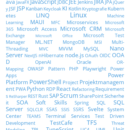
JavaScript
ava
JEE
JIRA
JDBC
Jenkins
JPA
JavaFX
jQuer
JSP
KI
JSF
Kanban
Kotlin
Kubern
y
Keycloak
Kryptografie
Linux
LINQ
etes
Machine
MAUI
Microservices
Learning
MFC
Microsoft
Microsoft CRM
Microsoft Access
365
Microsoft
Microsoft Test
Exchange
Microsoft Office
ML.NET
Manager
MongoDB
Multi-
MSI
Nano
MySQL
Threading
MVVM
MVC
Server
node.js
OOA
nHibernate
OIDC
NextJS
OAuth
D
Oracle
OpenAI
OR-
Pattern
Playwright
OWASP
PHP
Power
Mapping
Power
Apps
PowerShell
Platform
Projektmanagem
Project
ent
Python
React
PWA
RDP
Requirement
Refactoring
Scrum
SAP
Sicherhe
s
Rust
SharePoint
REST
ReSharper
SOA
SQL
Soft Skills
it
SQL
Spring
Server
Svelte
System
SSAS
SSRS
SQLCLR
SSIS
Center
Terminal Services
Test Driven
TEAMS
TFS
TestCafe
Development
Threat
TypeScript
Unit
TPL
UML
UC4
Modeling