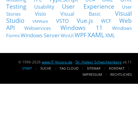
Testing
User Experience
Usability
User
Visual
Visio
Visual Basic
Stories
Studio
Vue.js
Web
VSTO
WCF
VMWare
API
Windows 11
Webservices
Windows
XAML
WPF
Windows Server
XML
Forms
WinUI
© 1996-2026
www.IT-Visions.de
-
Dr. Holger Schwichtenberg
v6.11
START
SUCHE
TAG CLOUD
SITEMAP
KONTAKT
IMPRESSUM
RECHTLICHES