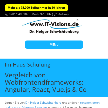
Mehr als 75.000 Teilnehmer in 30 Jahren
0201/649590-0
(Mo-Fr 9-16 Uhr)
Anfrage
MENU
Start
Im-Haus-Schulung
Themen
Vergleich von
Beratung
Webfrontendframeworks:
Individuelle Schulungen
Angular, React, Vue.js & Co
Offene Seminare
Lernen Sie von
Dr. Holger Schwichtenberg
Wissen
und anderen
renommierten
und praxiserfahrenen Experten
in genau auf Sie zugeschnittenen