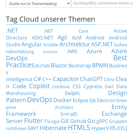
Tag Cloud unserer Themen
.NET
Active
.NET Core
Agil
ADO.NET
Android
Directory
ALM
Android
Architektur
Angular
ASP.NET
Studio
Ansible
Aufwa
Azure
Azure
AWS
ndsschätzung
Automic
Best
DevOps
Practices
Blazor
BPMN
Busines
Bootstrap
BizTalk
s
C#
Capacitor
ChatGPT
Clea
Intelligence
C++
Citrix
Copilot
n Code
Cypress
CSS
Data
Cordova
Dart
Design
Delphi
Warehousing
DevOps
Pattern
Docker
Eclipse
Electron
EJB
Enter
Entity
prise Architect
Framework
Exchange
EntraID
Flutter
Git
Go
Server
GitHub
gRPC
FSLogix
Gruppen
HTML5
Hibernate
IIS
J
GWT
HyperV
iOS
richtlinien