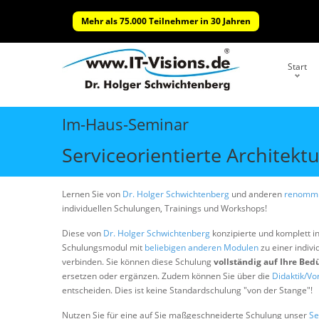
Mehr als 75.000 Teilnehmer in 30 Jahren
Start
Im-Haus-Seminar
Serviceorientierte Architekt
Lernen Sie von
Dr. Holger Schwichtenberg
und anderen
renommi
individuellen Schulungen, Trainings und Workshops!
Diese von
Dr. Holger Schwichtenberg
konzipierte und komplett i
Schulungsmodul mit
beliebigen anderen Modulen
zu einer indivi
verbinden. Sie können diese Schulung
vollständig auf Ihre Bed
ersetzen oder ergänzen. Zudem können Sie über die
Didaktik/Vo
entscheiden. Dies ist keine Standardschulung "von der Stange"!
Nutzen Sie für eine auf Sie maßgeschneiderte Schulung unser
Se