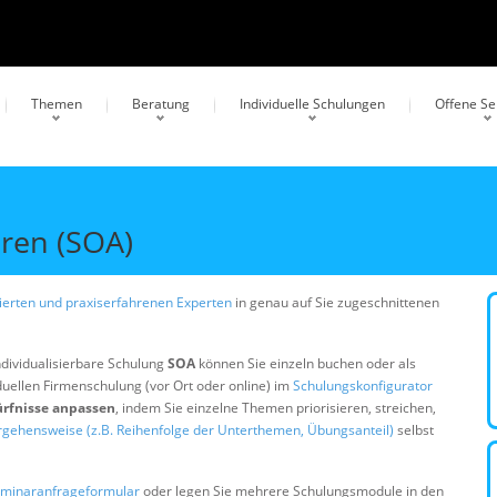
Themen
Beratung
Individuelle Schulungen
Offene S
uren (SOA)
erten und praxiserfahrenen Experten
in genau auf Sie zugeschnittenen
ndividualisierbare Schulung
SOA
können Sie einzeln buchen oder als
duellen Firmenschulung (vor Ort oder online) im
Schulungskonfigurator
ürfnisse anpassen
, indem Sie einzelne Themen priorisieren, streichen,
rgehensweise (z.B. Reihenfolge der Unterthemen, Übungsanteil)
selbst
minaranfrageformular
oder legen Sie mehrere Schulungsmodule in den