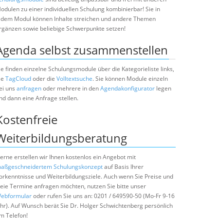
odulen zu einer individuellen Schulung kombinierbar! Sie in
edem Modul können Inhalte streichen und andere Themen
rgänzen sowie beliebige Schwerpunkte setzen!
Agenda selbst zusammenstellen
ie finden einzelne Schulungsmodule über die Kategorieliste links,
ie
TagCloud
oder die
Volltextsuche
. Sie können Module einzeln
ei uns
anfragen
oder mehrere in den
Agendakonfigurator
legen
nd dann eine Anfrage stellen.
Kostenfreie
Weiterbildungsberatung
erne erstellen wir Ihnen kostenlos ein Angebot mit
aßgeschneidertem Schulungskonzept
auf Basis Ihrer
orkenntnisse und Weiterbildungsziele. Auch wenn Sie Preise und
reie Termine anfragen möchten, nutzen Sie bitte unser
ebformular
oder rufen Sie uns an: 0201 / 649590-50 (Mo-Fr 9-16
hr). Auf Wunsch berät Sie Dr. Holger Schwichtenberg persönlich
m Telefon!