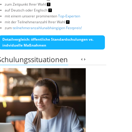
zum Zeitpunkt Ihrer Wahl
auf Deutsch oder Englisch
mit einem unserer prominenten
Top-Experten
mit der Teilnehmeranzahl Ihrer Wahl
zum
teilnehmeranzahlunabhängigen Festpreis!
Detailvergleich: öffentliche Standardschulungen vs.
indviduelle Maßnahmen
Schulungssituationen