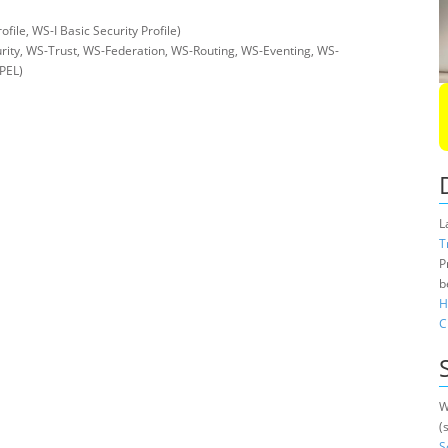
le, WS-I Basic Security Profile)
ity, WS-Trust, WS-Federation, WS-Routing, WS-Eventing, WS-
PEL)
L
T
P
b
H
C
W
(
S