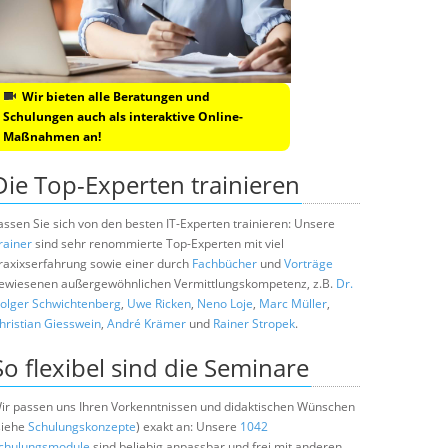
Wir bieten alle Beratungen und
Schulungen auch als interaktive Online-
Maßnahmen an!
Die Top-Experten trainieren
assen Sie sich von den besten IT-Experten trainieren: Unsere
rainer
sind sehr renommierte Top-Experten mit viel
raxixserfahrung sowie einer durch
Fachbücher
und
Vorträge
ewiesenen außergewöhnlichen Vermittlungskompetenz, z.B.
Dr.
olger Schwichtenberg
,
Uwe Ricken
,
Neno Loje
,
Marc Müller
,
hristian Giesswein
,
André Krämer
und
Rainer Stropek
.
So flexibel sind die Seminare
ir passen uns Ihren Vorkenntnissen und didaktischen Wünschen
siehe
Schulungskonzepte
) exakt an: Unsere
1042
chulungsmodule
sind beliebig anpassbar und frei mit anderen