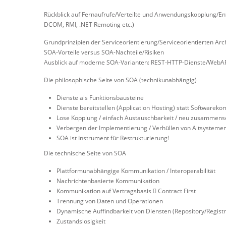
Rückblick auf Fernaufrufe/Verteilte und Anwendungskopplung/Ente
DCOM, RMI, .NET Remoting etc.)
Grundprinzipien der Serviceorientierung/Serviceorientierten Arc
SOA-Vorteile versus SOA-Nachteile/Risiken
Ausblick auf moderne SOA-Varianten: REST-HTTP-Dienste/WebAP
Die philosophische Seite von SOA (technikunabhängig)
Dienste als Funktionsbausteine
Dienste bereitstellen (Application Hosting) statt Softwar
Lose Kopplung / einfach Austauschbarkeit / neu zusammens
Verbergen der Implementierung / Verhüllen von Altsysteme
SOA ist Instrument für Restrukturierung!
Die technische Seite von SOA
Plattformunabhängige Kommunikation / Interoperabilität
Nachrichtenbasierte Kommunikation
Kommunikation auf Vertragsbasis  Contract First
Trennung von Daten und Operationen
Dynamische Auffindbarkeit von Diensten (Repository/Regist
Zustandslosigkeit