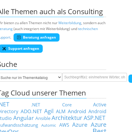
Alle Themen auch als Consulting
ir bieten zu allen Themen nicht nur
Weiterbildung
, sondern auch
eratung
(auch integriert mit Weiterbildung) und
technischen
upport
.
Beratung anfragen
Support anfragen
Suche
Tag Cloud unserer Themen
.NET
Active
.NET Core
Agil
ADO.NET
Android
irectory
ALM
Android
Architektur
Angular
ASP.NET
tudio
Ansible
Azure
Azure
AWS
ufwandsschätzung
Automic
Best
DevOps