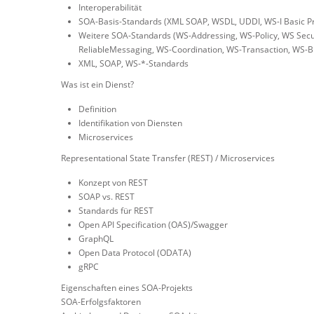
Interoperabilität
SOA-Basis-Standards (XML SOAP, WSDL, UDDI, WS-I Basic Profi
Weitere SOA-Standards (WS-Addressing, WS-Policy, WS Secur
ReliableMessaging, WS-Coordination, WS-Transaction, WS-B
XML, SOAP, WS-*-Standards
Was ist ein Dienst?
Definition
Identifikation von Diensten
Microservices
Representational State Transfer (REST) / Microservices
Konzept von REST
SOAP vs. REST
Standards für REST
Open API Specification (OAS)/Swagger
GraphQL
Open Data Protocol (ODATA)
gRPC
Eigenschaften eines SOA-Projekts
SOA-Erfolgsfaktoren