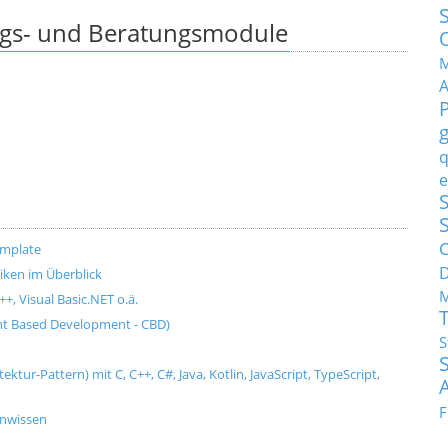
ngs- und Beratungsmodule
M
q
e
S
C
emplate
ken im Überblick
M
+, Visual Basic.NET o.ä.
t Based Development - CBD)
S
tur-Pattern) mit C, C++, C#, Java, Kotlin, JavaScript, TypeScript,
F
enwissen