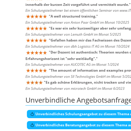
innerhalb der kurzen Zeit vorgeführt und vermittelt wurde.
"
Ein Schulungsteilnehmer bei einem öffentlichen Seminar von www.I
"
A well structured training.
"
Ein Schulungsteilnehmer von Anton Paar GmbH im Monat 10/2025
"
Es war ein sehr kurzweiliger aber sehr umfang
Ein Schulungsteilnehmer von Lemuth GmbH im Monat 5/2025
"
Gefallen haben mir das Fachwissen des Dozent
Ein Schulungsteilnehmer von dbh Logistics IT AG im Monat 10/2024
"
Der Dozent ist authentisch: Theorien wurden 
Erfahrungshorizont ist "sehr weitläufig".
"
Ein Schulungsteilnehmer von AUCOTEC AG im Monat 1/2024
"
The amount of information and examples prov
Ein Schulungsteilnehmer von SII Technologies GmbH im Monat 5/20
"
Es gab schöne Erklärungen, nicht trocken und vi
Ein Schulungsteilnehmer von microtech GmbH im Monat 6/2023
Unverbindliche Angebotsanfrag
Unverbindliches Schulungsangebot zu diesem Thema 
Unverbindliches Beratungangebot zu diesem Thema a