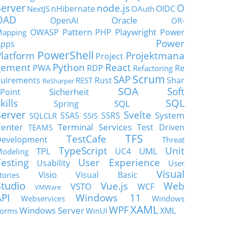
Server
node.js
O
nHibernate
OIDC
NextJS
OAuth
OAD
Oracle
OpenAI
OR-
Pattern
Playwright
OWASP
PHP
Power
apping
Power
Apps
PowerShell
Platform
Projektmana
Project
gement
Python
React
PWA
RDP
Re
Refactoring
Scrum
SAP
uirements
Rust
Shar
REST
ReSharper
SOA
Soft
Sicherheit
Point
SQL
kills
SQL
Spring
Server
Svelte
System
SSAS
SSRS
SQLCLR
SSIS
enter
Terminal Services
Test Driven
TEAMS
TFS
TestCafe
Development
Threat
TypeScript
Unit
TPL
UML
UC4
odeling
Testing
User Experience
Usability
User
Visual
Visio
Visual Basic
tories
Studio
Vue.js
Web
VSTO
WCF
VMWare
API
Windows 11
Webservices
Windows
XAML
WPF
Windows Server
XML
orms
WinUI