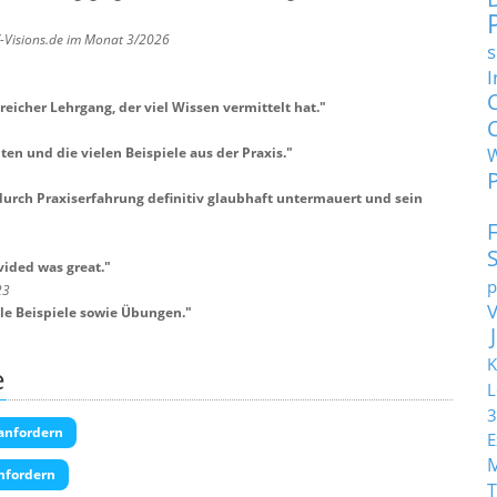
T-Visions.de im Monat 3/2026
s
I
reicher Lehrgang, der viel Wissen vermittelt hat.
"
en und die vielen Beispiele aus der Praxis.
"
durch Praxiserfahrung definitiv glaubhaft untermauert und sein
ided was great.
"
p
23
ele Beispiele sowie Übungen.
"
K
e
L
3
anfordern
E
nfordern
T