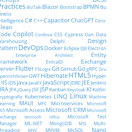
Practices
Blazor
BPMN
Bu
Bootstrap
BizTalk
iness
C#
Capacitor
ChatGPT
ntelligence
C++
Citrix
Clean
Copilot
Code
Cypress
CSS
Data
Cordova
Dart
Design
Delphi
Warehousing
DevOps
Pattern
Docker
Eclipse
Electron
EJB
Entity
Enterprise Architect
Framework
Exchange
EntraID
Flutter
Git
Go
Server
GitHub
gRPC
FSLogix
Gru
HTML5
Hibernate
GWT
Hyper
penrichtlinien
JavaScript
IIS
Java
JEE
V
iOS
JDBC
Jenkins
JavaFX
JSP
KI
JIRA
JSF
Kanban
Kotlin
JPA
jQuery
Keycloak
Linux
LINQ
Kubernetes
ryptografie
Machine
MAUI
Microservices
earning
MFC
Microsoft
Microsoft CRM
Microsoft Access
65
Microsoft
Microsoft Test
xchange
Microsoft Office
ML.NET
Manager
MongoDB
Multi-
MSI
Nano
MySQL
hreading
MVVM
MVC