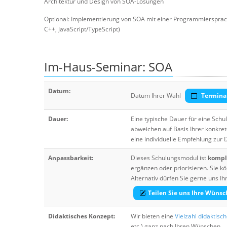
Architektur und Design von SOA-Lösungen
Optional: Implementierung von SOA mit einer Programmiersprach
C++, JavaScript/TypeScript)
Im-Haus-Seminar: SOA
Datum:
Datum Ihrer Wahl
Termina
Dauer:
Eine typische Dauer für eine Sch
abweichen auf Basis Ihrer konkre
eine individuelle Empfehlung zur
Anpassbarkeit:
Dieses Schulungsmodul ist
komple
ergänzen oder priorisieren. Sie
Alternativ dürfen Sie gerne uns 
Teilen Sie uns Ihre Wünsc
Didaktisches Konzept:
Wir bieten eine
Vielzahl didaktisc
etc.) ganz nach Ihren Wünschen.