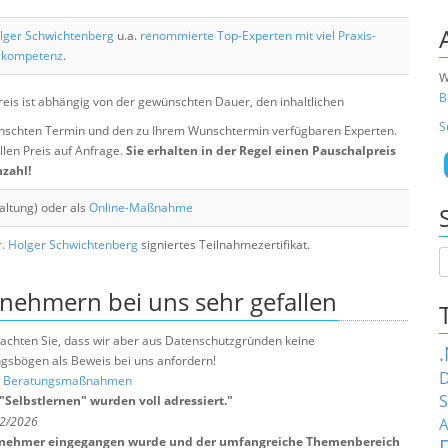
lger Schwichtenberg
u.a.
renommierte Top-Experten mit viel Praxis-
skompetenz
.
W
B
eis ist abhängig von der gewünschten Dauer, den inhaltlichen
S
chten Termin und den zu Ihrem Wunschtermin verfügbaren Experten.
llen Preis auf Anfrage.
Sie erhalten in der Regel einen Pauschalpreis
nzahl!
altung) oder als
Online-Maßnahme
. Holger Schwichtenberg
signiertes Teilnahmezertifikat.
lnehmern bei uns sehr gefallen
e beachten Sie, dass wir aber aus Datenschutzgründen keine
sbögen als Beweis bei uns anfordern!
D
nd Beratungsmaßnahmen
S
Selbstlernen" wurden voll adressiert.
"
 2/2026
A
 Teilnehmer eingegangen wurde und der umfangreiche Themenbereich