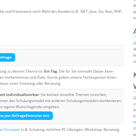
M
e und Framework nach Wahl des Kunden (z.B. .NET, Java, Go, Rust, PHP,
j
e
S
d
b
nfrage
u
ulung zu diesem Thema ist:
Ein Tag
. Die für Sie sinnvolle Dauer kann
ten Vorkenntnisse und Ziele. Gerne geben unsere Fachexperten Ihnen
 Dauer einer Schulung oder Beratung.
tt individualisierbar
: Sie können einzelne Themen streichen,
G
 können das Schulungsmodul mit anderen Schulungsmodulen kombinieren.
m
Ihre eigene Wunschagenda vorgeben.
V
he per Anfrageformular mit
f
W
U
her Konzepte
(z.B. Schulung mit/ohne PC-Übungen, Workshop, Beratung
a