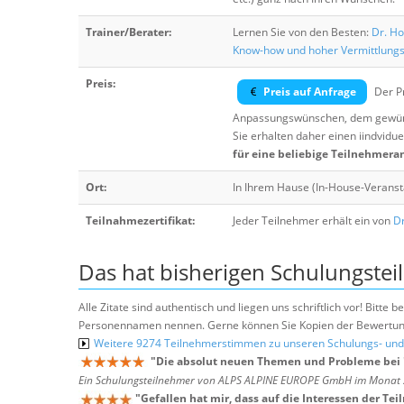
Trainer/Berater:
Lernen Sie von den Besten:
Dr. Ho
Know-how und hoher Vermittlung
Preis:
Preis auf Anfrage
Der Pr
Anpassungswünschen, dem gewüns
Sie erhalten daher einen iindvidue
für eine beliebige Teilnehmera
Ort:
In Ihrem Hause (In-House-Veranst
Teilnahmezertifikat:
Jeder Teilnehmer erhält ein von
Dr
Das hat bisherigen Schulungstei
Alle Zitate sind authentisch und liegen uns schriftlich vor! Bitt
Personennamen nennen. Gerne können Sie Kopien der Bewertung
Weitere 9274 Teilnehmerstimmen zu unseren Schulungs- u
"
Die absolut neuen Themen und Probleme bei "
Ein Schulungsteilnehmer von ALPS ALPINE EUROPE GmbH im Monat
"
Gefallen hat mir, dass auf die Interessen der